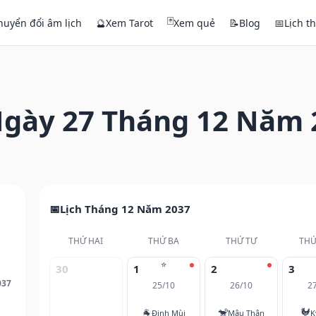
🃏
huyển đổi âm lịch
🔮
Xem Tarot
Xem quẻ
📝
Blog
📅
Lịch t
gày 27 Tháng 12 Năm 
Lịch Tháng 12 Năm 2037
THỨ HAI
THỨ BA
THỨ TƯ
THỨ
⭐
30
1
2
3
037
25/10
26/10
2
🐐
🐒
🐓
Đinh Mùi
Mậu Thân
K