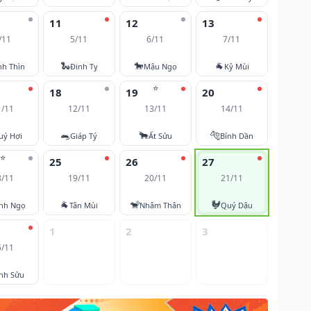
11
12
13
/11
5/11
6/11
7/11
🐍
🐎
🐐
nh Thìn
Đinh Tỵ
Mậu Ngọ
Kỷ Mùi
⭐
18
19
20
1/11
12/11
13/11
14/11
🐀
🐂
🐅
uý Hợi
Giáp Tý
Ất Sửu
Bính Dần
⭐
25
26
27
8/11
19/11
20/11
21/11
🐐
🐒
🐓
nh Ngọ
Tân Mùi
Nhâm Thân
Quý Dậu
1
2
3
5/11
nh Sửu