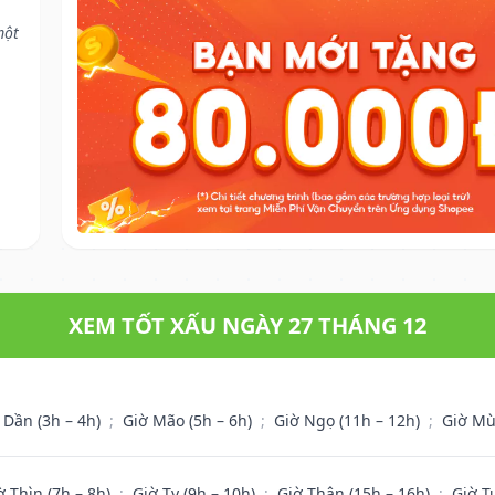
một
XEM TỐT XẤU NGÀY 27 THÁNG 12
 Dần (3h – 4h)
;
Giờ Mão (5h – 6h)
;
Giờ Ngọ (11h – 12h)
;
Giờ Mù
ờ Thìn (7h – 8h)
;
Giờ Tỵ (9h – 10h)
;
Giờ Thân (15h – 16h)
;
Giờ T