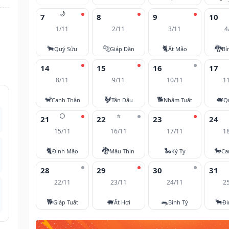
🌙
7
8
9
10
1/11
2/11
3/11
4
🐂
🐅
🐈
🐉
Quý Sửu
Giáp Dần
Ất Mão
Bí
14
15
16
17
8/11
9/11
10/11
1
🐒
🐓
🐕
🐖
Canh Thân
Tân Dậu
Nhâm Tuất
Q
🌕
⭐
21
22
23
24
15/11
16/11
17/11
1
🐈
🐉
🐍
🐎
Đinh Mão
Mậu Thìn
Kỷ Tỵ
Ca
28
29
30
31
22/11
23/11
24/11
2
🐕
🐖
🐀
🐂
Giáp Tuất
Ất Hợi
Bính Tý
Đi