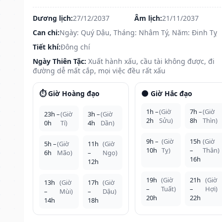
Dương lịch:
27/12/2037
Âm lịch:
21/11/2037
Can chi:
Ngày: Quý Dậu, Tháng: Nhâm Tý, Năm: Đinh Tỵ
Tiết khí:
Đông chí
Ngày Thiên Tặc:
Xuất hành xấu, cầu tài không được, đi
đường dễ mất cắp, mọi việc đều rất xấu
⏱️ Giờ Hoàng đạo
🌑 Giờ Hắc đạo
1h –
(Giờ
7h –
(Giờ
23h –
(Giờ
3h –
(Giờ
2h
Sửu)
8h
Thìn)
0h
Tí)
4h
Dần)
9h –
(Giờ
15h
(Giờ
5h –
(Giờ
11h
(Giờ
10h
Tỵ)
–
Thân)
6h
Mão)
–
Ngọ)
16h
12h
19h
(Giờ
21h
(Giờ
13h
(Giờ
17h
(Giờ
–
Tuất)
–
Hợi)
–
Mùi)
–
Dậu)
20h
22h
14h
18h