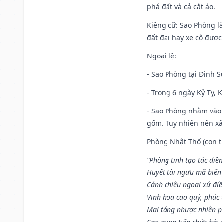
phá đất và cả cắt áo.
Kiêng cữ
: Sao Phòng l
đất đai hay xe cộ đượ
Ngoại lệ
:
- Sao Phòng tại Đinh S
- Trong 6 ngày Kỷ Tỵ, 
- Sao Phòng nhằm vào 
gốm. Tuy nhiên nên xây
Phòng Nhật Thố (con th
“Phòng tinh tạo tác điền
Huyết tài ngưu mã biến
Cánh chiêu ngoại xứ điề
Vinh hoa cao quý, phúc 
Mai táng nhược nhiên p
Cao quan tiến chức bái