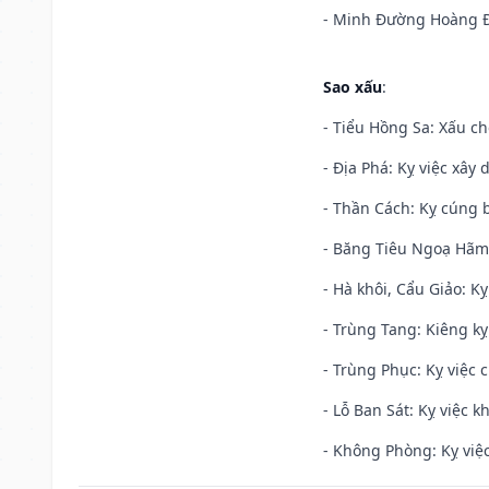
- Minh Đường Hoàng Đạ
Sao xấu
:
- Tiểu Hồng Sa: Xấu ch
- Địa Phá: Kỵ việc xây 
- Thần Cách: Kỵ cúng b
- Băng Tiêu Ngoạ Hãm:
- Hà khôi, Cẩu Giảo: K
- Trùng Tang: Kiêng kỵ
- Trùng Phục: Kỵ việc c
- Lỗ Ban Sát: Kỵ việc kh
- Không Phòng: Kỵ việc 