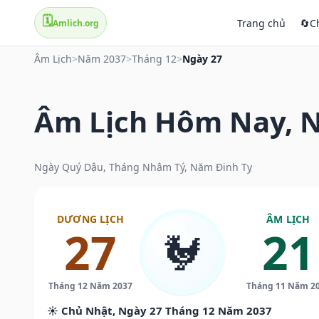
🗓️
Trang chủ
🔄
C
Amlich.org
Âm Lịch
>
Năm 2037
>
Tháng 12
>
Ngày 27
Âm Lịch Hôm Nay, N
Ngày Quý Dậu, Tháng Nhâm Tý, Năm Đinh Tỵ
DƯƠNG LỊCH
ÂM LỊCH
27
21
🐓
Tháng 12 Năm 2037
Tháng 11 Năm 2
☀️ Chủ Nhật, Ngày 27 Tháng 12 Năm 2037