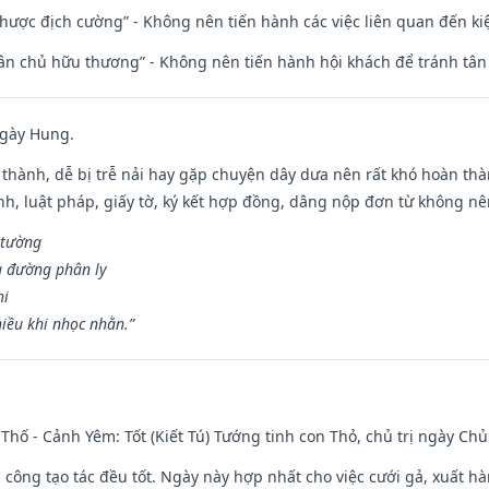
 nhược địch cường” - Không nên tiến hành các việc liên quan đến ki
 tân chủ hữu thương” - Không nên tiến hành hội khách để tránh tân
ngày Hung.
 thành, dễ bị trễ nải hay gặp chuyện dây dưa nên rất khó hoàn th
ính, luật pháp, giấy tờ, ký kết hợp đồng, dâng nộp đơn từ không nên
 tường
a đường phân ly
hi
iều khi nhọc nhằn.”
Thố - Cảnh Yêm: Tốt (Kiết Tú) Tướng tinh con Thỏ, chủ trị ngày Chủ
i công tạo tác đều tốt. Ngày này hợp nhất cho việc cưới gả, xuất h