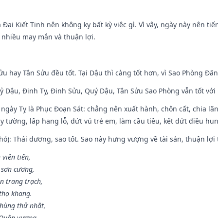
à Đại Kiết Tinh nên không kỵ bất kỳ việc gì. Vì vậy, ngày này nên t
c nhiều may mắn và thuận lợi.
ửu hay Tân Sửu đều tốt. Tại Dậu thì càng tốt hơn, vì Sao Phòng Đăn
Kỷ Dậu, Đinh Tỵ, Đinh Sửu, Quý Dậu, Tân Sửu Sao Phòng vẫn tốt với mọ
ngày Tỵ là Phục Đoạn Sát: chẳng nên xuất hành, chôn cất, chia lãn
 tường, lấp hang lỗ, dứt vú trẻ em, làm cầu tiêu, kết dứt điều hun
ỏ): Thái dương, sao tốt. Sao này hưng vượng về tài sản, thuận lợi 
 viên tiến,
 sơn cương,
n trang trạch,
thọ khang.
hùng thử nhật,
 Quân vương.