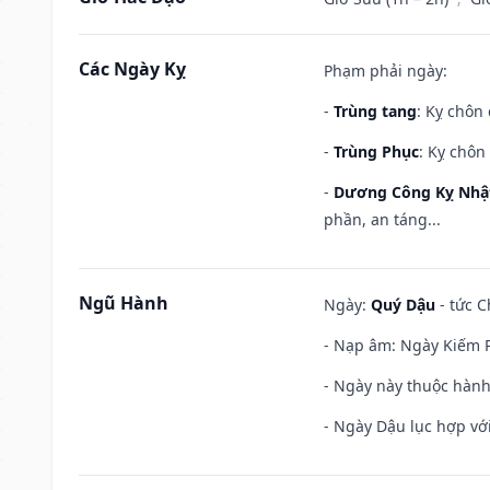
Các Ngày Kỵ
Phạm phải ngày:
-
Trùng tang
: Kỵ chôn
-
Trùng Phục
: Kỵ chôn
-
Dương Công Kỵ Nhậ
phần, an táng...
Ngũ Hành
Ngày:
Quý Dậu
- tức C
- Nạp âm: Ngày Kiếm P
- Ngày này thuộc hành 
- Ngày Dậu lục hợp với