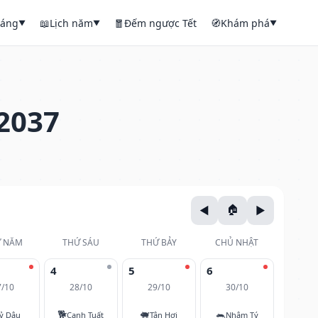
háng
📖
Lịch năm
🧧
Đếm ngược Tết
🧭
Khám phá
▼
▼
▼
2037
 NĂM
THỨ SÁU
THỨ BẢY
CHỦ NHẬT
4
5
6
7/10
28/10
29/10
30/10
🐕
🐖
🐀
ỷ Dậu
Canh Tuất
Tân Hợi
Nhâm Tý