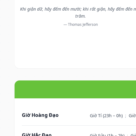
Khi giận dữ, hãy đếm đến mười; khi rất giận, hãy đếm đến 
trăm.
— Thomas Jefferson
Giờ Hoàng Đạo
Giờ Tí (23h – 0h)
;
Giờ
Giờ Hắc Đạo
Giờ Sửu (1h – 2h)
;
Gi