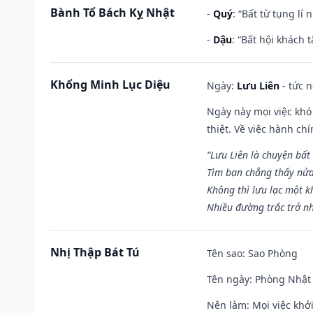
Bành Tổ Bách Kỵ Nhật
-
Quý
: “Bất từ tụng lí
-
Dậu
: “Bất hội khách
Khổng Minh Lục Diệu
Ngày:
Lưu Liên
- tức 
Ngày này mọi việc khó
thiệt. Về việc hành ch
“Lưu Liên là chuyện bất
Tìm bạn chẳng thấy nử
Không thì lưu lạc một k
Nhiều đường trắc trở nh
Nhị Thập Bát Tú
Tên sao
: Sao Phòng
Tên ngày
: Phòng Nhật 
Nên làm
: Mọi việc khở