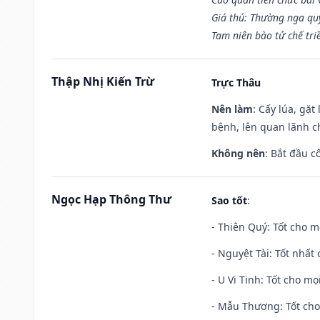
Giá thú: Thường nga qu
Tam niên bào tử chế tri
Thập Nhị Kiến Trừ
Trực Thâu
Nên làm
: Cấy lúa, gặ
bệnh, lên quan lãnh c
Không nên
: Bắt đầu cô
Ngọc Hạp Thông Thư
Sao tốt
:
- Thiên Quý: Tốt cho mọ
- Nguyệt Tài: Tốt nhất 
- U Vi Tinh: Tốt cho mọi
- Mẫu Thương: Tốt cho 