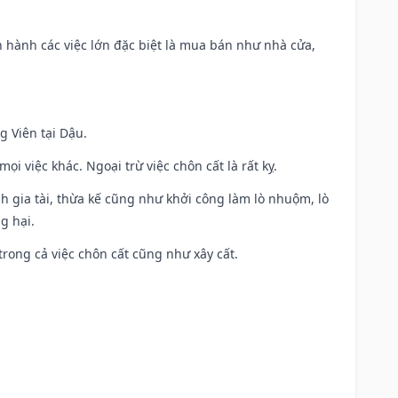
iến hành các việc lớn đặc biệt là mua bán như nhà cửa,
g Viên tại Dậu.
i việc khác. Ngoại trừ việc chôn cất là rất kỵ.
h gia tài, thừa kế cũng như khởi công làm lò nhuộm, lò
g hại.
trong cả việc chôn cất cũng như xây cất.