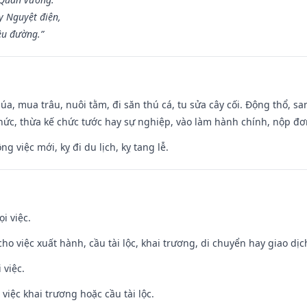
y Nguyệt điện,
ều đường.”
t lúa, mua trâu, nuôi tằm, đi săn thú cá, tu sửa cây cối. Động thổ
hức, thừa kế chức tước hay sự nghiệp, vào làm hành chính, nộp đơ
ng việc mới, kỵ đi du lịch, kỵ tang lễ.
i việc.
cho việc xuất hành, cầu tài lộc, khai trương, di chuyển hay giao dịc
 việc.
việc khai trương hoặc cầu tài lộc.