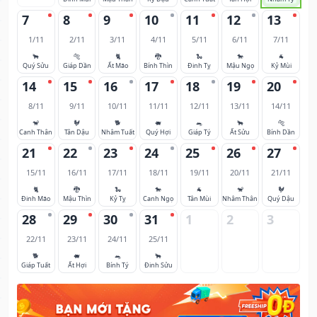
7
8
9
10
11
12
13
1/11
2/11
3/11
4/11
5/11
6/11
7/11
🐂
🐅
🐈
🐉
🐍
🐎
🐐
Quý Sửu
Giáp Dần
Ất Mão
Bính Thìn
Đinh Tỵ
Mậu Ngọ
Kỷ Mùi
14
15
16
17
18
19
20
8/11
9/11
10/11
11/11
12/11
13/11
14/11
🐒
🐓
🐕
🐖
🐀
🐂
🐅
Canh Thân
Tân Dậu
Nhâm Tuất
Quý Hợi
Giáp Tý
Ất Sửu
Bính Dần
21
22
23
24
25
26
27
15/11
16/11
17/11
18/11
19/11
20/11
21/11
🐈
🐉
🐍
🐎
🐐
🐒
🐓
Đinh Mão
Mậu Thìn
Kỷ Tỵ
Canh Ngọ
Tân Mùi
Nhâm Thân
Quý Dậu
28
29
30
31
1
2
3
22/11
23/11
24/11
25/11
🐕
🐖
🐀
🐂
Giáp Tuất
Ất Hợi
Bính Tý
Đinh Sửu