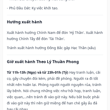
- Phủ Đầu Dát: Kỵ việc khởi tạo.
Hướng xuất hành
Xuất hành hướng Chính Nam để đón 'Hỷ Thần'. Xuất hành
hướng Chính Tây để đón 'Tài Thần'.
Tránh xuất hành hướng Đông Bắc gặp Hạc Thần (xấu)
Giờ xuất hành Theo Lý Thuần Phong
Từ 11h-13h (Ngọ) và từ 23h-01h (Tý)
Hay tranh luận, cãi
cọ, gây chuyện đói kém, phải đề phòng. Người ra đi tốt
nhất nên hoãn lại. Phòng người người nguyền rủa, tránh
lây bệnh. Nói chung những việc như hội họp, tranh luận,
việc quan,…nên tránh đi vào giờ này. Nếu bắt buộc phải
đi vào giờ này thì nên giữ miệng để hạn ché gây ẩu đả
hay cãi nhau.