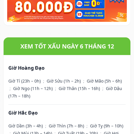
XEM TỐT XẤU NGÀY 6 THÁNG 12
Giờ Hoàng Đạo
Giờ Tí (23h – 0h)
;
Giờ Sửu (1h – 2h)
;
Giờ Mão (5h – 6h)
;
Giờ Ngọ (11h – 12h)
;
Giờ Thân (15h – 16h)
;
Giờ Dậu
(17h – 18h)
Giờ Hắc Đạo
Giờ Dần (3h – 4h)
;
Giờ Thìn (7h – 8h)
;
Giờ Tỵ (9h – 10h)
;
Giờ Mùi (13h – 14h)
;
Giờ Tuất (19h – 20h)
;
Giờ Hợi