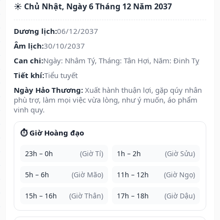
☀️ Chủ Nhật, Ngày 6 Tháng 12 Năm 2037
Dương lịch:
06/12/2037
Âm lịch:
30/10/2037
Can chi:
Ngày: Nhâm Tý, Tháng: Tân Hợi, Năm: Đinh Tỵ
Tiết khí:
Tiểu tuyết
Ngày Hảo Thương:
Xuất hành thuận lợi, gặp qúy nhân
phù trợ, làm mọi việc vừa lòng, như ý muốn, áo phẩm
vinh quy.
⏱️ Giờ Hoàng đạo
23h – 0h
(Giờ Tí)
1h – 2h
(Giờ Sửu)
5h – 6h
(Giờ Mão)
11h – 12h
(Giờ Ngọ)
15h – 16h
(Giờ Thân)
17h – 18h
(Giờ Dậu)