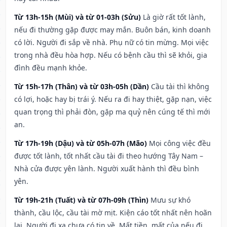
Từ 13h-15h (Mùi) và từ 01-03h (Sửu)
Là giờ rất tốt lành,
nếu đi thường gặp được may mắn. Buôn bán, kinh doanh
có lời. Người đi sắp về nhà. Phụ nữ có tin mừng. Mọi việc
trong nhà đều hòa hợp. Nếu có bệnh cầu thì sẽ khỏi, gia
đình đều mạnh khỏe.
Từ 15h-17h (Thân) và từ 03h-05h (Dần)
Cầu tài thì không
có lợi, hoặc hay bị trái ý. Nếu ra đi hay thiệt, gặp nạn, việc
quan trọng thì phải đòn, gặp ma quỷ nên cúng tế thì mới
an.
Từ 17h-19h (Dậu) và từ 05h-07h (Mão)
Mọi công việc đều
được tốt lành, tốt nhất cầu tài đi theo hướng Tây Nam –
Nhà cửa được yên lành. Người xuất hành thì đều bình
yên.
Từ 19h-21h (Tuất) và từ 07h-09h (Thìn)
Mưu sự khó
thành, cầu lộc, cầu tài mờ mịt. Kiện cáo tốt nhất nên hoãn
lại. Người đi xa chưa có tin về. Mất tiền, mất của nếu đi