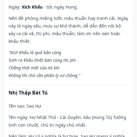
Ngày:
Xích Khẩu
- tức ngày Hung.
Nên đề phòng miệng lưỡi, mâu thuẫn hay tranh cãi. Ngày
này là ngày xấu, mưu sự khó thành, dễ dẫn đến nội bộ
xảy ra cãi vã, thị phi, mâu thuẫn, làm ơn nên oán hoặc
khẩu thiệt.
“Xích Khẩu là quả bần cùng
Sinh ra khẩu thiệt bàn cùng thị phi
Chẳng thời mất của nó khi
Không thì chó cắn phân ly vợ chồng.”
Nhị Thập Bát Tú
Tên sao
: Sao Hư
Tên ngày
: Hư Nhật Thử - Cái Duyên: Xấu (Hung Tú) Tướng
tinh con chuột, chủ trị ngày chủ nhật.
Nên làm
: Hư có ý nghĩa là hư hoại. Sao Hư mang ý nghĩa