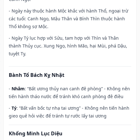
- Ngày này thuộc hành Mộc khắc với hành Thổ, ngoại trừ
các tuổi: Canh Ngọ, Mậu Thân và Bính Thìn thuộc hành
Thổ không sợ Mộc.
- Ngày Tý lục hợp với Sửu, tam hợp với Thìn và Thân
thành Thủy cục. Xung Ngọ, hình Mão, hại Mùi, phá Dậu,
tuyệt Tỵ.
Bành Tổ Bách Kỵ Nhật
-
Nhâm
: “Bất ương thủy nan canh đê phòng” - Không nên
tiến hành tháo nước để tránh khó canh phòng đê điều
-
Tý
: “Bất vấn bốc tự nhạ tai ương” - Không nên tiến hành
gieo quẻ hỏi việc để tránh tự rước lấy tai ương
Khổng Minh Lục Diệu