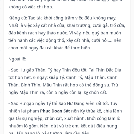
không có việc chi hợp.
Kiêng cữ
: Tạo tác khởi công trăm việc đều không may.
Nhất là việc xây cất nhà cửa, khai trương, cưới gả, trổ cửa,
đào kênh rạch hay tháo nước. Vì vậy, nếu quý bạn muốn
tiến hành các việc động thổ, xây cất nhà, cưới hỏi,... nên
chọn một ngày đại cát khác để thực hiện.
Ngoại lệ
:
- Sao Hư gặp Thân, Tý hay Thìn đều tốt. Tại Thìn Đắc Địa
tốt hơn hết. 6 ngày: Giáp Tý, Canh Tý, Mậu Thân, Canh
Thân, Bính Thìn, Mậu Thìn rất hợp có thể động sự. Trừ
ngày Mậu Thìn ra, còn 5 ngày còn lại kỵ chôn cất.
- Sao Hư gặp ngày Tý thì Sao Hư Đăng Viên rất tốt. Tuy
nhiên lại phạm
Phục Đoạn Sát
nên Kỵ thừa kế, chia lãnh
gia tài sự nghiệp, chôn cất, xuất hành, khởi công làm lò
nhuộm lò gốm. Nên: dứt vú trẻ em, kết dứt điều hung
hại, lấp hang lỗ, xây tường, làm cầu tiêu.