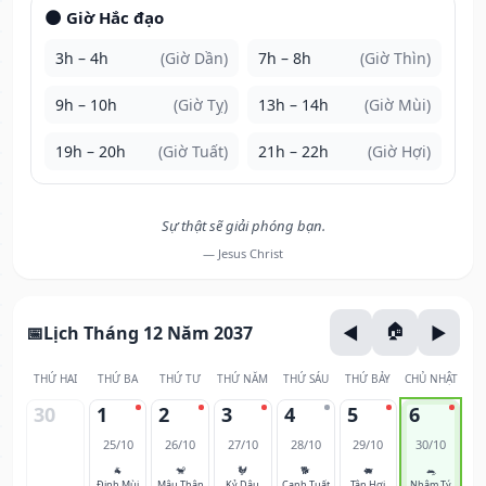
🌑 Giờ Hắc đạo
3h – 4h
(Giờ Dần)
7h – 8h
(Giờ Thìn)
9h – 10h
(Giờ Tỵ)
13h – 14h
(Giờ Mùi)
19h – 20h
(Giờ Tuất)
21h – 22h
(Giờ Hợi)
Sự thật sẽ giải phóng bạn.
— Jesus Christ
Lịch Tháng 12 Năm 2037
THỨ HAI
THỨ BA
THỨ TƯ
THỨ NĂM
THỨ SÁU
THỨ BẢY
CHỦ NHẬT
30
1
2
3
4
5
6
25/10
26/10
27/10
28/10
29/10
30/10
🐐
🐒
🐓
🐕
🐖
🐀
Đinh Mùi
Mậu Thân
Kỷ Dậu
Canh Tuất
Tân Hợi
Nhâm Tý