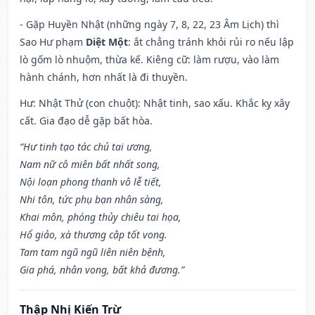
- Gặp Huyền Nhật (những ngày 7, 8, 22, 23 Âm Lịch) thì
Sao Hư phạm
Diệt Một
: ắt chẳng tránh khỏi rủi ro nếu lập
lò gốm lò nhuộm, thừa kế. Kiêng cữ: làm rượu, vào làm
hành chánh, hơn nhất là đi thuyền.
Hư: Nhật Thử (con chuột): Nhật tinh, sao xấu. Khắc kỵ xây
cất. Gia đạo dễ gặp bất hòa.
“Hư tinh tạo tác chủ tai ương,
Nam nữ cô miên bất nhất song,
Nội loạn phong thanh vô lễ tiết,
Nhi tôn, tức phụ bạn nhân sàng,
Khai môn, phóng thủy chiêu tai họa,
Hổ giảo, xà thương cập tốt vong.
Tam tam ngũ ngũ liên niên bệnh,
Gia phá, nhân vong, bất khả đương.”
Thập Nhị Kiến Trừ