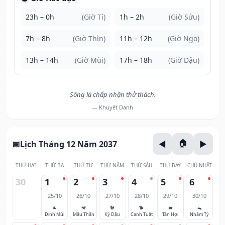
23h – 0h
(Giờ Tí)
1h – 2h
(Giờ Sửu)
7h – 8h
(Giờ Thìn)
11h – 12h
(Giờ Ngọ)
13h – 14h
(Giờ Mùi)
17h – 18h
(Giờ Dậu)
Sống là chấp nhận thử thách.
— Khuyết Danh
Lịch Tháng 12 Năm 2037
THỨ HAI
THỨ BA
THỨ TƯ
THỨ NĂM
THỨ SÁU
THỨ BẢY
CHỦ NHẬT
30
1
2
3
4
5
6
25/10
26/10
27/10
28/10
29/10
30/10
🐐
🐒
🐓
🐕
🐖
🐀
Đinh Mùi
Mậu Thân
Kỷ Dậu
Canh Tuất
Tân Hợi
Nhâm Tý