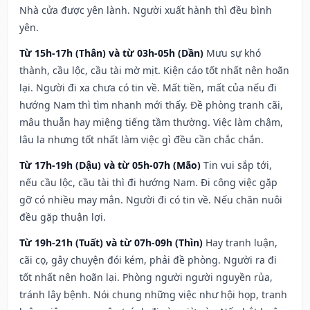
Nhà cửa được yên lành. Người xuất hành thì đều bình
yên.
Từ 15h-17h (Thân) và từ 03h-05h (Dần)
Mưu sự khó
thành, cầu lộc, cầu tài mờ mịt. Kiện cáo tốt nhất nên hoãn
lại. Người đi xa chưa có tin về. Mất tiền, mất của nếu đi
hướng Nam thì tìm nhanh mới thấy. Đề phòng tranh cãi,
mâu thuẫn hay miệng tiếng tầm thường. Việc làm chậm,
lâu la nhưng tốt nhất làm việc gì đều cần chắc chắn.
Từ 17h-19h (Dậu) và từ 05h-07h (Mão)
Tin vui sắp tới,
nếu cầu lộc, cầu tài thì đi hướng Nam. Đi công việc gặp
gỡ có nhiều may mắn. Người đi có tin về. Nếu chăn nuôi
đều gặp thuận lợi.
Từ 19h-21h (Tuất) và từ 07h-09h (Thìn)
Hay tranh luận,
cãi cọ, gây chuyện đói kém, phải đề phòng. Người ra đi
tốt nhất nên hoãn lại. Phòng người người nguyền rủa,
tránh lây bệnh. Nói chung những việc như hội họp, tranh