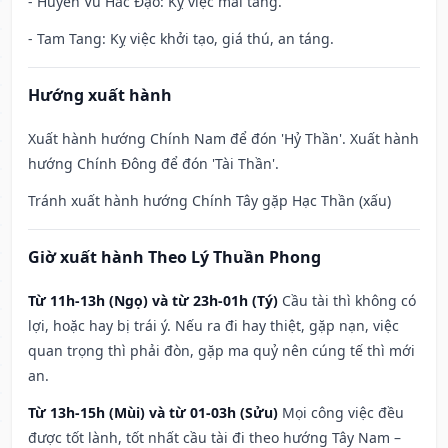
- Huyền Vũ Hắc Đạo: Kỵ việc mai táng.
- Tam Tang: Kỵ việc khởi tạo, giá thú, an táng.
Hướng xuất hành
Xuất hành hướng Chính Nam để đón 'Hỷ Thần'. Xuất hành
hướng Chính Đông để đón 'Tài Thần'.
Tránh xuất hành hướng Chính Tây gặp Hạc Thần (xấu)
Giờ xuất hành Theo Lý Thuần Phong
Từ 11h-13h (Ngọ) và từ 23h-01h (Tý)
Cầu tài thì không có
lợi, hoặc hay bị trái ý. Nếu ra đi hay thiệt, gặp nạn, việc
quan trọng thì phải đòn, gặp ma quỷ nên cúng tế thì mới
an.
Từ 13h-15h (Mùi) và từ 01-03h (Sửu)
Mọi công việc đều
được tốt lành, tốt nhất cầu tài đi theo hướng Tây Nam –