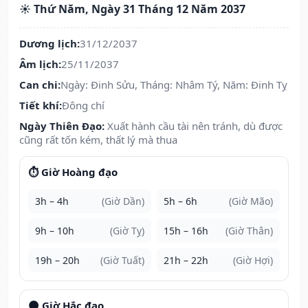
☀️ Thứ Năm, Ngày 31 Tháng 12 Năm 2037
Dương lịch:
31/12/2037
Âm lịch:
25/11/2037
Can chi:
Ngày: Đinh Sửu, Tháng: Nhâm Tý, Năm: Đinh Tỵ
Tiết khí:
Đông chí
Ngày Thiên Đạo:
Xuất hành cầu tài nên tránh, dù được
cũng rất tốn kém, thất lý mà thua
⏱️ Giờ Hoàng đạo
3h – 4h
(Giờ Dần)
5h – 6h
(Giờ Mão)
9h – 10h
(Giờ Tỵ)
15h – 16h
(Giờ Thân)
19h – 20h
(Giờ Tuất)
21h – 22h
(Giờ Hợi)
🌑 Giờ Hắc đạo