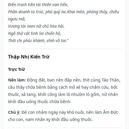
Điền trạch tiền tài thiên vạn tiến,
Phần doanh tu trúc, phú quý lai.Khai môn, phóng thủy, chiêu
ngưu mã,
Vượng tài nam nữ chủ hòa hài,
Ngộ thử cát tinh lai chiến hộ,
Thời chi phúc khánh, vĩnh vô tai.”
Thập Nhị Kiến Trừ
Trực Trừ
Nên làm
: Động đất, ban nền đắp nền, thờ cúng Táo Thần,
cầu thầy chữa bệnh bằng cách mổ xẻ hay châm cứu, bốc
thuốc, xả tang, khởi công làm lò nhuộm lò gốm, nữ nhân
khởi đầu uống thuốc chữa bệnh.
Chú ý
: Đẻ con nhằm ngày này khó nuôi, nên làm Âm Đức
cho con, nam nhân kỵ khởi đầu uống thuốc.