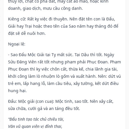
thủy lợi, chặt cỏ phá đất, may cắt áo mão, hoặc kinh
doanh, giao dịch, mưu cầu công danh.
Kiêng cữ
: Rất kỵ việc đi thuyền. Nên đặt tên con là Đẩu,
Giải hay Trại hoặc theo tên của Sao năm hay tháng đó để
đặt sẽ dễ nuôi hơn.
Ngoại lệ
:
- Sao Đẩu Mộc Giải tại Tỵ mất sức. Tại Dậu thì tốt. Ngày
Sửu Đăng Viên rất tốt nhưng phạm phải Phục Đoạn. Phạm
Phục Đoạn thì kỵ việc chôn cất, thừa kế, chia lãnh gia tài,
khởi công làm lò nhuộm lò gốm và xuất hành. Nên: dứt vú
trẻ em, lấp hang lỗ, làm cầu tiêu, xây tường, kết dứt điều
hung hại.
Đẩu: Mộc giải (con cua): Mộc tinh, sao tốt. Nên xây cất,
sửa chữa, cưới gả và an táng đều tốt.
“Đẩu tinh tạo tác chủ chiêu tài,
Văn vũ quan viên vị đỉnh thai,