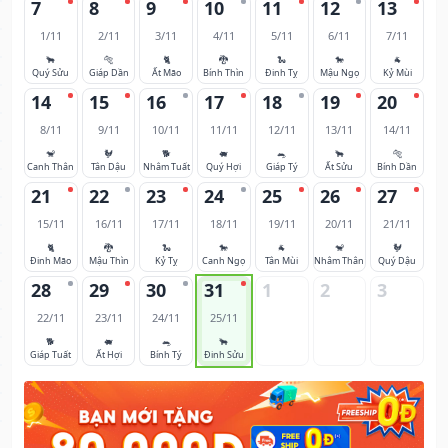
7
8
9
10
11
12
13
1/11
2/11
3/11
4/11
5/11
6/11
7/11
🐂
🐅
🐈
🐉
🐍
🐎
🐐
Quý Sửu
Giáp Dần
Ất Mão
Bính Thìn
Đinh Tỵ
Mậu Ngọ
Kỷ Mùi
14
15
16
17
18
19
20
8/11
9/11
10/11
11/11
12/11
13/11
14/11
🐒
🐓
🐕
🐖
🐀
🐂
🐅
Canh Thân
Tân Dậu
Nhâm Tuất
Quý Hợi
Giáp Tý
Ất Sửu
Bính Dần
21
22
23
24
25
26
27
15/11
16/11
17/11
18/11
19/11
20/11
21/11
🐈
🐉
🐍
🐎
🐐
🐒
🐓
Đinh Mão
Mậu Thìn
Kỷ Tỵ
Canh Ngọ
Tân Mùi
Nhâm Thân
Quý Dậu
28
29
30
31
1
2
3
22/11
23/11
24/11
25/11
🐕
🐖
🐀
🐂
Giáp Tuất
Ất Hợi
Bính Tý
Đinh Sửu