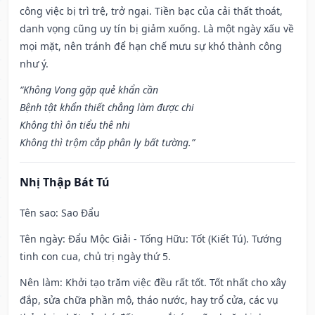
công việc bị trì trệ, trở ngại. Tiền bạc của cải thất thoát,
danh vọng cũng uy tín bị giảm xuống. Là một ngày xấu về
mọi mặt, nên tránh để hạn chế mưu sự khó thành công
như ý.
“Không Vong gặp quẻ khẩn cần
Bệnh tật khẩn thiết chẳng làm được chi
Không thì ôn tiểu thê nhi
Không thì trộm cắp phân ly bất tường.”
Nhị Thập Bát Tú
Tên sao
: Sao Đẩu
Tên ngày
: Đẩu Mộc Giải - Tống Hữu: Tốt (Kiết Tú). Tướng
tinh con cua, chủ trị ngày thứ 5.
Nên làm
: Khởi tạo trăm việc đều rất tốt. Tốt nhất cho xây
đắp, sửa chữa phần mộ, tháo nước, hay trổ cửa, các vụ