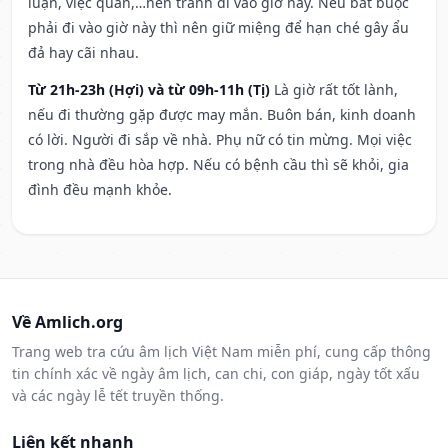
luận, việc quan,…nên tránh đi vào giờ này. Nếu bắt buộc
phải đi vào giờ này thì nên giữ miệng để hạn ché gây ẩu
đả hay cãi nhau.
Từ 21h-23h (Hợi) và từ 09h-11h (Tị)
Là giờ rất tốt lành,
nếu đi thường gặp được may mắn. Buôn bán, kinh doanh
có lời. Người đi sắp về nhà. Phụ nữ có tin mừng. Mọi việc
trong nhà đều hòa hợp. Nếu có bệnh cầu thì sẽ khỏi, gia
đình đều mạnh khỏe.
Về Amlich.org
Trang web tra cứu âm lịch Việt Nam miễn phí, cung cấp thông
tin chính xác về ngày âm lịch, can chi, con giáp, ngày tốt xấu
và các ngày lễ tết truyền thống.
Liên kết nhanh