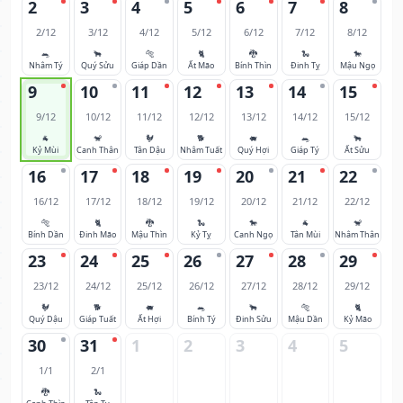
2
3
4
5
6
7
8
2/12
3/12
4/12
5/12
6/12
7/12
8/12
🐀
🐂
🐅
🐈
🐉
🐍
🐎
Nhâm Tý
Quý Sửu
Giáp Dần
Ất Mão
Bính Thìn
Đinh Tỵ
Mậu Ngọ
9
10
11
12
13
14
15
9/12
10/12
11/12
12/12
13/12
14/12
15/12
🐐
🐒
🐓
🐕
🐖
🐀
🐂
Kỷ Mùi
Canh Thân
Tân Dậu
Nhâm Tuất
Quý Hợi
Giáp Tý
Ất Sửu
16
17
18
19
20
21
22
16/12
17/12
18/12
19/12
20/12
21/12
22/12
🐅
🐈
🐉
🐍
🐎
🐐
🐒
Bính Dần
Đinh Mão
Mậu Thìn
Kỷ Tỵ
Canh Ngọ
Tân Mùi
Nhâm Thân
23
24
25
26
27
28
29
23/12
24/12
25/12
26/12
27/12
28/12
29/12
🐓
🐕
🐖
🐀
🐂
🐅
🐈
Quý Dậu
Giáp Tuất
Ất Hợi
Bính Tý
Đinh Sửu
Mậu Dần
Kỷ Mão
30
31
1
2
3
4
5
1/1
2/1
🐉
🐍