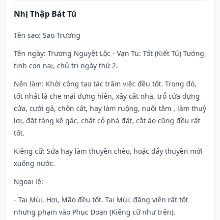
Nhị Thập Bát Tú
Tên sao
: Sao Trương
Tên ngày
: Trương Nguyệt Lộc - Vạn Tu: Tốt (Kiết Tú) Tướng
tinh con nai, chủ trị ngày thứ 2.
Nên làm
: Khởi công tạo tác trăm việc đều tốt. Trong đó,
tốt nhất là che mái dựng hiên, xây cất nhà, trổ cửa dựng
cửa, cưới gả, chôn cất, hay làm ruộng, nuôi tằm , làm thuỷ
lợi, đặt táng kê gác, chặt cỏ phá đất, cắt áo cũng đều rất
tốt.
Kiêng cữ
: Sửa hay làm thuyền chèo, hoặc đẩy thuyền mới
xuống nước.
Ngoại lệ
:
- Tại Mùi, Hợi, Mão đều tốt. Tại Mùi: đăng viên rất tốt
nhưng phạm vào Phục Đoạn (Kiêng cữ như trên).