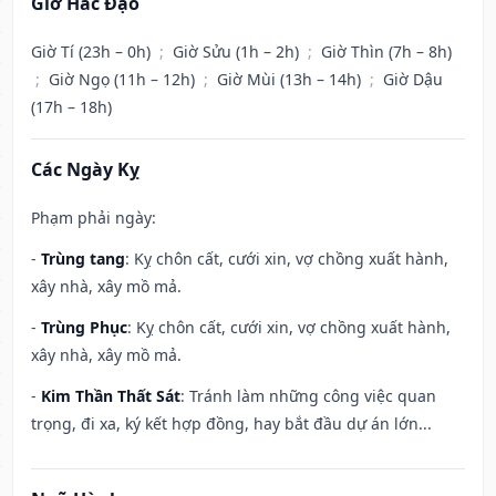
Giờ Hắc Đạo
Giờ Tí (23h – 0h)
;
Giờ Sửu (1h – 2h)
;
Giờ Thìn (7h – 8h)
;
Giờ Ngọ (11h – 12h)
;
Giờ Mùi (13h – 14h)
;
Giờ Dậu
(17h – 18h)
Các Ngày Kỵ
Phạm phải ngày:
-
Trùng tang
: Kỵ chôn cất, cưới xin, vợ chồng xuất hành,
xây nhà, xây mồ mả.
-
Trùng Phục
: Kỵ chôn cất, cưới xin, vợ chồng xuất hành,
xây nhà, xây mồ mả.
-
Kim Thần Thất Sát
: Tránh làm những công việc quan
trọng, đi xa, ký kết hợp đồng, hay bắt đầu dự án lớn...