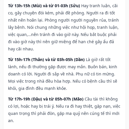
Từ 13h-15h (Mùi) và từ 01-03h (Sửu)
Hay tranh luận, cãi
cọ, gây chuyện đói kém, phải đề phòng. Người ra đi tốt
nhất nên hoãn lại. Phòng người người nguyền rủa, tránh
lây bệnh. Nói chung những việc như hội họp, tranh luận,
việc quan,…nên tránh đi vào giờ này. Nếu bắt buộc phải
đi vào giờ này thì nên giữ miệng để hạn ché gây ẩu đả
hay cãi nhau.
Từ 15h-17h (Thân) và từ 03h-05h (Dần)
Là giờ rất tốt
lành, nếu đi thường gặp được may mắn. Buôn bán, kinh
doanh có lời. Người đi sắp về nhà. Phụ nữ có tin mừng.
Mọi việc trong nhà đều hòa hợp. Nếu có bệnh cầu thì sẽ
khỏi, gia đình đều mạnh khỏe.
Từ 17h-19h (Dậu) và từ 05h-07h (Mão)
Cầu tài thì không
có lợi, hoặc hay bị trái ý. Nếu ra đi hay thiệt, gặp nạn, việc
quan trọng thì phải đòn, gặp ma quỷ nên cúng tế thì mới
an.