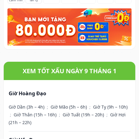
Canh Thìn
Tân Tỵ
XEM TỐT XẤU NGÀY 9 THÁNG 1
Giờ Hoàng Đạo
Giờ Dần (3h – 4h)
;
Giờ Mão (5h – 6h)
;
Giờ Tỵ (9h – 10h)
;
Giờ Thân (15h – 16h)
;
Giờ Tuất (19h – 20h)
;
Giờ Hợi
(21h – 22h)