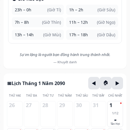
23h – 0h
(Giờ Tí)
1h – 2h
(Giờ Sửu)
7h – 8h
(Giờ Thìn)
11h – 12h
(Giờ Ngọ)
13h – 14h
(Giờ Mùi)
17h – 18h
(Giờ Dậu)
Sự im lặng là người bạn đồng hành trung thành nhất.
— Khuyết danh
Lịch Tháng 1 Năm 2090
THỨ HAI
THỨ BA
THỨ TƯ
THỨ NĂM
THỨ SÁU
THỨ BẢY
CHỦ NHẬT
26
27
28
29
30
31
1
1/12
🐖
Tân Hợi