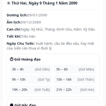
☀️ Thứ Hai, Ngày 9 Tháng 1 Năm 2090
Dương lịch:
09/01/2090
Âm lịch:
09/12/2089
Can chi:
Ngày: Kỷ Mùi, Tháng: Đinh Sửu, Năm: Kỷ Dậu
Tiết khí:
Tiểu hàn
Ngày Chu Tước:
Xuất hành, cầu tài đều xấu, hay mất
của, kiện cáo thua vì đuối lý
⏱️ Giờ Hoàng đạo
3h – 4h
(Giờ Dần)
5h – 6h
(Giờ Mão)
9h – 10h
(Giờ Tỵ)
15h – 16h
(Giờ Thân)
19h – 20h
(Giờ Tuất)
21h – 22h
(Giờ Hợi)
🌑 Giờ Hắc đạo