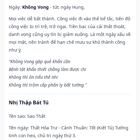
Ngày:
Không Vong
- tức ngày Hung.
Mọi việc dễ bất thành. Công việc đi vào thế bế tắc, tiến độ
công việc bị trì trệ, trở ngại. Tiền bạc của cải thất thoát,
danh vọng cũng uy tín bị giảm xuống. Là một ngày xấu về
mọi mặt, nên tránh để hạn chế mưu sự khó thành công
như ý.
“Không Vong gặp quẻ khẩn cần
Bệnh tật khẩn thiết chẳng làm được chi
Không thì ôn tiểu thê nhi
Không thì trộm cắp phân ly bất tường.”
Nhị Thập Bát Tú
Tên sao
: Sao Thất
Tên ngày
: Thất Hỏa Trư - Cảnh Thuần: Tốt (Kiết Tú) Tướng
tinh con heo, chủ trị ngày thứ 3.