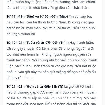
mâu thuẫn hay miệng tiếng tầm thường. Việc làm chậm,
lâu la nhưng tốt nhất làm việc gì đều cần chắc chắn.
Từ 17h-19h (Dậu) và từ 05h-07h (Mão)
Tin vui sắp tới,
nếu cầu lộc, cầu tài thì đi hướng Nam. Đi công việc gặp
gỡ có nhiều may mắn. Người đi có tin về. Nếu chăn nuôi
đều gặp thuận lợi.
Từ 19h-21h (Tuất) và từ 07h-09h (Thìn)
Hay tranh luận,
cãi cọ, gây chuyện đói kém, phải đề phòng. Người ra đi
tốt nhất nên hoãn lại. Phòng người người nguyền rủa,
tránh lây bệnh. Nói chung những việc như hội họp, tranh
luận, việc quan,…nên tránh đi vào giờ này. Nếu bắt buộc
phải đi vào giờ này thì nên giữ miệng để hạn ché gây ẩu
đả hay cãi nhau.
Từ 21h-23h (Hợi) và từ 09h-11h (Tị)
Là giờ rất tốt lành,
nếu đi thường gặp được may mắn. Buôn bán, kinh doanh
có lời. Người đi sắp về nhà. Phụ nữ có tin mừng. Mọi việc
trong nhà đều hòa hợp. Nếu có bệnh cầu thì sẽ khỏi, gia