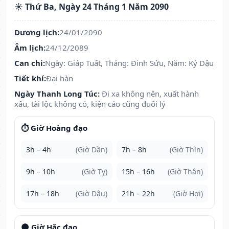
☀️ Thứ Ba, Ngày 24 Tháng 1 Năm 2090
Dương lịch:
24/01/2090
Âm lịch:
24/12/2089
Can chi:
Ngày: Giáp Tuất, Tháng: Đinh Sửu, Năm: Kỷ Dậu
Tiết khí:
Đại hàn
Ngày Thanh Long Túc:
Đi xa không nên, xuất hành
xấu, tài lộc không có, kiện cáo cũng đuối lý
⏱️ Giờ Hoàng đạo
3h – 4h
(Giờ Dần)
7h – 8h
(Giờ Thìn)
9h – 10h
(Giờ Tỵ)
15h – 16h
(Giờ Thân)
17h – 18h
(Giờ Dậu)
21h – 22h
(Giờ Hợi)
🌑 Giờ Hắc đạo