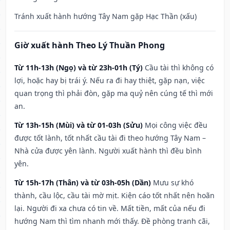
Tránh xuất hành hướng Tây Nam gặp Hạc Thần (xấu)
Giờ xuất hành Theo Lý Thuần Phong
Từ 11h-13h (Ngọ) và từ 23h-01h (Tý)
Cầu tài thì không có
lợi, hoặc hay bị trái ý. Nếu ra đi hay thiệt, gặp nạn, việc
quan trọng thì phải đòn, gặp ma quỷ nên cúng tế thì mới
an.
Từ 13h-15h (Mùi) và từ 01-03h (Sửu)
Mọi công việc đều
được tốt lành, tốt nhất cầu tài đi theo hướng Tây Nam –
Nhà cửa được yên lành. Người xuất hành thì đều bình
yên.
Từ 15h-17h (Thân) và từ 03h-05h (Dần)
Mưu sự khó
thành, cầu lộc, cầu tài mờ mịt. Kiện cáo tốt nhất nên hoãn
lại. Người đi xa chưa có tin về. Mất tiền, mất của nếu đi
hướng Nam thì tìm nhanh mới thấy. Đề phòng tranh cãi,