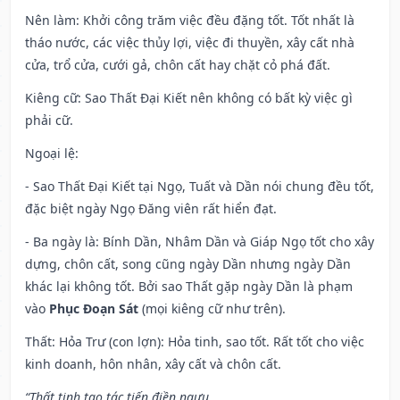
Nên làm
: Khởi công trăm việc đều đặng tốt. Tốt nhất là
tháo nước, các việc thủy lợi, việc đi thuyền, xây cất nhà
cửa, trổ cửa, cưới gả, chôn cất hay chặt cỏ phá đất.
Kiêng cữ
: Sao Thất Đại Kiết nên không có bất kỳ việc gì
phải cữ.
Ngoại lệ
:
- Sao Thất Đại Kiết tại Ngọ, Tuất và Dần nói chung đều tốt,
đặc biệt ngày Ngọ Đăng viên rất hiển đạt.
- Ba ngày là: Bính Dần, Nhâm Dần và Giáp Ngọ tốt cho xây
dựng, chôn cất, song cũng ngày Dần nhưng ngày Dần
khác lại không tốt. Bởi sao Thất gặp ngày Dần là phạm
vào
Phục Đoạn Sát
(mọi kiêng cữ như trên).
Thất: Hỏa Trư (con lợn): Hỏa tinh, sao tốt. Rất tốt cho việc
kinh doanh, hôn nhân, xây cất và chôn cất.
“Thất tinh tạo tác tiến điền ngưu,