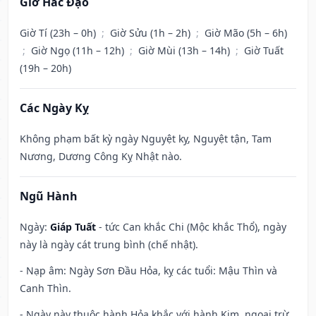
Giờ Hắc Đạo
Giờ Tí (23h – 0h)
;
Giờ Sửu (1h – 2h)
;
Giờ Mão (5h – 6h)
;
Giờ Ngọ (11h – 12h)
;
Giờ Mùi (13h – 14h)
;
Giờ Tuất
(19h – 20h)
Các Ngày Kỵ
Không phạm bất kỳ ngày Nguyệt kỵ, Nguyệt tận, Tam
Nương, Dương Công Kỵ Nhật nào.
Ngũ Hành
Ngày:
Giáp Tuất
- tức Can khắc Chi (Mộc khắc Thổ), ngày
này là ngày cát trung bình (chế nhật).
- Nạp âm: Ngày Sơn Đầu Hỏa, kỵ các tuổi: Mậu Thìn và
Canh Thìn.
- Ngày này thuộc hành Hỏa khắc với hành Kim, ngoại trừ