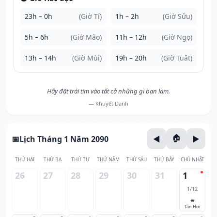
23h – 0h
(Giờ Tí)
1h – 2h
(Giờ Sửu)
5h – 6h
(Giờ Mão)
11h – 12h
(Giờ Ngọ)
13h – 14h
(Giờ Mùi)
19h – 20h
(Giờ Tuất)
Hãy đặt trái tim vào tất cả những gì bạn làm.
— Khuyết Danh
Lịch Tháng 1 Năm 2090
THỨ HAI
THỨ BA
THỨ TƯ
THỨ NĂM
THỨ SÁU
THỨ BẢY
CHỦ NHẬT
26
27
28
29
30
31
1
1/12
🐖
Tân Hợi