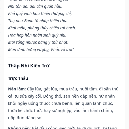
Nhi tôn đại đại cận quân hầu,
Phú quý vinh hoa thiên thượng chỉ,
Thọ như Bành tổ nhập thiên thu.
Khai môn, phóng thủy chiêu tài bạch,
Hòa hợp hôn nhân sinh quý nhi.
Mai táng nhược năng y thử nhật,
Môn đình hưng vượng, Phúc vô ưu!”
Thập Nhị Kiến Trừ
Trực Thâu
Nên làm
: Cấy lúa, gặt lúa, mua trâu, nuôi tằm, đi săn thú
cá, tu sửa cây cối. Động thổ, san nền đắp nền, nữ nhân
khởi ngày uống thuốc chưa bệnh, lên quan lãnh chức,
thừa kế chức tước hay sự nghiệp, vào làm hành chính,
nộp đơn dâng sớ.
Không nên
: Bắt đầu công việc mới, kỵ đi du lịch, kỵ tang