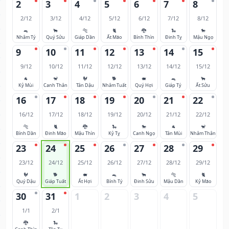
2
3
4
5
6
7
8
2/12
3/12
4/12
5/12
6/12
7/12
8/12
🐀
🐂
🐅
🐈
🐉
🐍
🐎
Nhâm Tý
Quý Sửu
Giáp Dần
Ất Mão
Bính Thìn
Đinh Tỵ
Mậu Ngọ
9
10
11
12
13
14
15
9/12
10/12
11/12
12/12
13/12
14/12
15/12
🐐
🐒
🐓
🐕
🐖
🐀
🐂
Kỷ Mùi
Canh Thân
Tân Dậu
Nhâm Tuất
Quý Hợi
Giáp Tý
Ất Sửu
16
17
18
19
20
21
22
16/12
17/12
18/12
19/12
20/12
21/12
22/12
🐅
🐈
🐉
🐍
🐎
🐐
🐒
Bính Dần
Đinh Mão
Mậu Thìn
Kỷ Tỵ
Canh Ngọ
Tân Mùi
Nhâm Thân
23
24
25
26
27
28
29
23/12
24/12
25/12
26/12
27/12
28/12
29/12
🐓
🐕
🐖
🐀
🐂
🐅
🐈
Quý Dậu
Giáp Tuất
Ất Hợi
Bính Tý
Đinh Sửu
Mậu Dần
Kỷ Mão
30
31
1
2
3
4
5
1/1
2/1
🐉
🐍