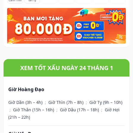
Canh Thìn
Tân Tỵ
XEM TỐT XẤU NGÀY 24 THÁNG 1
Giờ Hoàng Đạo
Giờ Dần (3h – 4h)
;
Giờ Thìn (7h – 8h)
;
Giờ Tỵ (9h – 10h)
;
Giờ Thân (15h – 16h)
;
Giờ Dậu (17h – 18h)
;
Giờ Hợi
(21h – 22h)