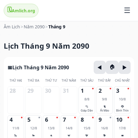
🗓️
Amlich.org
Âm Lịch
>
Năm 2090
>
Tháng 9
Lịch Tháng 9 Năm 2090
Lịch Tháng 9 Năm 2090
THỨ HAI
THỨ BA
THỨ TƯ
THỨ NĂM
THỨ SÁU
THỨ BẢY
CHỦ NHẬT
28
29
30
31
1
2
3
8/8
9/8
10/8
🐅
🐈
🐉
Giáp Dần
Ất Mão
Bính Thìn
4
5
6
7
8
9
10
11/8
12/8
13/8
14/8
15/8
16/8
17/8
🐍
🐎
🐐
🐒
🐓
🐕
🐖