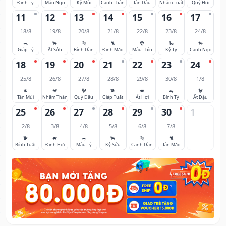
Đinh Tỵ
Mậu Ngọ
Kỷ Mùi
Canh Thân
Tân Dậu
Nhâm Tuất
Quý Hợi
11
12
13
14
15
16
17
18/8
19/8
20/8
21/8
22/8
23/8
24/8
🐀
🐂
🐅
🐈
🐉
🐍
🐎
Giáp Tý
Ất Sửu
Bính Dần
Đinh Mão
Mậu Thìn
Kỷ Tỵ
Canh Ngọ
18
19
20
21
22
23
24
25/8
26/8
27/8
28/8
29/8
30/8
1/8
🐐
🐒
🐓
🐕
🐖
🐀
🐓
Tân Mùi
Nhâm Thân
Quý Dậu
Giáp Tuất
Ất Hợi
Bính Tý
Ất Dậu
25
26
27
28
29
30
1
2/8
3/8
4/8
5/8
6/8
7/8
🐕
🐖
🐀
🐂
🐅
🐈
Bính Tuất
Đinh Hợi
Mậu Tý
Kỷ Sửu
Canh Dần
Tân Mão