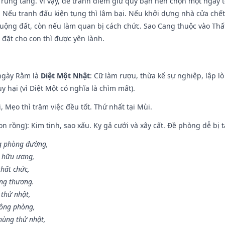
 Trùng tang. Vì vậy, để tránh điềm giữ quý bạn nên chọn một ngày 
 Nếu tranh đấu kiện tụng thì lâm bại. Nếu khởi dựng nhà cửa chết 
 ruộng đất, còn nếu làm quan bị cách chức. Sao Cang thuộc vào Thấ
 đặt cho con thì được yên lành.
ngày Rằm là
Diệt Một Nhật
: Cữ làm rượu, thừa kế sự nghiệp, lập 
 hại (vì Diệt Một có nghĩa là chìm mất).
, Mẹo thì trăm việc đều tốt. Thứ nhất tại Mùi.
n rồng): Kim tinh, sao xấu. Kỵ gả cưới và xây cất. Đề phòng dễ bị t
ng phòng đường,
ủ hữu ương,
thất chức,
ang thương.
 thử nhật,
hông phòng,
hùng thử nhật,