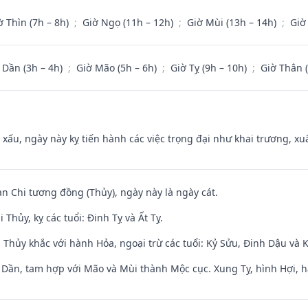
ờ Thìn (7h – 8h)
;
Giờ Ngọ (11h – 12h)
;
Giờ Mùi (13h – 14h)
;
Giờ
 Dần (3h – 4h)
;
Giờ Mão (5h – 6h)
;
Giờ Tỵ (9h – 10h)
;
Giờ Thân 
y xấu, ngày này kỵ tiến hành các việc trọng đại như khai trương, xuấ
an Chi tương đồng (Thủy), ngày này là ngày cát.
Thủy, kỵ các tuổi: Đinh Tỵ và Ất Tỵ.
 Thủy khắc với hành Hỏa, ngoại trừ các tuổi: Kỷ Sửu, Đinh Dậu và
i Dần, tam hợp với Mão và Mùi thành Mộc cục. Xung Tỵ, hình Hợi, h