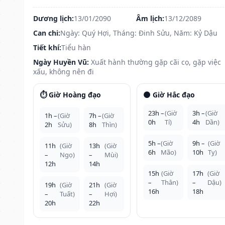
Dương lịch:
13/01/2090
Âm lịch:
13/12/2089
Can chi:
Ngày: Quý Hợi, Tháng: Đinh Sửu, Năm: Kỷ Dậu
Tiết khí:
Tiểu hàn
Ngày Huyền Vũ:
Xuất hành thường gặp cãi cọ, gặp việc
xấu, không nên đi
⏱️ Giờ Hoàng đạo
🌑 Giờ Hắc đạo
23h –
(Giờ
3h –
(Giờ
1h –
(Giờ
7h –
(Giờ
0h
Tí)
4h
Dần)
2h
Sửu)
8h
Thìn)
5h –
(Giờ
9h –
(Giờ
11h
(Giờ
13h
(Giờ
6h
Mão)
10h
Tỵ)
–
Ngọ)
–
Mùi)
12h
14h
15h
(Giờ
17h
(Giờ
–
Thân)
–
Dậu)
19h
(Giờ
21h
(Giờ
16h
18h
–
Tuất)
–
Hợi)
20h
22h