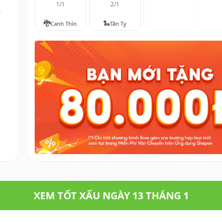
1/1
2/1
i
🐉
🐍
Canh Thìn
Tân Tỵ
XEM TỐT XẤU NGÀY 13 THÁNG 1