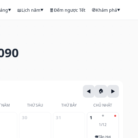
háng
📖
Lịch năm
🧧
Đếm ngược Tết
🧭
Khám phá
▼
▼
▼
090
 NĂM
THỨ SÁU
THỨ BẢY
CHỦ NHẬT
⭐
30
31
1
1/12
🐖
Tân Hợi