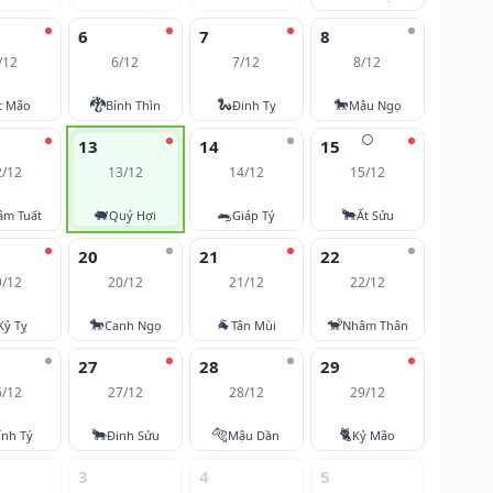
6
7
8
/12
6/12
7/12
8/12
🐉
🐍
🐎
t Mão
Bính Thìn
Đinh Tỵ
Mậu Ngọ
🌕
13
14
15
2/12
13/12
14/12
15/12
🐖
🐀
🐂
âm Tuất
Quý Hợi
Giáp Tý
Ất Sửu
20
21
22
9/12
20/12
21/12
22/12
🐎
🐐
🐒
Kỷ Tỵ
Canh Ngọ
Tân Mùi
Nhâm Thân
27
28
29
6/12
27/12
28/12
29/12
🐂
🐅
🐈
ính Tý
Đinh Sửu
Mậu Dần
Kỷ Mão
3
4
5