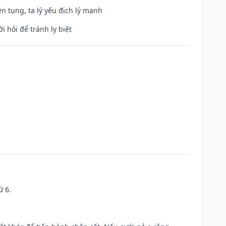
ện tụng, ta lý yếu địch lý mạnh
i hỏi để tránh ly biệt
ứ 6.