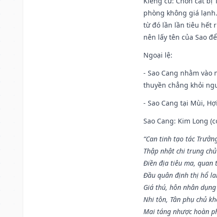
Kiêng cữ
: Chôn cất bị
phòng không giá lạnh.
từ đó lần lần tiêu hết
nên lấy tên của Sao để
Ngoại lệ
:
- Sao Cang nhằm vào 
thuyền chẳng khỏi nguy
- Sao Cang tại Mùi, Hợi
Sao Cang: Kim Long (co
“Can tinh tạo tác Trưở
Thập nhật chi trung ch
Điền địa tiêu ma, quan 
Đầu quân định thị hổ l
Giá thú, hôn nhân dụng
Nhi tôn, Tân phụ chủ k
Mai táng nhược hoàn p