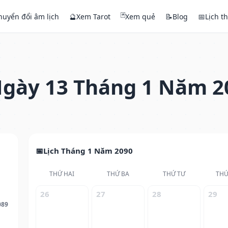
🃏
huyển đổi âm lịch
🔮
Xem Tarot
Xem quẻ
📝
Blog
📅
Lịch t
gày 13 Tháng 1 Năm 2
Lịch Tháng 1 Năm 2090
THỨ HAI
THỨ BA
THỨ TƯ
THỨ
26
27
28
29
089