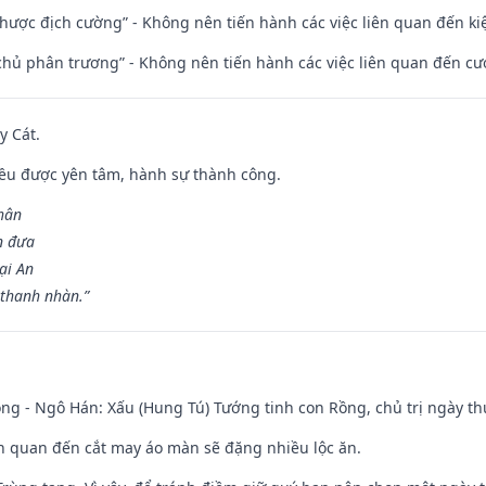
 nhược địch cường” - Không nên tiến hành các việc liên quan đến ki
t chủ phân trương” - Không nên tiến hành các việc liên quan đến cướ
y Cát.
 đều được yên tâm, hành sự thành công.
hân
n đưa
ại An
 thanh nhàn.”
ng - Ngô Hán: Xấu (Hung Tú) Tướng tinh con Rồng, chủ trị ngày th
iên quan đến cắt may áo màn sẽ đặng nhiều lộc ăn.