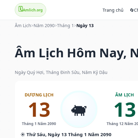
🗓️
Trang chủ
🔄
C
Amlich.org
Âm Lịch
>
Năm 2090
>
Tháng 1
>
Ngày 13
Âm Lịch Hôm Nay, N
Ngày Quý Hợi, Tháng Đinh Sửu, Năm Kỷ Dậu
DƯƠNG LỊCH
ÂM LỊCH
13
13
🐖
Tháng 1 Năm 2090
Tháng 12 Năm 2
☀️ Thứ Sáu, Ngày 13 Tháng 1 Năm 2090