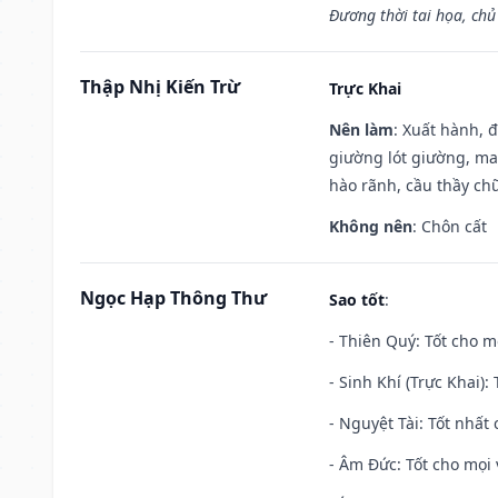
Đương thời tai họa, chủ
Thập Nhị Kiến Trừ
Trực Khai
Nên làm
: Xuất hành, 
giường lót giường, may
hào rãnh, cầu thầy chữ
Không nên
: Chôn cất
Ngọc Hạp Thông Thư
Sao tốt
:
- Thiên Quý: Tốt cho mọ
- Sinh Khí (Trực Khai):
- Nguyệt Tài: Tốt nhất 
- Âm Đức: Tốt cho mọi 