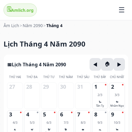
🗓️
Amlich.org
Âm Lịch
>
Năm 2090
>
Tháng 4
Lịch Tháng 4 Năm 2090
Lịch Tháng 4 Năm 2090
THỨ HAI
THỨ BA
THỨ TƯ
THỨ NĂM
THỨ SÁU
THỨ BẢY
CHỦ NHẬT
27
28
29
30
31
1
2
2/3
3/3
🐍
🐎
Tân Tỵ
Nhâm Ngọ
3
4
5
6
7
8
9
4/3
5/3
6/3
7/3
8/3
9/3
10/3
🐐
🐒
🐓
🐕
🐖
🐀
🐂