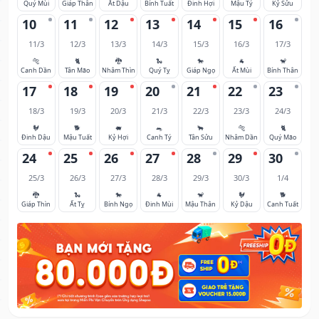
Quý Mùi
Giáp Thân
Ất Dậu
Bính Tuất
Đinh Hợi
Mậu Tý
Kỷ Sửu
10
11
12
13
14
15
16
11/3
12/3
13/3
14/3
15/3
16/3
17/3
🐅
🐈
🐉
🐍
🐎
🐐
🐒
Canh Dần
Tân Mão
Nhâm Thìn
Quý Tỵ
Giáp Ngọ
Ất Mùi
Bính Thân
17
18
19
20
21
22
23
18/3
19/3
20/3
21/3
22/3
23/3
24/3
🐓
🐕
🐖
🐀
🐂
🐅
🐈
Đinh Dậu
Mậu Tuất
Kỷ Hợi
Canh Tý
Tân Sửu
Nhâm Dần
Quý Mão
24
25
26
27
28
29
30
25/3
26/3
27/3
28/3
29/3
30/3
1/4
🐉
🐍
🐎
🐐
🐒
🐓
🐕
Giáp Thìn
Ất Tỵ
Bính Ngọ
Đinh Mùi
Mậu Thân
Kỷ Dậu
Canh Tuất