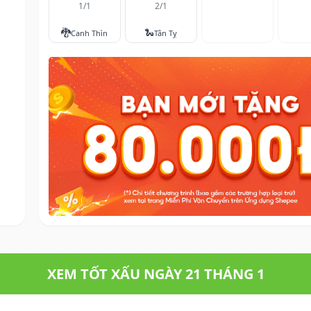
1/1
2/1
🐉
🐍
Canh Thìn
Tân Tỵ
XEM TỐT XẤU NGÀY 21 THÁNG 1