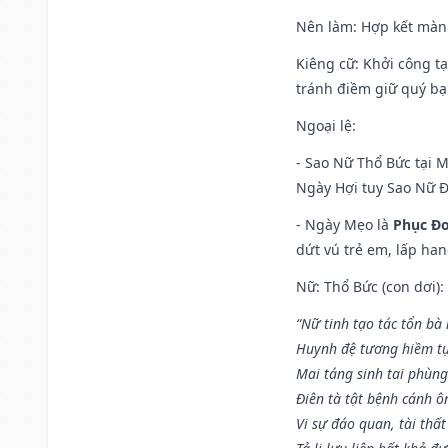
Nên làm
: Hợp kết màn
Kiêng cữ
: Khởi công t
tránh điềm giữ quý bạ
Ngoại lệ
:
- Sao Nữ Thổ Bức tại 
Ngày Hợi tuy Sao Nữ 
- Ngày Mẹo là
Phục Đo
dứt vú trẻ em, lấp han
Nữ: Thổ Bức (con dơi):
“Nữ tinh tạo tác tổn bà
Huynh đệ tương hiềm tự
Mai táng sinh tai phùng
Điên tà tật bệnh cánh ô
Vi sự đáo quan, tài thất