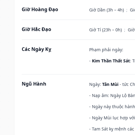
Giờ Hoàng Đạo
Giờ Dần (3h – 4h)
;
Gi
Giờ Hắc Đạo
Giờ Tí (23h – 0h)
;
Giờ
Các Ngày Kỵ
Phạm phải ngày:
-
Kim Thần Thất Sát
: 
Ngũ Hành
Ngày:
Tân Mùi
- tức Ch
- Nạp âm: Ngày Lộ Bàng
- Ngày này thuộc hành
- Ngày Mùi lục hợp vớ
- Tam Sát kỵ mệnh các 