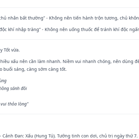
 chủ nhân bất thường” - Không nên tiến hành trộn tương, chủ kh
 độc khí nhập tràng” - Không nên uống thuốc để tránh khí độc ngấ
y Tốt vừa.
chiều xấu nên cần làm nhanh. Niềm vui nhanh chóng, nên dùng để 
ào buổi sáng, càng sớm càng tốt.
hùng
hồng sánh đôi
vui thỏa lòng”
- Cảnh Đan: Xấu (Hung Tú). Tướng tinh con dơi, chủ trị ngày thứ 7.