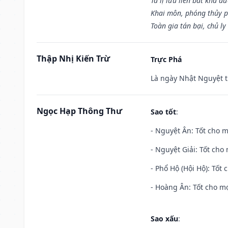
Tả lị lưu liên bất khả đ
Khai môn, phóng thủy p
Toàn gia tán bại, chủ ly
Thập Nhị Kiến Trừ
Trực Phá
Là ngày Nhật Nguyệt t
Ngọc Hạp Thông Thư
Sao tốt
:
- Nguyệt Ân: Tốt cho m
- Nguyệt Giải: Tốt cho 
- Phổ Hộ (Hội Hộ): Tốt 
- Hoàng Ân: Tốt cho mọ
Sao xấu
: