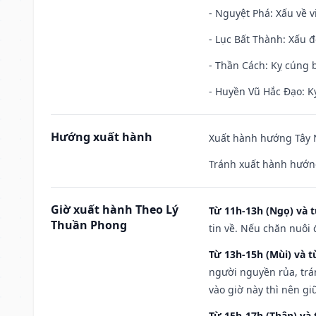
- Nguyệt Phá: Xấu về v
- Lục Bất Thành: Xấu đ
- Thần Cách: Kỵ cúng b
- Huyền Vũ Hắc Đạo: Kỵ
Hướng xuất hành
Xuất hành hướng Tây N
Tránh xuất hành hướn
Giờ xuất hành Theo Lý
Từ 11h-13h (Ngọ) và t
Thuần Phong
tin về. Nếu chăn nuôi 
Từ 13h-15h (Mùi) và t
người nguyền rủa, trá
vào giờ này thì nên g
Từ 15h-17h (Thân) và 