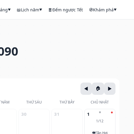
háng
📖
Lịch năm
🧧
Đếm ngược Tết
🧭
Khám phá
▼
▼
▼
090
 NĂM
THỨ SÁU
THỨ BẢY
CHỦ NHẬT
⭐
30
31
1
1/12
🐖
Tân Hợi