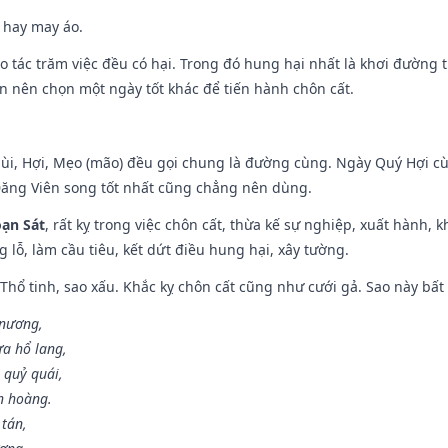
 hay may áo.
ạo tác trăm việc đều có hại. Trong đó hung hại nhất là khơi đường t
n nên chọn một ngày tốt khác để tiến hành chôn cất.
Mùi, Hợi, Mẹo (mão) đều gọi chung là đường cùng. Ngày Quý Hợi cù
Đăng Viên song tốt nhất cũng chẳng nên dùng.
ạn Sát
, rất kỵ trong việc chôn cất, thừa kế sự nghiệp, xuất hành, 
g lỗ, làm cầu tiêu, kết dứt điều hung hại, xây tường.
 Thổ tinh, sao xấu. Khắc kỵ chôn cất cũng như cưới gả. Sao này bất l
 nương,
a hổ lang,
 quỷ quái,
n hoàng.
 tán,