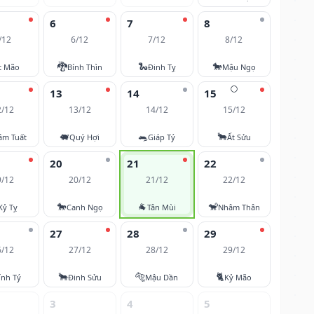
6
7
8
/12
6/12
7/12
8/12
🐉
🐍
🐎
t Mão
Bính Thìn
Đinh Tỵ
Mậu Ngọ
🌕
13
14
15
2/12
13/12
14/12
15/12
🐖
🐀
🐂
âm Tuất
Quý Hợi
Giáp Tý
Ất Sửu
20
21
22
9/12
20/12
21/12
22/12
🐎
🐐
🐒
Kỷ Tỵ
Canh Ngọ
Tân Mùi
Nhâm Thân
27
28
29
6/12
27/12
28/12
29/12
🐂
🐅
🐈
ính Tý
Đinh Sửu
Mậu Dần
Kỷ Mão
3
4
5