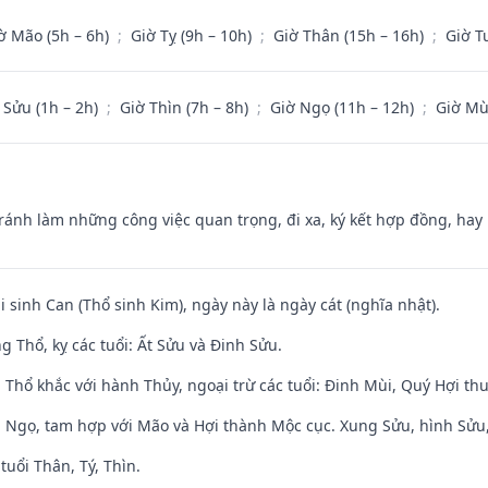
ờ Mão (5h – 6h)
;
Giờ Tỵ (9h – 10h)
;
Giờ Thân (15h – 16h)
;
Giờ T
 Sửu (1h – 2h)
;
Giờ Thìn (7h – 8h)
;
Giờ Ngọ (11h – 12h)
;
Giờ Mù
Tránh làm những công việc quan trọng, đi xa, ký kết hợp đồng, hay 
i sinh Can (Thổ sinh Kim), ngày này là ngày cát (nghĩa nhật).
 Thổ, kỵ các tuổi: Ất Sửu và Đinh Sửu.
 Thổ khắc với hành Thủy, ngoại trừ các tuổi: Đinh Mùi, Quý Hợi t
i Ngọ, tam hợp với Mão và Hợi thành Mộc cục. Xung Sửu, hình Sửu, 
tuổi Thân, Tý, Thìn.