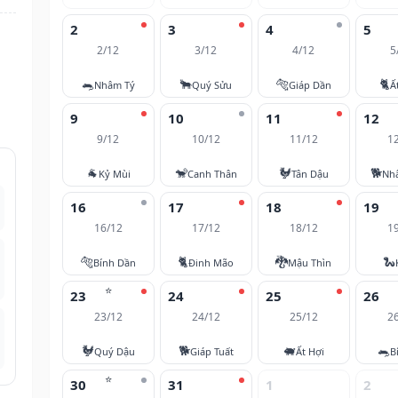
2
3
4
5
2/12
3/12
4/12
5
🐀
🐂
🐅
🐈
Nhâm Tý
Quý Sửu
Giáp Dần
Ấ
9
10
11
12
9/12
10/12
11/12
1
🐐
🐒
🐓
🐕
Kỷ Mùi
Canh Thân
Tân Dậu
Nh
16
17
18
19
16/12
17/12
18/12
1
🐅
🐈
🐉
🐍
Bính Dần
Đinh Mão
Mậu Thìn
⭐
23
24
25
26
23/12
24/12
25/12
2
🐓
🐕
🐖
🐀
Quý Dậu
Giáp Tuất
Ất Hợi
B
⭐
30
31
1
2