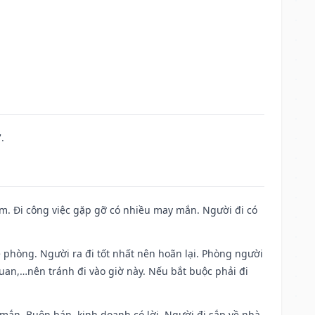
.
Nam. Đi công việc gặp gỡ có nhiều may mắn. Người đi có
ề phòng. Người ra đi tốt nhất nên hoãn lại. Phòng người
uan,…nên tránh đi vào giờ này. Nếu bắt buộc phải đi
 mắn. Buôn bán, kinh doanh có lời. Người đi sắp về nhà.