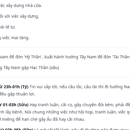
iệc xây dựng nhà cửa.
ối với việc xây dựng.
ái tế tự.
 việc mai táng.
am để đón 'Hỷ Thần'. Xuất hành hướng Tây Nam để đón 'Tài Thần'
g Tây Nam gặp Hạc Thần (xấu)
ừ 23h-01h (Tý)
Tin vui sắp tới, nếu cầu lộc, cầu tài thì đi hướng 
đều gặp thuận lợi.
ừ 01-03h (Sửu)
Hay tranh luận, cãi cọ, gây chuyện đói kém, phải đ
nh lây bệnh. Nói chung những việc như hội họp, tranh luận, việc q
iữ miệng để hạn ché gây ẩu đả hay cãi nhau.
từ 03h-05h (Dần)
Là giờ rất tốt lành, nếu đi thường gặp được may