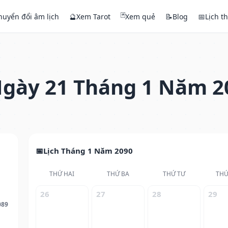
🃏
huyển đổi âm lịch
🔮
Xem Tarot
Xem quẻ
📝
Blog
📅
Lịch t
gày 21 Tháng 1 Năm 2
Lịch Tháng 1 Năm 2090
THỨ HAI
THỨ BA
THỨ TƯ
THỨ
26
27
28
29
089