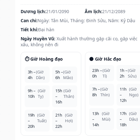
Dương lịch:
21/01/2090
Âm lịch:
21/12/2089
Can chi:
Ngày: Tân Mùi, Tháng: Đinh Sửu, Năm: Kỷ Dậu
Tiết khí:
Đại hàn
Ngày Huyền Vũ:
Xuất hành thường gặp cãi cọ, gặp việc
xấu, không nên đi
⏱️ Giờ Hoàng đạo
🌑 Giờ Hắc đạo
23h –
(Giờ
1h –
(Giờ
3h –
(Giờ
5h –
(Giờ
0h
Tí)
2h
Sửu)
4h
Dần)
6h
Mão)
7h –
(Giờ
11h
(Giờ
9h –
(Giờ
15h
(Giờ
8h
Thìn)
–
Ngọ)
10h
Tỵ)
–
Thân)
12h
16h
13h
(Giờ
17h
(Giờ
19h
(Giờ
21h
(Giờ
–
Mùi)
–
Dậu)
–
Tuất)
–
Hợi)
14h
18h
20h
22h