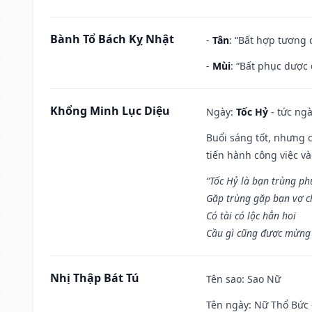
Bành Tổ Bách Kỵ Nhật
-
Tân
: “Bất hợp tương
-
Mùi
: “Bất phục dược
Khổng Minh Lục Diệu
Ngày:
Tốc Hỷ
- tức ngà
Buổi sáng tốt, nhưng 
tiến hành công việc v
“Tốc Hỷ là bạn trùng p
Gặp trùng gặp bạn vợ c
Có tài có lộc hẳn hoi
Cầu gì cũng được mừng 
Nhị Thập Bát Tú
Tên sao
: Sao Nữ
Tên ngày
: Nữ Thổ Bức 