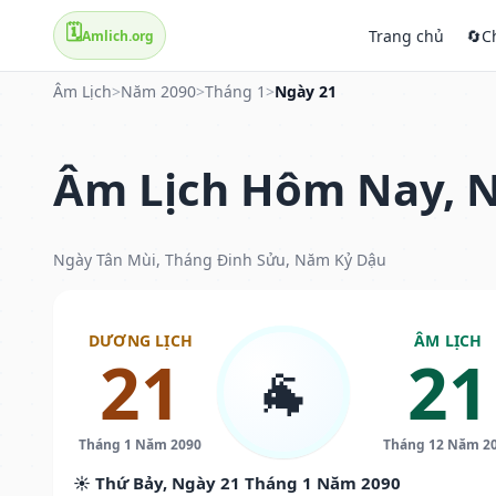
🗓️
Trang chủ
🔄
C
Amlich.org
Âm Lịch
>
Năm 2090
>
Tháng 1
>
Ngày 21
Âm Lịch Hôm Nay, N
Ngày Tân Mùi, Tháng Đinh Sửu, Năm Kỷ Dậu
DƯƠNG LỊCH
ÂM LỊCH
21
21
🐐
Tháng 1 Năm 2090
Tháng 12 Năm 2
☀️ Thứ Bảy, Ngày 21 Tháng 1 Năm 2090