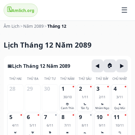
🗓️
Amlich.org
Âm Lịch
>
Năm 2089
>
Tháng 12
Lịch Tháng 12 Năm 2089
Lịch Tháng 12 Năm 2089
THỨ HAI
THỨ BA
THỨ TƯ
THỨ NĂM
THỨ SÁU
THỨ BẢY
CHỦ NHẬT
28
29
30
1
2
3
4
30/10
1/11
2/11
3/11
🐉
🐍
🐎
🐐
Canh Thìn
Tân Tỵ
Nhâm Ngọ
Quý Mùi
5
6
7
8
9
10
11
4/11
5/11
6/11
7/11
8/11
9/11
10/11
🐒
🐓
🐕
🐖
🐀
🐂
🐅