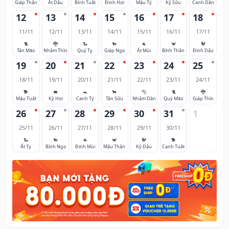
Giáp Thân
Ất Dậu
Bính Tuất
Đinh Hợi
Mậu Tý
Kỷ Sửu
Canh Dần
12
13
14
15
16
17
18
11/11
12/11
13/11
14/11
15/11
16/11
17/11
🐈
🐉
🐍
🐎
🐐
🐒
🐓
Tân Mão
Nhâm Thìn
Quý Tỵ
Giáp Ngọ
Ất Mùi
Bính Thân
Đinh Dậu
19
20
21
22
23
24
25
18/11
19/11
20/11
21/11
22/11
23/11
24/11
🐕
🐖
🐀
🐂
🐅
🐈
🐉
Mậu Tuất
Kỷ Hợi
Canh Tý
Tân Sửu
Nhâm Dần
Quý Mão
Giáp Thìn
26
27
28
29
30
31
1
25/11
26/11
27/11
28/11
29/11
30/11
🐍
🐎
🐐
🐒
🐓
🐕
Ất Tỵ
Bính Ngọ
Đinh Mùi
Mậu Thân
Kỷ Dậu
Canh Tuất