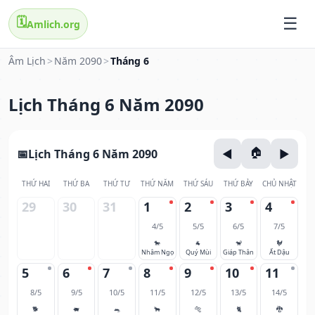
🗓️
Amlich.org
Âm Lịch
>
Năm 2090
>
Tháng 6
Lịch Tháng 6 Năm 2090
Lịch Tháng 6 Năm 2090
THỨ HAI
THỨ BA
THỨ TƯ
THỨ NĂM
THỨ SÁU
THỨ BẢY
CHỦ NHẬT
29
30
31
1
2
3
4
4/5
5/5
6/5
7/5
🐎
🐐
🐒
🐓
Nhâm Ngọ
Quý Mùi
Giáp Thân
Ất Dậu
5
6
7
8
9
10
11
8/5
9/5
10/5
11/5
12/5
13/5
14/5
🐕
🐖
🐀
🐂
🐅
🐈
🐉