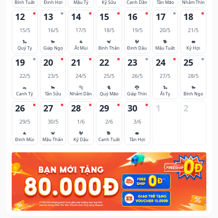
Bính Tuất
Đinh Hợi
Mậu Tý
Kỷ Sửu
Canh Dần
Tân Mão
Nhâm Thìn
12
13
14
15
16
17
18
15/5
16/5
17/5
18/5
19/5
20/5
21/5
🐍
🐎
🐐
🐒
🐓
🐕
🐖
Quý Tỵ
Giáp Ngọ
Ất Mùi
Bính Thân
Đinh Dậu
Mậu Tuất
Kỷ Hợi
19
20
21
22
23
24
25
22/5
23/5
24/5
25/5
26/5
27/5
28/5
🐀
🐂
🐅
🐈
🐉
🐍
🐎
Canh Tý
Tân Sửu
Nhâm Dần
Quý Mão
Giáp Thìn
Ất Tỵ
Bính Ngọ
26
27
28
29
30
1
2
29/5
30/5
1/6
2/6
3/6
🐐
🐒
🐓
🐕
🐖
Đinh Mùi
Mậu Thân
Kỷ Dậu
Canh Tuất
Tân Hợi