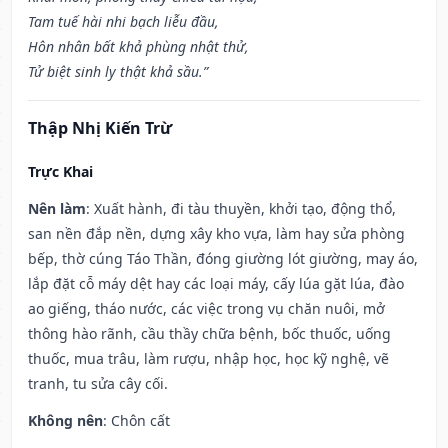
Tam tuế hài nhi bạch liễu đầu,
Hôn nhân bất khả phùng nhật thử,
Tử biệt sinh ly thật khả sầu.”
Thập Nhị Kiến Trừ
Trực Khai
Nên làm
: Xuất hành, đi tàu thuyền, khởi tạo, động thổ,
san nền đắp nền, dựng xây kho vựa, làm hay sửa phòng
bếp, thờ cúng Táo Thần, đóng giường lót giường, may áo,
lắp đặt cỗ máy dệt hay các loại máy, cấy lúa gặt lúa, đào
ao giếng, tháo nước, các việc trong vụ chăn nuôi, mở
thông hào rãnh, cầu thầy chữa bệnh, bốc thuốc, uống
thuốc, mua trâu, làm rượu, nhập học, học kỹ nghệ, vẽ
tranh, tu sửa cây cối.
Không nên
: Chôn cất