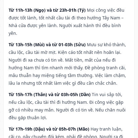
Từ 11h-13h (Ngọ) và từ 23h-01h (Tý)
Mọi công việc đều
được tốt lành, tốt nhất cầu tài đi theo hướng Tây Nam –
Nhà cửa được yên lành. Người xuất hành thì đều bình
yên.
Từ 13h-15h (Mùi) và từ 01-03h (Sửu)
Mưu sự khó thành,
cầu lộc, cầu tài mờ mịt. Kiện cáo tốt nhất nên hoãn lại.
Người đi xa chưa có tin về. Mất tiền, mất của nếu đi
hướng Nam thì tìm nhanh mới thấy. Đề phòng tranh cãi,
mâu thuẫn hay miệng tiếng tầm thường. Việc làm chậm,
lâu la nhưng tốt nhất làm việc gì đều cần chắc chắn.
Từ 15h-17h (Thân) và từ 03h-05h (Dần)
Tin vui sắp tới,
nếu cầu lộc, cầu tài thì đi hướng Nam. Đi công việc gặp
gỡ có nhiều may mắn. Người đi có tin về. Nếu chăn nuôi
đều gặp thuận lợi.
Từ 17h-19h (Dậu) và từ 05h-07h (Mão)
Hay tranh luận,
cãi cọ, gây chuyện đói kém, phải đề phòng. Người ra đi