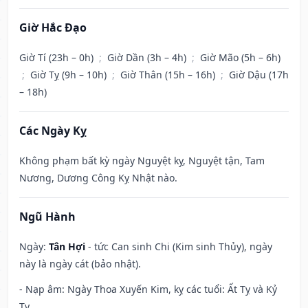
Giờ Hắc Đạo
Giờ Tí (23h – 0h)
;
Giờ Dần (3h – 4h)
;
Giờ Mão (5h – 6h)
;
Giờ Tỵ (9h – 10h)
;
Giờ Thân (15h – 16h)
;
Giờ Dậu (17h
– 18h)
Các Ngày Kỵ
Không phạm bất kỳ ngày Nguyệt kỵ, Nguyệt tận, Tam
Nương, Dương Công Kỵ Nhật nào.
Ngũ Hành
Ngày:
Tân Hợi
- tức Can sinh Chi (Kim sinh Thủy), ngày
này là ngày cát (bảo nhật).
- Nạp âm: Ngày Thoa Xuyến Kim, kỵ các tuổi: Ất Tỵ và Kỷ
Tỵ.