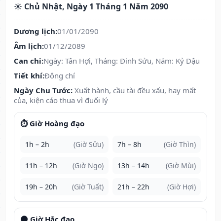
☀️ Chủ Nhật, Ngày 1 Tháng 1 Năm 2090
Dương lịch:
01/01/2090
Âm lịch:
01/12/2089
Can chi:
Ngày: Tân Hợi, Tháng: Đinh Sửu, Năm: Kỷ Dậu
Tiết khí:
Đông chí
Ngày Chu Tước:
Xuất hành, cầu tài đều xấu, hay mất
của, kiện cáo thua vì đuối lý
⏱️ Giờ Hoàng đạo
1h – 2h
(Giờ Sửu)
7h – 8h
(Giờ Thìn)
11h – 12h
(Giờ Ngọ)
13h – 14h
(Giờ Mùi)
19h – 20h
(Giờ Tuất)
21h – 22h
(Giờ Hợi)
🌑 Giờ Hắc đạo