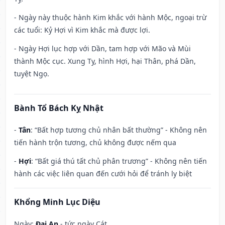
- Ngày này thuộc hành Kim khắc với hành Mộc, ngoại trừ
các tuổi: Kỷ Hợi vì Kim khắc mà được lợi.
- Ngày Hợi lục hợp với Dần, tam hợp với Mão và Mùi
thành Mộc cục. Xung Tỵ, hình Hợi, hại Thân, phá Dần,
tuyệt Ngọ.
Bành Tổ Bách Kỵ Nhật
-
Tân
: “Bất hợp tương chủ nhân bất thường” - Không nên
tiến hành trộn tương, chủ không được nếm qua
-
Hợi
: “Bất giá thú tất chủ phân trương” - Không nên tiến
hành các việc liên quan đến cưới hỏi để tránh ly biệt
Khổng Minh Lục Diệu
Ngày:
Đại An
- tức ngày Cát.