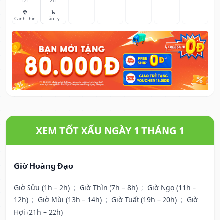
1/1
2/1
🐉
🐍
Canh Thìn
Tân Tỵ
XEM TỐT XẤU NGÀY 1 THÁNG 1
Giờ Hoàng Đạo
Giờ Sửu (1h – 2h)
;
Giờ Thìn (7h – 8h)
;
Giờ Ngọ (11h –
12h)
;
Giờ Mùi (13h – 14h)
;
Giờ Tuất (19h – 20h)
;
Giờ
Hợi (21h – 22h)