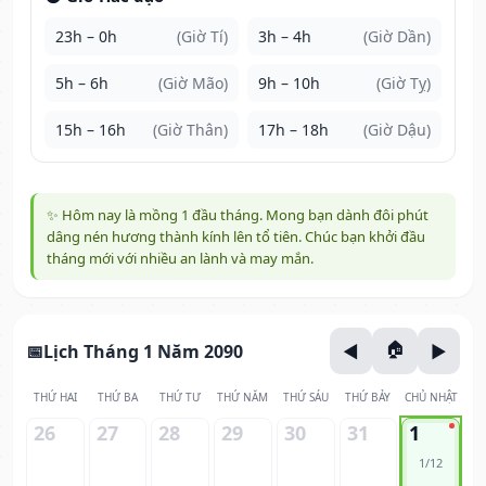
23h – 0h
(Giờ Tí)
3h – 4h
(Giờ Dần)
5h – 6h
(Giờ Mão)
9h – 10h
(Giờ Tỵ)
15h – 16h
(Giờ Thân)
17h – 18h
(Giờ Dậu)
✨ Hôm nay là mồng 1 đầu tháng. Mong bạn dành đôi phút
dâng nén hương thành kính lên tổ tiên. Chúc bạn khởi đầu
tháng mới với nhiều an lành và may mắn.
Lịch Tháng 1 Năm 2090
THỨ HAI
THỨ BA
THỨ TƯ
THỨ NĂM
THỨ SÁU
THỨ BẢY
CHỦ NHẬT
26
27
28
29
30
31
1
1/12