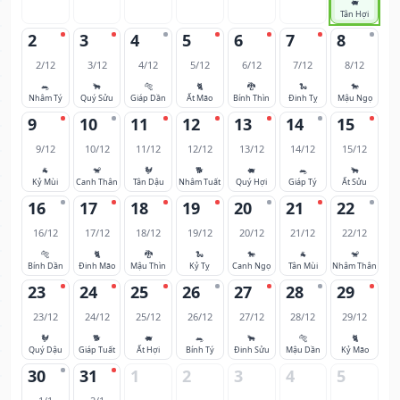
🐖
Tân Hợi
2
3
4
5
6
7
8
2/12
3/12
4/12
5/12
6/12
7/12
8/12
🐀
🐂
🐅
🐈
🐉
🐍
🐎
Nhâm Tý
Quý Sửu
Giáp Dần
Ất Mão
Bính Thìn
Đinh Tỵ
Mậu Ngọ
9
10
11
12
13
14
15
9/12
10/12
11/12
12/12
13/12
14/12
15/12
🐐
🐒
🐓
🐕
🐖
🐀
🐂
Kỷ Mùi
Canh Thân
Tân Dậu
Nhâm Tuất
Quý Hợi
Giáp Tý
Ất Sửu
16
17
18
19
20
21
22
16/12
17/12
18/12
19/12
20/12
21/12
22/12
🐅
🐈
🐉
🐍
🐎
🐐
🐒
Bính Dần
Đinh Mão
Mậu Thìn
Kỷ Tỵ
Canh Ngọ
Tân Mùi
Nhâm Thân
23
24
25
26
27
28
29
23/12
24/12
25/12
26/12
27/12
28/12
29/12
🐓
🐕
🐖
🐀
🐂
🐅
🐈
Quý Dậu
Giáp Tuất
Ất Hợi
Bính Tý
Đinh Sửu
Mậu Dần
Kỷ Mão
30
31
1
2
3
4
5