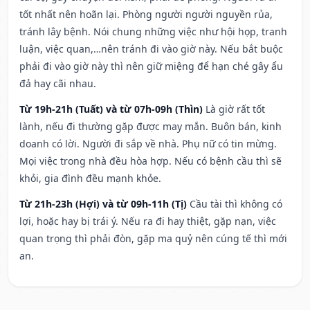
tốt nhất nên hoãn lại. Phòng người người nguyền rủa,
tránh lây bệnh. Nói chung những việc như hội họp, tranh
luận, việc quan,…nên tránh đi vào giờ này. Nếu bắt buộc
phải đi vào giờ này thì nên giữ miệng để hạn ché gây ẩu
đả hay cãi nhau.
Từ 19h-21h (Tuất) và từ 07h-09h (Thìn)
Là giờ rất tốt
lành, nếu đi thường gặp được may mắn. Buôn bán, kinh
doanh có lời. Người đi sắp về nhà. Phụ nữ có tin mừng.
Mọi việc trong nhà đều hòa hợp. Nếu có bệnh cầu thì sẽ
khỏi, gia đình đều mạnh khỏe.
Từ 21h-23h (Hợi) và từ 09h-11h (Tị)
Cầu tài thì không có
lợi, hoặc hay bị trái ý. Nếu ra đi hay thiệt, gặp nạn, việc
quan trọng thì phải đòn, gặp ma quỷ nên cúng tế thì mới
an.