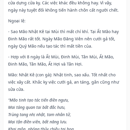
cửa dựng cửa kỵ. Các việc khác đều không hay. Vì vậy,
ngày này tuyệt đối không tiến hành chôn cất người chết.
Ngoại lệ
:
- Sao Mão Nhật Kê tại Mùi thì mất chí khí. Tại Ất Mão hay
Đinh Mão rất tốt. Ngày Mão Đăng Viên nên cưới gả tốt,
ngày Quý Mão nếu tạo tác thì mất tiền của.
- Hợp với 8 ngày là Ất Mùi, Đinh Mùi, Tân Mùi, Ất Mão,
Đinh Mão, Tân Mão, Ất Hợi và Tân Hợi.
Mão: Nhật Kê (con gà): Nhật tinh, sao xấu. Tốt nhất cho
việc xây cất. Khắc kỵ việc cưới gả, an táng, gắn cũng như
sửa cửa.
“Mão tinh tạo tác tiến điền ngưu,
Mai táng quan tai bất đắc hưu,
Trùng tang nhị nhật, tam nhân tử,
Mại tận điền viên, bất năng lưu.
Khai môn, phóng thủy chiêu tai họa,