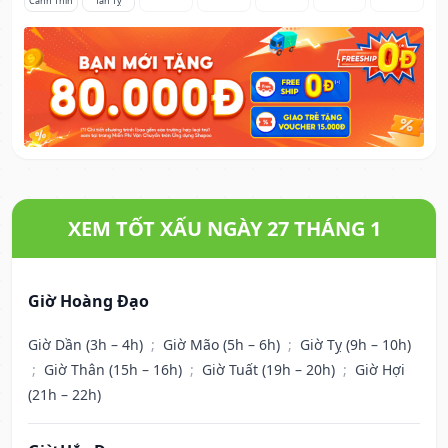
Canh Thìn
Tân Tỵ
XEM TỐT XẤU NGÀY 27 THÁNG 1
Giờ Hoàng Đạo
Giờ Dần (3h – 4h)
;
Giờ Mão (5h – 6h)
;
Giờ Tỵ (9h – 10h)
;
Giờ Thân (15h – 16h)
;
Giờ Tuất (19h – 20h)
;
Giờ Hợi
(21h – 22h)