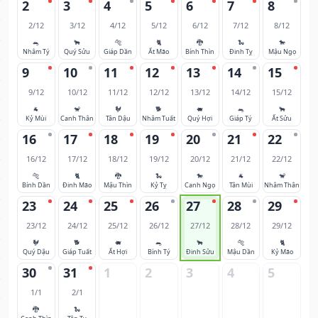
2
3
4
5
6
7
8
2/12
3/12
4/12
5/12
6/12
7/12
8/12
🐀
🐂
🐅
🐈
🐉
🐍
🐎
Nhâm Tý
Quý Sửu
Giáp Dần
Ất Mão
Bính Thìn
Đinh Tỵ
Mậu Ngọ
9
10
11
12
13
14
15
9/12
10/12
11/12
12/12
13/12
14/12
15/12
🐐
🐒
🐓
🐕
🐖
🐀
🐂
Kỷ Mùi
Canh Thân
Tân Dậu
Nhâm Tuất
Quý Hợi
Giáp Tý
Ất Sửu
16
17
18
19
20
21
22
16/12
17/12
18/12
19/12
20/12
21/12
22/12
🐅
🐈
🐉
🐍
🐎
🐐
🐒
Bính Dần
Đinh Mão
Mậu Thìn
Kỷ Tỵ
Canh Ngọ
Tân Mùi
Nhâm Thân
23
24
25
26
27
28
29
23/12
24/12
25/12
26/12
27/12
28/12
29/12
🐓
🐕
🐖
🐀
🐂
🐅
🐈
Quý Dậu
Giáp Tuất
Ất Hợi
Bính Tý
Đinh Sửu
Mậu Dần
Kỷ Mão
30
31
1
2
3
4
5
1/1
2/1
🐉
🐍