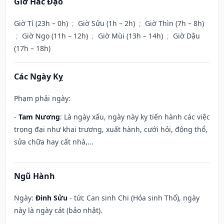
Giờ Hắc Đạo
Giờ Tí (23h – 0h)
;
Giờ Sửu (1h – 2h)
;
Giờ Thìn (7h – 8h)
;
Giờ Ngọ (11h – 12h)
;
Giờ Mùi (13h – 14h)
;
Giờ Dậu
(17h – 18h)
Các Ngày Kỵ
Phạm phải ngày:
-
Tam Nương
: Là ngày xấu, ngày này kỵ tiến hành các việc
trọng đại như khai trương, xuất hành, cưới hỏi, động thổ,
sửa chữa hay cất nhà,...
Ngũ Hành
Ngày:
Đinh Sửu
- tức Can sinh Chi (Hỏa sinh Thổ), ngày
này là ngày cát (bảo nhật).