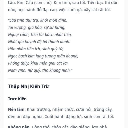
Lâu: Kim Cẩu (con chó): Kim tinh, sao tốt. Tiền bạc thì dồi
dào, học hành đỗ đạt cao, việc cưới gả, xây cất rất tốt.
“Lâu tinh thụ trụ, khởi môn đình,
Tài vượng, gia hòa, sự sự hưng,
Ngoại cảnh, tiền tài bách nhật tiến,
Nhất gia huynh đệ bá thanh danh.
Hôn nhân tiến ích, sinh quý tử,
Ngọc bạch kim lang tương mãn doanh,
Phóng thủy, khai môn giai cát lợi,
Nam vinh, nữ quý, thọ khang ninh.”
Thập Nhị Kiến Trừ
Trực Kiến
Nên làm
: Khai trương, nhậm chức, cưới hỏi, trồng cây,
đền ơn đáp nghĩa. Xuất hành đặng lợi, sinh con rất tốt.
Không nên
: Động thổ, chôn cất, đào giếng, lợp nhà.