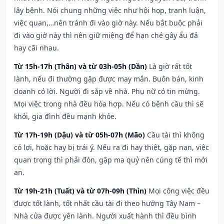
lây bệnh. Nói chung những việc như hội họp, tranh luận,
việc quan,…nên tránh đi vào giờ này. Nếu bắt buộc phải
đi vào giờ này thì nên giữ miệng để hạn ché gây ẩu đả
hay cãi nhau.
Từ 15h-17h (Thân) và từ 03h-05h (Dần)
Là giờ rất tốt
lành, nếu đi thường gặp được may mắn. Buôn bán, kinh
doanh có lời. Người đi sắp về nhà. Phụ nữ có tin mừng.
Mọi việc trong nhà đều hòa hợp. Nếu có bệnh cầu thì sẽ
khỏi, gia đình đều mạnh khỏe.
Từ 17h-19h (Dậu) và từ 05h-07h (Mão)
Cầu tài thì không
có lợi, hoặc hay bị trái ý. Nếu ra đi hay thiệt, gặp nạn, việc
quan trọng thì phải đòn, gặp ma quỷ nên cúng tế thì mới
an.
Từ 19h-21h (Tuất) và từ 07h-09h (Thìn)
Mọi công việc đều
được tốt lành, tốt nhất cầu tài đi theo hướng Tây Nam –
Nhà cửa được yên lành. Người xuất hành thì đều bình