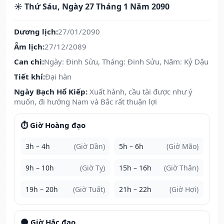
☀️ Thứ Sáu, Ngày 27 Tháng 1 Năm 2090
Dương lịch:
27/01/2090
Âm lịch:
27/12/2089
Can chi:
Ngày: Đinh Sửu, Tháng: Đinh Sửu, Năm: Kỷ Dậu
Tiết khí:
Đại hàn
Ngày Bạch Hổ Kiếp:
Xuất hành, cầu tài được như ý
muốn, đi hướng Nam và Bắc rất thuận lợi
⏱️ Giờ Hoàng đạo
3h – 4h
(Giờ Dần)
5h – 6h
(Giờ Mão)
9h – 10h
(Giờ Tỵ)
15h – 16h
(Giờ Thân)
19h – 20h
(Giờ Tuất)
21h – 22h
(Giờ Hợi)
🌑 Giờ Hắc đạo