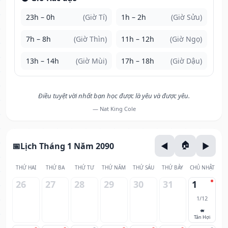
23h – 0h
(Giờ Tí)
1h – 2h
(Giờ Sửu)
7h – 8h
(Giờ Thìn)
11h – 12h
(Giờ Ngọ)
13h – 14h
(Giờ Mùi)
17h – 18h
(Giờ Dậu)
Điều tuyệt vời nhất bạn học được là yêu và được yêu.
— Nat King Cole
Lịch Tháng 1 Năm 2090
THỨ HAI
THỨ BA
THỨ TƯ
THỨ NĂM
THỨ SÁU
THỨ BẢY
CHỦ NHẬT
26
27
28
29
30
31
1
1/12
🐖
Tân Hợi