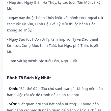
- Nạp âm: Ngày Giản Hạ Thủy, kỵ các tuổi: Tân Mùi và Kỷ
Mùi.
- Ngày này thuộc hành Thủy khắc với hành Hỏa, ngoại trừ
các tuổi: Kỷ Sửu, Đinh Dậu và Kỷ Mùi thuộc hành Hỏa
không sợ Thủy.
- Ngày Sửu lục hợp với Tý, tam hợp với Tỵ và Dậu thành
Kim cục. Xung Mùi, hình Tuất, hại Ngọ, phá Thìn, tuyệt
Mùi.
- Tam Sát kỵ mệnh các tuổi Dần, Ngọ, Tuất.
Bành Tổ Bách Kỵ Nhật
-
Đinh
: “Bất thế đầu đầu chủ sanh sang” - Không nên tiến
hành việc cắt tóc để tránh đầu sinh ra nhọt
-
Sửu
: “Bất quan đới chủ bất hoàn hương” - Không nên
tiến hành các việc đi nhận quan để tránh việc gia chủ sẽ