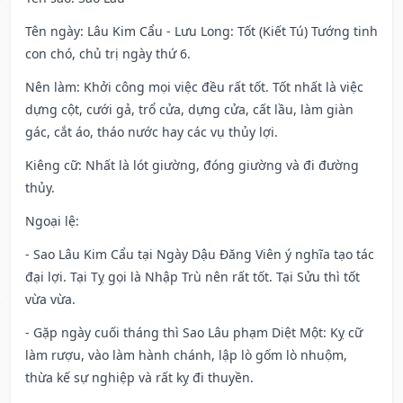
Tên ngày
: Lâu Kim Cẩu - Lưu Long: Tốt (Kiết Tú) Tướng tinh
con chó, chủ trị ngày thứ 6.
Nên làm
: Khởi công mọi việc đều rất tốt. Tốt nhất là việc
dựng cột, cưới gả, trổ cửa, dựng cửa, cất lầu, làm giàn
gác, cắt áo, tháo nước hay các vụ thủy lợi.
Kiêng cữ
: Nhất là lót giường, đóng giường và đi đường
thủy.
Ngoại lệ
:
- Sao Lâu Kim Cẩu tại Ngày Dậu Đăng Viên ý nghĩa tạo tác
đại lợi. Tại Tỵ gọi là Nhập Trù nên rất tốt. Tại Sửu thì tốt
vừa vừa.
- Gặp ngày cuối tháng thì Sao Lâu phạm Diệt Một: Kỵ cữ
làm rượu, vào làm hành chánh, lập lò gốm lò nhuộm,
thừa kế sự nghiệp và rất kỵ đi thuyền.