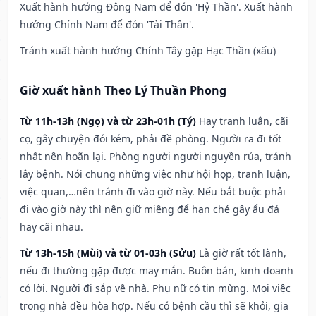
Xuất hành hướng Đông Nam để đón 'Hỷ Thần'. Xuất hành
hướng Chính Nam để đón 'Tài Thần'.
Tránh xuất hành hướng Chính Tây gặp Hạc Thần (xấu)
Giờ xuất hành Theo Lý Thuần Phong
Từ 11h-13h (Ngọ) và từ 23h-01h (Tý)
Hay tranh luận, cãi
cọ, gây chuyện đói kém, phải đề phòng. Người ra đi tốt
nhất nên hoãn lại. Phòng người người nguyền rủa, tránh
lây bệnh. Nói chung những việc như hội họp, tranh luận,
việc quan,…nên tránh đi vào giờ này. Nếu bắt buộc phải
đi vào giờ này thì nên giữ miệng để hạn ché gây ẩu đả
hay cãi nhau.
Từ 13h-15h (Mùi) và từ 01-03h (Sửu)
Là giờ rất tốt lành,
nếu đi thường gặp được may mắn. Buôn bán, kinh doanh
có lời. Người đi sắp về nhà. Phụ nữ có tin mừng. Mọi việc
trong nhà đều hòa hợp. Nếu có bệnh cầu thì sẽ khỏi, gia