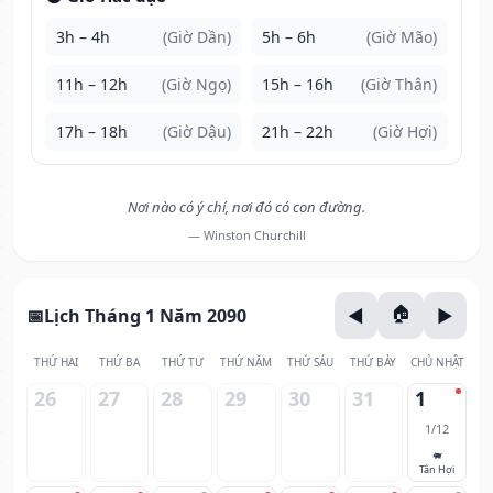
3h – 4h
(Giờ Dần)
5h – 6h
(Giờ Mão)
11h – 12h
(Giờ Ngọ)
15h – 16h
(Giờ Thân)
17h – 18h
(Giờ Dậu)
21h – 22h
(Giờ Hợi)
Nơi nào có ý chí, nơi đó có con đường.
— Winston Churchill
Lịch Tháng 1 Năm 2090
THỨ HAI
THỨ BA
THỨ TƯ
THỨ NĂM
THỨ SÁU
THỨ BẢY
CHỦ NHẬT
26
27
28
29
30
31
1
1/12
🐖
Tân Hợi