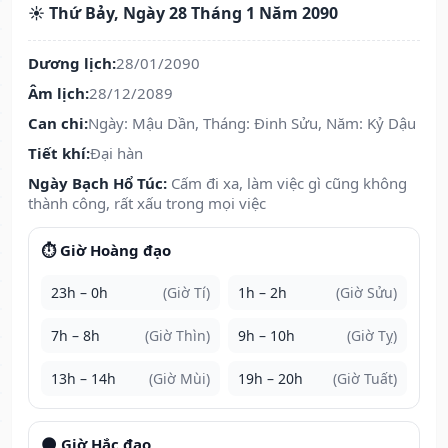
☀️ Thứ Bảy, Ngày 28 Tháng 1 Năm 2090
Dương lịch:
28/01/2090
Âm lịch:
28/12/2089
Can chi:
Ngày: Mậu Dần, Tháng: Đinh Sửu, Năm: Kỷ Dậu
Tiết khí:
Đại hàn
Ngày Bạch Hổ Túc:
Cấm đi xa, làm việc gì cũng không
thành công, rất xấu trong mọi việc
⏱️ Giờ Hoàng đạo
23h – 0h
(Giờ Tí)
1h – 2h
(Giờ Sửu)
7h – 8h
(Giờ Thìn)
9h – 10h
(Giờ Tỵ)
13h – 14h
(Giờ Mùi)
19h – 20h
(Giờ Tuất)
🌑 Giờ Hắc đạo