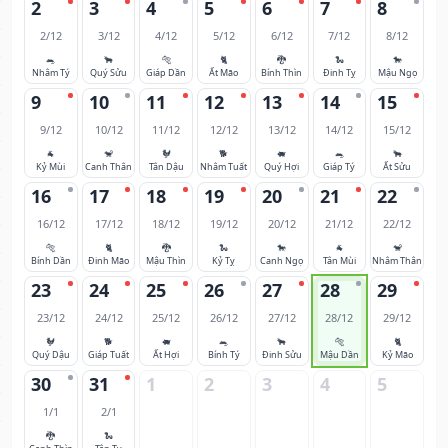
2
3
4
5
6
7
8
2/12
3/12
4/12
5/12
6/12
7/12
8/12
🐀
🐂
🐅
🐈
🐉
🐍
🐎
Nhâm Tý
Quý Sửu
Giáp Dần
Ất Mão
Bính Thìn
Đinh Tỵ
Mậu Ngọ
9
10
11
12
13
14
15
9/12
10/12
11/12
12/12
13/12
14/12
15/12
🐐
🐒
🐓
🐕
🐖
🐀
🐂
Kỷ Mùi
Canh Thân
Tân Dậu
Nhâm Tuất
Quý Hợi
Giáp Tý
Ất Sửu
16
17
18
19
20
21
22
16/12
17/12
18/12
19/12
20/12
21/12
22/12
🐅
🐈
🐉
🐍
🐎
🐐
🐒
Bính Dần
Đinh Mão
Mậu Thìn
Kỷ Tỵ
Canh Ngọ
Tân Mùi
Nhâm Thân
23
24
25
26
27
28
29
23/12
24/12
25/12
26/12
27/12
28/12
29/12
🐓
🐕
🐖
🐀
🐂
🐅
🐈
Quý Dậu
Giáp Tuất
Ất Hợi
Bính Tý
Đinh Sửu
Mậu Dần
Kỷ Mão
30
31
1
2
3
4
5
1/1
2/1
🐉
🐍