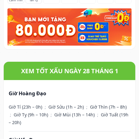
Canh Thìn
Tân Tỵ
XEM TỐT XẤU NGÀY 28 THÁNG 1
Giờ Hoàng Đạo
Giờ Tí (23h – 0h)
;
Giờ Sửu (1h – 2h)
;
Giờ Thìn (7h – 8h)
;
Giờ Tỵ (9h – 10h)
;
Giờ Mùi (13h – 14h)
;
Giờ Tuất (19h
– 20h)