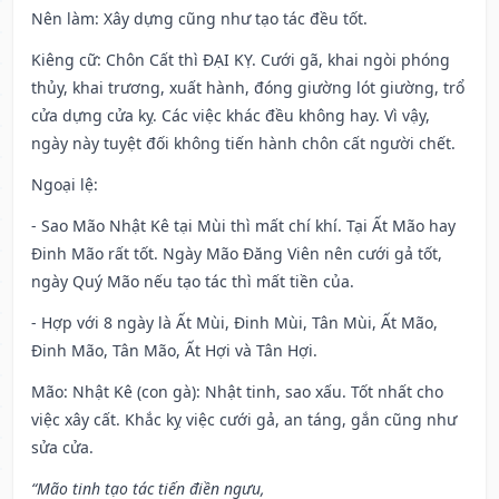
Nên làm
: Xây dựng cũng như tạo tác đều tốt.
Kiêng cữ
: Chôn Cất thì ĐẠI KỴ. Cưới gã, khai ngòi phóng
thủy, khai trương, xuất hành, đóng giường lót giường, trổ
cửa dựng cửa kỵ. Các việc khác đều không hay. Vì vậy,
ngày này tuyệt đối không tiến hành chôn cất người chết.
Ngoại lệ
:
- Sao Mão Nhật Kê tại Mùi thì mất chí khí. Tại Ất Mão hay
Đinh Mão rất tốt. Ngày Mão Đăng Viên nên cưới gả tốt,
ngày Quý Mão nếu tạo tác thì mất tiền của.
- Hợp với 8 ngày là Ất Mùi, Đinh Mùi, Tân Mùi, Ất Mão,
Đinh Mão, Tân Mão, Ất Hợi và Tân Hợi.
Mão: Nhật Kê (con gà): Nhật tinh, sao xấu. Tốt nhất cho
việc xây cất. Khắc kỵ việc cưới gả, an táng, gắn cũng như
sửa cửa.
“Mão tinh tạo tác tiến điền ngưu,