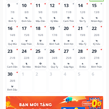
9
10
11
12
13
14
15
7/8
8/8
9/8
10/8
11/8
12/8
13/8
🐀
🐂
🐅
🐈
🐉
🐍
🐎
Bính Tý
Đinh Sửu
Mậu Dần
Kỷ Mão
Canh Thìn
Tân Tỵ
Nhâm Ngọ
16
17
18
19
20
21
22
14/8
15/8
16/8
17/8
18/8
19/8
20/8
🐐
🐒
🐓
🐕
🐖
🐀
🐂
Quý Mùi
Giáp Thân
Ất Dậu
Bính Tuất
Đinh Hợi
Mậu Tý
Kỷ Sửu
23
24
25
26
27
28
29
21/8
22/8
23/8
24/8
25/8
26/8
27/8
🐅
🐈
🐉
🐍
🐎
🐐
🐒
Canh Dần
Tân Mão
Nhâm Thìn
Quý Tỵ
Giáp Ngọ
Ất Mùi
Bính Thân
30
1
2
3
4
5
6
28/8
🐓
Đinh Dậu