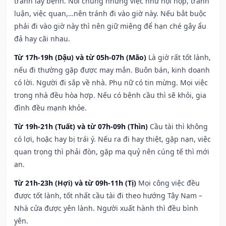
tránh lây bệnh. Nói chung những việc như hội họp, tranh
luận, việc quan,…nên tránh đi vào giờ này. Nếu bắt buộc
phải đi vào giờ này thì nên giữ miệng để hạn ché gây ẩu
đả hay cãi nhau.
Từ 17h-19h (Dậu) và từ 05h-07h (Mão)
Là giờ rất tốt lành,
nếu đi thường gặp được may mắn. Buôn bán, kinh doanh
có lời. Người đi sắp về nhà. Phụ nữ có tin mừng. Mọi việc
trong nhà đều hòa hợp. Nếu có bệnh cầu thì sẽ khỏi, gia
đình đều mạnh khỏe.
Từ 19h-21h (Tuất) và từ 07h-09h (Thìn)
Cầu tài thì không
có lợi, hoặc hay bị trái ý. Nếu ra đi hay thiệt, gặp nạn, việc
quan trọng thì phải đòn, gặp ma quỷ nên cúng tế thì mới
an.
Từ 21h-23h (Hợi) và từ 09h-11h (Tị)
Mọi công việc đều
được tốt lành, tốt nhất cầu tài đi theo hướng Tây Nam –
Nhà cửa được yên lành. Người xuất hành thì đều bình
yên.