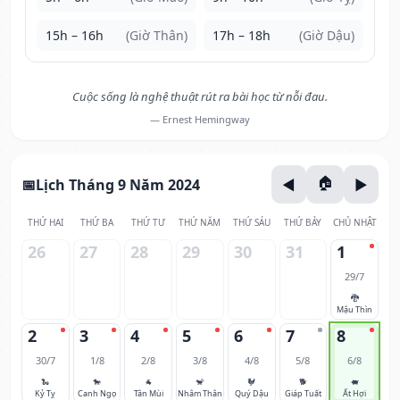
15h – 16h
(Giờ Thân)
17h – 18h
(Giờ Dậu)
Cuộc sống là nghệ thuật rút ra bài học từ nỗi đau.
— Ernest Hemingway
Lịch Tháng 9 Năm 2024
THỨ HAI
THỨ BA
THỨ TƯ
THỨ NĂM
THỨ SÁU
THỨ BẢY
CHỦ NHẬT
26
27
28
29
30
31
1
29/7
🐉
Mậu Thìn
2
3
4
5
6
7
8
30/7
1/8
2/8
3/8
4/8
5/8
6/8
🐍
🐎
🐐
🐒
🐓
🐕
🐖
Kỷ Tỵ
Canh Ngọ
Tân Mùi
Nhâm Thân
Quý Dậu
Giáp Tuất
Ất Hợi