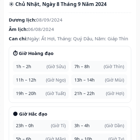
☀️ Chủ Nhật, Ngày 8 Tháng 9 Năm 2024
Dương lịch:
08/09/2024
Âm lịch:
06/08/2024
Can chi:
Ngày: Ất Hợi, Tháng: Quý Dậu, Năm: Giáp Thìn
⏱️ Giờ Hoàng đạo
1h – 2h
(Giờ Sửu)
7h – 8h
(Giờ Thìn)
11h – 12h
(Giờ Ngọ)
13h – 14h
(Giờ Mùi)
19h – 20h
(Giờ Tuất)
21h – 22h
(Giờ Hợi)
🌑 Giờ Hắc đạo
23h – 0h
(Giờ Tí)
3h – 4h
(Giờ Dần)
5h – 6h
(Giờ Mão)
9h – 10h
(Giờ Tỵ)