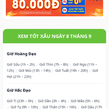
XEM TỐT XẤU NGÀY 8 THÁNG 9
Giờ Hoàng Đạo
Giờ Sửu (1h – 2h)
;
Giờ Thìn (7h – 8h)
;
Giờ Ngọ (11h –
12h)
;
Giờ Mùi (13h – 14h)
;
Giờ Tuất (19h – 20h)
;
Giờ
Hợi (21h – 22h)
Giờ Hắc Đạo
Giờ Tí (23h – 0h)
;
Giờ Dần (3h – 4h)
;
Giờ Mão (5h – 6h)
;
Giờ Tỵ (9h – 10h)
;
Giờ Thân (15h – 16h)
;
Giờ Dậu (17h