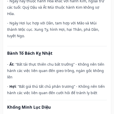
- Ngày này thuộc hành Hỏa khắc với hành Kim, ngoại trừ
các tuổi: Quý Dậu và Ất Mùi thuộc hành Kim không sợ
Hỏa.
- Ngày Hợi lục hợp với Dần, tam hợp với Mão và Mùi
thành Mộc cục. Xung Tỵ, hình Hợi, hại Thân, phá Dần,
tuyệt Ngọ.
Bành Tổ Bách Kỵ Nhật
-
Ất
: “Bất tải thực thiên chu bất trưởng” - Không nên tiến
hành các việc liên quan đến gieo trồng, ngàn gốc không
lên
-
Hợi
: “Bất giá thú tất chủ phân trương” - Không nên tiến
hành các việc liên quan đến cưới hỏi để tránh ly biệt
Khổng Minh Lục Diệu