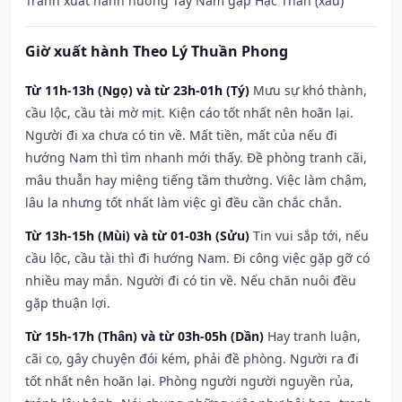
Tránh xuất hành hướng Tây Nam gặp Hạc Thần (xấu)
Giờ xuất hành Theo Lý Thuần Phong
Từ 11h-13h (Ngọ) và từ 23h-01h (Tý)
Mưu sự khó thành,
cầu lộc, cầu tài mờ mịt. Kiện cáo tốt nhất nên hoãn lại.
Người đi xa chưa có tin về. Mất tiền, mất của nếu đi
hướng Nam thì tìm nhanh mới thấy. Đề phòng tranh cãi,
mâu thuẫn hay miệng tiếng tầm thường. Việc làm chậm,
lâu la nhưng tốt nhất làm việc gì đều cần chắc chắn.
Từ 13h-15h (Mùi) và từ 01-03h (Sửu)
Tin vui sắp tới, nếu
cầu lộc, cầu tài thì đi hướng Nam. Đi công việc gặp gỡ có
nhiều may mắn. Người đi có tin về. Nếu chăn nuôi đều
gặp thuận lợi.
Từ 15h-17h (Thân) và từ 03h-05h (Dần)
Hay tranh luận,
cãi cọ, gây chuyện đói kém, phải đề phòng. Người ra đi
tốt nhất nên hoãn lại. Phòng người người nguyền rủa,