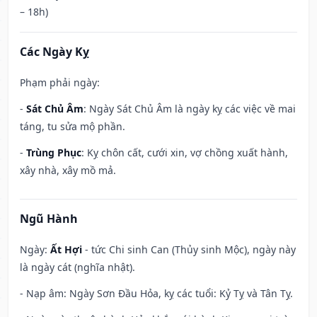
– 18h)
Các Ngày Kỵ
Phạm phải ngày:
-
Sát Chủ Âm
: Ngày Sát Chủ Âm là ngày kỵ các việc về mai
táng, tu sửa mộ phần.
-
Trùng Phục
: Kỵ chôn cất, cưới xin, vợ chồng xuất hành,
xây nhà, xây mồ mả.
Ngũ Hành
Ngày:
Ất Hợi
- tức Chi sinh Can (Thủy sinh Mộc), ngày này
là ngày cát (nghĩa nhật).
- Nạp âm: Ngày Sơn Đầu Hỏa, kỵ các tuổi: Kỷ Tỵ và Tân Tỵ.