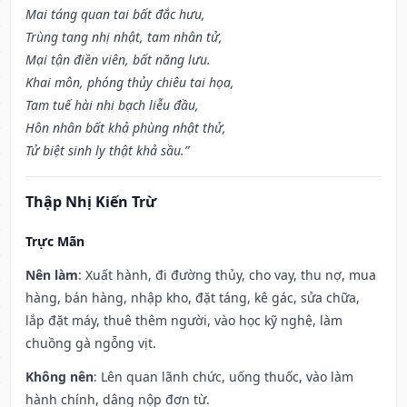
Mai táng quan tai bất đắc hưu,
Trùng tang nhị nhật, tam nhân tử,
Mại tận điền viên, bất năng lưu.
Khai môn, phóng thủy chiêu tai họa,
Tam tuế hài nhi bạch liễu đầu,
Hôn nhân bất khả phùng nhật thử,
Tử biệt sinh ly thật khả sầu.”
Thập Nhị Kiến Trừ
Trực Mãn
Nên làm
: Xuất hành, đi đường thủy, cho vay, thu nợ, mua
hàng, bán hàng, nhập kho, đặt táng, kê gác, sửa chữa,
lắp đặt máy, thuê thêm người, vào học kỹ nghệ, làm
chuồng gà ngỗng vịt.
Không nên
: Lên quan lãnh chức, uống thuốc, vào làm
hành chính, dâng nộp đơn từ.