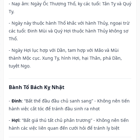
- Nạp âm: Ngày Ốc Thượng Thổ, kỵ các tuổi: Tân Tỵ và Quý
Tỵ.
- Ngày này thuộc hành Thổ khắc với hành Thủy, ngoại trừ
các tuổi: Đinh Mùi và Quý Hợi thuộc hành Thủy không sợ
Thổ.
- Ngày Hợi lục hợp với Dần, tam hợp với Mão và Mùi
thành Mộc cục. Xung Tỵ, hình Hợi, hại Thân, phá Dần,
tuyệt Ngọ.
Bành Tổ Bách Kỵ Nhật
-
Đinh
: “Bất thế đầu đầu chủ sanh sang” - Không nên tiến
hành việc cắt tóc để tránh đầu sinh ra nhọt
-
Hợi
: “Bất giá thú tất chủ phân trương” - Không nên tiến
hành các việc liên quan đến cưới hỏi để tránh ly biệt