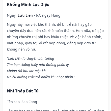
Khổng Minh Lục Diệu
Ngày:
Lưu Liên
- tức ngày Hung.
Ngày này mọi việc khó thành, dễ bị trễ nải hay gặp
chuyện dây dưa nên rất khó hoàn thành. Hơn nữa, dễ gặp
những chuyện thị phi hay khẩu thiệt. Về việc hành chính,
luật pháp, giấy tờ, ký kết hợp đồng, dâng nộp đơn từ
không nên vội vã.
“Lưu Liên là chuyện bất tường
Tìm bạn chẳng thấy nửa đường phân ly
Không thì lưu lạc một khi
Nhiều đường trắc trở nhiều khi nhọc nhằn.”
Nhị Thập Bát Tú
Tên sao
: Sao Cang
Tên ngày
: Cang Kim Long - Ngô Hán: Xấu (Hung Tú) Tướng