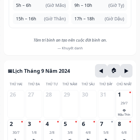
5h – 6h
(Giờ Mão)
9h – 10h
(Giờ Tỵ)
15h – 16h
(Giờ Thân)
17h – 18h
(Giờ Dậu)
Tâm trí bình an tạo nên cuộc đời bình an.
— Khuyết danh
Lịch Tháng 9 Năm 2024
THỨ HAI
THỨ BA
THỨ TƯ
THỨ NĂM
THỨ SÁU
THỨ BẢY
CHỦ NHẬT
26
27
28
29
30
31
1
29/7
🐉
Mậu Thìn
2
3
4
5
6
7
8
30/7
1/8
2/8
3/8
4/8
5/8
6/8
🐍
🐎
🐐
🐒
🐓
🐕
🐖