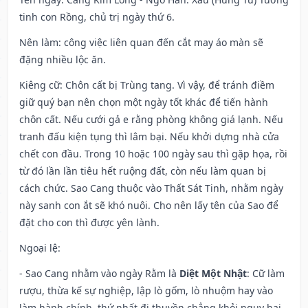
tinh con Rồng, chủ trị ngày thứ 6.
Nên làm
: công việc liên quan đến cắt may áo màn sẽ
đặng nhiều lộc ăn.
Kiêng cữ
: Chôn cất bị Trùng tang. Vì vậy, để tránh điềm
giữ quý bạn nên chọn một ngày tốt khác để tiến hành
chôn cất. Nếu cưới gả e rằng phòng không giá lạnh. Nếu
tranh đấu kiện tụng thì lâm bại. Nếu khởi dựng nhà cửa
chết con đầu. Trong 10 hoặc 100 ngày sau thì gặp họa, rồi
từ đó lần lần tiêu hết ruộng đất, còn nếu làm quan bị
cách chức. Sao Cang thuộc vào Thất Sát Tinh, nhằm ngày
này sanh con ắt sẽ khó nuôi. Cho nên lấy tên của Sao để
đặt cho con thì được yên lành.
Ngoại lệ
:
- Sao Cang nhằm vào ngày Rằm là
Diệt Một Nhật
: Cữ làm
rượu, thừa kế sự nghiệp, lập lò gốm, lò nhuộm hay vào
làm hành chính, thứ nhất đi thuyền chẳng khỏi nguy hại