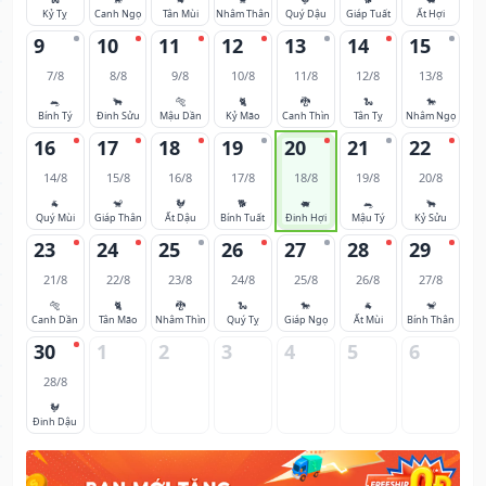
Kỷ Tỵ
Canh Ngọ
Tân Mùi
Nhâm Thân
Quý Dậu
Giáp Tuất
Ất Hợi
9
10
11
12
13
14
15
7/8
8/8
9/8
10/8
11/8
12/8
13/8
🐀
🐂
🐅
🐈
🐉
🐍
🐎
Bính Tý
Đinh Sửu
Mậu Dần
Kỷ Mão
Canh Thìn
Tân Tỵ
Nhâm Ngọ
16
17
18
19
20
21
22
14/8
15/8
16/8
17/8
18/8
19/8
20/8
🐐
🐒
🐓
🐕
🐖
🐀
🐂
Quý Mùi
Giáp Thân
Ất Dậu
Bính Tuất
Đinh Hợi
Mậu Tý
Kỷ Sửu
23
24
25
26
27
28
29
21/8
22/8
23/8
24/8
25/8
26/8
27/8
🐅
🐈
🐉
🐍
🐎
🐐
🐒
Canh Dần
Tân Mão
Nhâm Thìn
Quý Tỵ
Giáp Ngọ
Ất Mùi
Bính Thân
30
1
2
3
4
5
6
28/8
🐓
Đinh Dậu