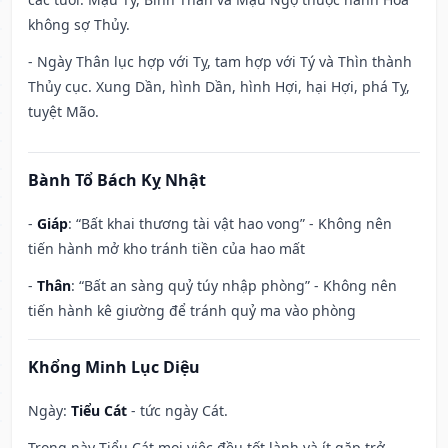
không sợ Thủy.
- Ngày Thân lục hợp với Tỵ, tam hợp với Tý và Thìn thành
Thủy cục. Xung Dần, hình Dần, hình Hợi, hại Hợi, phá Tỵ,
tuyệt Mão.
Bành Tổ Bách Kỵ Nhật
-
Giáp
: “Bất khai thương tài vật hao vong” - Không nên
tiến hành mở kho tránh tiền của hao mất
-
Thân
: “Bất an sàng quỷ túy nhập phòng” - Không nên
tiến hành kê giường để tránh quỷ ma vào phòng
Khổng Minh Lục Diệu
Ngày:
Tiểu Cát
- tức ngày Cát.
Trong này Tiểu Cát mọi việc đều tốt lành và ít gặp trở