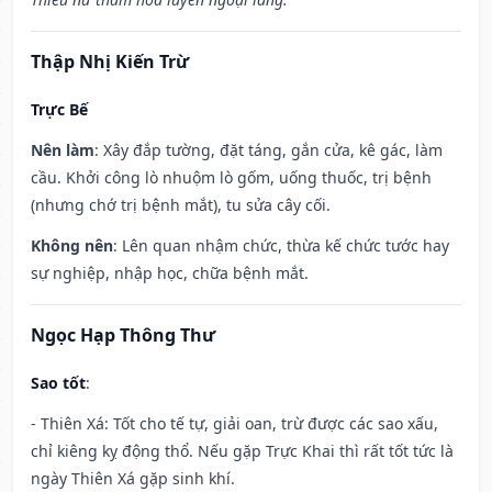
Thập Nhị Kiến Trừ
Trực Bế
Nên làm
: Xây đắp tường, đặt táng, gắn cửa, kê gác, làm
cầu. Khởi công lò nhuộm lò gốm, uống thuốc, trị bệnh
(nhưng chớ trị bệnh mắt), tu sửa cây cối.
Không nên
: Lên quan nhậm chức, thừa kế chức tước hay
sự nghiệp, nhập học, chữa bệnh mắt.
Ngọc Hạp Thông Thư
Sao tốt
:
- Thiên Xá: Tốt cho tế tự, giải oan, trừ được các sao xấu,
chỉ kiêng kỵ động thổ. Nếu gặp Trực Khai thì rất tốt tức là
ngày Thiên Xá gặp sinh khí.