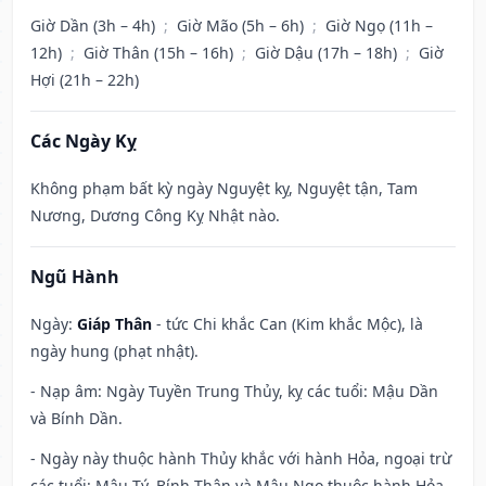
Giờ Dần (3h – 4h)
;
Giờ Mão (5h – 6h)
;
Giờ Ngọ (11h –
12h)
;
Giờ Thân (15h – 16h)
;
Giờ Dậu (17h – 18h)
;
Giờ
Hợi (21h – 22h)
Các Ngày Kỵ
Không phạm bất kỳ ngày Nguyệt kỵ, Nguyệt tận, Tam
Nương, Dương Công Kỵ Nhật nào.
Ngũ Hành
Ngày:
Giáp Thân
- tức Chi khắc Can (Kim khắc Mộc), là
ngày hung (phạt nhật).
- Nạp âm: Ngày Tuyền Trung Thủy, kỵ các tuổi: Mậu Dần
và Bính Dần.
- Ngày này thuộc hành Thủy khắc với hành Hỏa, ngoại trừ
các tuổi: Mậu Tý, Bính Thân và Mậu Ngọ thuộc hành Hỏa