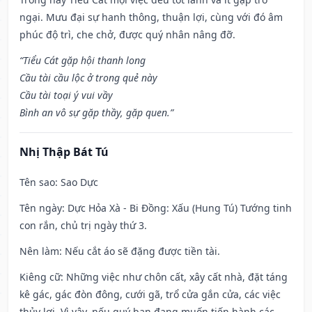
ngại. Mưu đại sự hanh thông, thuận lợi, cùng với đó âm
phúc độ trì, che chở, được quý nhân nâng đỡ.
“Tiểu Cát gặp hội thanh long
Cầu tài cầu lộc ở trong quẻ này
Cầu tài toại ý vui vầy
Bình an vô sự gặp thầy, gặp quen.”
Nhị Thập Bát Tú
Tên sao
: Sao Dực
Tên ngày
: Dực Hỏa Xà - Bi Đồng: Xấu (Hung Tú) Tướng tinh
con rắn, chủ trị ngày thứ 3.
Nên làm
: Nếu cắt áo sẽ đặng được tiền tài.
Kiêng cữ
: Những việc như chôn cất, xây cất nhà, đặt táng
kê gác, gác đòn đông, cưới gã, trổ cửa gắn cửa, các việc
thủy lợi. Vì vậy, nếu quý bạn đang muốn tiến hành các