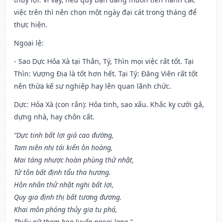
việc trên thì nên chọn một ngày đại cát trong tháng để
thực hiện.
Ngoại lệ
:
- Sao Dực Hỏa Xà tại Thân, Tý, Thìn mọi việc rất tốt. Tại
Thìn: Vượng Địa là tốt hơn hết. Tại Tý: Đăng Viên rất tốt
nên thừa kế sự nghiệp hay lên quan lãnh chức.
Dực: Hỏa Xà (con rắn): Hỏa tinh, sao xấu. Khắc kỵ cưới gả,
dựng nhà, hay chôn cất.
“Dực tinh bất lợi giá cao đường,
Tam niên nhị tái kiến ôn hoàng,
Mai táng nhược hoàn phùng thử nhật,
Tử tôn bất định tẩu tha hương.
Hôn nhân thử nhật nghi bất lợi,
Quy gia định thị bất tương đương.
Khai môn phóng thủy gia tu phá,
Thiếu nữ tham hoa luyến ngoại lang.”