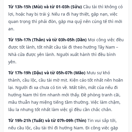
Từ 13h-15h (Mùi) và từ 01-03h (Sửu)
Cầu tài thì không có
lợi, hoặc hay bị trái ý. Nếu ra đi hay thiệt, gặp nạn, việc
quan trọng thì phải đòn, gặp ma quỷ nên cúng tế thì mới
an.
Từ 15h-17h (Thân) và từ 03h-05h (Dần)
Mọi công việc đều
được tốt lành, tốt nhất cầu tài đi theo hướng Tây Nam –
Nhà cửa được yên lành. Người xuất hành thì đều bình
yên.
Từ 17h-19h (Dậu) và từ 05h-07h (Mão)
Mưu sự khó
thành, cầu lộc, cầu tài mờ mịt. Kiện cáo tốt nhất nên hoãn
lại. Người đi xa chưa có tin về. Mất tiền, mất của nếu đi
hướng Nam thì tìm nhanh mới thấy. Đề phòng tranh cãi,
mâu thuẫn hay miệng tiếng tầm thường. Việc làm chậm,
lâu la nhưng tốt nhất làm việc gì đều cần chắc chắn.
Từ 19h-21h (Tuất) và từ 07h-09h (Thìn)
Tin vui sắp tới,
nếu cầu lộc, cầu tài thì đi hướng Nam. Đi công việc gặp