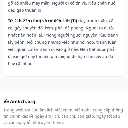
gỡ có nhiều may mắn. Người đi có tin về. Nếu chăn nuôi
đều gặp thuận lợi.
Từ 21h-23h (Hợi) và từ 09h-11h (Tị)
Hay tranh luận, cãi
cọ, gây chuyện đói kém, phải đề phòng. Người ra đi tốt
nhất nên hoãn lại. Phòng người người nguyền rủa, tránh
lây bệnh. Nói chung những việc như hội họp, tranh luận,
việc quan,…nên tránh đi vào giờ này. Nếu bắt buộc phải
đi vào giờ này thì nên giữ miệng để hạn ché gây ẩu đả
hay cãi nhau.
Về Amlich.org
Trang web tra cứu âm lịch Việt Nam miễn phí, cung cấp thông
tin chính xác về ngày âm lịch, can chi, con giáp, ngày tốt xấu
và các ngày lễ tết truyền thống.