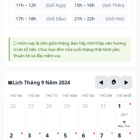
11h – 12h
(Giờ Ngọ)
15h – 16h
(Giờ Thân)
17h – 18h
(Giờ Dậu)
21h – 22h
(Giờ Hợi)
🌕 Hôm nay là rằm giữa tháng. Bạn hãy nhớ thắp nén hương
tri ân tổ tiên. Chúc bạn đón nửa cuối tháng thật bình yên,
thuận lợi và đầy niềm vui.
Lịch Tháng 9 Năm 2024
THỨ HAI
THỨ BA
THỨ TƯ
THỨ NĂM
THỨ SÁU
THỨ BẢY
CHỦ NHẬT
26
27
28
29
30
31
1
29/7
🐉
Mậu Thìn
2
3
4
5
6
7
8