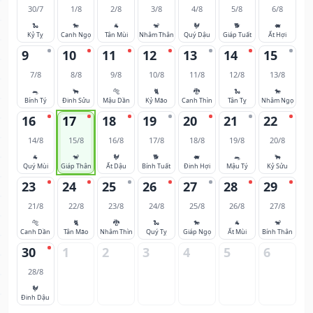
30/7
1/8
2/8
3/8
4/8
5/8
6/8
🐍
🐎
🐐
🐒
🐓
🐕
🐖
Kỷ Tỵ
Canh Ngọ
Tân Mùi
Nhâm Thân
Quý Dậu
Giáp Tuất
Ất Hợi
9
10
11
12
13
14
15
7/8
8/8
9/8
10/8
11/8
12/8
13/8
🐀
🐂
🐅
🐈
🐉
🐍
🐎
Bính Tý
Đinh Sửu
Mậu Dần
Kỷ Mão
Canh Thìn
Tân Tỵ
Nhâm Ngọ
16
17
18
19
20
21
22
14/8
15/8
16/8
17/8
18/8
19/8
20/8
🐐
🐒
🐓
🐕
🐖
🐀
🐂
Quý Mùi
Giáp Thân
Ất Dậu
Bính Tuất
Đinh Hợi
Mậu Tý
Kỷ Sửu
23
24
25
26
27
28
29
21/8
22/8
23/8
24/8
25/8
26/8
27/8
🐅
🐈
🐉
🐍
🐎
🐐
🐒
Canh Dần
Tân Mão
Nhâm Thìn
Quý Tỵ
Giáp Ngọ
Ất Mùi
Bính Thân
30
1
2
3
4
5
6
28/8
🐓
Đinh Dậu