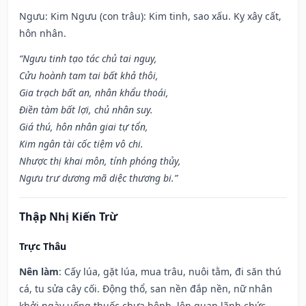
Ngưu: Kim Ngưu (con trâu): Kim tinh, sao xấu. Kỵ xây cất,
hôn nhân.
“Ngưu tinh tạo tác chủ tai nguy,
Cửu hoành tam tai bất khả thôi,
Gia trạch bất an, nhân khẩu thoái,
Điền tàm bất lợi, chủ nhân suy.
Giá thú, hôn nhân giai tự tổn,
Kim ngân tài cốc tiệm vô chi.
Nhược thị khai môn, tính phóng thủy,
Ngưu trư dương mã diệc thương bi.”
Thập Nhị Kiến Trừ
Trực Thâu
Nên làm
: Cấy lúa, gặt lúa, mua trâu, nuôi tằm, đi săn thú
cá, tu sửa cây cối. Động thổ, san nền đắp nền, nữ nhân
khởi ngày uống thuốc chưa bệnh, lên quan lãnh chức,