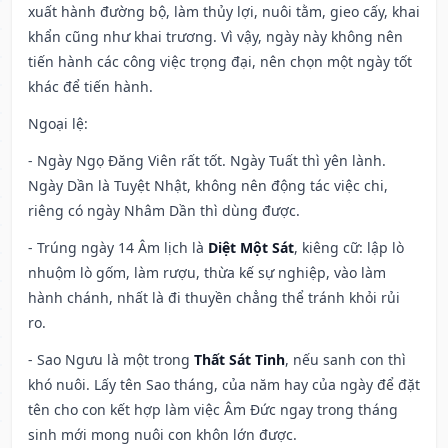
xuất hành đường bộ, làm thủy lợi, nuôi tằm, gieo cấy, khai
khẩn cũng như khai trương. Vì vậy, ngày này không nên
tiến hành các công việc trọng đại, nên chọn một ngày tốt
khác để tiến hành.
Ngoại lệ
:
- Ngày Ngọ Đăng Viên rất tốt. Ngày Tuất thì yên lành.
Ngày Dần là Tuyệt Nhật, không nên động tác việc chi,
riêng có ngày Nhâm Dần thì dùng được.
- Trúng ngày 14 Âm lịch là
Diệt Một Sát
, kiêng cữ: lập lò
nhuộm lò gốm, làm rượu, thừa kế sự nghiệp, vào làm
hành chánh, nhất là đi thuyền chẳng thể tránh khỏi rủi
ro.
- Sao Ngưu là một trong
Thất Sát Tinh
, nếu sanh con thì
khó nuôi. Lấy tên Sao tháng, của năm hay của ngày để đặt
tên cho con kết hợp làm việc Âm Đức ngay trong tháng
sinh mới mong nuôi con khôn lớn được.