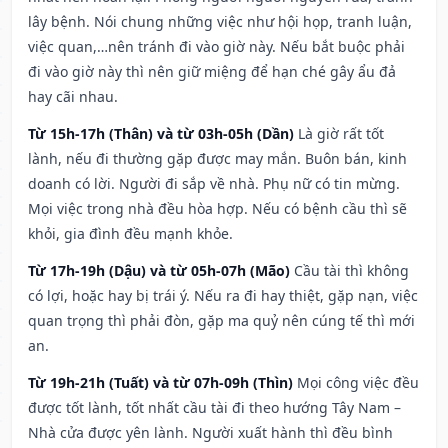
lây bệnh. Nói chung những việc như hội họp, tranh luận,
việc quan,…nên tránh đi vào giờ này. Nếu bắt buộc phải
đi vào giờ này thì nên giữ miệng để hạn ché gây ẩu đả
hay cãi nhau.
Từ 15h-17h (Thân) và từ 03h-05h (Dần)
Là giờ rất tốt
lành, nếu đi thường gặp được may mắn. Buôn bán, kinh
doanh có lời. Người đi sắp về nhà. Phụ nữ có tin mừng.
Mọi việc trong nhà đều hòa hợp. Nếu có bệnh cầu thì sẽ
khỏi, gia đình đều mạnh khỏe.
Từ 17h-19h (Dậu) và từ 05h-07h (Mão)
Cầu tài thì không
có lợi, hoặc hay bị trái ý. Nếu ra đi hay thiệt, gặp nạn, việc
quan trọng thì phải đòn, gặp ma quỷ nên cúng tế thì mới
an.
Từ 19h-21h (Tuất) và từ 07h-09h (Thìn)
Mọi công việc đều
được tốt lành, tốt nhất cầu tài đi theo hướng Tây Nam –
Nhà cửa được yên lành. Người xuất hành thì đều bình