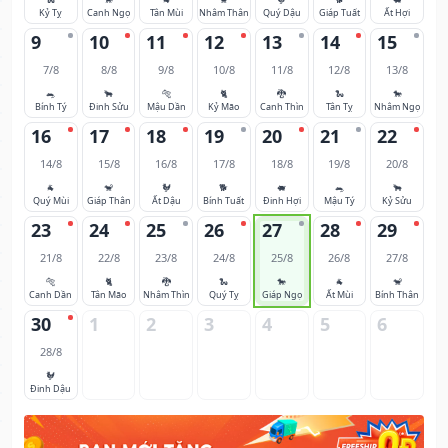
Kỷ Tỵ
Canh Ngọ
Tân Mùi
Nhâm Thân
Quý Dậu
Giáp Tuất
Ất Hợi
9
10
11
12
13
14
15
7/8
8/8
9/8
10/8
11/8
12/8
13/8
🐀
🐂
🐅
🐈
🐉
🐍
🐎
Bính Tý
Đinh Sửu
Mậu Dần
Kỷ Mão
Canh Thìn
Tân Tỵ
Nhâm Ngọ
16
17
18
19
20
21
22
14/8
15/8
16/8
17/8
18/8
19/8
20/8
🐐
🐒
🐓
🐕
🐖
🐀
🐂
Quý Mùi
Giáp Thân
Ất Dậu
Bính Tuất
Đinh Hợi
Mậu Tý
Kỷ Sửu
23
24
25
26
27
28
29
21/8
22/8
23/8
24/8
25/8
26/8
27/8
🐅
🐈
🐉
🐍
🐎
🐐
🐒
Canh Dần
Tân Mão
Nhâm Thìn
Quý Tỵ
Giáp Ngọ
Ất Mùi
Bính Thân
30
1
2
3
4
5
6
28/8
🐓
Đinh Dậu