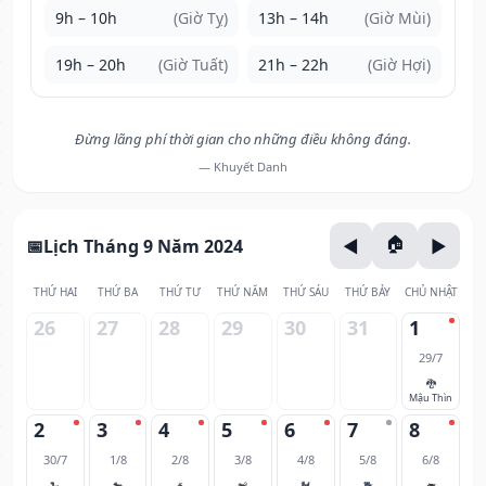
9h – 10h
(Giờ Tỵ)
13h – 14h
(Giờ Mùi)
19h – 20h
(Giờ Tuất)
21h – 22h
(Giờ Hợi)
Đừng lãng phí thời gian cho những điều không đáng.
— Khuyết Danh
Lịch Tháng 9 Năm 2024
THỨ HAI
THỨ BA
THỨ TƯ
THỨ NĂM
THỨ SÁU
THỨ BẢY
CHỦ NHẬT
26
27
28
29
30
31
1
29/7
🐉
Mậu Thìn
2
3
4
5
6
7
8
30/7
1/8
2/8
3/8
4/8
5/8
6/8
🐍
🐎
🐐
🐒
🐓
🐕
🐖