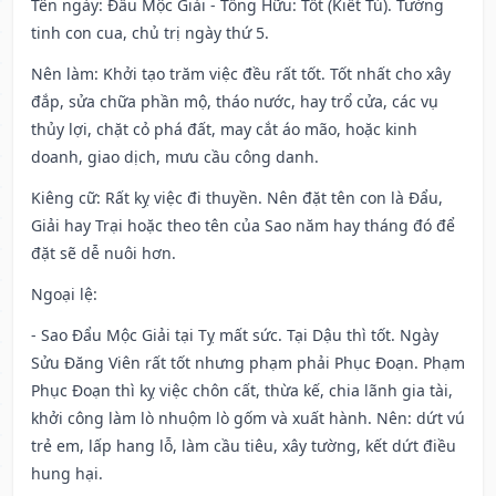
Tên ngày
: Đẩu Mộc Giải - Tống Hữu: Tốt (Kiết Tú). Tướng
tinh con cua, chủ trị ngày thứ 5.
Nên làm
: Khởi tạo trăm việc đều rất tốt. Tốt nhất cho xây
đắp, sửa chữa phần mộ, tháo nước, hay trổ cửa, các vụ
thủy lợi, chặt cỏ phá đất, may cắt áo mão, hoặc kinh
doanh, giao dịch, mưu cầu công danh.
Kiêng cữ
: Rất kỵ việc đi thuyền. Nên đặt tên con là Đẩu,
Giải hay Trại hoặc theo tên của Sao năm hay tháng đó để
đặt sẽ dễ nuôi hơn.
Ngoại lệ
:
- Sao Đẩu Mộc Giải tại Tỵ mất sức. Tại Dậu thì tốt. Ngày
Sửu Đăng Viên rất tốt nhưng phạm phải Phục Đoạn. Phạm
Phục Đoạn thì kỵ việc chôn cất, thừa kế, chia lãnh gia tài,
khởi công làm lò nhuộm lò gốm và xuất hành. Nên: dứt vú
trẻ em, lấp hang lỗ, làm cầu tiêu, xây tường, kết dứt điều
hung hại.