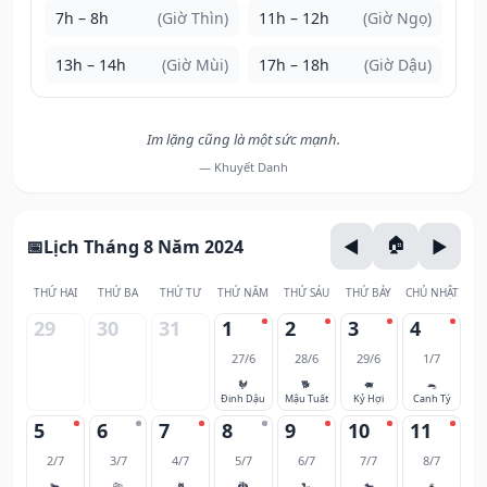
7h – 8h
(Giờ Thìn)
11h – 12h
(Giờ Ngọ)
13h – 14h
(Giờ Mùi)
17h – 18h
(Giờ Dậu)
Im lặng cũng là một sức mạnh.
— Khuyết Danh
Lịch Tháng 8 Năm 2024
THỨ HAI
THỨ BA
THỨ TƯ
THỨ NĂM
THỨ SÁU
THỨ BẢY
CHỦ NHẬT
29
30
31
1
2
3
4
27/6
28/6
29/6
1/7
🐓
🐕
🐖
🐀
Đinh Dậu
Mậu Tuất
Kỷ Hợi
Canh Tý
5
6
7
8
9
10
11
2/7
3/7
4/7
5/7
6/7
7/7
8/7
🐂
🐅
🐈
🐉
🐍
🐎
🐐