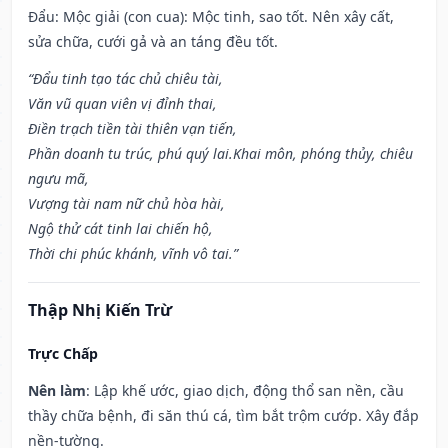
Đẩu: Mộc giải (con cua): Mộc tinh, sao tốt. Nên xây cất,
sửa chữa, cưới gả và an táng đều tốt.
“Đẩu tinh tạo tác chủ chiêu tài,
Văn vũ quan viên vị đỉnh thai,
Điền trạch tiền tài thiên vạn tiến,
Phần doanh tu trúc, phú quý lai.Khai môn, phóng thủy, chiêu
ngưu mã,
Vượng tài nam nữ chủ hòa hài,
Ngộ thử cát tinh lai chiến hộ,
Thời chi phúc khánh, vĩnh vô tai.”
Thập Nhị Kiến Trừ
Trực Chấp
Nên làm
: Lập khế ước, giao dịch, động thổ san nền, cầu
thầy chữa bệnh, đi săn thú cá, tìm bắt trộm cướp. Xây đắp
nền-tường.