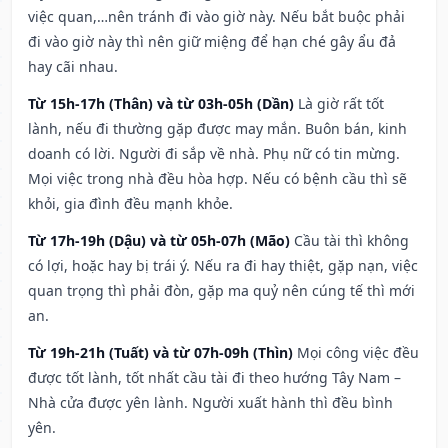
việc quan,…nên tránh đi vào giờ này. Nếu bắt buộc phải
đi vào giờ này thì nên giữ miệng để hạn ché gây ẩu đả
hay cãi nhau.
Từ 15h-17h (Thân) và từ 03h-05h (Dần)
Là giờ rất tốt
lành, nếu đi thường gặp được may mắn. Buôn bán, kinh
doanh có lời. Người đi sắp về nhà. Phụ nữ có tin mừng.
Mọi việc trong nhà đều hòa hợp. Nếu có bệnh cầu thì sẽ
khỏi, gia đình đều mạnh khỏe.
Từ 17h-19h (Dậu) và từ 05h-07h (Mão)
Cầu tài thì không
có lợi, hoặc hay bị trái ý. Nếu ra đi hay thiệt, gặp nạn, việc
quan trọng thì phải đòn, gặp ma quỷ nên cúng tế thì mới
an.
Từ 19h-21h (Tuất) và từ 07h-09h (Thìn)
Mọi công việc đều
được tốt lành, tốt nhất cầu tài đi theo hướng Tây Nam –
Nhà cửa được yên lành. Người xuất hành thì đều bình
yên.