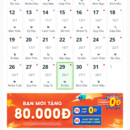
Tân Sửu
Nhâm Dần
Quý Mão
Giáp Thìn
Ất Tỵ
Bính Ngọ
Đinh Mùi
12
13
14
15
16
17
18
9/7
10/7
11/7
12/7
13/7
14/7
15/7
🐒
🐓
🐕
🐖
🐀
🐂
🐅
Mậu Thân
Kỷ Dậu
Canh Tuất
Tân Hợi
Nhâm Tý
Quý Sửu
Giáp Dần
19
20
21
22
23
24
25
16/7
17/7
18/7
19/7
20/7
21/7
22/7
🐈
🐉
🐍
🐎
🐐
🐒
🐓
Ất Mão
Bính Thìn
Đinh Tỵ
Mậu Ngọ
Kỷ Mùi
Canh Thân
Tân Dậu
26
27
28
29
30
31
1
23/7
24/7
25/7
26/7
27/7
28/7
🐕
🐖
🐀
🐂
🐅
🐈
Nhâm Tuất
Quý Hợi
Giáp Tý
Ất Sửu
Bính Dần
Đinh Mão