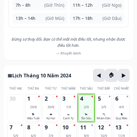
7h – 8h
(Giờ Thìn)
11h – 12h
(Giờ Ngọ)
13h – 14h
(Giờ Mùi)
17h – 18h
(Giờ Dậu)
Đừng sợ thay đổi. Bạn có thể mất một điều tốt, nhưng nhận được
điều tốt hơn.
— Khuyết danh
Lịch Tháng 10 Năm 2024
THỨ HAI
THỨ BA
THỨ TƯ
THỨ NĂM
THỨ SÁU
THỨ BẢY
CHỦ NHẬT
30
1
2
3
4
5
6
29/8
30/8
1/9
2/9
3/9
4/9
🐕
🐖
🐀
🐂
🐅
🐈
Mậu Tuất
Kỷ Hợi
Canh Tý
Tân Sửu
Nhâm Dần
Quý Mão
7
8
9
10
11
12
13
5/9
6/9
7/9
8/9
9/9
10/9
11/9