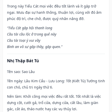
Trong này Tiểu Cát mọi việc đều tốt lành và ít gặp trở
ngại. Mưu đại sự hanh thông, thuận lợi, cùng với đó âm
phúc độ trì, che chở, được quý nhân nâng đỡ.
“Tiểu Cát gặp hội thanh long
Cầu tài cầu lộc ở trong quẻ này
Cầu tài toại ý vui vầy
Bình an vô sự gặp thầy, gặp quen.”
Nhị Thập Bát Tú
Tên sao
: Sao Lâu
Tên ngày
: Lâu Kim Cẩu - Lưu Long: Tốt (Kiết Tú) Tướng tinh
con chó, chủ trị ngày thứ 6.
Nên làm
: Khởi công mọi việc đều rất tốt. Tốt nhất là việc
dựng cột, cưới gả, trổ cửa, dựng cửa, cất lầu, làm giàn
gác, cắt áo, tháo nước hay các vụ thủy lợi.