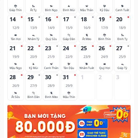
🐉
🐍
🐎
🐐
🐒
🐓
🐕
Giáp Thìn
Ất Tỵ
Bính Ngọ
Đinh Mùi
Mậu Thân
Kỷ Dậu
Canh Tuất
14
15
16
17
18
19
20
12/9
13/9
14/9
15/9
16/9
17/9
18/9
🐖
🐀
🐂
🐅
🐈
🐉
🐍
Tân Hợi
Nhâm Tý
Quý Sửu
Giáp Dần
Ất Mão
Bính Thìn
Đinh Tỵ
21
22
23
24
25
26
27
19/9
20/9
21/9
22/9
23/9
24/9
25/9
🐎
🐐
🐒
🐓
🐕
🐖
🐀
Mậu Ngọ
Kỷ Mùi
Canh Thân
Tân Dậu
Nhâm Tuất
Quý Hợi
Giáp Tý
28
29
30
31
1
2
3
26/9
27/9
28/9
29/9
🐂
🐅
🐈
🐉
Ất Sửu
Bính Dần
Đinh Mão
Mậu Thìn