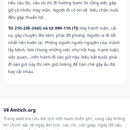
nếu cầu lộc, cầu tài thì đi hướng Nam. Đi công việc gặp
gỡ có nhiều may mắn. Người đi có tin về. Nếu chăn nuôi
đều gặp thuận lợi.
Từ 21h-23h (Hợi) và từ 09h-11h (Tị)
Hay tranh luận, cãi
cọ, gây chuyện đói kém, phải đề phòng. Người ra đi tốt
nhất nên hoãn lại. Phòng người người nguyền rủa, tránh
lây bệnh. Nói chung những việc như hội họp, tranh luận,
việc quan,…nên tránh đi vào giờ này. Nếu bắt buộc phải
đi vào giờ này thì nên giữ miệng để hạn ché gây ẩu đả
hay cãi nhau.
Về Amlich.org
Trang web tra cứu âm lịch Việt Nam miễn phí, cung cấp thông
tin chính xác về ngày âm lịch, can chi, con giáp, ngày tốt xấu