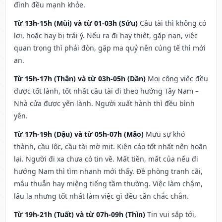
đình đều mạnh khỏe.
Từ 13h-15h (Mùi) và từ 01-03h (Sửu)
Cầu tài thì không có
lợi, hoặc hay bị trái ý. Nếu ra đi hay thiệt, gặp nạn, việc
quan trọng thì phải đòn, gặp ma quỷ nên cúng tế thì mới
an.
Từ 15h-17h (Thân) và từ 03h-05h (Dần)
Mọi công việc đều
được tốt lành, tốt nhất cầu tài đi theo hướng Tây Nam –
Nhà cửa được yên lành. Người xuất hành thì đều bình
yên.
Từ 17h-19h (Dậu) và từ 05h-07h (Mão)
Mưu sự khó
thành, cầu lộc, cầu tài mờ mịt. Kiện cáo tốt nhất nên hoãn
lại. Người đi xa chưa có tin về. Mất tiền, mất của nếu đi
hướng Nam thì tìm nhanh mới thấy. Đề phòng tranh cãi,
mâu thuẫn hay miệng tiếng tầm thường. Việc làm chậm,
lâu la nhưng tốt nhất làm việc gì đều cần chắc chắn.
Từ 19h-21h (Tuất) và từ 07h-09h (Thìn)
Tin vui sắp tới,