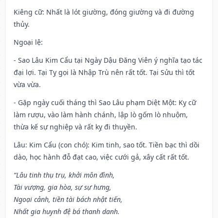
Kiêng cữ
: Nhất là lót giường, đóng giường và đi đường
thủy.
Ngoại lệ
:
- Sao Lâu Kim Cẩu tại Ngày Dậu Đăng Viên ý nghĩa tạo tác
đại lợi. Tại Tỵ gọi là Nhập Trù nên rất tốt. Tại Sửu thì tốt
vừa vừa.
- Gặp ngày cuối tháng thì Sao Lâu phạm Diệt Một: Kỵ cữ
làm rượu, vào làm hành chánh, lập lò gốm lò nhuộm,
thừa kế sự nghiệp và rất kỵ đi thuyền.
Lâu: Kim Cẩu (con chó): Kim tinh, sao tốt. Tiền bạc thì dồi
dào, học hành đỗ đạt cao, việc cưới gả, xây cất rất tốt.
“Lâu tinh thụ trụ, khởi môn đình,
Tài vượng, gia hòa, sự sự hưng,
Ngoại cảnh, tiền tài bách nhật tiến,
Nhất gia huynh đệ bá thanh danh.