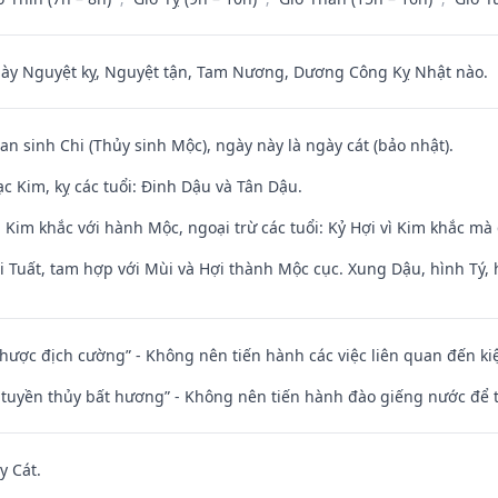
 Nguyệt kỵ, Nguyệt tận, Tam Nương, Dương Công Kỵ Nhật nào.
an sinh Chi (Thủy sinh Mộc), ngày này là ngày cát (bảo nhật).
c Kim, kỵ các tuổi: Đinh Dậu và Tân Dậu.
Kim khắc với hành Mộc, ngoại trừ các tuổi: Kỷ Hợi vì Kim khắc mà 
 Tuất, tam hợp với Mùi và Hợi thành Mộc cục. Xung Dậu, hình Tý, 
 nhược địch cường” - Không nên tiến hành các việc liên quan đến ki
h tuyền thủy bất hương” - Không nên tiến hành đào giếng nước để
y Cát.