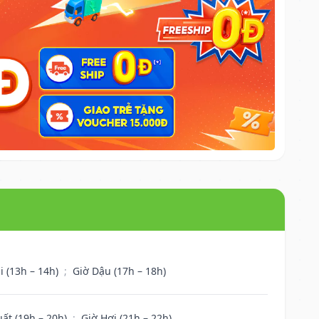
i (13h – 14h)
;
Giờ Dậu (17h – 18h)
uất (19h – 20h)
;
Giờ Hợi (21h – 22h)