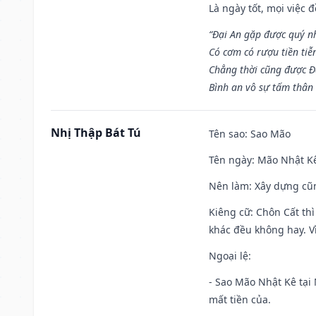
Là ngày tốt, mọi việc
“Đại An gặp được quý n
Có cơm có rượu tiền tiễ
Chẳng thời cũng được Đ
Bình an vô sự tấm thân
Nhị Thập Bát Tú
Tên sao
: Sao Mão
Tên ngày
: Mão Nhật Kê
Nên làm
: Xây dựng cũ
Kiêng cữ
: Chôn Cất th
khác đều không hay. Vì
Ngoại lệ
:
- Sao Mão Nhật Kê tại 
mất tiền của.