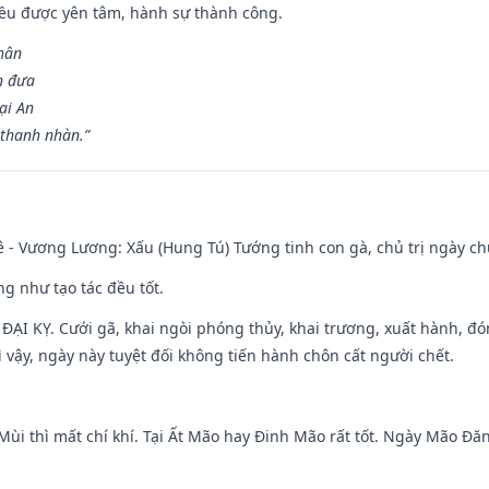
 đều được yên tâm, hành sự thành công.
hân
n đưa
ại An
 thanh nhàn.”
 - Vương Lương: Xấu (Hung Tú) Tướng tinh con gà, chủ trị ngày ch
ng như tạo tác đều tốt.
ì ĐẠI KỴ. Cưới gã, khai ngòi phóng thủy, khai trương, xuất hành, đó
 vậy, ngày này tuyệt đối không tiến hành chôn cất người chết.
Mùi thì mất chí khí. Tại Ất Mão hay Đinh Mão rất tốt. Ngày Mão Đă