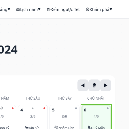
háng
📖
Lịch năm
🧧
Đếm ngược Tết
🧭
Khám phá
▼
▼
▼
024
 NĂM
THỨ SÁU
THỨ BẢY
CHỦ NHẬT
🌙
⭐
4
5
6
1/9
2/9
3/9
4/9
🐂
🐅
🐈
anh Tý
Tân Sửu
Nhâm Dần
Quý Mão