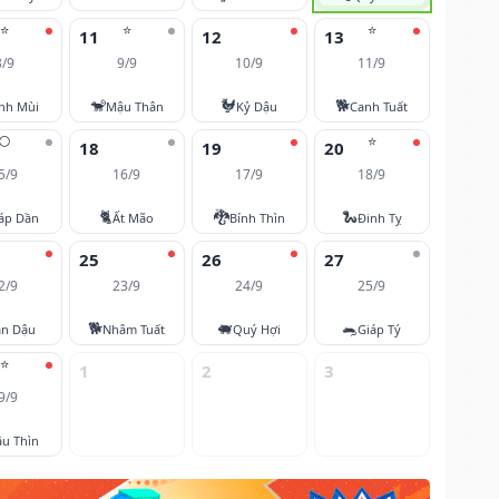
⭐
⭐
⭐
11
12
13
8/9
9/9
10/9
11/9
🐒
🐓
🐕
nh Mùi
Mậu Thân
Kỷ Dậu
Canh Tuất
🌕
⭐
18
19
20
5/9
16/9
17/9
18/9
🐈
🐉
🐍
áp Dần
Ất Mão
Bính Thìn
Đinh Tỵ
25
26
27
2/9
23/9
24/9
25/9
🐕
🐖
🐀
ân Dậu
Nhâm Tuất
Quý Hợi
Giáp Tý
⭐
1
2
3
9/9
u Thìn