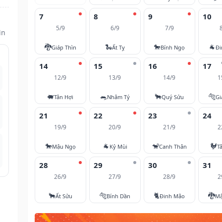
7
8
9
10
5/9
6/9
7/9
ìn
🐉
🐍
🐎
🐐
Giáp Thìn
Ất Tỵ
Bính Ngọ
Đi
14
15
16
17
12/9
13/9
14/9
1
🐖
🐀
🐂
🐅
Tân Hợi
Nhâm Tý
Quý Sửu
Gi
21
22
23
24
19/9
20/9
21/9
2
🐎
🐐
🐒
🐓
Mậu Ngọ
Kỷ Mùi
Canh Thân
T
28
29
30
31
26/9
27/9
28/9
2
🐂
🐅
🐈
🐉
Ất Sửu
Bính Dần
Đinh Mão
Mậ