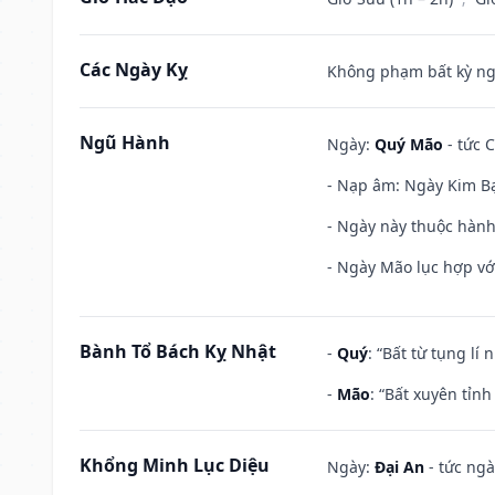
Các Ngày Kỵ
Không phạm bất kỳ ngày
Ngũ Hành
Ngày:
Quý Mão
- tức C
- Nạp âm: Ngày Kim Bạ
- Ngày này thuộc hành 
- Ngày Mão lục hợp với
Bành Tổ Bách Kỵ Nhật
-
Quý
: “Bất từ tụng lí
-
Mão
: “Bất xuyên tỉn
Khổng Minh Lục Diệu
Ngày:
Đại An
- tức ngà