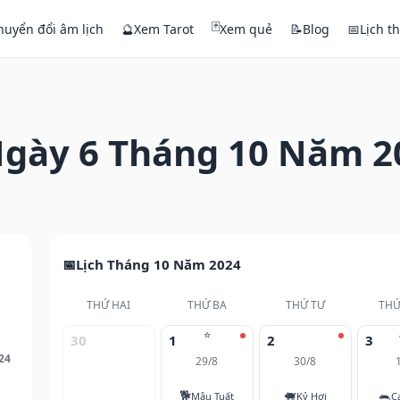
🃏
huyển đổi âm lịch
🔮
Xem Tarot
Xem quẻ
📝
Blog
📅
Lịch t
gày 6 Tháng 10 Năm 2
Lịch Tháng 10 Năm 2024
THỨ HAI
THỨ BA
THỨ TƯ
THỨ
⭐
30
1
2
3
24
29/8
30/8
🐕
🐖
🐀
Mậu Tuất
Kỷ Hợi
C