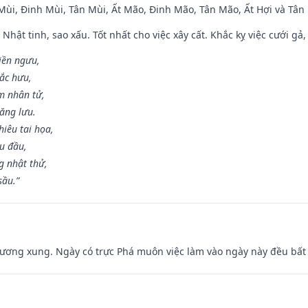
 Mùi, Đinh Mùi, Tân Mùi, Ất Mão, Đinh Mão, Tân Mão, Ất Hợi và Tân 
 Nhật tinh, sao xấu. Tốt nhất cho việc xây cất. Khắc kỵ việc cưới g
điền ngưu,
ắc hưu,
m nhân tử,
năng lưu.
iêu tai họa,
ễu đầu,
 nhật thử,
sầu.”
ương xung. Ngày có trực Phá muôn việc làm vào ngày này đều bất l