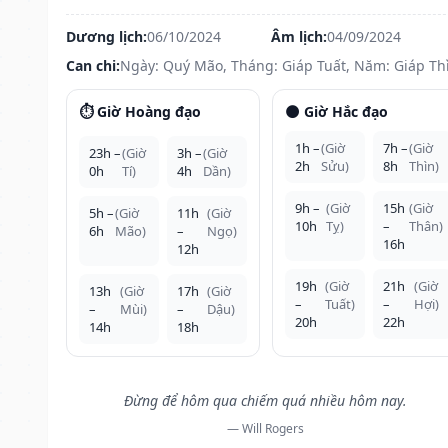
Dương lịch:
06/10/2024
Âm lịch:
04/09/2024
Can chi:
Ngày: Quý Mão, Tháng: Giáp Tuất, Năm: Giáp Th
⏱️ Giờ Hoàng đạo
🌑 Giờ Hắc đạo
1h –
(Giờ
7h –
(Giờ
23h –
(Giờ
3h –
(Giờ
2h
Sửu)
8h
Thìn)
0h
Tí)
4h
Dần)
9h –
(Giờ
15h
(Giờ
5h –
(Giờ
11h
(Giờ
10h
Tỵ)
–
Thân)
6h
Mão)
–
Ngọ)
16h
12h
19h
(Giờ
21h
(Giờ
13h
(Giờ
17h
(Giờ
–
Tuất)
–
Hợi)
–
Mùi)
–
Dậu)
20h
22h
14h
18h
Đừng để hôm qua chiếm quá nhiều hôm nay.
— Will Rogers