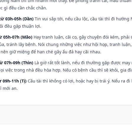
hướng Nam thì tìm nhanh mới thấy. Đề phòng tranh cãi, mâu thuẫn
ệc gì đều cần chắc chắn.
từ 03h-05h (Dần)
Tin vui sắp tới, nếu cầu lộc, cầu tài thì đi hướ
ôi đều gặp thuận lợi.
từ 05h-07h (Mão)
Hay tranh luận, cãi cọ, gây chuyện đói kém, phải
a, tránh lây bệnh. Nói chung những việc như hội họp, tranh luận,
ì nên giữ miệng để hạn ché gây ẩu đả hay cãi nhau.
từ 07h-09h (Thìn)
Là giờ rất tốt lành, nếu đi thường gặp được may
ọi việc trong nhà đều hòa hợp. Nếu có bệnh cầu thì sẽ khỏi, gia 
ừ 09h-11h (Tị)
Cầu tài thì không có lợi, hoặc hay bị trái ý. Nếu ra đ
ì mới an.