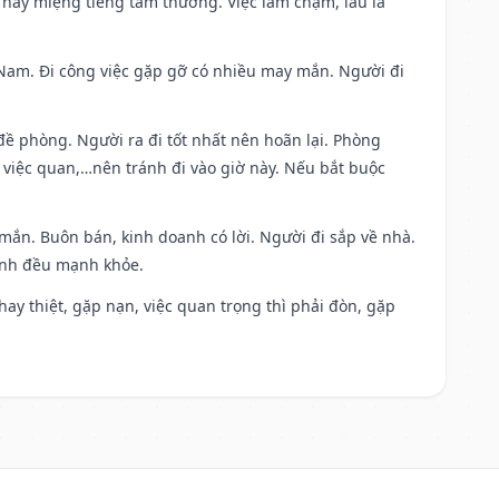
 hay miệng tiếng tầm thường. Việc làm chậm, lâu la
ng Nam. Đi công việc gặp gỡ có nhiều may mắn. Người đi
 đề phòng. Người ra đi tốt nhất nên hoãn lại. Phòng
 việc quan,…nên tránh đi vào giờ này. Nếu bắt buộc
 mắn. Buôn bán, kinh doanh có lời. Người đi sắp về nhà.
đình đều mạnh khỏe.
i hay thiệt, gặp nạn, việc quan trọng thì phải đòn, gặp