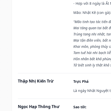
- Hợp với 8 ngày là Ất
Mão: Nhật Kê (con gà):
“Mão tinh tạo tác tiến 
Mai táng quan tai bất đ
Trùng tang nhị nhật, ta
Mại tận điền viên, bất 
Khai môn, phóng thủy ch
Tam tuế hài nhi bạch li
Hôn nhân bất khả phùng
Tử biệt sinh ly thật khả 
Thập Nhị Kiến Trừ
Trực Phá
Là ngày Nhật Nguyệt t
Ngọc Hạp Thông Thư
Sao tốt
: