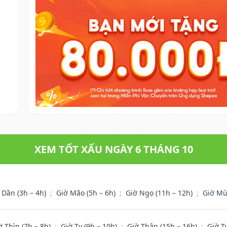
XEM TỐT XẤU NGÀY 6 THÁNG 10
 Dần (3h – 4h)
;
Giờ Mão (5h – 6h)
;
Giờ Ngọ (11h – 12h)
;
Giờ Mù
ờ Thìn (7h – 8h)
;
Giờ Tỵ (9h – 10h)
;
Giờ Thân (15h – 16h)
;
Giờ T