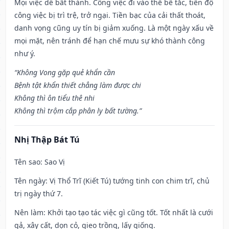
Mọi việc dễ bất thành. Công việc đi vào thế bế tắc, tiến độ
công việc bị trì trệ, trở ngại. Tiền bạc của cải thất thoát,
danh vọng cũng uy tín bị giảm xuống. Là một ngày xấu về
mọi mặt, nên tránh để hạn chế mưu sự khó thành công
như ý.
“Không Vong gặp quẻ khẩn cần
Bệnh tật khẩn thiết chẳng làm được chi
Không thì ôn tiểu thê nhi
Không thì trộm cắp phân ly bất tường.”
Nhị Thập Bát Tú
Tên sao
: Sao Vị
Tên ngày
: Vị Thổ Trĩ (Kiết Tú) tướng tinh con chim trĩ, chủ
trị ngày thứ 7.
Nên làm
: Khởi tạo tạo tác việc gì cũng tốt. Tốt nhất là cưới
gả, xây cất, dọn cỏ, gieo trồng, lấy giống.