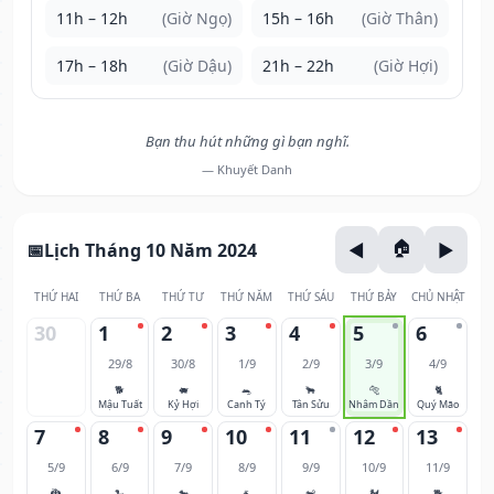
11h – 12h
(Giờ Ngọ)
15h – 16h
(Giờ Thân)
17h – 18h
(Giờ Dậu)
21h – 22h
(Giờ Hợi)
Bạn thu hút những gì bạn nghĩ.
— Khuyết Danh
Lịch Tháng 10 Năm 2024
THỨ HAI
THỨ BA
THỨ TƯ
THỨ NĂM
THỨ SÁU
THỨ BẢY
CHỦ NHẬT
30
1
2
3
4
5
6
29/8
30/8
1/9
2/9
3/9
4/9
🐕
🐖
🐀
🐂
🐅
🐈
Mậu Tuất
Kỷ Hợi
Canh Tý
Tân Sửu
Nhâm Dần
Quý Mão
7
8
9
10
11
12
13
5/9
6/9
7/9
8/9
9/9
10/9
11/9
🐉
🐍
🐎
🐐
🐒
🐓
🐕