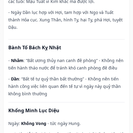
các tuổi: Mậu Tuất vì Kim khắc mà được lợi.
- Ngày Dần lục hợp với Hợi, tam hợp với Ngọ và Tuất
thành Hỏa cục. Xung Thân, hình Tỵ, hại Tỵ, phá Hợi, tuyệt
Dậu.
Bành Tổ Bách Kỵ Nhật
-
Nhâm
: “Bất ương thủy nan canh đê phòng” - Không nên
tiến hành tháo nước để tránh khó canh phòng đê điều
-
Dần
: “Bất tế tự quỷ thần bất thường” - Không nên tiến
hành công việc liên quan đến tế tự vì ngày này quỷ thần
không bình thường
Khổng Minh Lục Diệu
Ngày:
Không Vong
- tức ngày Hung.