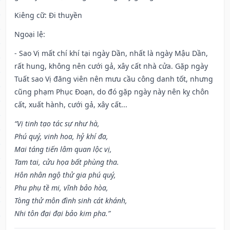
Kiêng cữ
: Đi thuyền
Ngoại lệ
:
- Sao Vị mất chí khí tại ngày Dần, nhất là ngày Mậu Dần,
rất hung, không nên cưới gả, xây cất nhà cửa. Gặp ngày
Tuất sao Vị đăng viên nên mưu cầu công danh tốt, nhưng
cũng phạm Phục Đoạn, do đó gặp ngày này nên kỵ chôn
cất, xuất hành, cưới gả, xây cất...
“Vị tinh tạo tác sự như hà,
Phú quý, vinh hoa, hỷ khí đa,
Mai táng tiến lâm quan lộc vị,
Tam tai, cửu họa bất phùng tha.
Hôn nhân ngộ thử gia phú quý,
Phu phụ tề mi, vĩnh bảo hòa,
Tòng thử môn đình sinh cát khánh,
Nhi tôn đại đại bảo kim pha.”