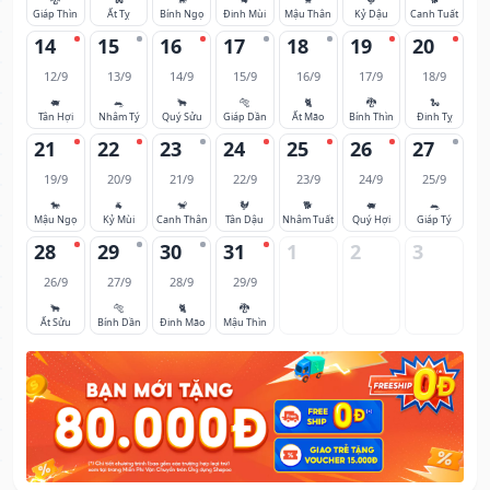
Giáp Thìn
Ất Tỵ
Bính Ngọ
Đinh Mùi
Mậu Thân
Kỷ Dậu
Canh Tuất
14
15
16
17
18
19
20
12/9
13/9
14/9
15/9
16/9
17/9
18/9
🐖
🐀
🐂
🐅
🐈
🐉
🐍
Tân Hợi
Nhâm Tý
Quý Sửu
Giáp Dần
Ất Mão
Bính Thìn
Đinh Tỵ
21
22
23
24
25
26
27
19/9
20/9
21/9
22/9
23/9
24/9
25/9
🐎
🐐
🐒
🐓
🐕
🐖
🐀
Mậu Ngọ
Kỷ Mùi
Canh Thân
Tân Dậu
Nhâm Tuất
Quý Hợi
Giáp Tý
28
29
30
31
1
2
3
26/9
27/9
28/9
29/9
🐂
🐅
🐈
🐉
Ất Sửu
Bính Dần
Đinh Mão
Mậu Thìn