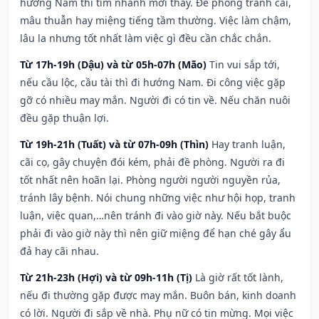
hướng Nam thì tìm nhanh mới thấy. Đề phòng tranh cãi,
mâu thuẫn hay miệng tiếng tầm thường. Việc làm chậm,
lâu la nhưng tốt nhất làm việc gì đều cần chắc chắn.
Từ 17h-19h (Dậu) và từ 05h-07h (Mão)
Tin vui sắp tới,
nếu cầu lộc, cầu tài thì đi hướng Nam. Đi công việc gặp
gỡ có nhiều may mắn. Người đi có tin về. Nếu chăn nuôi
đều gặp thuận lợi.
Từ 19h-21h (Tuất) và từ 07h-09h (Thìn)
Hay tranh luận,
cãi cọ, gây chuyện đói kém, phải đề phòng. Người ra đi
tốt nhất nên hoãn lại. Phòng người người nguyền rủa,
tránh lây bệnh. Nói chung những việc như hội họp, tranh
luận, việc quan,…nên tránh đi vào giờ này. Nếu bắt buộc
phải đi vào giờ này thì nên giữ miệng để hạn ché gây ẩu
đả hay cãi nhau.
Từ 21h-23h (Hợi) và từ 09h-11h (Tị)
Là giờ rất tốt lành,
nếu đi thường gặp được may mắn. Buôn bán, kinh doanh
có lời. Người đi sắp về nhà. Phụ nữ có tin mừng. Mọi việc