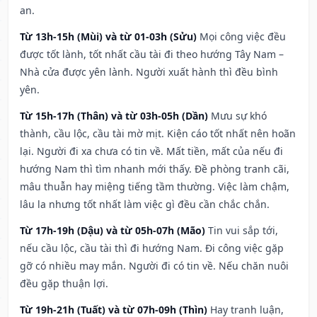
an.
Từ 13h-15h (Mùi) và từ 01-03h (Sửu)
Mọi công việc đều
được tốt lành, tốt nhất cầu tài đi theo hướng Tây Nam –
Nhà cửa được yên lành. Người xuất hành thì đều bình
yên.
Từ 15h-17h (Thân) và từ 03h-05h (Dần)
Mưu sự khó
thành, cầu lộc, cầu tài mờ mịt. Kiện cáo tốt nhất nên hoãn
lại. Người đi xa chưa có tin về. Mất tiền, mất của nếu đi
hướng Nam thì tìm nhanh mới thấy. Đề phòng tranh cãi,
mâu thuẫn hay miệng tiếng tầm thường. Việc làm chậm,
lâu la nhưng tốt nhất làm việc gì đều cần chắc chắn.
Từ 17h-19h (Dậu) và từ 05h-07h (Mão)
Tin vui sắp tới,
nếu cầu lộc, cầu tài thì đi hướng Nam. Đi công việc gặp
gỡ có nhiều may mắn. Người đi có tin về. Nếu chăn nuôi
đều gặp thuận lợi.
Từ 19h-21h (Tuất) và từ 07h-09h (Thìn)
Hay tranh luận,