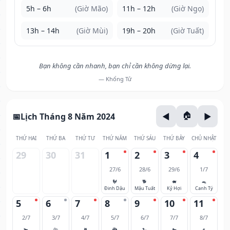
5h – 6h
(Giờ Mão)
11h – 12h
(Giờ Ngọ)
13h – 14h
(Giờ Mùi)
19h – 20h
(Giờ Tuất)
Bạn không cần nhanh, bạn chỉ cần không dừng lại.
— Khổng Tử
Lịch Tháng 8 Năm 2024
THỨ HAI
THỨ BA
THỨ TƯ
THỨ NĂM
THỨ SÁU
THỨ BẢY
CHỦ NHẬT
29
30
31
1
2
3
4
27/6
28/6
29/6
1/7
🐓
🐕
🐖
🐀
Đinh Dậu
Mậu Tuất
Kỷ Hợi
Canh Tý
5
6
7
8
9
10
11
2/7
3/7
4/7
5/7
6/7
7/7
8/7
🐂
🐅
🐈
🐉
🐍
🐎
🐐