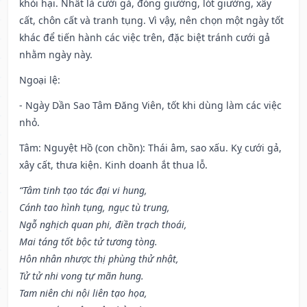
khỏi hại. Nhất là cưới gả, đóng giường, lót giường, xây
cất, chôn cất và tranh tụng. Vì vậy, nên chọn một ngày tốt
khác để tiến hành các việc trên, đặc biệt tránh cưới gả
nhằm ngày này.
Ngoại lệ
:
- Ngày Dần Sao Tâm Đăng Viên, tốt khi dùng làm các việc
nhỏ.
Tâm: Nguyệt Hồ (con chồn): Thái âm, sao xấu. Kỵ cưới gả,
xây cất, thưa kiện. Kinh doanh ắt thua lỗ.
“Tâm tinh tạo tác đại vi hung,
Cánh tao hình tụng, ngục tù trung,
Ngỗ nghịch quan phi, điền trạch thoái,
Mai táng tốt bộc tử tương tòng.
Hôn nhân nhược thị phùng thử nhật,
Tử tử nhi vong tự mãn hung.
Tam niên chi nội liên tạo họa,