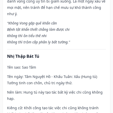
danh vọng cũng uy tín bị giảm xuống. Là một ngày xấu về
mọi mặt, nên tránh để hạn chế mưu sự khó thành công
như ý.
“Không Vong gặp quẻ khẩn cần
Bệnh tật khẩn thiết chẳng làm được chi
Không thì ôn tiểu thê nhi
Không thì trộm cắp phân ly bất tường.”
Nhị Thập Bát Tú
Tên sao
: Sao Tâm
Tên ngày
: Tâm Nguyệt Hồ - Khấu Tuân: Xấu (Hung tú)
Tướng tinh con chồn, chủ trị ngày thứ.
Nên làm
: Hung tú này tạo tác bất kỳ việc chi cũng không
hạp.
Kiêng cữ
: Khởi công tạo tác việc chi cũng không tránh