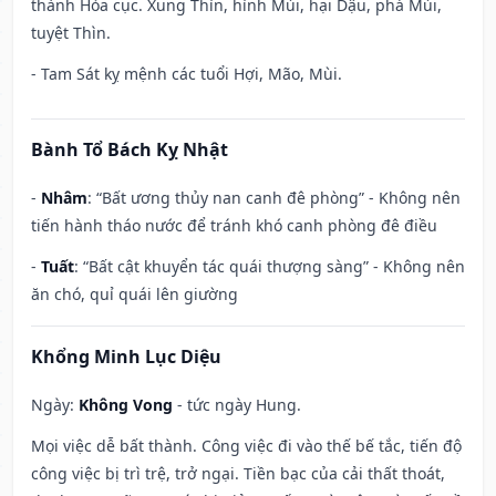
thành Hỏa cục. Xung Thìn, hình Mùi, hại Dậu, phá Mùi,
tuyệt Thìn.
- Tam Sát kỵ mệnh các tuổi Hợi, Mão, Mùi.
Bành Tổ Bách Kỵ Nhật
-
Nhâm
: “Bất ương thủy nan canh đê phòng” - Không nên
tiến hành tháo nước để tránh khó canh phòng đê điều
-
Tuất
: “Bất cật khuyển tác quái thượng sàng” - Không nên
ăn chó, quỉ quái lên giường
Khổng Minh Lục Diệu
Ngày:
Không Vong
- tức ngày Hung.
Mọi việc dễ bất thành. Công việc đi vào thế bế tắc, tiến độ
công việc bị trì trệ, trở ngại. Tiền bạc của cải thất thoát,