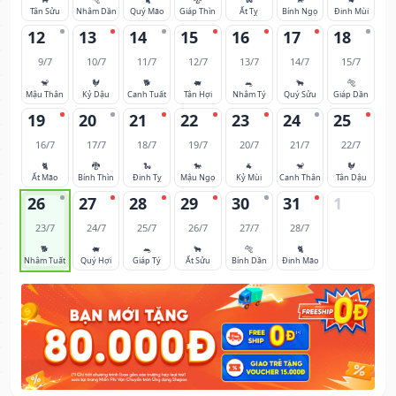
Tân Sửu
Nhâm Dần
Quý Mão
Giáp Thìn
Ất Tỵ
Bính Ngọ
Đinh Mùi
12
13
14
15
16
17
18
9/7
10/7
11/7
12/7
13/7
14/7
15/7
🐒
🐓
🐕
🐖
🐀
🐂
🐅
Mậu Thân
Kỷ Dậu
Canh Tuất
Tân Hợi
Nhâm Tý
Quý Sửu
Giáp Dần
19
20
21
22
23
24
25
16/7
17/7
18/7
19/7
20/7
21/7
22/7
🐈
🐉
🐍
🐎
🐐
🐒
🐓
Ất Mão
Bính Thìn
Đinh Tỵ
Mậu Ngọ
Kỷ Mùi
Canh Thân
Tân Dậu
26
27
28
29
30
31
1
23/7
24/7
25/7
26/7
27/7
28/7
🐕
🐖
🐀
🐂
🐅
🐈
Nhâm Tuất
Quý Hợi
Giáp Tý
Ất Sửu
Bính Dần
Đinh Mão