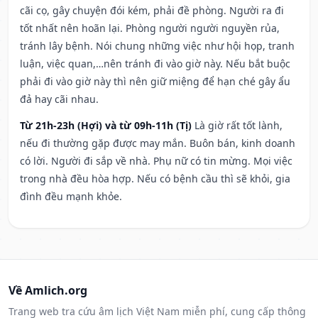
cãi cọ, gây chuyện đói kém, phải đề phòng. Người ra đi
tốt nhất nên hoãn lại. Phòng người người nguyền rủa,
tránh lây bệnh. Nói chung những việc như hội họp, tranh
luận, việc quan,…nên tránh đi vào giờ này. Nếu bắt buộc
phải đi vào giờ này thì nên giữ miệng để hạn ché gây ẩu
đả hay cãi nhau.
Từ 21h-23h (Hợi) và từ 09h-11h (Tị)
Là giờ rất tốt lành,
nếu đi thường gặp được may mắn. Buôn bán, kinh doanh
có lời. Người đi sắp về nhà. Phụ nữ có tin mừng. Mọi việc
trong nhà đều hòa hợp. Nếu có bệnh cầu thì sẽ khỏi, gia
đình đều mạnh khỏe.
Về Amlich.org
Trang web tra cứu âm lịch Việt Nam miễn phí, cung cấp thông