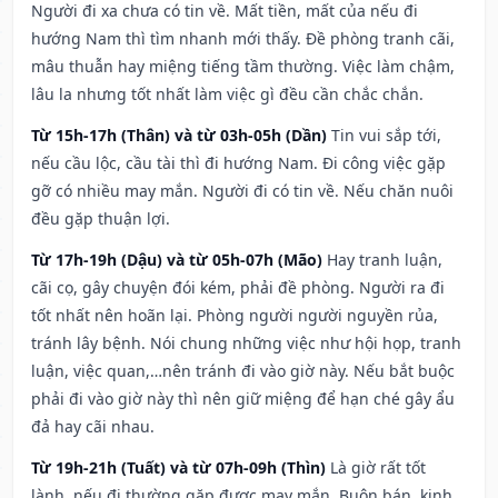
Người đi xa chưa có tin về. Mất tiền, mất của nếu đi
hướng Nam thì tìm nhanh mới thấy. Đề phòng tranh cãi,
mâu thuẫn hay miệng tiếng tầm thường. Việc làm chậm,
lâu la nhưng tốt nhất làm việc gì đều cần chắc chắn.
Từ 15h-17h (Thân) và từ 03h-05h (Dần)
Tin vui sắp tới,
nếu cầu lộc, cầu tài thì đi hướng Nam. Đi công việc gặp
gỡ có nhiều may mắn. Người đi có tin về. Nếu chăn nuôi
đều gặp thuận lợi.
Từ 17h-19h (Dậu) và từ 05h-07h (Mão)
Hay tranh luận,
cãi cọ, gây chuyện đói kém, phải đề phòng. Người ra đi
tốt nhất nên hoãn lại. Phòng người người nguyền rủa,
tránh lây bệnh. Nói chung những việc như hội họp, tranh
luận, việc quan,…nên tránh đi vào giờ này. Nếu bắt buộc
phải đi vào giờ này thì nên giữ miệng để hạn ché gây ẩu
đả hay cãi nhau.
Từ 19h-21h (Tuất) và từ 07h-09h (Thìn)
Là giờ rất tốt
lành, nếu đi thường gặp được may mắn. Buôn bán, kinh