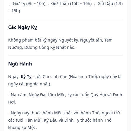
;
Giờ Tỵ (9h – 10h)
;
Giờ Thân (15h – 16h)
;
Giờ Dậu (17h
– 18h)
Các Ngày Kỵ
Không phạm bất kỳ ngày Nguyệt kỵ, Nguyệt tận, Tam
Nương, Dương Công Kỵ Nhật nào.
Ngũ Hành
Ngày:
Kỷ Tỵ
- tức Chi sinh Can (Hỏa sinh Thổ), ngày này là
ngày cát (nghĩa nhật).
- Nạp âm: Ngày Đại Lâm Mộc, kỵ các tuổi: Quý Hợi và Đinh
Hợi.
- Ngày này thuộc hành Mộc khắc với hành Thổ, ngoại trừ
các tuổi: Tân Mùi, Kỷ Dậu và Đinh Tỵ thuộc hành Thổ
không sợ Mộc.