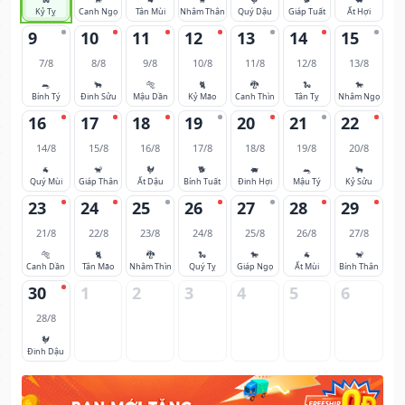
Kỷ Tỵ
Canh Ngọ
Tân Mùi
Nhâm Thân
Quý Dậu
Giáp Tuất
Ất Hợi
9
10
11
12
13
14
15
7/8
8/8
9/8
10/8
11/8
12/8
13/8
🐀
🐂
🐅
🐈
🐉
🐍
🐎
Bính Tý
Đinh Sửu
Mậu Dần
Kỷ Mão
Canh Thìn
Tân Tỵ
Nhâm Ngọ
16
17
18
19
20
21
22
14/8
15/8
16/8
17/8
18/8
19/8
20/8
🐐
🐒
🐓
🐕
🐖
🐀
🐂
Quý Mùi
Giáp Thân
Ất Dậu
Bính Tuất
Đinh Hợi
Mậu Tý
Kỷ Sửu
23
24
25
26
27
28
29
21/8
22/8
23/8
24/8
25/8
26/8
27/8
🐅
🐈
🐉
🐍
🐎
🐐
🐒
Canh Dần
Tân Mão
Nhâm Thìn
Quý Tỵ
Giáp Ngọ
Ất Mùi
Bính Thân
30
1
2
3
4
5
6
28/8
🐓
Đinh Dậu