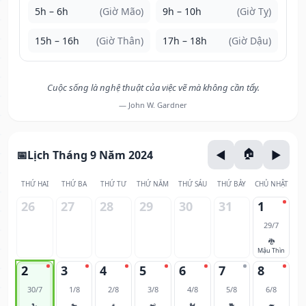
5h – 6h
(Giờ Mão)
9h – 10h
(Giờ Tỵ)
15h – 16h
(Giờ Thân)
17h – 18h
(Giờ Dậu)
Cuộc sống là nghệ thuật của việc vẽ mà không cần tẩy.
— John W. Gardner
Lịch Tháng 9 Năm 2024
THỨ HAI
THỨ BA
THỨ TƯ
THỨ NĂM
THỨ SÁU
THỨ BẢY
CHỦ NHẬT
26
27
28
29
30
31
1
29/7
🐉
Mậu Thìn
2
3
4
5
6
7
8
30/7
1/8
2/8
3/8
4/8
5/8
6/8
🐍
🐎
🐐
🐒
🐓
🐕
🐖