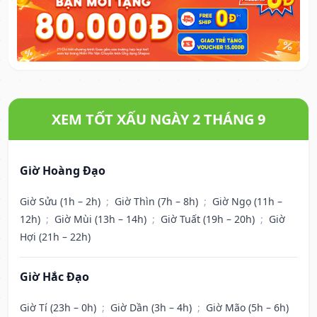
XEM TỐT XẤU NGÀY 2 THÁNG 9
Giờ Hoàng Đạo
Giờ Sửu (1h – 2h)
;
Giờ Thìn (7h – 8h)
;
Giờ Ngọ (11h –
12h)
;
Giờ Mùi (13h – 14h)
;
Giờ Tuất (19h – 20h)
;
Giờ
Hợi (21h – 22h)
Giờ Hắc Đạo
Giờ Tí (23h – 0h)
;
Giờ Dần (3h – 4h)
;
Giờ Mão (5h – 6h)