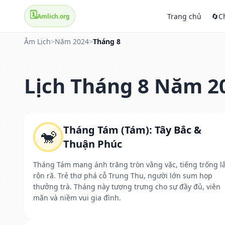
🗓️
Trang chủ
🔄
C
Amlich.org
Âm Lịch
>
Năm 2024
>
Tháng 8
Lịch Tháng 8 Năm 2
Tháng Tám (Tám): Tây Bắc &
🐒
Thuận Phúc
Tháng Tám mang ánh trăng tròn vằng vặc, tiếng trống l
rộn rã. Trẻ thơ phá cỗ Trung Thu, người lớn sum họp
thưởng trà. Tháng này tượng trưng cho sự đầy đủ, viên
mãn và niềm vui gia đình.