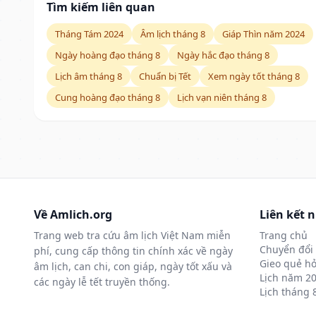
Tìm kiếm liên quan
Tháng Tám 2024
Âm lịch tháng 8
Giáp Thìn năm 2024
Ngày hoàng đạo tháng 8
Ngày hắc đạo tháng 8
Lịch âm tháng 8
Chuẩn bị Tết
Xem ngày tốt tháng 8
Cung hoàng đạo tháng 8
Lịch vạn niên tháng 8
Về Amlich.org
Liên kết 
Trang web tra cứu âm lịch Việt Nam miễn
Trang chủ
Chuyển đổi 
phí, cung cấp thông tin chính xác về ngày
Gieo quẻ hỏ
âm lịch, can chi, con giáp, ngày tốt xấu và
Lịch năm 2
các ngày lễ tết truyền thống.
Lịch tháng 