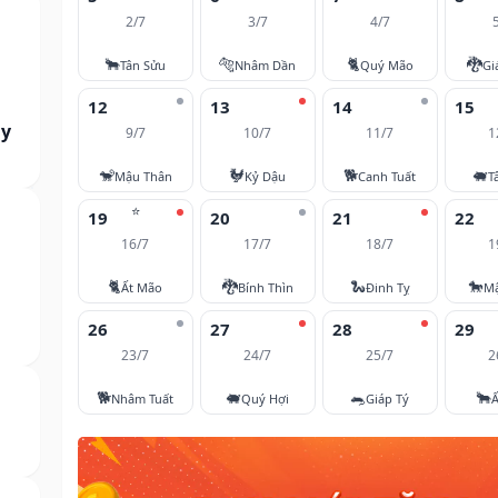
2/7
3/7
4/7
🐂
🐅
🐈
🐉
Tân Sửu
Nhâm Dần
Quý Mão
Gi
12
13
14
15
ày
9/7
10/7
11/7
1
🐒
🐓
🐕
🐖
Mậu Thân
Kỷ Dậu
Canh Tuất
T
⭐
19
20
21
22
16/7
17/7
18/7
1
🐈
🐉
🐍
🐎
Ất Mão
Bính Thìn
Đinh Tỵ
M
26
27
28
29
23/7
24/7
25/7
2
🐕
🐖
🐀
🐂
Nhâm Tuất
Quý Hợi
Giáp Tý
Ấ