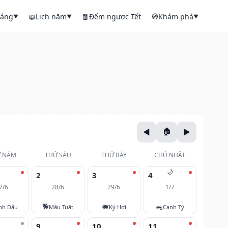
háng
📖
Lịch năm
🧧
Đếm ngược Tết
🧭
Khám phá
▼
▼
▼
 NĂM
THỨ SÁU
THỨ BẢY
CHỦ NHẬT
🌙
2
3
4
7/6
28/6
29/6
1/7
🐕
🐖
🐀
nh Dậu
Mậu Tuất
Kỷ Hợi
Canh Tý
9
10
11