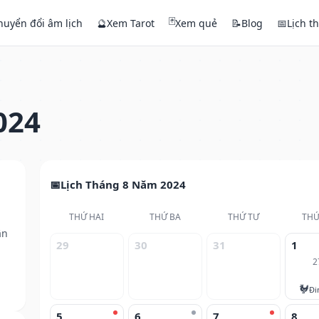
🃏
huyển đổi âm lịch
🔮
Xem Tarot
Xem quẻ
📝
Blog
📅
Lịch t
024
Lịch Tháng 8 Năm 2024
THỨ HAI
THỨ BA
THỨ TƯ
THỨ
ân
29
30
31
1
2
🐓
Đi
5
6
7
8