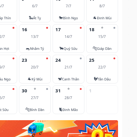
5/7
6/7
7/7
8/7
🐍
🐎
🐐
áp Thìn
Ất Tỵ
Bính Ngọ
Đinh Mùi
⭐
16
17
18
2/7
13/7
14/7
15/7
🐀
🐂
🐅
ân Hợi
Nhâm Tý
Quý Sửu
Giáp Dần
23
24
25
9/7
20/7
21/7
22/7
🐐
🐒
🐓
ậu Ngọ
Kỷ Mùi
Canh Thân
Tân Dậu
⭐
⭐
30
31
1
6/7
27/7
28/7
🐅
🐈
t Sửu
Bính Dần
Đinh Mão