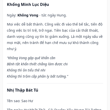
Khổng Minh Lục Diệu
Ngày:
Không Vong
- tức ngày Hung.
Mọi việc dễ bất thành. Công việc đi vào thế bế tắc, tiến độ
công việc bị trì trệ, trở ngại. Tiền bạc của cải thất thoát,
danh vọng cũng uy tín bị giảm xuống. Là một ngày xấu về
mọi mặt, nên tránh để hạn chế mưu sự khó thành công
như ý.
“Không Vong gặp quẻ khẩn cần
Bệnh tật khẩn thiết chẳng làm được chi
Không thì ôn tiểu thê nhi
Không thì trộm cắp phân ly bất tường.”
Nhị Thập Bát Tú
Tên sao
: Sao Hư
Tên ngày
: Hư Nhật Thử - Cái Duyên: Xấu (Hung Tú) Tướng