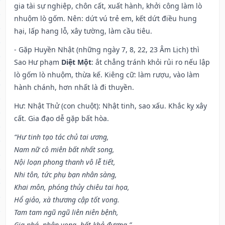
gia tài sự nghiệp, chôn cất, xuất hành, khởi công làm lò
nhuộm lò gốm. Nên: dứt vú trẻ em, kết dứt điều hung
hại, lấp hang lỗ, xây tường, làm cầu tiêu.
- Gặp Huyền Nhật (những ngày 7, 8, 22, 23 Âm Lịch) thì
Sao Hư phạm
Diệt Một
: ắt chẳng tránh khỏi rủi ro nếu lập
lò gốm lò nhuộm, thừa kế. Kiêng cữ: làm rượu, vào làm
hành chánh, hơn nhất là đi thuyền.
Hư: Nhật Thử (con chuột): Nhật tinh, sao xấu. Khắc kỵ xây
cất. Gia đạo dễ gặp bất hòa.
“Hư tinh tạo tác chủ tai ương,
Nam nữ cô miên bất nhất song,
Nội loạn phong thanh vô lễ tiết,
Nhi tôn, tức phụ bạn nhân sàng,
Khai môn, phóng thủy chiêu tai họa,
Hổ giảo, xà thương cập tốt vong.
Tam tam ngũ ngũ liên niên bệnh,
Gia phá, nhân vong, bất khả đương.”