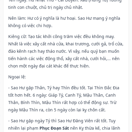
tinh con chuột, chủ trị ngày chủ nhật.
Nên làm
: Hư có ý nghĩa là hư hoại. Sao Hư mang ý nghĩa
không có việc chi hợp.
Kiêng cữ
: Tạo tác khởi công trăm việc đều không may.
Nhất là việc xây cất nhà cửa, khai trương, cưới gả, trổ cửa,
đào kênh rạch hay tháo nước. Vì vậy, nếu quý bạn muốn
tiến hành các việc động thổ, xây cất nhà, cưới hỏi,... nên
chọn một ngày đại cát khác để thực hiện.
Ngoại lệ
:
- Sao Hư gặp Thân, Tý hay Thìn đều tốt. Tại Thìn Đắc Địa
tốt hơn hết. 6 ngày: Giáp Tý, Canh Tý, Mậu Thân, Canh
Thân, Bính Thìn, Mậu Thìn rất hợp có thể động sự. Trừ
ngày Mậu Thìn ra, còn 5 ngày còn lại kỵ chôn cất.
- Sao Hư gặp ngày Tý thì Sao Hư Đăng Viên rất tốt. Tuy
nhiên lại phạm
Phục Đoạn Sát
nên Kỵ thừa kế, chia lãnh