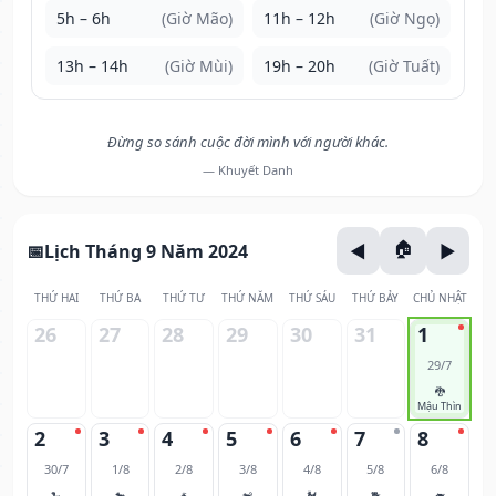
5h – 6h
(Giờ Mão)
11h – 12h
(Giờ Ngọ)
13h – 14h
(Giờ Mùi)
19h – 20h
(Giờ Tuất)
Đừng so sánh cuộc đời mình với người khác.
— Khuyết Danh
Lịch Tháng 9 Năm 2024
THỨ HAI
THỨ BA
THỨ TƯ
THỨ NĂM
THỨ SÁU
THỨ BẢY
CHỦ NHẬT
26
27
28
29
30
31
1
29/7
🐉
Mậu Thìn
2
3
4
5
6
7
8
30/7
1/8
2/8
3/8
4/8
5/8
6/8
🐍
🐎
🐐
🐒
🐓
🐕
🐖