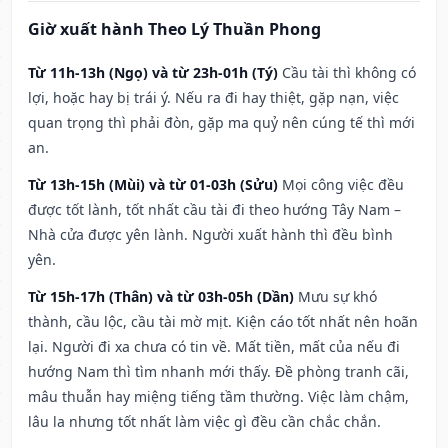
Giờ xuất hành Theo Lý Thuần Phong
Từ 11h-13h (Ngọ) và từ 23h-01h (Tý)
Cầu tài thì không có
lợi, hoặc hay bị trái ý. Nếu ra đi hay thiệt, gặp nạn, việc
quan trọng thì phải đòn, gặp ma quỷ nên cúng tế thì mới
an.
Từ 13h-15h (Mùi) và từ 01-03h (Sửu)
Mọi công việc đều
được tốt lành, tốt nhất cầu tài đi theo hướng Tây Nam –
Nhà cửa được yên lành. Người xuất hành thì đều bình
yên.
Từ 15h-17h (Thân) và từ 03h-05h (Dần)
Mưu sự khó
thành, cầu lộc, cầu tài mờ mịt. Kiện cáo tốt nhất nên hoãn
lại. Người đi xa chưa có tin về. Mất tiền, mất của nếu đi
hướng Nam thì tìm nhanh mới thấy. Đề phòng tranh cãi,
mâu thuẫn hay miệng tiếng tầm thường. Việc làm chậm,
lâu la nhưng tốt nhất làm việc gì đều cần chắc chắn.