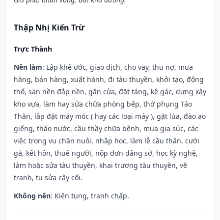
Thập Nhị Kiến Trừ
Trực Thành
Nên làm
: Lập khế ước, giao dịch, cho vay, thu nợ, mua
hàng, bán hàng, xuất hành, đi tàu thuyền, khởi tạo, động
thổ, san nền đắp nền, gắn cửa, đặt táng, kê gác, dựng xây
kho vựa, làm hay sửa chữa phòng bếp, thờ phụng Táo
Thần, lắp đặt máy móc ( hay các loại máy ), gặt lúa, đào ao
giếng, tháo nước, cầu thầy chữa bệnh, mua gia súc, các
việc trong vụ chăn nuôi, nhập học, làm lễ cầu thân, cưới
gả, kết hôn, thuê người, nộp đơn dâng sớ, học kỹ nghệ,
làm hoặc sửa tàu thuyền, khai trương tàu thuyền, vẽ
tranh, tu sửa cây cối.
Không nên
: Kiện tụng, tranh chấp.