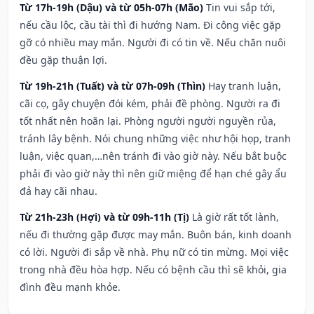
Từ 17h-19h (Dậu) và từ 05h-07h (Mão)
Tin vui sắp tới,
nếu cầu lộc, cầu tài thì đi hướng Nam. Đi công việc gặp
gỡ có nhiều may mắn. Người đi có tin về. Nếu chăn nuôi
đều gặp thuận lợi.
Từ 19h-21h (Tuất) và từ 07h-09h (Thìn)
Hay tranh luận,
cãi cọ, gây chuyện đói kém, phải đề phòng. Người ra đi
tốt nhất nên hoãn lại. Phòng người người nguyền rủa,
tránh lây bệnh. Nói chung những việc như hội họp, tranh
luận, việc quan,…nên tránh đi vào giờ này. Nếu bắt buộc
phải đi vào giờ này thì nên giữ miệng để hạn ché gây ẩu
đả hay cãi nhau.
Từ 21h-23h (Hợi) và từ 09h-11h (Tị)
Là giờ rất tốt lành,
nếu đi thường gặp được may mắn. Buôn bán, kinh doanh
có lời. Người đi sắp về nhà. Phụ nữ có tin mừng. Mọi việc
trong nhà đều hòa hợp. Nếu có bệnh cầu thì sẽ khỏi, gia
đình đều mạnh khỏe.