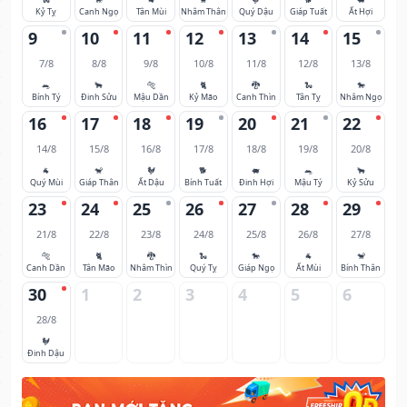
Kỷ Tỵ
Canh Ngọ
Tân Mùi
Nhâm Thân
Quý Dậu
Giáp Tuất
Ất Hợi
9
10
11
12
13
14
15
7/8
8/8
9/8
10/8
11/8
12/8
13/8
🐀
🐂
🐅
🐈
🐉
🐍
🐎
Bính Tý
Đinh Sửu
Mậu Dần
Kỷ Mão
Canh Thìn
Tân Tỵ
Nhâm Ngọ
16
17
18
19
20
21
22
14/8
15/8
16/8
17/8
18/8
19/8
20/8
🐐
🐒
🐓
🐕
🐖
🐀
🐂
Quý Mùi
Giáp Thân
Ất Dậu
Bính Tuất
Đinh Hợi
Mậu Tý
Kỷ Sửu
23
24
25
26
27
28
29
21/8
22/8
23/8
24/8
25/8
26/8
27/8
🐅
🐈
🐉
🐍
🐎
🐐
🐒
Canh Dần
Tân Mão
Nhâm Thìn
Quý Tỵ
Giáp Ngọ
Ất Mùi
Bính Thân
30
1
2
3
4
5
6
28/8
🐓
Đinh Dậu