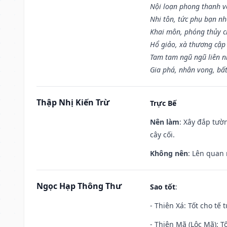
Nội loạn phong thanh vô 
Nhi tôn, tức phụ bạn n
Khai môn, phóng thủy ch
Hổ giảo, xà thương cập 
Tam tam ngũ ngũ liên n
Gia phá, nhân vong, bấ
Thập Nhị Kiến Trừ
Trực Bế
Nên làm
: Xây đắp tườ
cây cối.
Không nên
: Lên quan
Ngọc Hạp Thông Thư
Sao tốt
:
- Thiên Xá: Tốt cho tế 
- Thiên Mã (Lộc Mã): Tố