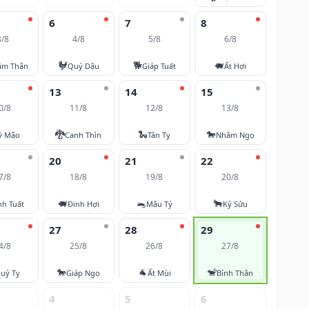
6
7
8
3/8
4/8
5/8
6/8
🐓
🐕
🐖
âm Thân
Quý Dậu
Giáp Tuất
Ất Hợi
13
14
15
0/8
11/8
12/8
13/8
🐉
🐍
🐎
ỷ Mão
Canh Thìn
Tân Tỵ
Nhâm Ngọ
20
21
22
7/8
18/8
19/8
20/8
🐖
🐀
🐂
nh Tuất
Đinh Hợi
Mậu Tý
Kỷ Sửu
27
28
29
4/8
25/8
26/8
27/8
🐎
🐐
🐒
uý Tỵ
Giáp Ngọ
Ất Mùi
Bính Thân
4
5
6