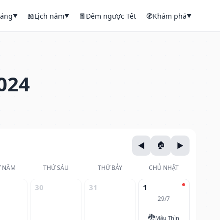
háng
📖
Lịch năm
🧧
Đếm ngược Tết
🧭
Khám phá
▼
▼
▼
024
 NĂM
THỨ SÁU
THỨ BẢY
CHỦ NHẬT
30
31
1
29/7
🐉
Mậu Thìn