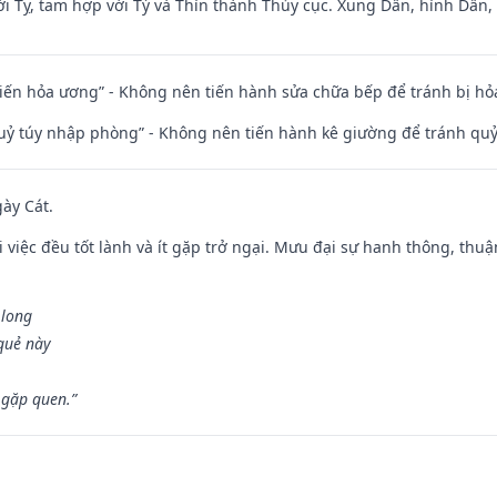
i Tỵ, tam hợp với Tý và Thìn thành Thủy cục. Xung Dần, hình Dần, h
t kiến hỏa ương” - Không nên tiến hành sửa chữa bếp để tránh bị hỏa
quỷ túy nhập phòng” - Không nên tiến hành kê giường để tránh q
gày Cát.
 việc đều tốt lành và ít gặp trở ngại. Mưu đại sự hanh thông, thuậ
 long
 quẻ này
 gặp quen.”