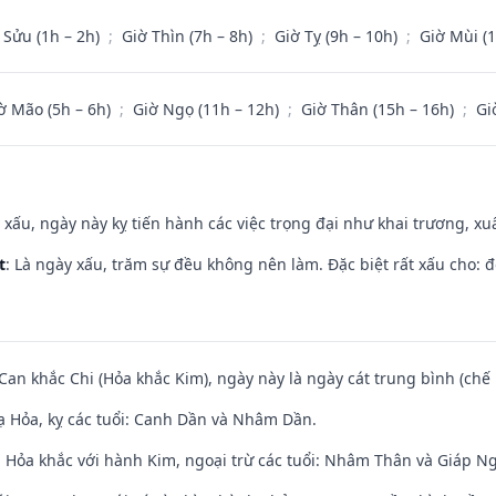
 Sửu (1h – 2h)
;
Giờ Thìn (7h – 8h)
;
Giờ Tỵ (9h – 10h)
;
Giờ Mùi (
ờ Mão (5h – 6h)
;
Giờ Ngọ (11h – 12h)
;
Giờ Thân (15h – 16h)
;
Gi
y xấu, ngày này kỵ tiến hành các việc trọng đại như khai trương, xuấ
t
: Là ngày xấu, trăm sự đều không nên làm. Đặc biệt rất xấu cho: đ
 Can khắc Chi (Hỏa khắc Kim), ngày này là ngày cát trung bình (chế 
 Hỏa, kỵ các tuổi: Canh Dần và Nhâm Dần.
 Hỏa khắc với hành Kim, ngoại trừ các tuổi: Nhâm Thân và Giáp N