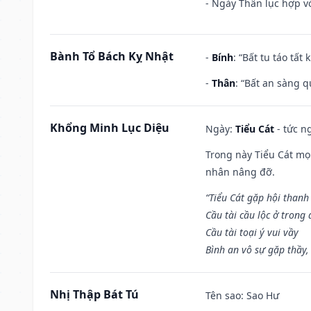
- Ngày Thân lục hợp vớ
Bành Tổ Bách Kỵ Nhật
-
Bính
: “Bất tu táo tấ
-
Thân
: “Bất an sàng 
Khổng Minh Lục Diệu
Ngày:
Tiểu Cát
- tức n
Trong này Tiểu Cát mọi
nhân nâng đỡ.
“Tiểu Cát gặp hội thanh
Cầu tài cầu lộc ở trong
Cầu tài toại ý vui vầy
Bình an vô sự gặp thầy,
Nhị Thập Bát Tú
Tên sao
: Sao Hư