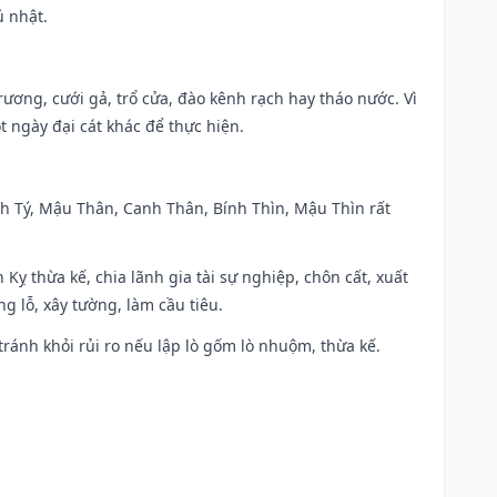
ủ nhật.
trương, cưới gả, trổ cửa, đào kênh rạch hay tháo nước. Vì
t ngày đại cát khác để thực hiện.
anh Tý, Mậu Thân, Canh Thân, Bính Thìn, Mậu Thìn rất
 Kỵ thừa kế, chia lãnh gia tài sự nghiệp, chôn cất, xuất
g lỗ, xây tường, làm cầu tiêu.
 tránh khỏi rủi ro nếu lập lò gốm lò nhuộm, thừa kế.