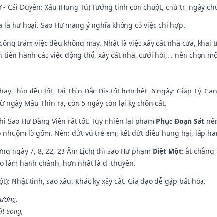
 - Cái Duyên: Xấu (Hung Tú) Tướng tinh con chuột, chủ trị ngày ch
ĩa là hư hoại. Sao Hư mang ý nghĩa không có việc chi hợp.
i công trăm việc đều không may. Nhất là việc xây cất nhà cửa, khai 
tiến hành các việc động thổ, xây cất nhà, cưới hỏi,... nên chọn mộ
hay Thìn đều tốt. Tại Thìn Đắc Địa tốt hơn hết. 6 ngày: Giáp Tý, C
ừ ngày Mậu Thìn ra, còn 5 ngày còn lại kỵ chôn cất.
hì Sao Hư Đăng Viên rất tốt. Tuy nhiên lại phạm
Phục Đoạn Sát
nên
 nhuộm lò gốm. Nên: dứt vú trẻ em, kết dứt điều hung hại, lấp han
ng ngày 7, 8, 22, 23 Âm Lịch) thì Sao Hư phạm
Diệt Một
: ắt chẳng
ào làm hành chánh, hơn nhất là đi thuyền.
t): Nhật tinh, sao xấu. Khắc kỵ xây cất. Gia đạo dễ gặp bất hòa.
 ương,
t song,