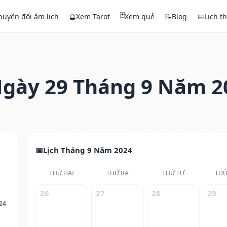
🃏
huyển đổi âm lịch
🔮
Xem Tarot
Xem quẻ
📝
Blog
📅
Lịch t
gày 29 Tháng 9 Năm 2
Lịch Tháng 9 Năm 2024
THỨ HAI
THỨ BA
THỨ TƯ
THỨ
26
27
28
29
24