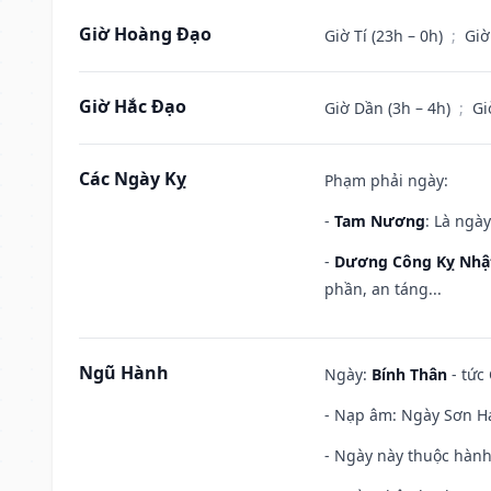
Giờ Hoàng Đạo
Giờ Tí (23h – 0h)
;
Giờ
Giờ Hắc Đạo
Giờ Dần (3h – 4h)
;
Gi
Các Ngày Kỵ
Phạm phải ngày:
-
Tam Nương
: Là ngà
-
Dương Công Kỵ Nhậ
phần, an táng...
Ngũ Hành
Ngày:
Bính Thân
- tức
- Nạp âm: Ngày Sơn Hạ
- Ngày này thuộc hành