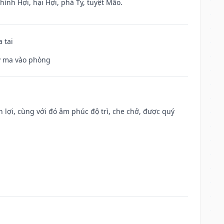
ình Hợi, hại Hợi, phá Tỵ, tuyệt Mão.
 tai
uỷ ma vào phòng
n lợi, cùng với đó âm phúc độ trì, che chở, được quý