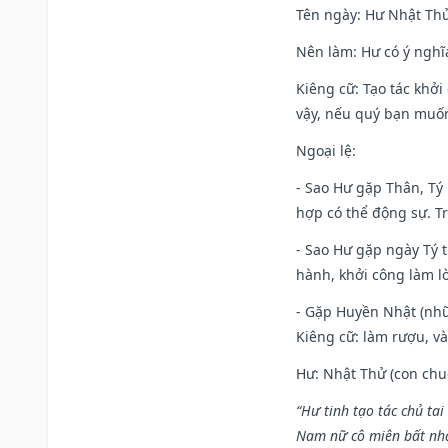
Tên ngày
: Hư Nhật Thử
Nên làm
: Hư có ý ngh
Kiêng cữ
: Tạo tác khở
vậy, nếu quý bạn muốn 
Ngoại lệ
:
- Sao Hư gặp Thân, Tý 
hợp có thể động sự. Tr
- Sao Hư gặp ngày Tý t
hành, khởi công làm lò
- Gặp Huyền Nhật (nhữ
Kiêng cữ: làm rượu, v
Hư: Nhật Thử (con chuộ
“Hư tinh tạo tác chủ tai
Nam nữ cô miên bất nhấ