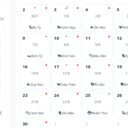
⭐
🌙
2
3
4
5
30/7
1/8
2/8
ìn
🐍
🐎
🐐
🐒
Kỷ Tỵ
Canh Ngọ
Tân Mùi
Nh
⭐
9
10
11
12
7/8
8/8
9/8
1
🐀
🐂
🐅
🐈
Bính Tý
Đinh Sửu
Mậu Dần
K
⭐
16
17
18
19
14/8
15/8
16/8
1
🐐
🐒
🐓
🐕
Quý Mùi
Giáp Thân
Ất Dậu
Bí
23
24
25
26
21/8
22/8
23/8
2
🐅
🐈
🐉
🐍
ê.
Canh Dần
Tân Mão
Nhâm Thìn
Q
30
1
2
3