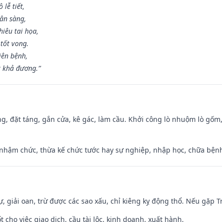
lễ tiết,
hân sàng,
iêu tai họa,
tốt vong.
iên bệnh,
t khả đương.”
ng, đặt táng, gắn cửa, kê gác, làm cầu. Khởi công lò nhuộm lò gốm,
 nhậm chức, thừa kế chức tước hay sự nghiệp, nhập học, chữa bện
tự, giải oan, trừ được các sao xấu, chỉ kiêng kỵ động thổ. Nếu gặp Tr
t cho việc giao dịch, cầu tài lộc, kinh doanh, xuất hành.