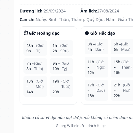
Dương lịch:
29/09/2024
Âm lịch:
27/08/2024
Can chi:
Ngày: Bính Thân, Tháng: Quý Dậu, Năm: Giáp Th
⏱️ Giờ Hoàng đạo
🌑 Giờ Hắc đạo
3h –
(Giờ
5h –
(Giờ
23h –
(Giờ
1h –
(Giờ
4h
Dần)
6h
Mão)
0h
Tí)
2h
Sửu)
11h
(Giờ
15h
(Giờ
7h –
(Giờ
9h –
(Giờ
–
Ngọ)
–
Thân)
8h
Thìn)
10h
Tỵ)
12h
16h
13h
(Giờ
19h
(Giờ
17h
(Giờ
21h
(Giờ
–
Mùi)
–
Tuất)
–
Dậu)
–
Hợi)
14h
20h
18h
22h
Không có sự vĩ đại nào đạt được mà không có niềm đam m
— Georg Wilhelm Friedrich Hegel