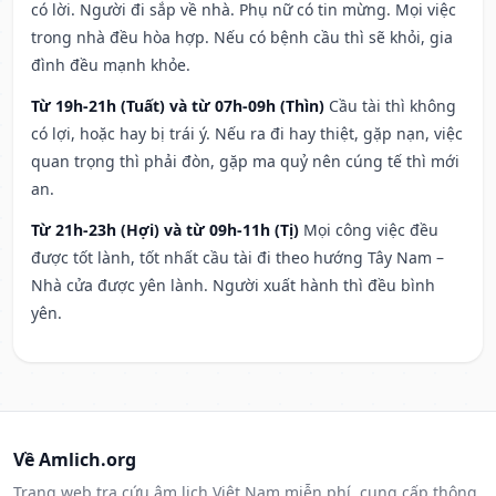
có lời. Người đi sắp về nhà. Phụ nữ có tin mừng. Mọi việc
trong nhà đều hòa hợp. Nếu có bệnh cầu thì sẽ khỏi, gia
đình đều mạnh khỏe.
Từ 19h-21h (Tuất) và từ 07h-09h (Thìn)
Cầu tài thì không
có lợi, hoặc hay bị trái ý. Nếu ra đi hay thiệt, gặp nạn, việc
quan trọng thì phải đòn, gặp ma quỷ nên cúng tế thì mới
an.
Từ 21h-23h (Hợi) và từ 09h-11h (Tị)
Mọi công việc đều
được tốt lành, tốt nhất cầu tài đi theo hướng Tây Nam –
Nhà cửa được yên lành. Người xuất hành thì đều bình
yên.
Về Amlich.org
Trang web tra cứu âm lịch Việt Nam miễn phí, cung cấp thông