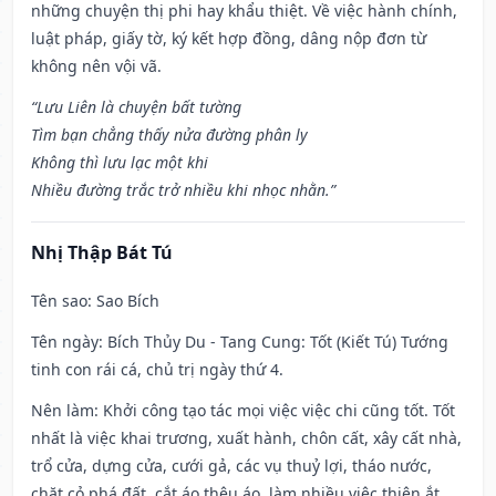
những chuyện thị phi hay khẩu thiệt. Về việc hành chính,
luật pháp, giấy tờ, ký kết hợp đồng, dâng nộp đơn từ
không nên vội vã.
“Lưu Liên là chuyện bất tường
Tìm bạn chẳng thấy nửa đường phân ly
Không thì lưu lạc một khi
Nhiều đường trắc trở nhiều khi nhọc nhằn.”
Nhị Thập Bát Tú
Tên sao
: Sao Bích
Tên ngày
: Bích Thủy Du - Tang Cung: Tốt (Kiết Tú) Tướng
tinh con rái cá, chủ trị ngày thứ 4.
Nên làm
: Khởi công tạo tác mọi việc việc chi cũng tốt. Tốt
nhất là việc khai trương, xuất hành, chôn cất, xây cất nhà,
trổ cửa, dựng cửa, cưới gả, các vụ thuỷ lợi, tháo nước,
chặt cỏ phá đất, cắt áo thêu áo, làm nhiều việc thiện ắt