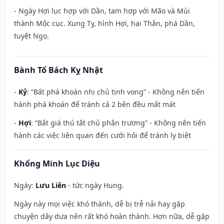
- Ngày Hợi lục hợp với Dần, tam hợp với Mão và Mùi
thành Mộc cục. Xung Tỵ, hình Hợi, hại Thân, phá Dần,
tuyệt Ngọ.
Bành Tổ Bách Kỵ Nhật
-
Kỷ
: “Bất phá khoán nhị chủ tịnh vong” - Không nên tiến
hành phá khoán để tránh cả 2 bên đều mất mát
-
Hợi
: “Bất giá thú tất chủ phân trương” - Không nên tiến
hành các việc liên quan đến cưới hỏi để tránh ly biệt
Khổng Minh Lục Diệu
Ngày:
Lưu Liên
- tức ngày Hung.
Ngày này mọi việc khó thành, dễ bị trễ nải hay gặp
chuyện dây dưa nên rất khó hoàn thành. Hơn nữa, dễ gặp