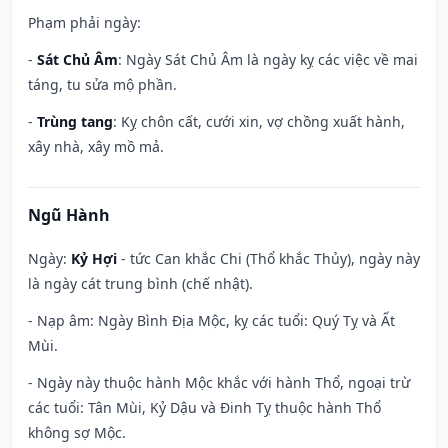
Phạm phải ngày:
-
Sát Chủ Âm
: Ngày Sát Chủ Âm là ngày kỵ các việc về mai
táng, tu sửa mộ phần.
-
Trùng tang
: Kỵ chôn cất, cưới xin, vợ chồng xuất hành,
xây nhà, xây mồ mả.
Ngũ Hành
Ngày:
Kỷ Hợi
- tức Can khắc Chi (Thổ khắc Thủy), ngày này
là ngày cát trung bình (chế nhật).
- Nạp âm: Ngày Bình Địa Mộc, kỵ các tuổi: Quý Tỵ và Ất
Mùi.
- Ngày này thuộc hành Mộc khắc với hành Thổ, ngoại trừ
các tuổi: Tân Mùi, Kỷ Dậu và Đinh Tỵ thuộc hành Thổ
không sợ Mộc.