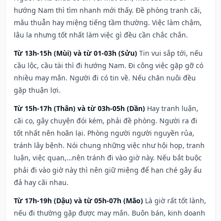
hướng Nam thì tìm nhanh mới thấy. Đề phòng tranh cãi,
mâu thuẫn hay miệng tiếng tầm thường. Việc làm chậm,
lâu la nhưng tốt nhất làm việc gì đều cần chắc chắn.
Từ 13h-15h (Mùi) và từ 01-03h (Sửu)
Tin vui sắp tới, nếu
cầu lộc, cầu tài thì đi hướng Nam. Đi công việc gặp gỡ có
nhiều may mắn. Người đi có tin về. Nếu chăn nuôi đều
gặp thuận lợi.
Từ 15h-17h (Thân) và từ 03h-05h (Dần)
Hay tranh luận,
cãi cọ, gây chuyện đói kém, phải đề phòng. Người ra đi
tốt nhất nên hoãn lại. Phòng người người nguyền rủa,
tránh lây bệnh. Nói chung những việc như hội họp, tranh
luận, việc quan,…nên tránh đi vào giờ này. Nếu bắt buộc
phải đi vào giờ này thì nên giữ miệng để hạn ché gây ẩu
đả hay cãi nhau.
Từ 17h-19h (Dậu) và từ 05h-07h (Mão)
Là giờ rất tốt lành,
nếu đi thường gặp được may mắn. Buôn bán, kinh doanh