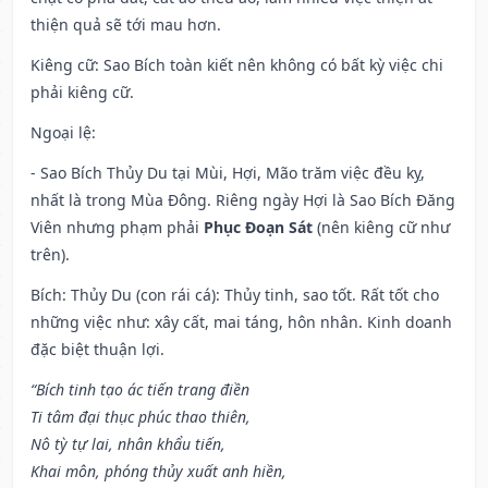
thiện quả sẽ tới mau hơn.
Kiêng cữ
: Sao Bích toàn kiết nên không có bất kỳ việc chi
phải kiêng cữ.
Ngoại lệ
:
- Sao Bích Thủy Du tại Mùi, Hợi, Mão trăm việc đều kỵ,
nhất là trong Mùa Đông. Riêng ngày Hợi là Sao Bích Đăng
Viên nhưng phạm phải
Phục Đoạn Sát
(nên kiêng cữ như
trên).
Bích: Thủy Du (con rái cá): Thủy tinh, sao tốt. Rất tốt cho
những việc như: xây cất, mai táng, hôn nhân. Kinh doanh
đặc biệt thuận lợi.
“Bích tinh tạo ác tiến trang điền
Ti tâm đại thục phúc thao thiên,
Nô tỳ tự lai, nhân khẩu tiến,
Khai môn, phóng thủy xuất anh hiền,