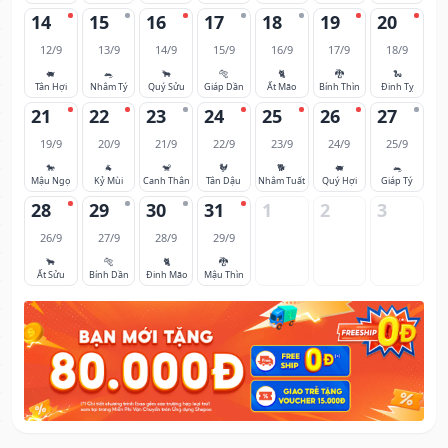
14
15
16
17
18
19
20
12/9
13/9
14/9
15/9
16/9
17/9
18/9
🐖
🐀
🐂
🐅
🐈
🐉
🐍
Tân Hợi
Nhâm Tý
Quý Sửu
Giáp Dần
Ất Mão
Bính Thìn
Đinh Tỵ
21
22
23
24
25
26
27
19/9
20/9
21/9
22/9
23/9
24/9
25/9
🐎
🐐
🐒
🐓
🐕
🐖
🐀
Mậu Ngọ
Kỷ Mùi
Canh Thân
Tân Dậu
Nhâm Tuất
Quý Hợi
Giáp Tý
28
29
30
31
1
2
3
26/9
27/9
28/9
29/9
🐂
🐅
🐈
🐉
Ất Sửu
Bính Dần
Đinh Mão
Mậu Thìn