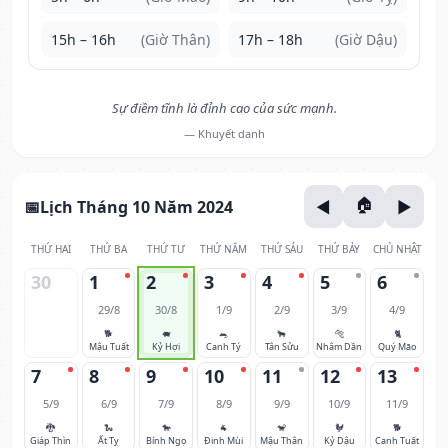
15h – 16h
(Giờ Thân)
17h – 18h
(Giờ Dậu)
Sự điềm tĩnh là đỉnh cao của sức mạnh.
— Khuyết danh
Lịch Tháng 10 Năm 2024
THỨ HAI
THỨ BA
THỨ TƯ
THỨ NĂM
THỨ SÁU
THỨ BẢY
CHỦ NHẬT
30
1
2
3
4
5
6
29/8
30/8
1/9
2/9
3/9
4/9
🐕
🐖
🐀
🐂
🐅
🐈
Mậu Tuất
Kỷ Hợi
Canh Tý
Tân Sửu
Nhâm Dần
Quý Mão
7
8
9
10
11
12
13
5/9
6/9
7/9
8/9
9/9
10/9
11/9
🐉
🐍
🐎
🐐
🐒
🐓
🐕
Giáp Thìn
Ất Tỵ
Bính Ngọ
Đinh Mùi
Mậu Thân
Kỷ Dậu
Canh Tuất