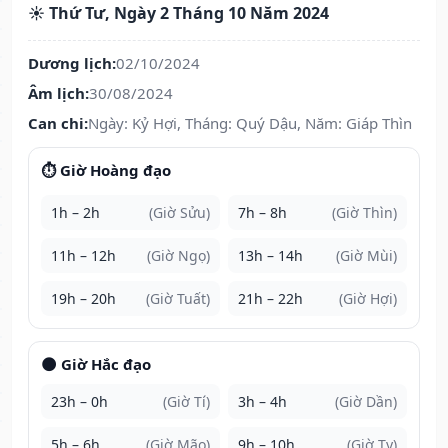
☀️ Thứ Tư, Ngày 2 Tháng 10 Năm 2024
Dương lịch:
02/10/2024
Âm lịch:
30/08/2024
Can chi:
Ngày: Kỷ Hợi, Tháng: Quý Dậu, Năm: Giáp Thìn
⏱️ Giờ Hoàng đạo
1h – 2h
(Giờ Sửu)
7h – 8h
(Giờ Thìn)
11h – 12h
(Giờ Ngọ)
13h – 14h
(Giờ Mùi)
19h – 20h
(Giờ Tuất)
21h – 22h
(Giờ Hợi)
🌑 Giờ Hắc đạo
23h – 0h
(Giờ Tí)
3h – 4h
(Giờ Dần)
5h – 6h
(Giờ Mão)
9h – 10h
(Giờ Tỵ)