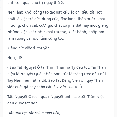
tinh con quạ, chủ trị ngày thứ 2.
Nên làm
: Khởi công tạo tác bất kể việc chi đều tốt. Tốt
nhất là việc trổ cửa dựng cửa, đào kinh, tháo nước, khai
mương, chôn cất, cưới gả, chặt cỏ phá đất hay móc giếng.
Những việc khác như khai trương, xuất hành, nhập học,
làm ruộng và nuôi tằm cũng tốt.
Kiêng cữ
: Việc đi thuyền.
Ngoại lệ
:
- Sao Tất Nguyệt Ô tại Thìn, Thân và Tý đều tốt. Tại Thân
hiệu là Nguyệt Quải Khôn Sơn, tức là trăng treo đầu núi
Tây Nam nên rất là tốt. Sao Tất Đăng Viên ở ngày Thân
việc cưới gả hay chôn cất là 2 việc ĐẠI KIẾT.
Tất: Nguyệt Ô (con quạ): Nguyệt tinh, sao tốt. Trăm việc
đều được tốt đẹp.
“Tất tinh tạo tác chủ quang tiền,