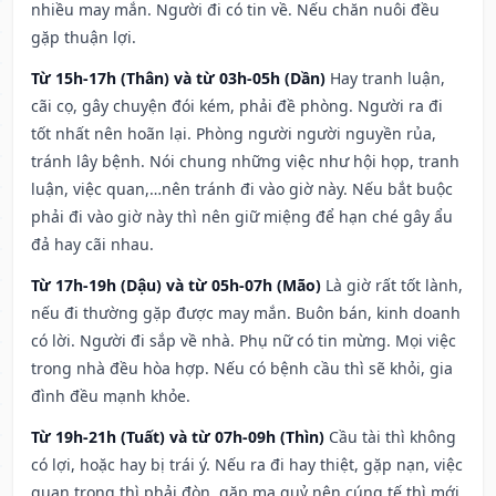
nhiều may mắn. Người đi có tin về. Nếu chăn nuôi đều
gặp thuận lợi.
Từ 15h-17h (Thân) và từ 03h-05h (Dần)
Hay tranh luận,
cãi cọ, gây chuyện đói kém, phải đề phòng. Người ra đi
tốt nhất nên hoãn lại. Phòng người người nguyền rủa,
tránh lây bệnh. Nói chung những việc như hội họp, tranh
luận, việc quan,…nên tránh đi vào giờ này. Nếu bắt buộc
phải đi vào giờ này thì nên giữ miệng để hạn ché gây ẩu
đả hay cãi nhau.
Từ 17h-19h (Dậu) và từ 05h-07h (Mão)
Là giờ rất tốt lành,
nếu đi thường gặp được may mắn. Buôn bán, kinh doanh
có lời. Người đi sắp về nhà. Phụ nữ có tin mừng. Mọi việc
trong nhà đều hòa hợp. Nếu có bệnh cầu thì sẽ khỏi, gia
đình đều mạnh khỏe.
Từ 19h-21h (Tuất) và từ 07h-09h (Thìn)
Cầu tài thì không
có lợi, hoặc hay bị trái ý. Nếu ra đi hay thiệt, gặp nạn, việc
quan trọng thì phải đòn, gặp ma quỷ nên cúng tế thì mới