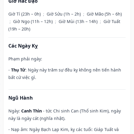
Giờ Hắc Đạo
Giờ Tí (23h – 0h)
;
Giờ Sửu (1h – 2h)
;
Giờ Mão (5h – 6h)
;
Giờ Ngọ (11h – 12h)
;
Giờ Mùi (13h – 14h)
;
Giờ Tuất
(19h – 20h)
Các Ngày Kỵ
Phạm phải ngày:
-
Thụ Tử
: Ngày này trăm sự đều kỵ không nên tiến hành
bất cứ việc gì.
Ngũ Hành
Ngày:
Canh Thìn
- tức Chi sinh Can (Thổ sinh Kim), ngày
này là ngày cát (nghĩa nhật).
- Nạp âm: Ngày Bạch Lạp Kim, kỵ các tuổi: Giáp Tuất và