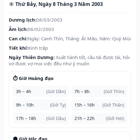
☀️ Thứ Bảy, Ngày 8 Tháng 3 Năm 2003
Dương lịch:
08/03/2003
Âm lịch:
06/02/2003
Can chi:
Ngày: Canh Thìn, Tháng: Ất Mão, Năm: Quý Mùi
Tiết khí:
Kinh trập
Ngày Thiên Dương:
Xuất hành tốt, cầu tài được tài, hỏi
vợ được vợ mọi việc đều như ý muốn
⏱️ Giờ Hoàng đạo
3h – 4h
(Giờ Dần)
7h – 8h
(Giờ Thìn)
9h – 10h
(Giờ Tỵ)
15h – 16h
(Giờ Thân)
17h – 18h
(Giờ Dậu)
21h – 22h
(Giờ Hợi)
🌑 Giờ Hắc đạo