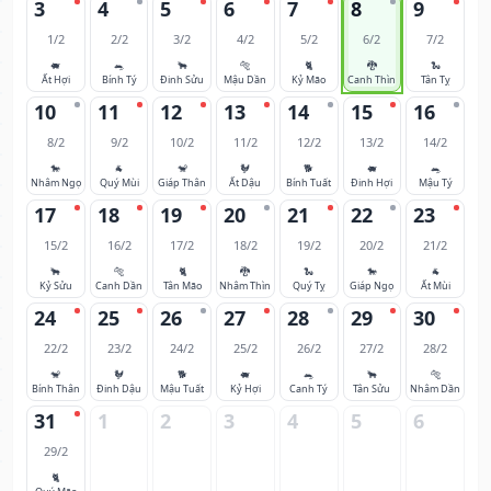
3
4
5
6
7
8
9
1/2
2/2
3/2
4/2
5/2
6/2
7/2
🐖
🐀
🐂
🐅
🐈
🐉
🐍
Ất Hợi
Bính Tý
Đinh Sửu
Mậu Dần
Kỷ Mão
Canh Thìn
Tân Tỵ
10
11
12
13
14
15
16
8/2
9/2
10/2
11/2
12/2
13/2
14/2
🐎
🐐
🐒
🐓
🐕
🐖
🐀
Nhâm Ngọ
Quý Mùi
Giáp Thân
Ất Dậu
Bính Tuất
Đinh Hợi
Mậu Tý
17
18
19
20
21
22
23
15/2
16/2
17/2
18/2
19/2
20/2
21/2
🐂
🐅
🐈
🐉
🐍
🐎
🐐
Kỷ Sửu
Canh Dần
Tân Mão
Nhâm Thìn
Quý Tỵ
Giáp Ngọ
Ất Mùi
24
25
26
27
28
29
30
22/2
23/2
24/2
25/2
26/2
27/2
28/2
🐒
🐓
🐕
🐖
🐀
🐂
🐅
Bính Thân
Đinh Dậu
Mậu Tuất
Kỷ Hợi
Canh Tý
Tân Sửu
Nhâm Dần
31
1
2
3
4
5
6
29/2
🐈