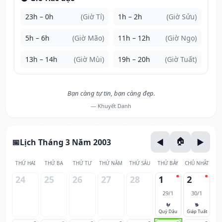
23h – 0h
(Giờ Tí)
1h – 2h
(Giờ Sửu)
5h – 6h
(Giờ Mão)
11h – 12h
(Giờ Ngọ)
13h – 14h
(Giờ Mùi)
19h – 20h
(Giờ Tuất)
Bạn càng tự tin, bạn càng đẹp.
— Khuyết Danh
Lịch Tháng 3 Năm 2003
THỨ HAI
THỨ BA
THỨ TƯ
THỨ NĂM
THỨ SÁU
THỨ BẢY
CHỦ NHẬT
24
25
26
27
28
1
2
29/1
30/1
🐓
🐕
Quý Dậu
Giáp Tuất