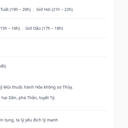
 Tuất (19h – 20h)
;
Giờ Hợi (21h – 22h)
(15h – 16h)
;
Giờ Dậu (17h – 18h)
ật).
 Kỷ Mùi thuộc hành Hỏa không sợ Thủy.
hại Dần, phá Thân, tuyệt Tý.
ện tụng, ta lý yếu địch lý mạnh