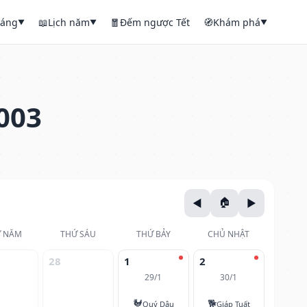
háng
📖
Lịch năm
🧧
Đếm ngược Tết
🧭
Khám phá
▼
▼
▼
003
 NĂM
THỨ SÁU
THỨ BẢY
CHỦ NHẬT
28
1
2
29/1
30/1
🐓
🐕
Quý Dậu
Giáp Tuất