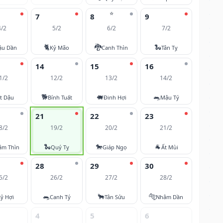
⭐
7
8
9
4/2
5/2
6/2
7/2
🐈
🐉
🐍
ậu Dần
Kỷ Mão
Canh Thìn
Tân Tỵ
14
15
16
1/2
12/2
13/2
14/2
🐕
🐖
🐀
t Dậu
Bính Tuất
Đinh Hợi
Mậu Tý
21
22
23
8/2
19/2
20/2
21/2
🐍
🐎
🐐
âm Thìn
Quý Tỵ
Giáp Ngọ
Ất Mùi
28
29
30
5/2
26/2
27/2
28/2
🐀
🐂
🐅
ỷ Hợi
Canh Tý
Tân Sửu
Nhâm Dần
4
5
6