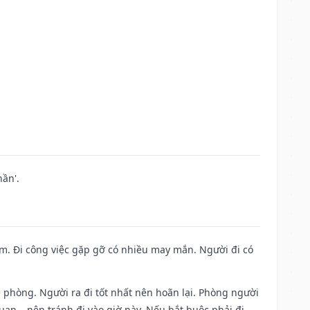
ần'.
Nam. Đi công việc gặp gỡ có nhiều may mắn. Người đi có
ề phòng. Người ra đi tốt nhất nên hoãn lại. Phòng người
uan,…nên tránh đi vào giờ này. Nếu bắt buộc phải đi