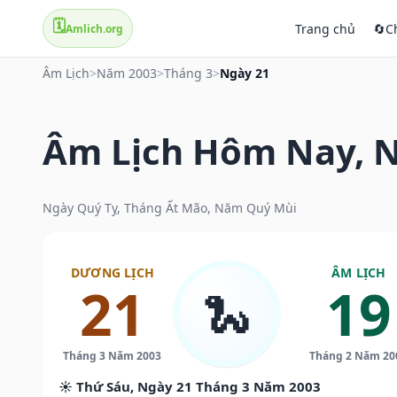
🗓️
Trang chủ
🔄
C
Amlich.org
Âm Lịch
>
Năm 2003
>
Tháng 3
>
Ngày 21
Âm Lịch Hôm Nay, N
Ngày Quý Tỵ, Tháng Ất Mão, Năm Quý Mùi
DƯƠNG LỊCH
ÂM LỊCH
21
19
🐍
Tháng 3 Năm 2003
Tháng 2 Năm 20
☀️ Thứ Sáu, Ngày 21 Tháng 3 Năm 2003