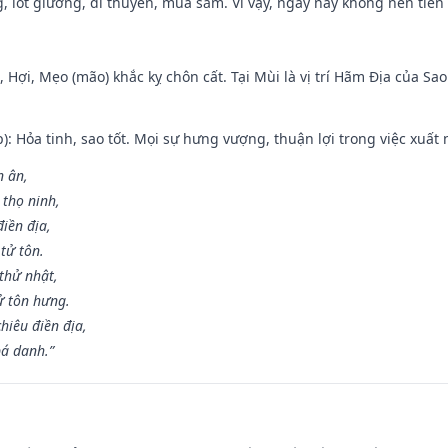
, lót giường, đi thuyền, mua sắm. Vì vậy, ngày này không nên tiến
i, Hợi, Mẹo (mão) khắc kỵ chôn cất. Tại Mùi là vị trí Hãm Địa của S
p): Hỏa tinh, sao tốt. Mọi sự hưng vượng, thuận lợi trong việc xuất 
n ân,
 thọ ninh,
điền địa,
tử tôn.
thử nhật,
ử tôn hưng.
hiêu điền địa,
bá danh.”