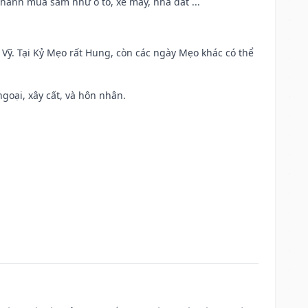
 hành mua sắm như ô tô, xe máy, nhà đất ...
ao Vỹ. Tại Kỷ Mẹo rất Hung, còn các ngày Mẹo khác có thể
ngoại, xây cất, và hôn nhân.