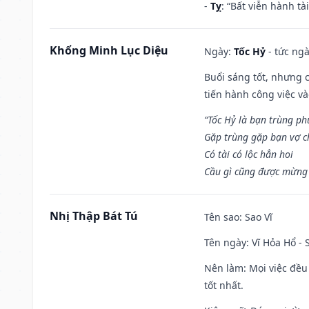
-
Tỵ
: “Bất viễn hành t
Khổng Minh Lục Diệu
Ngày:
Tốc Hỷ
- tức ngà
Buổi sáng tốt, nhưng 
tiến hành công việc v
“Tốc Hỷ là bạn trùng p
Gặp trùng gặp bạn vợ c
Có tài có lộc hẳn hoi
Cầu gì cũng được mừng 
Nhị Thập Bát Tú
Tên sao
: Sao Vĩ
Tên ngày
: Vĩ Hỏa Hổ -
Nên làm
: Mọi việc đều
tốt nhất.