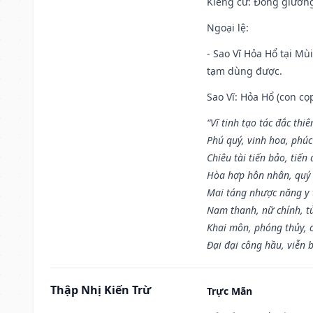
Kiêng cữ
: Đóng giường
Ngoại lệ
:
- Sao Vĩ Hỏa Hổ tại Mù
tạm dùng được.
Sao Vĩ: Hỏa Hổ (con cọ
“Vĩ tinh tạo tác đắc thiê
Phú quý, vinh hoa, phúc
Chiêu tài tiến bảo, tiến 
Hòa hợp hôn nhân, quý 
Mai táng nhược năng y 
Nam thanh, nữ chính, t
Khai môn, phóng thủy, c
Đại đại công hầu, viễn 
Thập Nhị Kiến Trừ
Trực Mãn