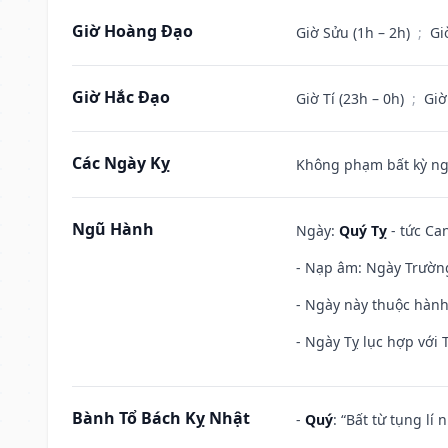
Giờ Hoàng Đạo
Giờ Sửu (1h – 2h)
;
Gi
Giờ Hắc Đạo
Giờ Tí (23h – 0h)
;
Giờ
Các Ngày Kỵ
Không phạm bất kỳ ngày
Ngũ Hành
Ngày:
Quý Tỵ
- tức Can
- Nạp âm: Ngày Trường 
- Ngày này thuộc hành
- Ngày Tỵ lục hợp với 
Bành Tổ Bách Kỵ Nhật
-
Quý
: “Bất từ tụng lí