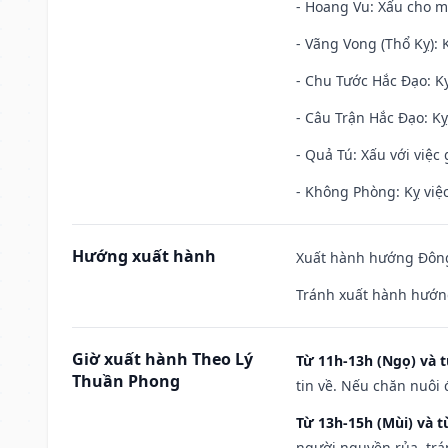
- Hoang Vu: Xấu cho m
- Vãng Vong (Thổ Kỵ): K
- Chu Tước Hắc Đạo: Kỵ
- Câu Trận Hắc Đạo: Kỵ
- Quả Tú: Xấu với việc g
- Không Phòng: Kỵ việc 
Hướng xuất hành
Xuất hành hướng Đông 
Tránh xuất hành hướng
Giờ xuất hành Theo Lý
Từ 11h-13h (Ngọ) và t
Thuần Phong
tin về. Nếu chăn nuôi 
Từ 13h-15h (Mùi) và t
người nguyền rủa, trá