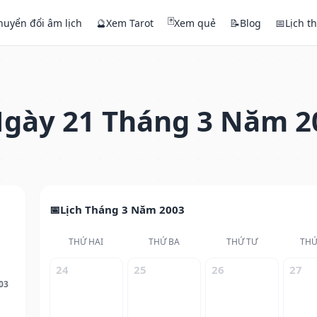
🃏
huyển đổi âm lịch
🔮
Xem Tarot
Xem quẻ
📝
Blog
📅
Lịch t
gày 21 Tháng 3 Năm 2
Lịch Tháng 3 Năm 2003
THỨ HAI
THỨ BA
THỨ TƯ
THỨ
24
25
26
27
03