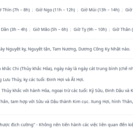
ờ Thìn (7h – 8h)
;
Giờ Ngọ (11h – 12h)
;
Giờ Mùi (13h – 14h)
;
Giờ
 Dần (3h – 4h)
;
Giờ Mão (5h – 6h)
;
Giờ Tỵ (9h – 10h)
;
Giờ Thân 
 Nguyệt kỵ, Nguyệt tận, Tam Nương, Dương Công Kỵ Nhật nào.
 khắc Chi (Thủy khắc Hỏa), ngày này là ngày cát trung bình (chế nh
Lưu Thủy, kỵ các tuổi: Đinh Hợi và Ất Hợi.
 Thủy khắc với hành Hỏa, ngoại trừ các tuổi: Kỷ Sửu, Đinh Dậu và
Thân, tam hợp với Sửu và Dậu thành Kim cục. Xung Hợi, hình Thân, 
 nhược địch cường” - Không nên tiến hành các việc liên quan đến ki