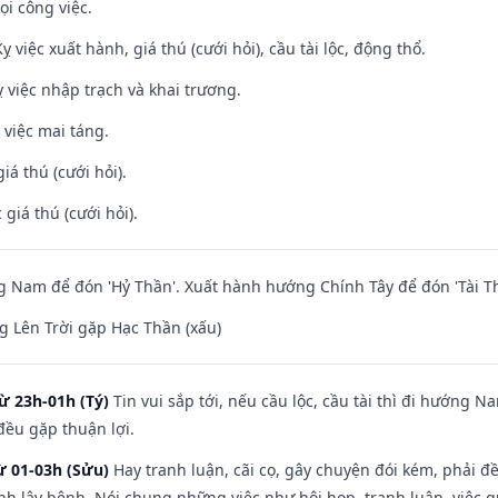
ọi công việc.
ỵ việc xuất hành, giá thú (cưới hỏi), cầu tài lộc, động thổ.
 việc nhập trạch và khai trương.
 việc mai táng.
iá thú (cưới hỏi).
giá thú (cưới hỏi).
Nam để đón 'Hỷ Thần'. Xuất hành hướng Chính Tây để đón 'Tài Th
 Lên Trời gặp Hạc Thần (xấu)
ừ 23h-01h (Tý)
Tin vui sắp tới, nếu cầu lộc, cầu tài thì đi hướng 
đều gặp thuận lợi.
ừ 01-03h (Sửu)
Hay tranh luận, cãi cọ, gây chuyện đói kém, phải đ
nh lây bệnh. Nói chung những việc như hội họp, tranh luận, việc q