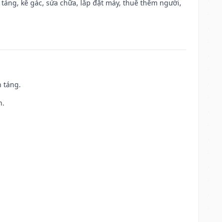
 táng, kê gác, sửa chữa, lắp đặt máy, thuê thêm người,
n táng.
h.