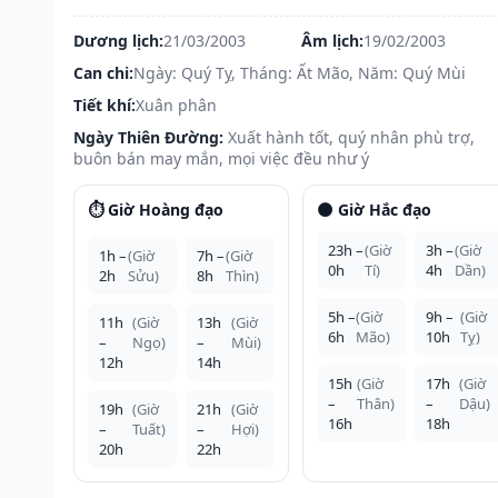
Dương lịch:
21/03/2003
Âm lịch:
19/02/2003
Can chi:
Ngày: Quý Tỵ, Tháng: Ất Mão, Năm: Quý Mùi
Tiết khí:
Xuân phân
Ngày Thiên Đường:
Xuất hành tốt, quý nhân phù trợ,
buôn bán may mắn, mọi việc đều như ý
⏱️ Giờ Hoàng đạo
🌑 Giờ Hắc đạo
23h –
(Giờ
3h –
(Giờ
1h –
(Giờ
7h –
(Giờ
0h
Tí)
4h
Dần)
2h
Sửu)
8h
Thìn)
5h –
(Giờ
9h –
(Giờ
11h
(Giờ
13h
(Giờ
6h
Mão)
10h
Tỵ)
–
Ngọ)
–
Mùi)
12h
14h
15h
(Giờ
17h
(Giờ
–
Thân)
–
Dậu)
19h
(Giờ
21h
(Giờ
16h
18h
–
Tuất)
–
Hợi)
20h
22h