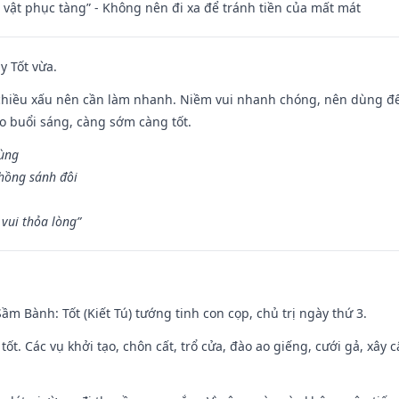
ài vật phục tàng” - Không nên đi xa để tránh tiền của mất mát
y Tốt vừa.
chiều xấu nên cần làm nhanh. Niềm vui nhanh chóng, nên dùng để 
ào buổi sáng, càng sớm càng tốt.
hùng
hồng sánh đôi
vui thỏa lòng”
 Sầm Bành: Tốt (Kiết Tú) tướng tinh con cọp, chủ trị ngày thứ 3.
 tốt. Các vụ khởi tạo, chôn cất, trổ cửa, đào ao giếng, cưới gả, xây 