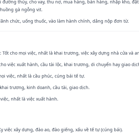
đi đường thủy, cho vay, thu nợ, mua hàng, bán hàng, nhập kho, đặt
chuồng gà ngỗng vịt.
 lãnh chức, uống thuốc, vào làm hành chính, dâng nộp đơn từ.
: Tốt cho mọi việc, nhất là khai trương, việc xây dựng nhà cửa và a
cho việc xuất hành, cầu tài lộc, khai trương, di chuyển hay giao dịc
ọi việc, nhất là cầu phúc, cúng bái tế tự.
 khai trương, kinh doanh, cầu tài, giao dịch.
việc, nhất là việc xuất hành.
ỵ việc xây dựng, đào ao, đào giếng, xấu về tế tự (cúng bái).