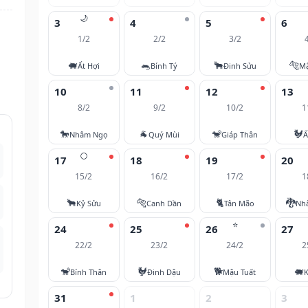
🌙
3
4
5
6
1/2
2/2
3/2
🐖
🐀
🐂
🐅
Ất Hợi
Bính Tý
Đinh Sửu
M
10
11
12
13
8/2
9/2
10/2
1
🐎
🐐
🐒
🐓
Nhâm Ngọ
Quý Mùi
Giáp Thân
Ấ
🌕
17
18
19
20
15/2
16/2
17/2
1
🐂
🐅
🐈
🐉
Kỷ Sửu
Canh Dần
Tân Mão
Nh
⭐
24
25
26
27
22/2
23/2
24/2
2
🐒
🐓
🐕
🐖
Bính Thân
Đinh Dậu
Mậu Tuất
K
31
1
2
3