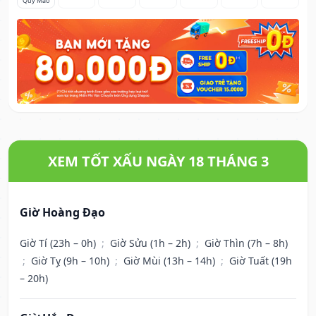
Quý Mão
XEM TỐT XẤU NGÀY 18 THÁNG 3
Giờ Hoàng Đạo
Giờ Tí (23h – 0h)
;
Giờ Sửu (1h – 2h)
;
Giờ Thìn (7h – 8h)
;
Giờ Tỵ (9h – 10h)
;
Giờ Mùi (13h – 14h)
;
Giờ Tuất (19h
– 20h)