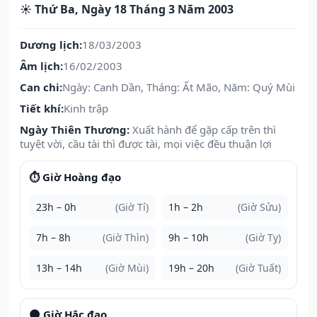
☀️ Thứ Ba, Ngày 18 Tháng 3 Năm 2003
Dương lịch:
18/03/2003
Âm lịch:
16/02/2003
Can chi:
Ngày: Canh Dần, Tháng: Ất Mão, Năm: Quý Mùi
Tiết khí:
Kinh trập
Ngày Thiên Thương:
Xuất hành để gặp cấp trên thì
tuyệt vời, cầu tài thì được tài, mọi việc đều thuận lợi
⏱️ Giờ Hoàng đạo
23h – 0h
(Giờ Tí)
1h – 2h
(Giờ Sửu)
7h – 8h
(Giờ Thìn)
9h – 10h
(Giờ Tỵ)
13h – 14h
(Giờ Mùi)
19h – 20h
(Giờ Tuất)
🌑 Giờ Hắc đạo