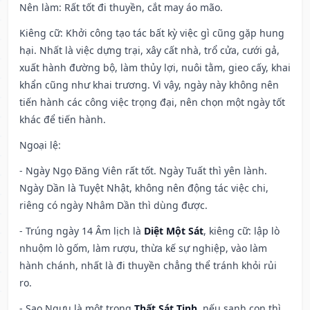
Nên làm
: Rất tốt đi thuyền, cắt may áo mão.
Kiêng cữ
: Khởi công tạo tác bất kỳ việc gì cũng gặp hung
hại. Nhất là việc dựng trại, xây cất nhà, trổ cửa, cưới gả,
xuất hành đường bộ, làm thủy lợi, nuôi tằm, gieo cấy, khai
khẩn cũng như khai trương. Vì vậy, ngày này không nên
tiến hành các công việc trọng đại, nên chọn một ngày tốt
khác để tiến hành.
Ngoại lệ
:
- Ngày Ngọ Đăng Viên rất tốt. Ngày Tuất thì yên lành.
Ngày Dần là Tuyệt Nhật, không nên động tác việc chi,
riêng có ngày Nhâm Dần thì dùng được.
- Trúng ngày 14 Âm lịch là
Diệt Một Sát
, kiêng cữ: lập lò
nhuộm lò gốm, làm rượu, thừa kế sự nghiệp, vào làm
hành chánh, nhất là đi thuyền chẳng thể tránh khỏi rủi
ro.
- Sao Ngưu là một trong
Thất Sát Tinh
, nếu sanh con thì