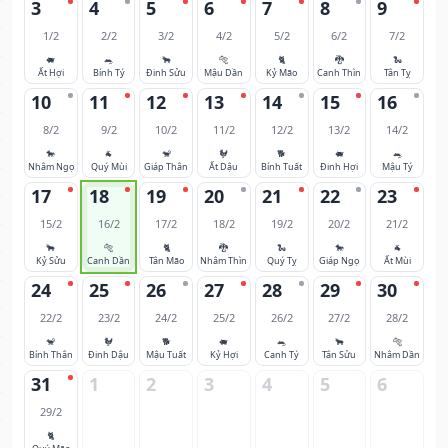
3
4
5
6
7
8
9
1/2
2/2
3/2
4/2
5/2
6/2
7/2
🐖
🐀
🐂
🐅
🐈
🐉
🐍
Ất Hợi
Bính Tý
Đinh Sửu
Mậu Dần
Kỷ Mão
Canh Thìn
Tân Tỵ
10
11
12
13
14
15
16
8/2
9/2
10/2
11/2
12/2
13/2
14/2
🐎
🐐
🐒
🐓
🐕
🐖
🐀
Nhâm Ngọ
Quý Mùi
Giáp Thân
Ất Dậu
Bính Tuất
Đinh Hợi
Mậu Tý
17
18
19
20
21
22
23
15/2
16/2
17/2
18/2
19/2
20/2
21/2
🐂
🐅
🐈
🐉
🐍
🐎
🐐
Kỷ Sửu
Canh Dần
Tân Mão
Nhâm Thìn
Quý Tỵ
Giáp Ngọ
Ất Mùi
24
25
26
27
28
29
30
22/2
23/2
24/2
25/2
26/2
27/2
28/2
🐒
🐓
🐕
🐖
🐀
🐂
🐅
Bính Thân
Đinh Dậu
Mậu Tuất
Kỷ Hợi
Canh Tý
Tân Sửu
Nhâm Dần
31
1
2
3
4
5
6
29/2
🐈