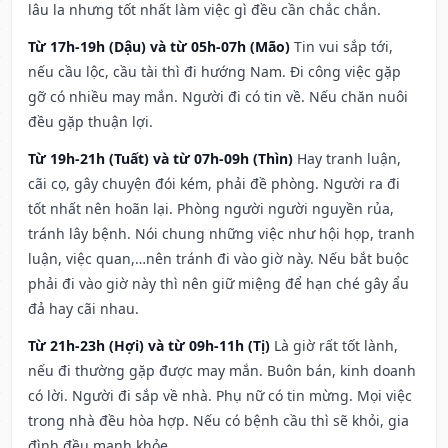
lâu la nhưng tốt nhất làm việc gì đều cần chắc chắn.
Từ 17h-19h (Dậu) và từ 05h-07h (Mão)
Tin vui sắp tới,
nếu cầu lộc, cầu tài thì đi hướng Nam. Đi công việc gặp
gỡ có nhiều may mắn. Người đi có tin về. Nếu chăn nuôi
đều gặp thuận lợi.
Từ 19h-21h (Tuất) và từ 07h-09h (Thìn)
Hay tranh luận,
cãi cọ, gây chuyện đói kém, phải đề phòng. Người ra đi
tốt nhất nên hoãn lại. Phòng người người nguyền rủa,
tránh lây bệnh. Nói chung những việc như hội họp, tranh
luận, việc quan,…nên tránh đi vào giờ này. Nếu bắt buộc
phải đi vào giờ này thì nên giữ miệng để hạn ché gây ẩu
đả hay cãi nhau.
Từ 21h-23h (Hợi) và từ 09h-11h (Tị)
Là giờ rất tốt lành,
nếu đi thường gặp được may mắn. Buôn bán, kinh doanh
có lời. Người đi sắp về nhà. Phụ nữ có tin mừng. Mọi việc
trong nhà đều hòa hợp. Nếu có bệnh cầu thì sẽ khỏi, gia
đình đều mạnh khỏe.