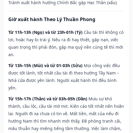
Tránh xuất hành hướng Chính Bắc gặp Hạc Thần (xấu)
Giờ xuất hành Theo Lý Thuần Phong
Từ 11h-13h (Ngọ) và từ 23h-01h (Tý)
Cầu tài thì không có
lợi, hoặc hay bị trái ý. Nếu ra đi hay thiệt, gặp nạn, việc
quan trọng thì phải đòn, gặp ma quỷ nên cúng tế thì mới
an.
Từ 13h-15h (Mùi) và từ 01-03h (Sửu)
Mọi công việc đều
được tốt lành, tốt nhất cầu tài đi theo hướng Tây Nam –
Nhà cửa được yên lành. Người xuất hành thì đều bình
yên.
Từ 15h-17h (Thân) và từ 03h-05h (Dần)
Mưu sự khó
thành, cầu lộc, cầu tài mờ mịt. Kiện cáo tốt nhất nên hoãn
lại. Người đi xa chưa có tin về. Mất tiền, mất của nếu đi
hướng Nam thì tìm nhanh mới thấy. Đề phòng tranh cãi,
mâu thuẫn hay miệng tiếng tầm thường. Việc làm chậm,