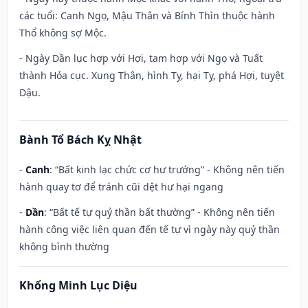
các tuổi: Canh Ngọ, Mậu Thân và Bính Thìn thuộc hành
Thổ không sợ Mộc.
- Ngày Dần lục hợp với Hợi, tam hợp với Ngọ và Tuất
thành Hỏa cục. Xung Thân, hình Tỵ, hại Tỵ, phá Hợi, tuyệt
Dậu.
Bành Tổ Bách Kỵ Nhật
-
Canh
: “Bất kinh lạc chức cơ hư trướng” - Không nên tiến
hành quay tơ để tránh cũi dệt hư hại ngang
-
Dần
: “Bất tế tự quỷ thần bất thường” - Không nên tiến
hành công việc liên quan đến tế tự vì ngày này quỷ thần
không bình thường
Khổng Minh Lục Diệu