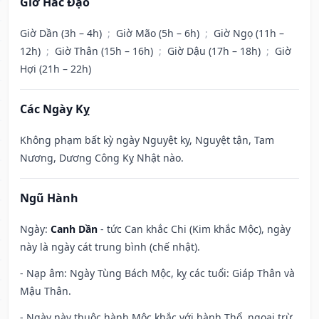
Giờ Hắc Đạo
Giờ Dần (3h – 4h)
;
Giờ Mão (5h – 6h)
;
Giờ Ngọ (11h –
12h)
;
Giờ Thân (15h – 16h)
;
Giờ Dậu (17h – 18h)
;
Giờ
Hợi (21h – 22h)
Các Ngày Kỵ
Không phạm bất kỳ ngày Nguyệt kỵ, Nguyệt tận, Tam
Nương, Dương Công Kỵ Nhật nào.
Ngũ Hành
Ngày:
Canh Dần
- tức Can khắc Chi (Kim khắc Mộc), ngày
này là ngày cát trung bình (chế nhật).
- Nạp âm: Ngày Tùng Bách Mộc, kỵ các tuổi: Giáp Thân và
Mậu Thân.
- Ngày này thuộc hành Mộc khắc với hành Thổ, ngoại trừ