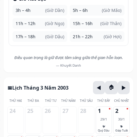
3h – 4h
(Giờ Dần)
5h – 6h
(Giờ Mão)
11h – 12h
(Giờ Ngọ)
15h – 16h
(Giờ Thân)
17h – 18h
(Giờ Dậu)
21h – 22h
(Giờ Hợi)
Điều quan trọng là giữ được tâm sáng giữa thế gian hỗn loạn.
— Khuyết Danh
Lịch Tháng 3 Năm 2003
THỨ HAI
THỨ BA
THỨ TƯ
THỨ NĂM
THỨ SÁU
THỨ BẢY
CHỦ NHẬT
24
25
26
27
28
1
2
29/1
30/1
🐓
🐕
Quý Dậu
Giáp Tuất