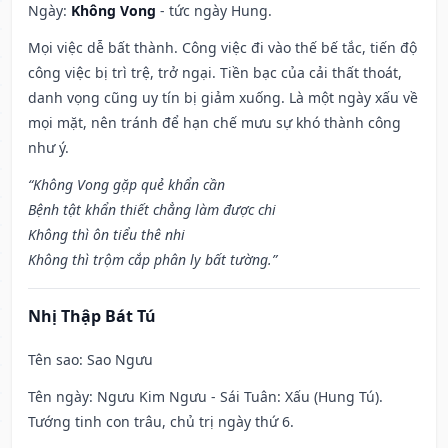
Ngày:
Không Vong
- tức ngày Hung.
Mọi việc dễ bất thành. Công việc đi vào thế bế tắc, tiến độ
công việc bị trì trệ, trở ngại. Tiền bạc của cải thất thoát,
danh vọng cũng uy tín bị giảm xuống. Là một ngày xấu về
mọi mặt, nên tránh để hạn chế mưu sự khó thành công
như ý.
“Không Vong gặp quẻ khẩn cần
Bệnh tật khẩn thiết chẳng làm được chi
Không thì ôn tiểu thê nhi
Không thì trộm cắp phân ly bất tường.”
Nhị Thập Bát Tú
Tên sao
: Sao Ngưu
Tên ngày
: Ngưu Kim Ngưu - Sái Tuân: Xấu (Hung Tú).
Tướng tinh con trâu, chủ trị ngày thứ 6.