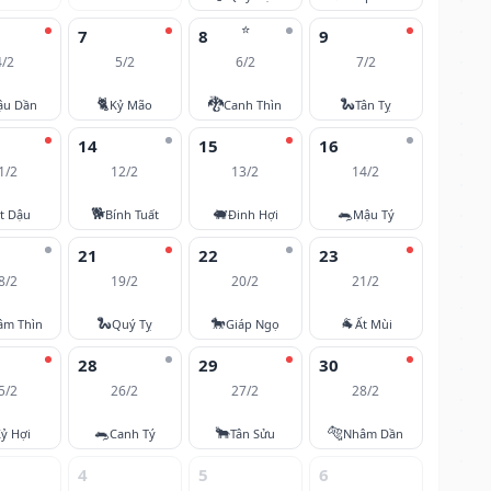
⭐
7
8
9
4/2
5/2
6/2
7/2
🐈
🐉
🐍
ậu Dần
Kỷ Mão
Canh Thìn
Tân Tỵ
14
15
16
1/2
12/2
13/2
14/2
🐕
🐖
🐀
t Dậu
Bính Tuất
Đinh Hợi
Mậu Tý
21
22
23
8/2
19/2
20/2
21/2
🐍
🐎
🐐
âm Thìn
Quý Tỵ
Giáp Ngọ
Ất Mùi
28
29
30
5/2
26/2
27/2
28/2
🐀
🐂
🐅
ỷ Hợi
Canh Tý
Tân Sửu
Nhâm Dần
4
5
6