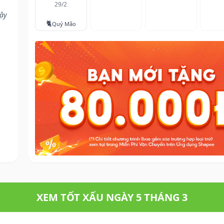
29/2
vậy
🐈
Quý Mão
XEM TỐT XẤU NGÀY 5 THÁNG 3