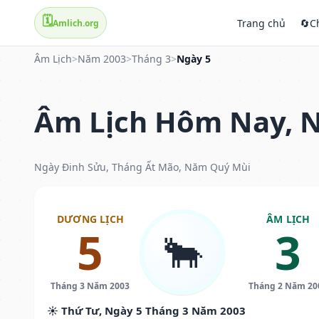
🗓️
Trang chủ
🔄
C
Amlich.org
Âm Lịch
>
Năm 2003
>
Tháng 3
>
Ngày 5
Âm Lịch Hôm Nay, N
Ngày Đinh Sửu, Tháng Ất Mão, Năm Quý Mùi
DƯƠNG LỊCH
ÂM LỊCH
5
3
🐂
Tháng 3 Năm 2003
Tháng 2 Năm 20
☀️ Thứ Tư, Ngày 5 Tháng 3 Năm 2003