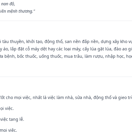
 nan độ,
hiên mệnh thương.”
đi tàu thuyền, khởi tạo, động thổ, san nền đắp nền, dựng xây kho
 áo, lắp đặt cỗ máy dệt hay các loại máy, cấy lúa gặt lúa, đào ao 
a bệnh, bốc thuốc, uống thuốc, mua trâu, làm rượu, nhập học, học 
 Tốt cho mọi việc, nhất là việc làm nhà, sửa nhà, động thổ và gieo tr
ọi việc.
việc tang lễ.
mọi việc.