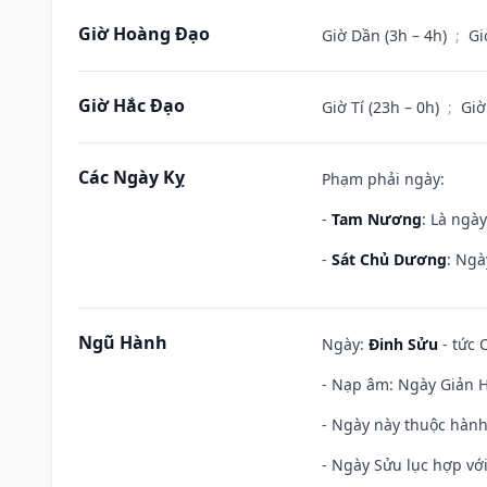
Giờ Hoàng Đạo
Giờ Dần (3h – 4h)
;
Gi
Giờ Hắc Đạo
Giờ Tí (23h – 0h)
;
Giờ
Các Ngày Kỵ
Phạm phải ngày:
-
Tam Nương
: Là ngà
-
Sát Chủ Dương
: Ngà
Ngũ Hành
Ngày:
Đinh Sửu
- tức 
- Nạp âm: Ngày Giản Hạ
- Ngày này thuộc hành
- Ngày Sửu lục hợp với