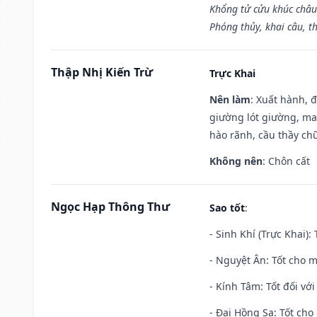
Khổng tử cửu khúc châu
Phóng thủy, khai câu, t
Thập Nhị Kiến Trừ
Trực Khai
Nên làm
: Xuất hành, 
giường lót giường, may
hào rãnh, cầu thầy chữ
Không nên
: Chôn cất
Ngọc Hạp Thông Thư
Sao tốt
:
- Sinh Khí (Trực Khai):
- Nguyệt Ân: Tốt cho m
- Kính Tâm: Tốt đối với 
- Đại Hồng Sa: Tốt cho 