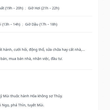
uất (19h – 20h)
;
Giờ Hợi (21h – 22h)
i (13h – 14h)
;
Giờ Dậu (17h – 18h)
t hành, cưới hỏi, động thổ, sửa chữa hay cất nhà,...
n bán, mua bán nhà, nhận việc, đầu tư.
 Kỷ Mùi thuộc hành Hỏa không sợ Thủy.
i Ngọ, phá Thìn, tuyệt Mùi.