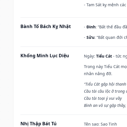
- Tam Sát kỵ mệnh các 
Bành Tổ Bách Kỵ Nhật
-
Đinh
: “Bất thế đầu đ
-
Sửu
: “Bất quan đới 
Khổng Minh Lục Diệu
Ngày:
Tiểu Cát
- tức n
Trong này Tiểu Cát mọi
nhân nâng đỡ.
“Tiểu Cát gặp hội thanh
Cầu tài cầu lộc ở trong
Cầu tài toại ý vui vầy
Bình an vô sự gặp thầy,
Nhị Thập Bát Tú
Tên sao
: Sao Tinh