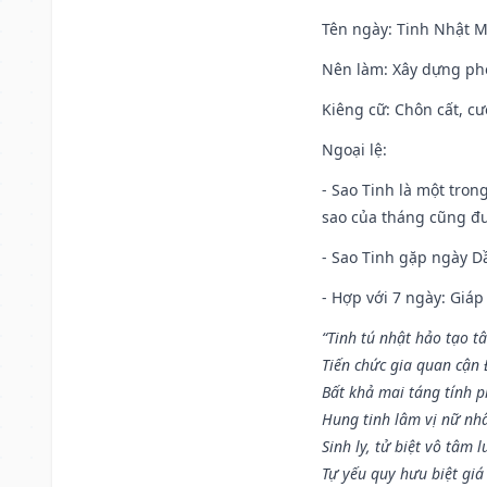
Tên ngày
: Tinh Nhật M
Nên làm
: Xây dựng ph
Kiêng cữ
: Chôn cất, c
Ngoại lệ
:
- Sao Tinh là một tron
sao của tháng cũng đ
- Sao Tinh gặp ngày Dầ
- Hợp với 7 ngày: Giá
“Tinh tú nhật hảo tạo t
Tiến chức gia quan cận
Bất khả mai táng tính p
Hung tinh lâm vị nữ nh
Sinh ly, tử biệt vô tâm l
Tự yếu quy hưu biệt giá