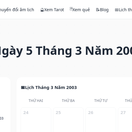
🃏
huyển đổi âm lịch
🔮
Xem Tarot
Xem quẻ
📝
Blog
📅
Lịch t
gày 5 Tháng 3 Năm 20
Lịch Tháng 3 Năm 2003
THỨ HAI
THỨ BA
THỨ TƯ
THỨ
24
25
26
27
03