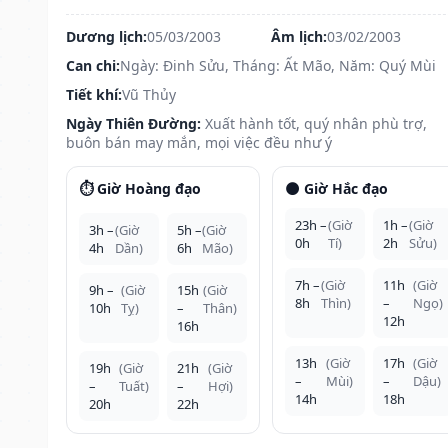
Dương lịch:
05/03/2003
Âm lịch:
03/02/2003
Can chi:
Ngày: Đinh Sửu, Tháng: Ất Mão, Năm: Quý Mùi
Tiết khí:
Vũ Thủy
Ngày Thiên Đường:
Xuất hành tốt, quý nhân phù trợ,
buôn bán may mắn, mọi việc đều như ý
⏱️ Giờ Hoàng đạo
🌑 Giờ Hắc đạo
23h –
(Giờ
1h –
(Giờ
3h –
(Giờ
5h –
(Giờ
0h
Tí)
2h
Sửu)
4h
Dần)
6h
Mão)
7h –
(Giờ
11h
(Giờ
9h –
(Giờ
15h
(Giờ
8h
Thìn)
–
Ngọ)
10h
Tỵ)
–
Thân)
12h
16h
13h
(Giờ
17h
(Giờ
19h
(Giờ
21h
(Giờ
–
Mùi)
–
Dậu)
–
Tuất)
–
Hợi)
14h
18h
20h
22h