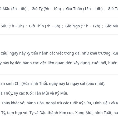
ờ Mão (5h – 6h)
;
Giờ Tỵ (9h – 10h)
;
Giờ Thân (15h – 16h)
;
Giờ T
 Sửu (1h – 2h)
;
Giờ Thìn (7h – 8h)
;
Giờ Ngọ (11h – 12h)
;
Giờ Mù
y xấu, ngày này kỵ tiến hành các việc trọng đại như khai trương, xuấ
y này kỵ tiến hành các việc liên quan đến xây dựng, cưới hỏi, buô
Can sinh Chi (Hỏa sinh Thổ), ngày này là ngày cát (bảo nhật).
 Thủy, kỵ các tuổi: Tân Mùi và Kỷ Mùi.
 Thủy khắc với hành Hỏa, ngoại trừ các tuổi: Kỷ Sửu, Đinh Dậu và
 Tý, tam hợp với Tỵ và Dậu thành Kim cục. Xung Mùi, hình Tuất, hạ