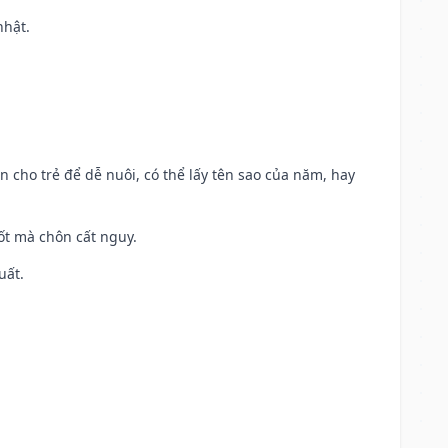
nhật.
n cho trẻ để dễ nuôi, có thể lấy tên sao của năm, hay
tốt mà chôn cất nguy.
uất.