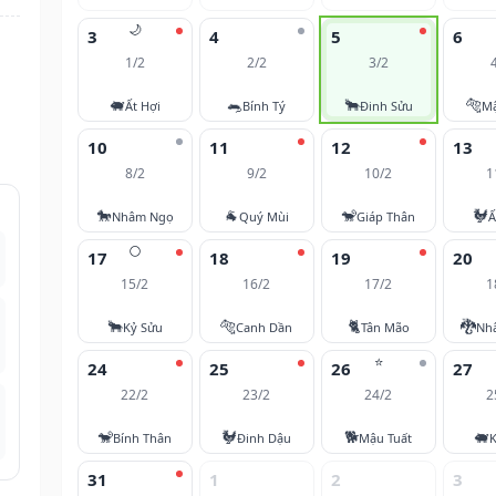
🌙
3
4
5
6
1/2
2/2
3/2
🐖
🐀
🐂
🐅
Ất Hợi
Bính Tý
Đinh Sửu
M
10
11
12
13
8/2
9/2
10/2
1
🐎
🐐
🐒
🐓
Nhâm Ngọ
Quý Mùi
Giáp Thân
Ấ
🌕
17
18
19
20
15/2
16/2
17/2
1
🐂
🐅
🐈
🐉
Kỷ Sửu
Canh Dần
Tân Mão
Nh
⭐
24
25
26
27
22/2
23/2
24/2
2
🐒
🐓
🐕
🐖
Bính Thân
Đinh Dậu
Mậu Tuất
K
31
1
2
3