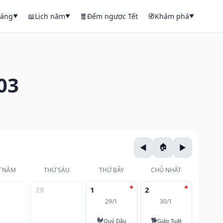
háng
📖
Lịch năm
🧧
Đếm ngược Tết
🧭
Khám phá
▼
▼
▼
03
 NĂM
THỨ SÁU
THỨ BẢY
CHỦ NHẬT
28
1
2
29/1
30/1
🐓
🐕
Quý Dậu
Giáp Tuất