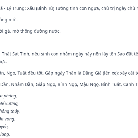
ã - Lý Trung: Xấu (Bình Tú) Tướng tinh con ngựa, chủ trị ngày chủ 
òng mới.
ưới gả, mở thông đường nước.
g Thất Sát Tinh, nếu sinh con nhằm ngày này nên lấy tên Sao đặt tê
ược.
n, Ngọ, Tuất đều tốt. Gặp ngày Thân là Đăng Giá (lên xe): xây cất 
p Dần, Nhâm Dần, Giáp Ngọ, Bính Ngọ, Mậu Ngọ, Bính Tuất, Canh T
ân phòng,
 Đế vương,
hóng thủy,
ân vong.
uyến,
 lang.