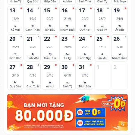
Nhâm Tý
Quý Sửu
Giáp Dần
Ất Mão
Bính Thìn
Đinh Tỵ
Mậu Ngọ
13
14
15
16
17
18
19
18/9
19/9
20/9
21/9
22/9
23/9
24/9
🐐
🐒
🐓
🐕
🐖
🐀
🐂
Kỷ Mùi
Canh Thân
Tân Dậu
Nhâm Tuất
Quý Hợi
Giáp Tý
Ất Sửu
20
21
22
23
24
25
26
25/9
26/9
27/9
28/9
29/9
1/10
2/10
🐅
🐈
🐉
🐍
🐎
🐐
🐒
Bính Dần
Đinh Mão
Mậu Thìn
Kỷ Tỵ
Canh Ngọ
Tân Mùi
Nhâm Thân
27
28
29
30
31
1
2
3/10
4/10
5/10
6/10
7/10
🐓
🐕
🐖
🐀
🐂
Quý Dậu
Giáp Tuất
Ất Hợi
Bính Tý
Đinh Sửu