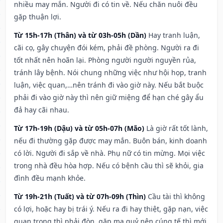
nhiều may mắn. Người đi có tin về. Nếu chăn nuôi đều
gặp thuận lợi.
Từ 15h-17h (Thân) và từ 03h-05h (Dần)
Hay tranh luận,
cãi cọ, gây chuyện đói kém, phải đề phòng. Người ra đi
tốt nhất nên hoãn lại. Phòng người người nguyền rủa,
tránh lây bệnh. Nói chung những việc như hội họp, tranh
luận, việc quan,…nên tránh đi vào giờ này. Nếu bắt buộc
phải đi vào giờ này thì nên giữ miệng để hạn ché gây ẩu
đả hay cãi nhau.
Từ 17h-19h (Dậu) và từ 05h-07h (Mão)
Là giờ rất tốt lành,
nếu đi thường gặp được may mắn. Buôn bán, kinh doanh
có lời. Người đi sắp về nhà. Phụ nữ có tin mừng. Mọi việc
trong nhà đều hòa hợp. Nếu có bệnh cầu thì sẽ khỏi, gia
đình đều mạnh khỏe.
Từ 19h-21h (Tuất) và từ 07h-09h (Thìn)
Cầu tài thì không
có lợi, hoặc hay bị trái ý. Nếu ra đi hay thiệt, gặp nạn, việc
quan trọng thì phải đòn, gặp ma quỷ nên cúng tế thì mới