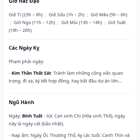
Giờ Hắc Đạo
Giờ Tí (23h – 0h)
;
Giờ Sửu (1h – 2h)
;
Giờ Mão (5h – 6h)
;
Giờ Ngọ (11h – 12h)
;
Giờ Mùi (13h – 14h)
;
Giờ Tuất
(19h – 20h)
Các Ngày Kỵ
Phạm phải ngày:
-
Kim Thần Thất Sát
: Tránh làm những công việc quan
trọng, đi xa, ký kết hợp đồng, hay bắt đầu dự án lớn...
Ngũ Hành
Ngày:
Bính Tuất
- tức Can sinh Chi (Hỏa sinh Thổ), ngày
này là ngày cát (bảo nhật).
- Nạp âm: Ngày Ốc Thượng Thổ, kỵ các tuổi: Canh Thìn và