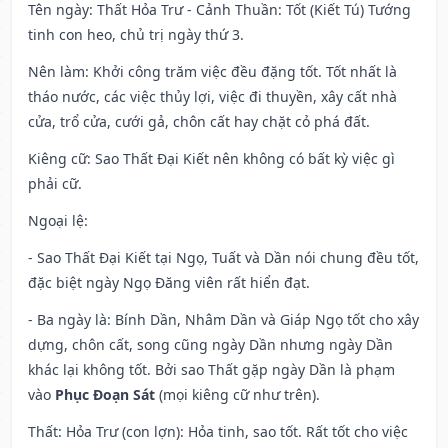
Tên ngày
: Thất Hỏa Trư - Cảnh Thuần: Tốt (Kiết Tú) Tướng
tinh con heo, chủ trị ngày thứ 3.
Nên làm
: Khởi công trăm việc đều đặng tốt. Tốt nhất là
tháo nước, các việc thủy lợi, việc đi thuyền, xây cất nhà
cửa, trổ cửa, cưới gả, chôn cất hay chặt cỏ phá đất.
Kiêng cữ
: Sao Thất Đại Kiết nên không có bất kỳ việc gì
phải cữ.
Ngoại lệ
:
- Sao Thất Đại Kiết tại Ngọ, Tuất và Dần nói chung đều tốt,
đặc biệt ngày Ngọ Đăng viên rất hiển đạt.
- Ba ngày là: Bính Dần, Nhâm Dần và Giáp Ngọ tốt cho xây
dựng, chôn cất, song cũng ngày Dần nhưng ngày Dần
khác lại không tốt. Bởi sao Thất gặp ngày Dần là phạm
vào
Phục Đoạn Sát
(mọi kiêng cữ như trên).
Thất: Hỏa Trư (con lợn): Hỏa tinh, sao tốt. Rất tốt cho việc