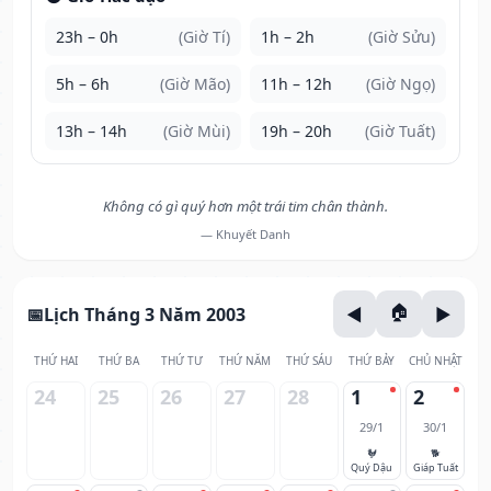
23h – 0h
(Giờ Tí)
1h – 2h
(Giờ Sửu)
5h – 6h
(Giờ Mão)
11h – 12h
(Giờ Ngọ)
13h – 14h
(Giờ Mùi)
19h – 20h
(Giờ Tuất)
Không có gì quý hơn một trái tim chân thành.
— Khuyết Danh
Lịch Tháng 3 Năm 2003
THỨ HAI
THỨ BA
THỨ TƯ
THỨ NĂM
THỨ SÁU
THỨ BẢY
CHỦ NHẬT
24
25
26
27
28
1
2
29/1
30/1
🐓
🐕
Quý Dậu
Giáp Tuất