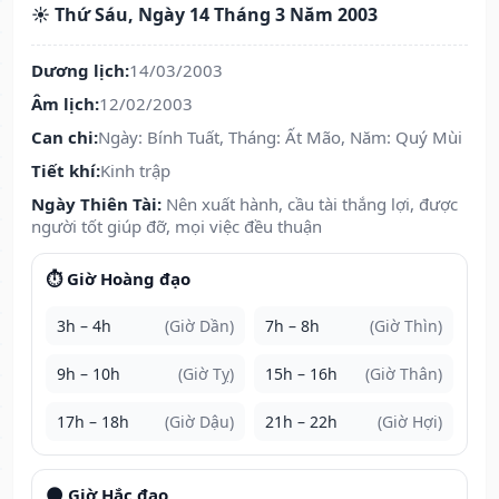
☀️ Thứ Sáu, Ngày 14 Tháng 3 Năm 2003
Dương lịch:
14/03/2003
Âm lịch:
12/02/2003
Can chi:
Ngày: Bính Tuất, Tháng: Ất Mão, Năm: Quý Mùi
Tiết khí:
Kinh trập
Ngày Thiên Tài:
Nên xuất hành, cầu tài thắng lợi, được
người tốt giúp đỡ, mọi việc đều thuận
⏱️ Giờ Hoàng đạo
3h – 4h
(Giờ Dần)
7h – 8h
(Giờ Thìn)
9h – 10h
(Giờ Tỵ)
15h – 16h
(Giờ Thân)
17h – 18h
(Giờ Dậu)
21h – 22h
(Giờ Hợi)
🌑 Giờ Hắc đạo