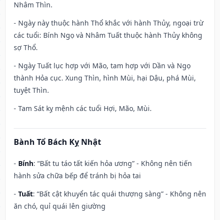
Nhâm Thìn.
- Ngày này thuộc hành Thổ khắc với hành Thủy, ngoại trừ
các tuổi: Bính Ngọ và Nhâm Tuất thuộc hành Thủy không
sợ Thổ.
- Ngày Tuất lục hợp với Mão, tam hợp với Dần và Ngọ
thành Hỏa cục. Xung Thìn, hình Mùi, hại Dậu, phá Mùi,
tuyệt Thìn.
- Tam Sát kỵ mệnh các tuổi Hợi, Mão, Mùi.
Bành Tổ Bách Kỵ Nhật
-
Bính
: “Bất tu táo tất kiến hỏa ương” - Không nên tiến
hành sửa chữa bếp để tránh bị hỏa tai
-
Tuất
: “Bất cật khuyển tác quái thượng sàng” - Không nên
ăn chó, quỉ quái lên giường