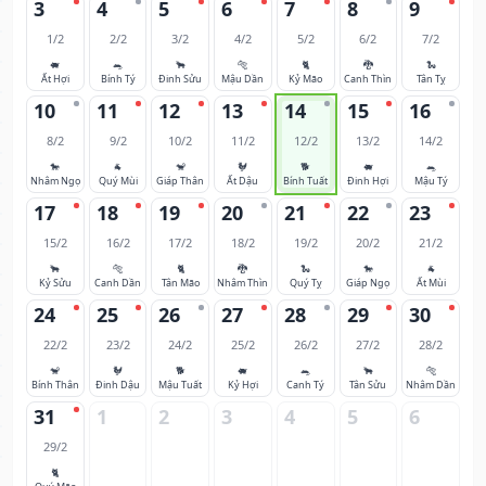
3
4
5
6
7
8
9
1/2
2/2
3/2
4/2
5/2
6/2
7/2
🐖
🐀
🐂
🐅
🐈
🐉
🐍
Ất Hợi
Bính Tý
Đinh Sửu
Mậu Dần
Kỷ Mão
Canh Thìn
Tân Tỵ
10
11
12
13
14
15
16
8/2
9/2
10/2
11/2
12/2
13/2
14/2
🐎
🐐
🐒
🐓
🐕
🐖
🐀
Nhâm Ngọ
Quý Mùi
Giáp Thân
Ất Dậu
Bính Tuất
Đinh Hợi
Mậu Tý
17
18
19
20
21
22
23
15/2
16/2
17/2
18/2
19/2
20/2
21/2
🐂
🐅
🐈
🐉
🐍
🐎
🐐
Kỷ Sửu
Canh Dần
Tân Mão
Nhâm Thìn
Quý Tỵ
Giáp Ngọ
Ất Mùi
24
25
26
27
28
29
30
22/2
23/2
24/2
25/2
26/2
27/2
28/2
🐒
🐓
🐕
🐖
🐀
🐂
🐅
Bính Thân
Đinh Dậu
Mậu Tuất
Kỷ Hợi
Canh Tý
Tân Sửu
Nhâm Dần
31
1
2
3
4
5
6
29/2
🐈