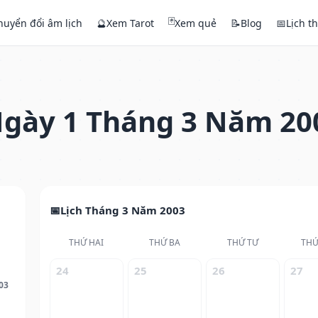
🃏
huyển đổi âm lịch
🔮
Xem Tarot
Xem quẻ
📝
Blog
📅
Lịch t
gày 1 Tháng 3 Năm 20
Lịch Tháng 3 Năm 2003
THỨ HAI
THỨ BA
THỨ TƯ
THỨ
24
25
26
27
03