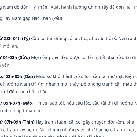
Nam để đón 'Hỷ Thần'. Xuất hành hướng Chính Tây để đón 'Tài Th
g Tây Nam gặp Hạc Thần (xấu)
ừ 23h-01h (Tý)
Cầu tài thì không có lợi, hoặc hay bị trái ý. Nếu ra 
ì mới an.
ừ 01-03h (Sửu)
Mọi công việc đều được tốt lành, tốt nhất cầu tài
h yên.
từ 03h-05h (Dần)
Mưu sự khó thành, cầu lộc, cầu tài mờ mịt. Kiện c
 đi hướng Nam thì tìm nhanh mới thấy. Đề phòng tranh cãi, mâu t
ệc gì đều cần chắc chắn.
từ 05h-07h (Mão)
Tin vui sắp tới, nếu cầu lộc, cầu tài thì đi hướn
ôi đều gặp thuận lợi.
từ 07h-09h (Thìn)
Hay tranh luận, cãi cọ, gây chuyện đói kém, phải
a, tránh lây bệnh. Nói chung những việc như hội họp, tranh luận,