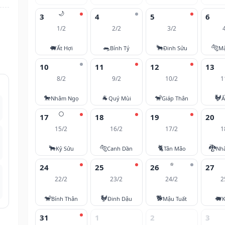
🌙
3
4
5
6
1/2
2/2
3/2
🐖
🐀
🐂
🐅
Ất Hợi
Bính Tý
Đinh Sửu
M
10
11
12
13
8/2
9/2
10/2
1
🐎
🐐
🐒
🐓
Nhâm Ngọ
Quý Mùi
Giáp Thân
Ấ
🌕
17
18
19
20
15/2
16/2
17/2
1
🐂
🐅
🐈
🐉
Kỷ Sửu
Canh Dần
Tân Mão
Nh
⭐
24
25
26
27
22/2
23/2
24/2
2
🐒
🐓
🐕
🐖
Bính Thân
Đinh Dậu
Mậu Tuất
K
31
1
2
3