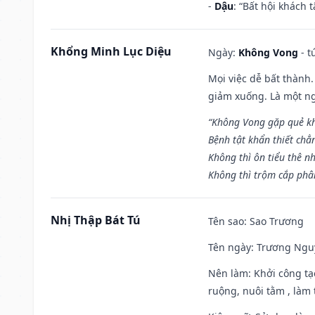
-
Dậu
: “Bất hội khách
Khổng Minh Lục Diệu
Ngày:
Không Vong
- t
Mọi việc dễ bất thành. 
giảm xuống. Là một ng
“Không Vong gặp quẻ k
Bệnh tật khẩn thiết chẳ
Không thì ôn tiểu thê nh
Không thì trộm cắp phân
Nhị Thập Bát Tú
Tên sao
: Sao Trương
Tên ngày
: Trương Nguy
Nên làm
: Khởi công tạ
ruộng, nuôi tằm , làm t