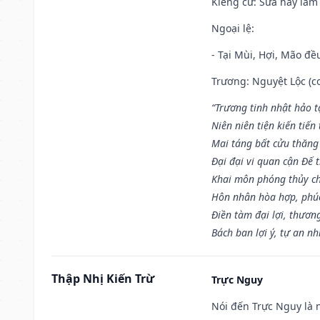
Kiêng cữ
: Sửa hay làm
Ngoại lệ
:
- Tại Mùi, Hợi, Mão đề
Trương: Nguyệt Lộc (co
“Trương tinh nhật hảo t
Niên niên tiện kiến tiến
Mai táng bất cửu thăng
Đại đại vi quan cận Đế t
Khai môn phóng thủy ch
Hôn nhân hòa hợp, phú
Điền tàm đại lợi, thươn
Bách ban lợi ý, tự an nh
Thập Nhị Kiến Trừ
Trực Nguy
Nói đến Trực Nguy là 