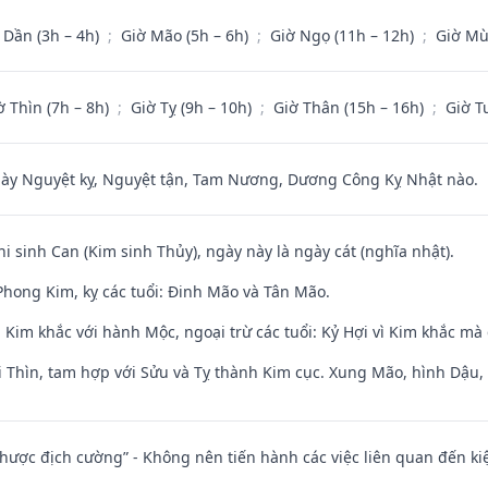
 Dần (3h – 4h)
;
Giờ Mão (5h – 6h)
;
Giờ Ngọ (11h – 12h)
;
Giờ Mù
ờ Thìn (7h – 8h)
;
Giờ Tỵ (9h – 10h)
;
Giờ Thân (15h – 16h)
;
Giờ T
 Nguyệt kỵ, Nguyệt tận, Tam Nương, Dương Công Kỵ Nhật nào.
hi sinh Can (Kim sinh Thủy), ngày này là ngày cát (nghĩa nhật).
hong Kim, kỵ các tuổi: Đinh Mão và Tân Mão.
Kim khắc với hành Mộc, ngoại trừ các tuổi: Kỷ Hợi vì Kim khắc mà 
 Thìn, tam hợp với Sửu và Tỵ thành Kim cục. Xung Mão, hình Dậu, h
 nhược địch cường” - Không nên tiến hành các việc liên quan đến ki