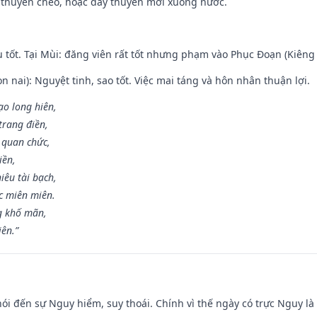
 thuyền chèo, hoặc đẩy thuyền mới xuống nước.
u tốt. Tại Mùi: đăng viên rất tốt nhưng phạm vào Phục Đoạn (Kiêng 
n nai): Nguyệt tinh, sao tốt. Việc mai táng và hôn nhân thuận lợi.
ạo long hiên,
 trang điền,
 quan chức,
iền,
iêu tài bạch,
c miên miên.
g khố mãn,
iên.”
nói đến sự Nguy hiểm, suy thoái. Chính vì thế ngày có trực Nguy l