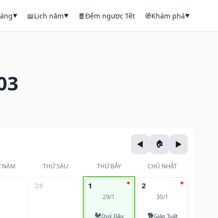
háng
📖
Lịch năm
🧧
Đếm ngược Tết
🧭
Khám phá
▼
▼
▼
03
 NĂM
THỨ SÁU
THỨ BẢY
CHỦ NHẬT
28
1
2
29/1
30/1
🐓
🐕
Quý Dậu
Giáp Tuất