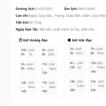
Dương lịch:
01/03/2003
Âm lịch:
29/01/2003
Can chi:
Ngày: Quý Dậu, Tháng: Giáp Dần, Năm: Quý Mùi
Tiết khí:
Vũ Thủy
Ngày Đạo Tặc:
Rất xấu, xuất hành bị hại, mất của
⏱️ Giờ Hoàng đạo
🌑 Giờ Hắc đạo
1h –
(Giờ
7h –
(Giờ
23h –
(Giờ
3h –
(Giờ
2h
Sửu)
8h
Thìn)
0h
Tí)
4h
Dần)
9h –
(Giờ
15h
(Giờ
5h –
(Giờ
11h
(Giờ
10h
Tỵ)
–
Thân)
6h
Mão)
–
Ngọ)
16h
12h
19h
(Giờ
21h
(Giờ
13h
(Giờ
17h
(Giờ
–
Tuất)
–
Hợi)
–
Mùi)
–
Dậu)
20h
22h
14h
18h