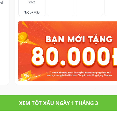
29/2
rở
🐈
Quý Mão
XEM TỐT XẤU NGÀY 1 THÁNG 3