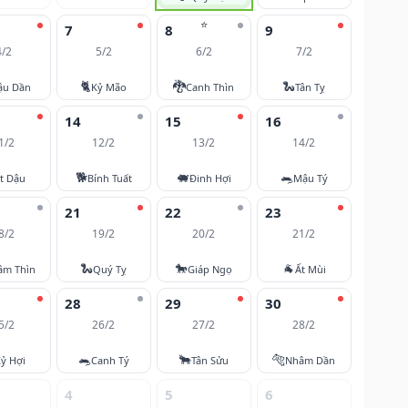
⭐
7
8
9
4/2
5/2
6/2
7/2
🐈
🐉
🐍
ậu Dần
Kỷ Mão
Canh Thìn
Tân Tỵ
14
15
16
1/2
12/2
13/2
14/2
🐕
🐖
🐀
t Dậu
Bính Tuất
Đinh Hợi
Mậu Tý
21
22
23
8/2
19/2
20/2
21/2
🐍
🐎
🐐
âm Thìn
Quý Tỵ
Giáp Ngọ
Ất Mùi
28
29
30
5/2
26/2
27/2
28/2
🐀
🐂
🐅
ỷ Hợi
Canh Tý
Tân Sửu
Nhâm Dần
4
5
6