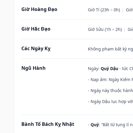
Giờ Hoàng Đạo
Giờ Tí (23h – 0h)
;
Giờ
Giờ Hắc Đạo
Giờ Sửu (1h – 2h)
;
Gi
Các Ngày Kỵ
Không phạm bất kỳ ngày
Ngũ Hành
Ngày:
Quý Dậu
- tức C
- Nạp âm: Ngày Kiếm P
- Ngày này thuộc hành 
- Ngày Dậu lục hợp với
Bành Tổ Bách Kỵ Nhật
-
Quý
: “Bất từ tụng lí