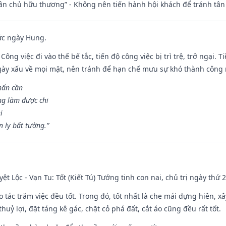
 tân chủ hữu thương” - Không nên tiến hành hội khách để tránh tân
ức ngày Hung.
Công việc đi vào thế bế tắc, tiến độ công việc bị trì trệ, trở ngại. 
ày xấu về mọi mặt, nên tránh để hạn chế mưu sự khó thành công 
hẩn cần
ng làm được chi
i
 ly bất tường.”
ệt Lộc - Vạn Tu: Tốt (Kiết Tú) Tướng tinh con nai, chủ trị ngày thứ 2
o tác trăm việc đều tốt. Trong đó, tốt nhất là che mái dựng hiên, x
huỷ lợi, đặt táng kê gác, chặt cỏ phá đất, cắt áo cũng đều rất tốt.