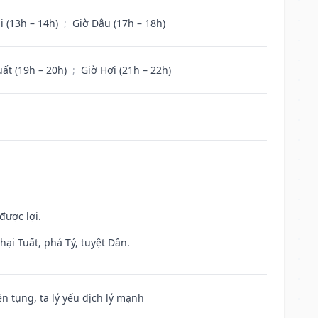
i (13h – 14h)
;
Giờ Dậu (17h – 18h)
uất (19h – 20h)
;
Giờ Hợi (21h – 22h)
được lợi.
ại Tuất, phá Tý, tuyệt Dần.
ện tụng, ta lý yếu địch lý mạnh