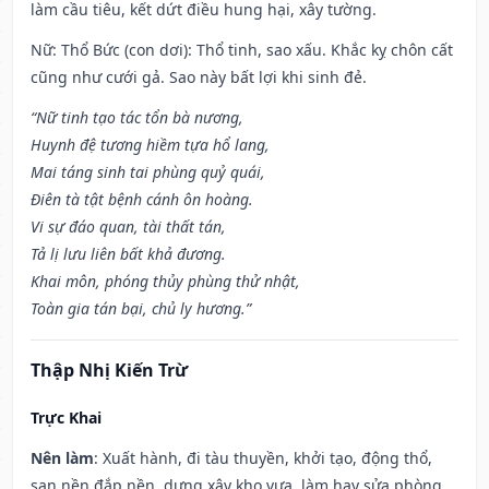
làm cầu tiêu, kết dứt điều hung hại, xây tường.
Nữ: Thổ Bức (con dơi): Thổ tinh, sao xấu. Khắc kỵ chôn cất
cũng như cưới gả. Sao này bất lợi khi sinh đẻ.
“Nữ tinh tạo tác tổn bà nương,
Huynh đệ tương hiềm tựa hổ lang,
Mai táng sinh tai phùng quỷ quái,
Điên tà tật bệnh cánh ôn hoàng.
Vi sự đáo quan, tài thất tán,
Tả lị lưu liên bất khả đương.
Khai môn, phóng thủy phùng thử nhật,
Toàn gia tán bại, chủ ly hương.”
Thập Nhị Kiến Trừ
Trực Khai
Nên làm
: Xuất hành, đi tàu thuyền, khởi tạo, động thổ,
san nền đắp nền, dựng xây kho vựa, làm hay sửa phòng