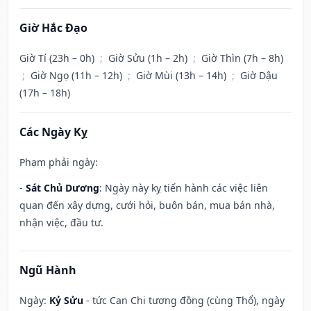
Giờ Hắc Đạo
Giờ Tí (23h – 0h)
;
Giờ Sửu (1h – 2h)
;
Giờ Thìn (7h – 8h)
;
Giờ Ngọ (11h – 12h)
;
Giờ Mùi (13h – 14h)
;
Giờ Dậu
(17h – 18h)
Các Ngày Kỵ
Phạm phải ngày:
-
Sát Chủ Dương
: Ngày này kỵ tiến hành các việc liên
quan đến xây dựng, cưới hỏi, buôn bán, mua bán nhà,
nhận việc, đầu tư.
Ngũ Hành
Ngày:
Kỷ Sửu
- tức Can Chi tương đồng (cùng Thổ), ngày