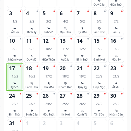
🐓
🐕
Quý Dậu
Giáp Tuất
3
4
5
6
7
8
9
1/2
2/2
3/2
4/2
5/2
6/2
7/2
🐖
🐀
🐂
🐅
🐈
🐉
🐍
Ất Hợi
Bính Tý
Đinh Sửu
Mậu Dần
Kỷ Mão
Canh Thìn
Tân Tỵ
10
11
12
13
14
15
16
8/2
9/2
10/2
11/2
12/2
13/2
14/2
🐎
🐐
🐒
🐓
🐕
🐖
🐀
Nhâm Ngọ
Quý Mùi
Giáp Thân
Ất Dậu
Bính Tuất
Đinh Hợi
Mậu Tý
17
18
19
20
21
22
23
15/2
16/2
17/2
18/2
19/2
20/2
21/2
🐂
🐅
🐈
🐉
🐍
🐎
🐐
Kỷ Sửu
Canh Dần
Tân Mão
Nhâm Thìn
Quý Tỵ
Giáp Ngọ
Ất Mùi
24
25
26
27
28
29
30
22/2
23/2
24/2
25/2
26/2
27/2
28/2
🐒
🐓
🐕
🐖
🐀
🐂
🐅
Bính Thân
Đinh Dậu
Mậu Tuất
Kỷ Hợi
Canh Tý
Tân Sửu
Nhâm Dần
31
1
2
3
4
5
6