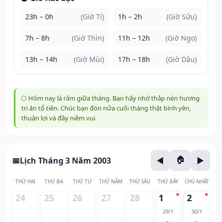
23h – 0h
(Giờ Tí)
1h – 2h
(Giờ Sửu)
7h – 8h
(Giờ Thìn)
11h – 12h
(Giờ Ngọ)
13h – 14h
(Giờ Mùi)
17h – 18h
(Giờ Dậu)
🌕 Hôm nay là rằm giữa tháng. Bạn hãy nhớ thắp nén hương
tri ân tổ tiên. Chúc bạn đón nửa cuối tháng thật bình yên,
thuận lợi và đầy niềm vui.
Lịch Tháng 3 Năm 2003
THỨ HAI
THỨ BA
THỨ TƯ
THỨ NĂM
THỨ SÁU
THỨ BẢY
CHỦ NHẬT
24
25
26
27
28
1
2
29/1
30/1