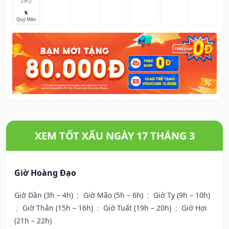
29/2
🐈
Quý Mão
XEM TỐT XẤU NGÀY 17 THÁNG 3
Giờ Hoàng Đạo
Giờ Dần (3h – 4h)
;
Giờ Mão (5h – 6h)
;
Giờ Tỵ (9h – 10h)
;
Giờ Thân (15h – 16h)
;
Giờ Tuất (19h – 20h)
;
Giờ Hợi
(21h – 22h)