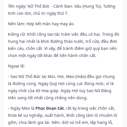
Tên ngày
: Nữ Thổ Bức - Cảnh Đan: Xấu (Hung Tú). Tướng
tinh con dơi, chủ trị ngày thứ 7.
Nên làm
: Hợp kết màn hay may áo.
Kiêng cữ
: Khởi công tạo tác trăm việc đều có hại. Trong đó
hung hại nhất là khơi đường tháo nước, trổ cửa, đầu đơn
kiện cáo, chôn cất. Vì vậy, để tránh điềm giữ quý bạn nên
chọn một ngày tốt khác để tiến hành chôn cất.
Ngoại lệ
:
- Sao Nữ Thổ Bức tại Mùi, Hợi, Mẹo (mão) đều gọi chung
là đường cùng. Ngày Quý Hợi cùng cực đúng mức, vì là
ngày chót của 60 Hoa giáp. Ngày Hợi tuy Sao Nữ Đăng
Viên song tốt nhất cũng chẳng nên dùng.
- Ngày Mẹo là
Phục Đoạn Sát
, rất kỵ trong việc chôn cất,
thừa kế sự nghiệp, xuất hành, khởi công làm lò nhuộm lò
gốm, chia lãnh gia tài. Nên: dứt vú trẻ em, lấp hang lỗ,