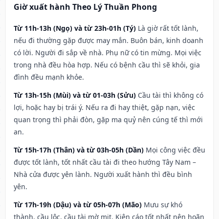
Giờ xuất hành Theo Lý Thuần Phong
Từ 11h-13h (Ngọ) và từ 23h-01h (Tý)
Là giờ rất tốt lành,
nếu đi thường gặp được may mắn. Buôn bán, kinh doanh
có lời. Người đi sắp về nhà. Phụ nữ có tin mừng. Mọi việc
trong nhà đều hòa hợp. Nếu có bệnh cầu thì sẽ khỏi, gia
đình đều mạnh khỏe.
Từ 13h-15h (Mùi) và từ 01-03h (Sửu)
Cầu tài thì không có
lợi, hoặc hay bị trái ý. Nếu ra đi hay thiệt, gặp nạn, việc
quan trọng thì phải đòn, gặp ma quỷ nên cúng tế thì mới
an.
Từ 15h-17h (Thân) và từ 03h-05h (Dần)
Mọi công việc đều
được tốt lành, tốt nhất cầu tài đi theo hướng Tây Nam –
Nhà cửa được yên lành. Người xuất hành thì đều bình
yên.
Từ 17h-19h (Dậu) và từ 05h-07h (Mão)
Mưu sự khó
thành, cầu lộc, cầu tài mờ mịt. Kiện cáo tốt nhất nên hoãn