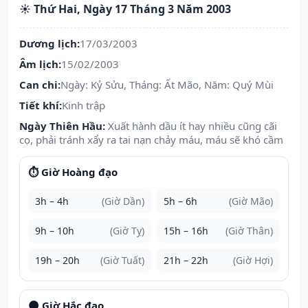
☀️ Thứ Hai, Ngày 17 Tháng 3 Năm 2003
Dương lịch:
17/03/2003
Âm lịch:
15/02/2003
Can chi:
Ngày: Kỷ Sửu, Tháng: Ất Mão, Năm: Quý Mùi
Tiết khí:
Kinh trập
Ngày Thiên Hầu:
Xuất hành dầu ít hay nhiều cũng cãi
cọ, phải tránh xẩy ra tai nạn chảy máu, máu sẽ khó cầm
⏱️ Giờ Hoàng đạo
3h – 4h
(Giờ Dần)
5h – 6h
(Giờ Mão)
9h – 10h
(Giờ Tỵ)
15h – 16h
(Giờ Thân)
19h – 20h
(Giờ Tuất)
21h – 22h
(Giờ Hợi)
🌑 Giờ Hắc đạo