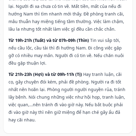
lại. Người đi xa chưa có tin về. Mất tiền, mất của nếu đi
hướng Nam thì tìm nhanh mới thấy. Đề phòng tranh cãi,
mâu thuẫn hay miệng tiếng tầm thường. Việc làm chậm,
lâu la nhưng tốt nhất làm việc gì đều cần chắc chắn.
Từ 19h-21h (Tuất) và từ 07h-09h (Thìn)
Tin vui sắp tới,
nếu cầu lộc, cầu tài thì đi hướng Nam. Đi công việc gặp
gỡ có nhiều may mắn. Người đi có tin về. Nếu chăn nuôi
đều gặp thuận lợi.
Từ 21h-23h (Hợi) và từ 09h-11h (Tị)
Hay tranh luận, cãi
cọ, gây chuyện đói kém, phải đề phòng. Người ra đi tốt
nhất nên hoãn lại. Phòng người người nguyền rủa, tránh
lây bệnh. Nói chung những việc như hội họp, tranh luận,
việc quan,…nên tránh đi vào giờ này. Nếu bắt buộc phải
đi vào giờ này thì nên giữ miệng để hạn ché gây ẩu đả
hay cãi nhau.