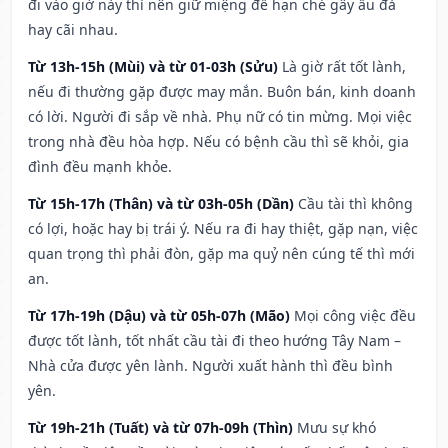
đi vào giờ này thì nên giữ miệng để hạn ché gây ẩu đả
hay cãi nhau.
Từ 13h-15h (Mùi) và từ 01-03h (Sửu)
Là giờ rất tốt lành,
nếu đi thường gặp được may mắn. Buôn bán, kinh doanh
có lời. Người đi sắp về nhà. Phụ nữ có tin mừng. Mọi việc
trong nhà đều hòa hợp. Nếu có bệnh cầu thì sẽ khỏi, gia
đình đều mạnh khỏe.
Từ 15h-17h (Thân) và từ 03h-05h (Dần)
Cầu tài thì không
có lợi, hoặc hay bị trái ý. Nếu ra đi hay thiệt, gặp nạn, việc
quan trọng thì phải đòn, gặp ma quỷ nên cúng tế thì mới
an.
Từ 17h-19h (Dậu) và từ 05h-07h (Mão)
Mọi công việc đều
được tốt lành, tốt nhất cầu tài đi theo hướng Tây Nam –
Nhà cửa được yên lành. Người xuất hành thì đều bình
yên.
Từ 19h-21h (Tuất) và từ 07h-09h (Thìn)
Mưu sự khó