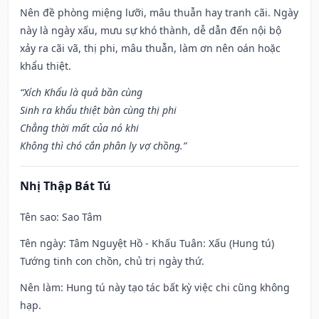
Nên đề phòng miệng lưỡi, mâu thuẫn hay tranh cãi. Ngày
này là ngày xấu, mưu sự khó thành, dễ dẫn đến nội bộ
xảy ra cãi vã, thị phi, mâu thuẫn, làm ơn nên oán hoặc
khẩu thiệt.
“Xích Khẩu là quả bần cùng
Sinh ra khẩu thiệt bàn cùng thị phi
Chẳng thời mất của nó khi
Không thì chó cắn phân ly vợ chồng.”
Nhị Thập Bát Tú
Tên sao
: Sao Tâm
Tên ngày
: Tâm Nguyệt Hồ - Khấu Tuân: Xấu (Hung tú)
Tướng tinh con chồn, chủ trị ngày thứ.
Nên làm
: Hung tú này tạo tác bất kỳ việc chi cũng không
hạp.