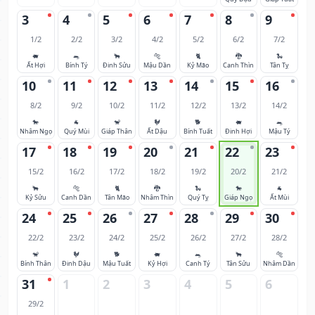
3
4
5
6
7
8
9
1/2
2/2
3/2
4/2
5/2
6/2
7/2
🐖
🐀
🐂
🐅
🐈
🐉
🐍
Ất Hợi
Bính Tý
Đinh Sửu
Mậu Dần
Kỷ Mão
Canh Thìn
Tân Tỵ
10
11
12
13
14
15
16
8/2
9/2
10/2
11/2
12/2
13/2
14/2
🐎
🐐
🐒
🐓
🐕
🐖
🐀
Nhâm Ngọ
Quý Mùi
Giáp Thân
Ất Dậu
Bính Tuất
Đinh Hợi
Mậu Tý
17
18
19
20
21
22
23
15/2
16/2
17/2
18/2
19/2
20/2
21/2
🐂
🐅
🐈
🐉
🐍
🐎
🐐
Kỷ Sửu
Canh Dần
Tân Mão
Nhâm Thìn
Quý Tỵ
Giáp Ngọ
Ất Mùi
24
25
26
27
28
29
30
22/2
23/2
24/2
25/2
26/2
27/2
28/2
🐒
🐓
🐕
🐖
🐀
🐂
🐅
Bính Thân
Đinh Dậu
Mậu Tuất
Kỷ Hợi
Canh Tý
Tân Sửu
Nhâm Dần
31
1
2
3
4
5
6
29/2