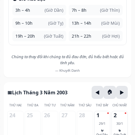
3h – 4h
(Giờ Dần)
7h – 8h
(Giờ Thìn)
9h – 10h
(Giờ Tỵ)
13h – 14h
(Giờ Mùi)
19h – 20h
(Giờ Tuất)
21h – 22h
(Giờ Hợi)
Chúng ta thay đổi khi chúng ta đủ đau đớn, đủ hiểu biết hoặc đủ
tình yêu.
— Khuyết Danh
Lịch Tháng 3 Năm 2003
THỨ HAI
THỨ BA
THỨ TƯ
THỨ NĂM
THỨ SÁU
THỨ BẢY
CHỦ NHẬT
24
25
26
27
28
1
2
29/1
30/1
🐓
🐕
Quý Dậu
Giáp Tuất