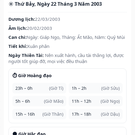
☀️ Thứ Bảy, Ngày 22 Tháng 3 Năm 2003
Dương lịch:
22/03/2003
Âm lịch:
20/02/2003
Can chi:
Ngày: Giáp Ngọ, Tháng: Ất Mão, Năm: Quý Mùi
Tiết khí:
Xuân phân
Ngày Thiên Tài:
Nên xuất hành, cầu tài thắng lợi, được
người tốt giúp đỡ, mọi việc đều thuận
⏱️ Giờ Hoàng đạo
23h – 0h
(Giờ Tí)
1h – 2h
(Giờ Sửu)
5h – 6h
(Giờ Mão)
11h – 12h
(Giờ Ngọ)
15h – 16h
(Giờ Thân)
17h – 18h
(Giờ Dậu)
🌑 Giờ Hắc đạo