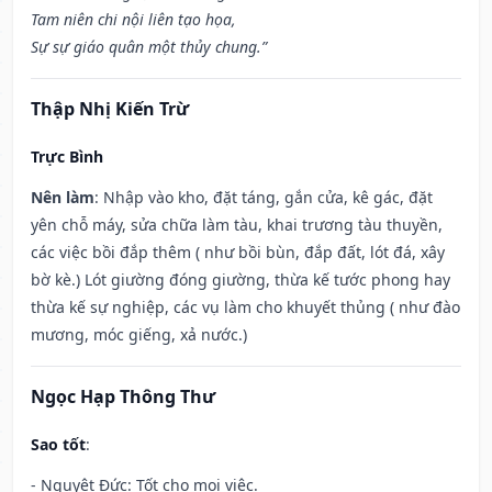
Tam niên chi nội liên tạo họa,
Sự sự giáo quân một thủy chung.”
Thập Nhị Kiến Trừ
Trực Bình
Nên làm
: Nhập vào kho, đặt táng, gắn cửa, kê gác, đặt
yên chỗ máy, sửa chữa làm tàu, khai trương tàu thuyền,
các việc bồi đắp thêm ( như bồi bùn, đắp đất, lót đá, xây
bờ kè.) Lót giường đóng giường, thừa kế tước phong hay
thừa kế sự nghiệp, các vụ làm cho khuyết thủng ( như đào
mương, móc giếng, xả nước.)
Ngọc Hạp Thông Thư
Sao tốt
:
- Nguyệt Đức: Tốt cho mọi việc.