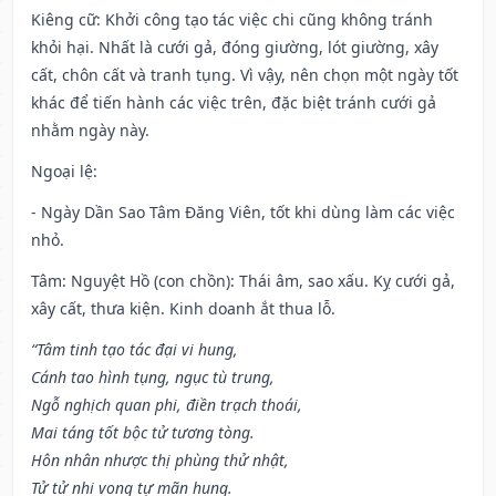
Kiêng cữ
: Khởi công tạo tác việc chi cũng không tránh
khỏi hại. Nhất là cưới gả, đóng giường, lót giường, xây
cất, chôn cất và tranh tụng. Vì vậy, nên chọn một ngày tốt
khác để tiến hành các việc trên, đặc biệt tránh cưới gả
nhằm ngày này.
Ngoại lệ
:
- Ngày Dần Sao Tâm Đăng Viên, tốt khi dùng làm các việc
nhỏ.
Tâm: Nguyệt Hồ (con chồn): Thái âm, sao xấu. Kỵ cưới gả,
xây cất, thưa kiện. Kinh doanh ắt thua lỗ.
“Tâm tinh tạo tác đại vi hung,
Cánh tao hình tụng, ngục tù trung,
Ngỗ nghịch quan phi, điền trạch thoái,
Mai táng tốt bộc tử tương tòng.
Hôn nhân nhược thị phùng thử nhật,
Tử tử nhi vong tự mãn hung.