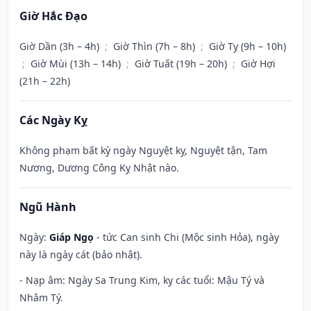
Giờ Hắc Đạo
Giờ Dần (3h – 4h)
;
Giờ Thìn (7h – 8h)
;
Giờ Tỵ (9h – 10h)
;
Giờ Mùi (13h – 14h)
;
Giờ Tuất (19h – 20h)
;
Giờ Hợi
(21h – 22h)
Các Ngày Kỵ
Không phạm bất kỳ ngày Nguyệt kỵ, Nguyệt tận, Tam
Nương, Dương Công Kỵ Nhật nào.
Ngũ Hành
Ngày:
Giáp Ngọ
- tức Can sinh Chi (Mộc sinh Hỏa), ngày
này là ngày cát (bảo nhật).
- Nạp âm: Ngày Sa Trung Kim, kỵ các tuổi: Mậu Tý và
Nhâm Tý.