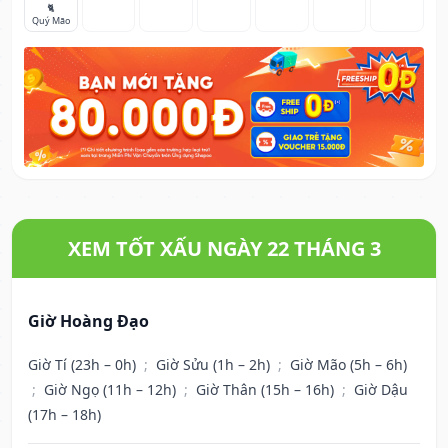
🐈
Quý Mão
XEM TỐT XẤU NGÀY 22 THÁNG 3
Giờ Hoàng Đạo
Giờ Tí (23h – 0h)
;
Giờ Sửu (1h – 2h)
;
Giờ Mão (5h – 6h)
;
Giờ Ngọ (11h – 12h)
;
Giờ Thân (15h – 16h)
;
Giờ Dậu
(17h – 18h)