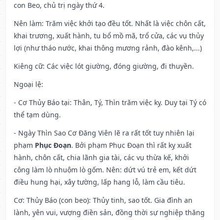
con Beo, chủ trị ngày thứ 4.
Nên làm
: Trăm việc khởi tạo đều tốt. Nhất là việc chôn cất,
khai trương, xuất hành, tu bổ mồ mã, trổ cửa, các vụ thủy
lợi (như tháo nước, khai thông mương rảnh, đào kênh,...)
Kiêng cữ
: Các việc lót giường, đóng giường, đi thuyền.
Ngoại lệ
:
- Cơ Thủy Báo tại: Thân, Tý, Thìn trăm việc kỵ. Duy tại Tý có
thể tạm dùng.
- Ngày Thìn Sao Cơ Đăng Viên lẽ ra rất tốt tuy nhiên lại
phạm
Phục Đoạn
. Bởi phạm Phục Đoạn thì rất kỵ xuất
hành, chôn cất, chia lãnh gia tài, các vụ thừa kế, khởi
công làm lò nhuộm lò gốm. Nên: dứt vú trẻ em, kết dứt
điều hung hại, xây tường, lấp hang lỗ, làm cầu tiêu.
Cơ: Thủy Báo (con beo): Thủy tinh, sao tốt. Gia đình an
lành, yên vui, vượng điền sản, đồng thời sự nghiệp thăng