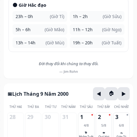
🌑 Giờ Hắc đạo
23h – 0h
(Giờ Tí)
1h – 2h
(Giờ Sửu)
5h – 6h
(Giờ Mão)
11h – 12h
(Giờ Ngọ)
13h – 14h
(Giờ Mùi)
19h – 20h
(Giờ Tuất)
Đời thay đổi khi chúng ta thay đổi.
— Jim Rohn
Lịch Tháng 9 Năm 2000
THỨ HAI
THỨ BA
THỨ TƯ
THỨ NĂM
THỨ SÁU
THỨ BẢY
CHỦ NHẬT
28
29
30
31
1
2
3
4/8
5/8
6/8
🐕
🐖
🐀
Nhâm Tuất
Quý Hợi
Giáp Tý