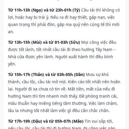
Từ 11h-13h (Ngọ) và từ 23h-01h (Tý)
Cầu tài thì không có
lợi, hoặc hay bị trái ý. Nếu ra đi hay thiệt, gặp nạn, việc
quan trọng thì phải đòn, gặp ma quỷ nên cúng tế thì mới
an.
Từ 13h-15h (Mùi) và từ 01-03h (Sửu)
Mọi công việc đều
được tốt lành, tốt nhất cầu tài đi theo hướng Tây Nam –
Nhà cửa được yên lành. Người xuất hành thì đều bình
yên.
Từ 15h-17h (Thân) và từ 03h-05h (Dần)
Mưu sự khó
thành, cầu lộc, cầu tài mờ mịt. Kiện cáo tốt nhất nên hoãn
lại. Người đi xa chưa có tin về. Mất tiền, mất của nếu đi
hướng Nam thì tìm nhanh mới thấy. Đề phòng tranh cãi,
mâu thuẫn hay miệng tiếng tầm thường. Việc làm chậm,
lâu la nhưng tốt nhất làm việc gì đều cần chắc chắn.
Từ 17h-19h (Dậu) và từ 05h-07h (Mão)
Tin vui sắp tới,
nếu cầu lộc, cầu tài thì đi hướng Nam. Đi công việc gặp