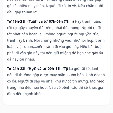
gỡ có nhiều may mắn. Người đi có tin về. Nếu chăn nuôi
đều gặp thuận lợi.
Từ 19h-21h (Tuất) và từ 07h-09h (Thìn)
Hay tranh luận,
cãi cọ, gây chuyện đói kém, phải đề phòng. Người ra đi
tốt nhất nên hoãn lại. Phòng người người nguyền rủa,
tránh lây bệnh. Nói chung những việc như hội họp, tranh
luận, việc quan,…nên tránh đi vào giờ này. Nếu bắt buộc
phải đi vào giờ này thì nên giữ miệng để hạn ché gây ẩu
đả hay cãi nhau.
Từ 21h-23h (Hợi) và từ 09h-11h (Tị)
Là giờ rất tốt lành,
nếu đi thường gặp được may mắn. Buôn bán, kinh doanh
có lời. Người đi sắp về nhà. Phụ nữ có tin mừng. Mọi việc
trong nhà đều hòa hợp. Nếu có bệnh cầu thì sẽ khỏi, gia
đình đều mạnh khỏe.