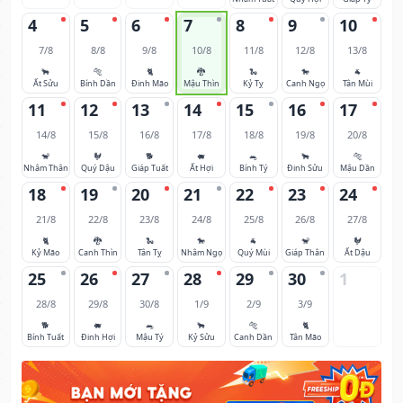
4
5
6
7
8
9
10
7/8
8/8
9/8
10/8
11/8
12/8
13/8
🐂
🐅
🐈
🐉
🐍
🐎
🐐
Ất Sửu
Bính Dần
Đinh Mão
Mậu Thìn
Kỷ Tỵ
Canh Ngọ
Tân Mùi
11
12
13
14
15
16
17
14/8
15/8
16/8
17/8
18/8
19/8
20/8
🐒
🐓
🐕
🐖
🐀
🐂
🐅
Nhâm Thân
Quý Dậu
Giáp Tuất
Ất Hợi
Bính Tý
Đinh Sửu
Mậu Dần
18
19
20
21
22
23
24
21/8
22/8
23/8
24/8
25/8
26/8
27/8
🐈
🐉
🐍
🐎
🐐
🐒
🐓
Kỷ Mão
Canh Thìn
Tân Tỵ
Nhâm Ngọ
Quý Mùi
Giáp Thân
Ất Dậu
25
26
27
28
29
30
1
28/8
29/8
30/8
1/9
2/9
3/9
🐕
🐖
🐀
🐂
🐅
🐈
Bính Tuất
Đinh Hợi
Mậu Tý
Kỷ Sửu
Canh Dần
Tân Mão