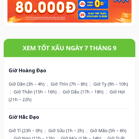
XEM TỐT XẤU NGÀY 7 THÁNG 9
Giờ Hoàng Đạo
Giờ Dần (3h – 4h)
;
Giờ Thìn (7h – 8h)
;
Giờ Tỵ (9h – 10h)
;
Giờ Thân (15h – 16h)
;
Giờ Dậu (17h – 18h)
;
Giờ Hợi
(21h – 22h)
Giờ Hắc Đạo
Giờ Tí (23h – 0h)
;
Giờ Sửu (1h – 2h)
;
Giờ Mão (5h – 6h)
;
Giờ Ngọ (11h – 12h)
;
Giờ Mùi (13h – 14h)
;
Giờ Tuất