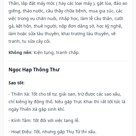
Thần, lắp đặt máy móc ( hay các loại máy ), gặt lúa, đào ao
giếng, tháo nước, cầu thầy chữa bệnh, mua gia súc, các
việc trong vụ chăn nuôi, nhập học, làm lễ cầu thân, cưới
gả, kết hôn, thuê người, nộp đơn dâng sớ, học kỹ nghệ,
làm hoặc sửa tàu thuyền, khai trương tàu thuyền, vẽ
tranh, tu sửa cây cối.
Không nên
: Kiện tụng, tranh chấp.
Ngọc Hạp Thông Thư
Sao tốt
:
- Thiên Xá: Tốt cho tế tự, giải oan, trừ được các sao xấu,
chỉ kiêng kỵ động thổ. Nếu gặp Trực Khai thì rất tốt tức là
ngày Thiên Xá gặp sinh khí.
- Kính Tâm: Tốt đối với việc tang lễ.
- Hoạt Điệu: Tốt, nhưng gặp Thụ Tử thì xấu.