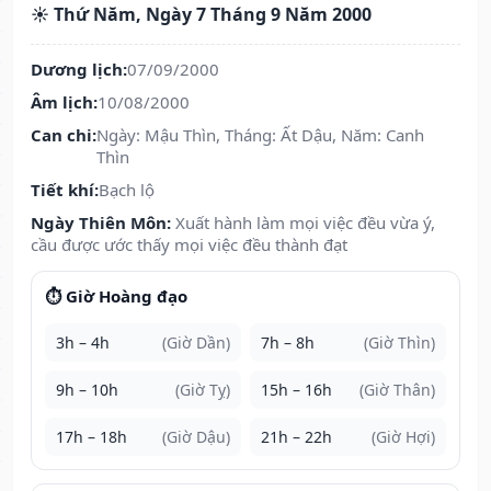
☀️ Thứ Năm, Ngày 7 Tháng 9 Năm 2000
Dương lịch:
07/09/2000
Âm lịch:
10/08/2000
Can chi:
Ngày: Mậu Thìn, Tháng: Ất Dậu, Năm: Canh
Thìn
Tiết khí:
Bạch lộ
Ngày Thiên Môn:
Xuất hành làm mọi việc đều vừa ý,
cầu được ước thấy mọi việc đều thành đạt
⏱️ Giờ Hoàng đạo
3h – 4h
(Giờ Dần)
7h – 8h
(Giờ Thìn)
9h – 10h
(Giờ Tỵ)
15h – 16h
(Giờ Thân)
17h – 18h
(Giờ Dậu)
21h – 22h
(Giờ Hợi)