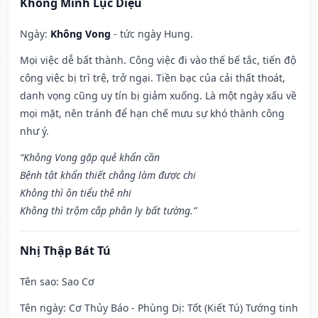
Khổng Minh Lục Diệu
Ngày:
Không Vong
- tức ngày Hung.
Mọi việc dễ bất thành. Công việc đi vào thế bế tắc, tiến độ
công việc bị trì trệ, trở ngại. Tiền bạc của cải thất thoát,
danh vọng cũng uy tín bị giảm xuống. Là một ngày xấu về
mọi mặt, nên tránh để hạn chế mưu sự khó thành công
như ý.
“Không Vong gặp quẻ khẩn cần
Bệnh tật khẩn thiết chẳng làm được chi
Không thì ôn tiểu thê nhi
Không thì trộm cắp phân ly bất tường.”
Nhị Thập Bát Tú
Tên sao
: Sao Cơ
Tên ngày
: Cơ Thủy Báo - Phùng Dị: Tốt (Kiết Tú) Tướng tinh