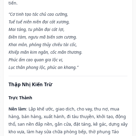
tiến.
“Cơ tinh tạo tác chủ cao cường,
Tuế tuế niên niên đại cát xương,
Mai táng, tu phần đại cát lợi,
Điền tàm, ngưu mã biến sơn cương.
Khai môn, phóng thủy chiêu tài cốc,
Khiếp mãn kim ngân, cốc mãn thương.
Phúc ấm cao quan gia lộc vị,
Lục thân phong lộc, phúc an khang.”
Thập Nhị Kiến Trừ
Trực Thành
Nên làm
: Lập khế ước, giao dịch, cho vay, thu nợ, mua
hàng, bán hàng, xuất hành, đi tàu thuyền, khởi tạo, động
thổ, san nền đắp nền, gắn cửa, đặt táng, kê gác, dựng xây
kho vựa, làm hay sửa chữa phòng bếp, thờ phụng Táo