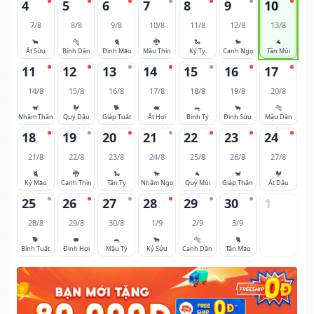
4
5
6
7
8
9
10
7/8
8/8
9/8
10/8
11/8
12/8
13/8
🐂
🐅
🐈
🐉
🐍
🐎
🐐
Ất Sửu
Bính Dần
Đinh Mão
Mậu Thìn
Kỷ Tỵ
Canh Ngọ
Tân Mùi
11
12
13
14
15
16
17
14/8
15/8
16/8
17/8
18/8
19/8
20/8
🐒
🐓
🐕
🐖
🐀
🐂
🐅
Nhâm Thân
Quý Dậu
Giáp Tuất
Ất Hợi
Bính Tý
Đinh Sửu
Mậu Dần
18
19
20
21
22
23
24
21/8
22/8
23/8
24/8
25/8
26/8
27/8
🐈
🐉
🐍
🐎
🐐
🐒
🐓
Kỷ Mão
Canh Thìn
Tân Tỵ
Nhâm Ngọ
Quý Mùi
Giáp Thân
Ất Dậu
25
26
27
28
29
30
1
28/8
29/8
30/8
1/9
2/9
3/9
🐕
🐖
🐀
🐂
🐅
🐈
Bính Tuất
Đinh Hợi
Mậu Tý
Kỷ Sửu
Canh Dần
Tân Mão