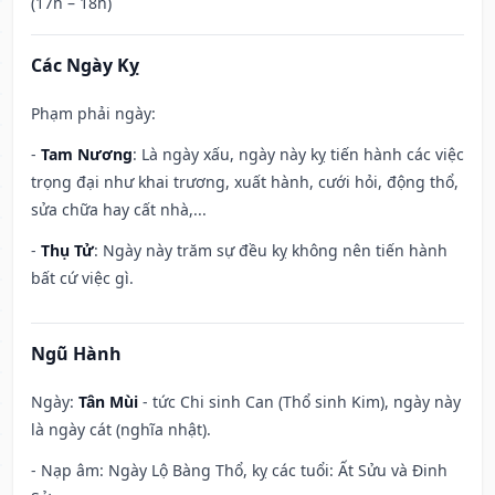
(17h – 18h)
Các Ngày Kỵ
Phạm phải ngày:
-
Tam Nương
: Là ngày xấu, ngày này kỵ tiến hành các việc
trọng đại như khai trương, xuất hành, cưới hỏi, động thổ,
sửa chữa hay cất nhà,...
-
Thụ Tử
: Ngày này trăm sự đều kỵ không nên tiến hành
bất cứ việc gì.
Ngũ Hành
Ngày:
Tân Mùi
- tức Chi sinh Can (Thổ sinh Kim), ngày này
là ngày cát (nghĩa nhật).
- Nạp âm: Ngày Lộ Bàng Thổ, kỵ các tuổi: Ất Sửu và Đinh