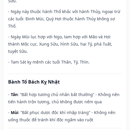
Sửu.
- Ngày này thuộc hành Thổ khắc với hành Thủy, ngoại trừ
các tuổi: Đinh Mùi, Quý Hợi thuộc hành Thủy không sợ
Thổ.
- Ngày Mùi lục hợp với Ngọ, tam hợp với Mão và Hợi
thành Mộc cục. Xung Sửu, hình Sửu, hại Tý, phá Tuất,
tuyệt Sửu.
- Tam Sát kỵ mệnh các tuổi Thân, Tý, Thìn.
Bành Tổ Bách Kỵ Nhật
-
Tân
: “Bất hợp tương chủ nhân bất thường” - Không nên
tiến hành trộn tương, chủ không được nếm qua
-
Mùi
: “Bất phục dược độc khí nhập tràng” - Không nên
uống thuốc để tránh khí độc ngấm vào ruột