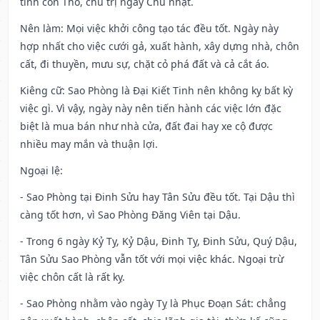
tinh con Thỏ, chủ trị ngày Chủ nhật.
Nên làm
: Mọi việc khởi công tạo tác đều tốt. Ngày này
hợp nhất cho việc cưới gả, xuất hành, xây dựng nhà, chôn
cất, đi thuyền, mưu sự, chặt cỏ phá đất và cả cắt áo.
Kiêng cữ
: Sao Phòng là Đại Kiết Tinh nên không kỵ bất kỳ
việc gì. Vì vậy, ngày này nên tiến hành các việc lớn đặc
biệt là mua bán như nhà cửa, đất đai hay xe cộ được
nhiều may mắn và thuận lợi.
Ngoại lệ
:
- Sao Phòng tại Đinh Sửu hay Tân Sửu đều tốt. Tại Dậu thì
càng tốt hơn, vì Sao Phòng Đăng Viên tại Dậu.
- Trong 6 ngày Kỷ Tỵ, Kỷ Dậu, Đinh Tỵ, Đinh Sửu, Quý Dậu,
Tân Sửu Sao Phòng vẫn tốt với mọi việc khác. Ngoại trừ
việc chôn cất là rất kỵ.
- Sao Phòng nhằm vào ngày Tỵ là Phục Đoạn Sát: chẳng