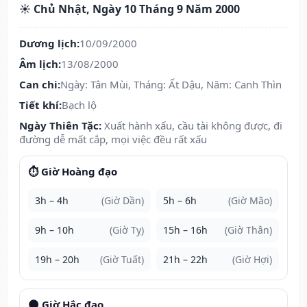
☀️ Chủ Nhật, Ngày 10 Tháng 9 Năm 2000
Dương lịch:
10/09/2000
Âm lịch:
13/08/2000
Can chi:
Ngày: Tân Mùi, Tháng: Ất Dậu, Năm: Canh Thìn
Tiết khí:
Bạch lộ
Ngày Thiên Tặc:
Xuất hành xấu, cầu tài không được, đi
đường dễ mất cắp, mọi việc đều rất xấu
⏱️ Giờ Hoàng đạo
3h – 4h
(Giờ Dần)
5h – 6h
(Giờ Mão)
9h – 10h
(Giờ Tỵ)
15h – 16h
(Giờ Thân)
19h – 20h
(Giờ Tuất)
21h – 22h
(Giờ Hợi)
🌑 Giờ Hắc đạo