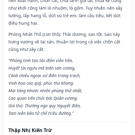
nên xuất hành, chôn cất, chia lãnh gia tài, thừa kế cũng
như khởi công làm lò nhuộm, lò gốm. Tuy nhiên nên xây
tường, lấp hang lỗ, dứt vú trẻ em, làm cầu tiêu, kết dứt
điều hung hại.
Phòng Nhật Thố (con thỏ): Thái dương, sao tốt. Sao này
hưng vượng về tài sản, thuận lợi trong cả việc chôn cất
cũng như xây cất.
“Phòng tinh tạo tác điền viên tiến,
Huyết tài ngưu mã biến sơn cương,
Cánh chiêu ngoại xứ điền trang trạch,
Vinh hoa cao quý, phúc thọ khang.
Mai táng nhược nhiên phùng thử nhật,
Cao quan tiến chức bái Quân vương.
Giá thú: Thường nga quy Nguyệt điện,
Tam niên bào tử chế triều đường.”
Thập Nhị Kiến Trừ