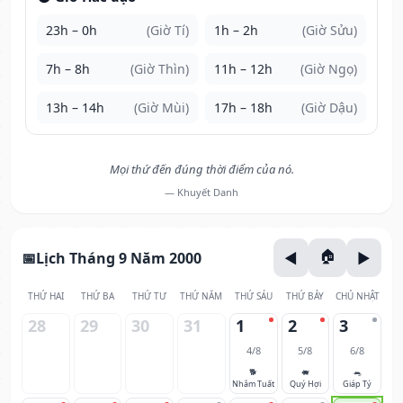
23h – 0h
(Giờ Tí)
1h – 2h
(Giờ Sửu)
7h – 8h
(Giờ Thìn)
11h – 12h
(Giờ Ngọ)
13h – 14h
(Giờ Mùi)
17h – 18h
(Giờ Dậu)
Mọi thứ đến đúng thời điểm của nó.
— Khuyết Danh
Lịch Tháng 9 Năm 2000
THỨ HAI
THỨ BA
THỨ TƯ
THỨ NĂM
THỨ SÁU
THỨ BẢY
CHỦ NHẬT
28
29
30
31
1
2
3
4/8
5/8
6/8
🐕
🐖
🐀
Nhâm Tuất
Quý Hợi
Giáp Tý