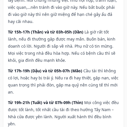
lây bệnh. Nói chung những việc như hội họp, tranh luận,
việc quan,…nên tránh đi vào giờ này. Nếu bắt buộc phải
đi vào giờ này thì nên giữ miệng để hạn ché gây ẩu đả
hay cãi nhau.
Từ 15h-17h (Thân) và từ 03h-05h (Dần)
Là giờ rất tốt
lành, nếu đi thường gặp được may mắn. Buôn bán, kinh
doanh có lời. Người đi sắp về nhà. Phụ nữ có tin mừng.
Mọi việc trong nhà đều hòa hợp. Nếu có bệnh cầu thì sẽ
khỏi, gia đình đều mạnh khỏe.
Từ 17h-19h (Dậu) và từ 05h-07h (Mão)
Cầu tài thì không
có lợi, hoặc hay bị trái ý. Nếu ra đi hay thiệt, gặp nạn, việc
quan trọng thì phải đòn, gặp ma quỷ nên cúng tế thì mới
an.
Từ 19h-21h (Tuất) và từ 07h-09h (Thìn)
Mọi công việc đều
được tốt lành, tốt nhất cầu tài đi theo hướng Tây Nam –
Nhà cửa được yên lành. Người xuất hành thì đều bình
yên.