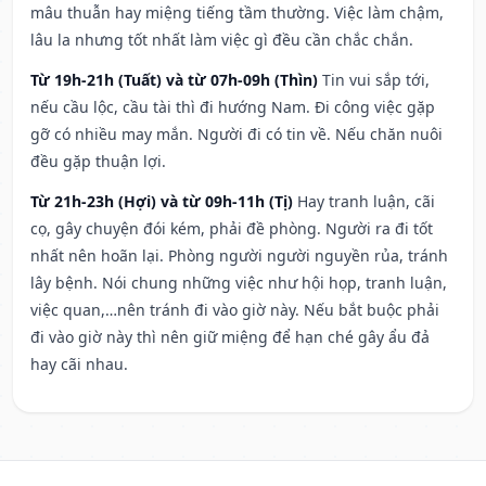
mâu thuẫn hay miệng tiếng tầm thường. Việc làm chậm,
lâu la nhưng tốt nhất làm việc gì đều cần chắc chắn.
Từ 19h-21h (Tuất) và từ 07h-09h (Thìn)
Tin vui sắp tới,
nếu cầu lộc, cầu tài thì đi hướng Nam. Đi công việc gặp
gỡ có nhiều may mắn. Người đi có tin về. Nếu chăn nuôi
đều gặp thuận lợi.
Từ 21h-23h (Hợi) và từ 09h-11h (Tị)
Hay tranh luận, cãi
cọ, gây chuyện đói kém, phải đề phòng. Người ra đi tốt
nhất nên hoãn lại. Phòng người người nguyền rủa, tránh
lây bệnh. Nói chung những việc như hội họp, tranh luận,
việc quan,…nên tránh đi vào giờ này. Nếu bắt buộc phải
đi vào giờ này thì nên giữ miệng để hạn ché gây ẩu đả
hay cãi nhau.