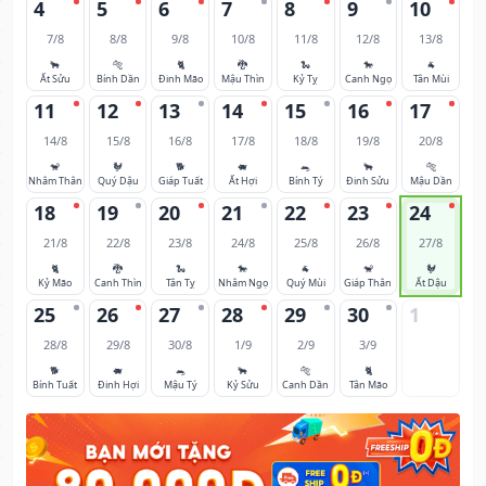
4
5
6
7
8
9
10
7/8
8/8
9/8
10/8
11/8
12/8
13/8
🐂
🐅
🐈
🐉
🐍
🐎
🐐
Ất Sửu
Bính Dần
Đinh Mão
Mậu Thìn
Kỷ Tỵ
Canh Ngọ
Tân Mùi
11
12
13
14
15
16
17
14/8
15/8
16/8
17/8
18/8
19/8
20/8
🐒
🐓
🐕
🐖
🐀
🐂
🐅
Nhâm Thân
Quý Dậu
Giáp Tuất
Ất Hợi
Bính Tý
Đinh Sửu
Mậu Dần
18
19
20
21
22
23
24
21/8
22/8
23/8
24/8
25/8
26/8
27/8
🐈
🐉
🐍
🐎
🐐
🐒
🐓
Kỷ Mão
Canh Thìn
Tân Tỵ
Nhâm Ngọ
Quý Mùi
Giáp Thân
Ất Dậu
25
26
27
28
29
30
1
28/8
29/8
30/8
1/9
2/9
3/9
🐕
🐖
🐀
🐂
🐅
🐈
Bính Tuất
Đinh Hợi
Mậu Tý
Kỷ Sửu
Canh Dần
Tân Mão