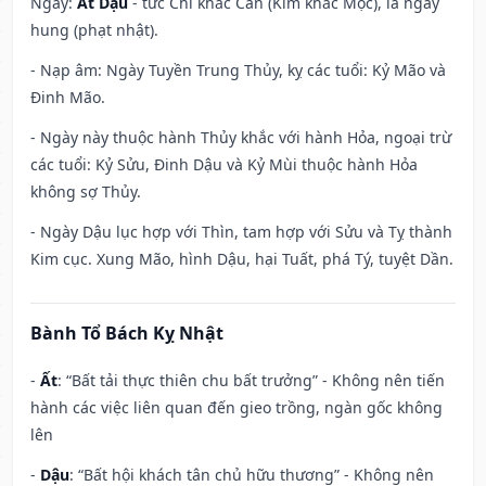
Ngày:
Ất Dậu
- tức Chi khắc Can (Kim khắc Mộc), là ngày
hung (phạt nhật).
- Nạp âm: Ngày Tuyền Trung Thủy, kỵ các tuổi: Kỷ Mão và
Đinh Mão.
- Ngày này thuộc hành Thủy khắc với hành Hỏa, ngoại trừ
các tuổi: Kỷ Sửu, Đinh Dậu và Kỷ Mùi thuộc hành Hỏa
không sợ Thủy.
- Ngày Dậu lục hợp với Thìn, tam hợp với Sửu và Tỵ thành
Kim cục. Xung Mão, hình Dậu, hại Tuất, phá Tý, tuyệt Dần.
Bành Tổ Bách Kỵ Nhật
-
Ất
: “Bất tải thực thiên chu bất trưởng” - Không nên tiến
hành các việc liên quan đến gieo trồng, ngàn gốc không
lên
-
Dậu
: “Bất hội khách tân chủ hữu thương” - Không nên