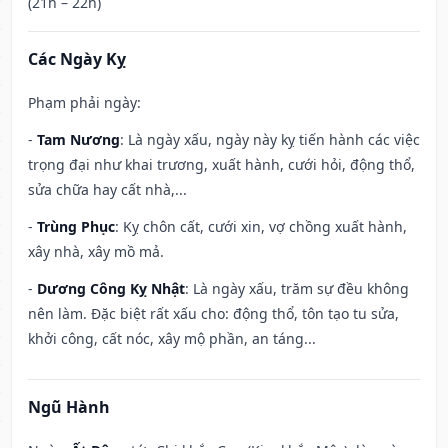
(21h – 22h)
Các Ngày Kỵ
Phạm phải ngày:
-
Tam Nương
: Là ngày xấu, ngày này kỵ tiến hành các việc
trọng đại như khai trương, xuất hành, cưới hỏi, động thổ,
sửa chữa hay cất nhà,...
-
Trùng Phục
: Kỵ chôn cất, cưới xin, vợ chồng xuất hành,
xây nhà, xây mồ mả.
-
Dương Công Kỵ Nhật
: Là ngày xấu, trăm sự đều không
nên làm. Đặc biệt rất xấu cho: động thổ, tôn tạo tu sửa,
khởi công, cất nóc, xây mộ phần, an táng...
Ngũ Hành