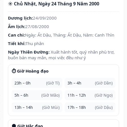
☀️ Chủ Nhật, Ngày 24 Tháng 9 Năm 2000
Dương lịch:
24/09/2000
Âm lịch:
27/08/2000
Can chi:
Ngày: Ất Dậu, Tháng: Ất Dậu, Năm: Canh Thìn
Tiết khí:
Thu phân
Ngày Thiên Đường:
Xuất hành tốt, quý nhân phù trợ,
buôn bán may mắn, mọi việc đều như ý
⏱️ Giờ Hoàng đạo
23h – 0h
(Giờ Tí)
3h – 4h
(Giờ Dần)
5h – 6h
(Giờ Mão)
11h – 12h
(Giờ Ngọ)
13h – 14h
(Giờ Mùi)
17h – 18h
(Giờ Dậu)
🌑 Giờ Hắc đạo