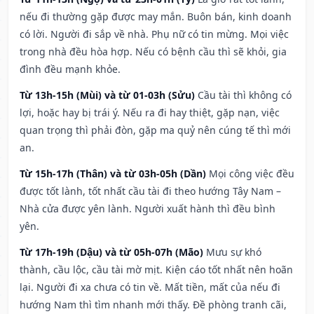
nếu đi thường gặp được may mắn. Buôn bán, kinh doanh
có lời. Người đi sắp về nhà. Phụ nữ có tin mừng. Mọi việc
trong nhà đều hòa hợp. Nếu có bệnh cầu thì sẽ khỏi, gia
đình đều mạnh khỏe.
Từ 13h-15h (Mùi) và từ 01-03h (Sửu)
Cầu tài thì không có
lợi, hoặc hay bị trái ý. Nếu ra đi hay thiệt, gặp nạn, việc
quan trọng thì phải đòn, gặp ma quỷ nên cúng tế thì mới
an.
Từ 15h-17h (Thân) và từ 03h-05h (Dần)
Mọi công việc đều
được tốt lành, tốt nhất cầu tài đi theo hướng Tây Nam –
Nhà cửa được yên lành. Người xuất hành thì đều bình
yên.
Từ 17h-19h (Dậu) và từ 05h-07h (Mão)
Mưu sự khó
thành, cầu lộc, cầu tài mờ mịt. Kiện cáo tốt nhất nên hoãn
lại. Người đi xa chưa có tin về. Mất tiền, mất của nếu đi
hướng Nam thì tìm nhanh mới thấy. Đề phòng tranh cãi,