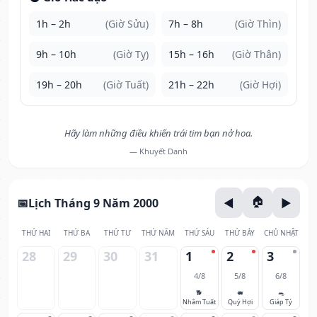
1h – 2h
(Giờ Sửu)
7h – 8h
(Giờ Thìn)
9h – 10h
(Giờ Tỵ)
15h – 16h
(Giờ Thân)
19h – 20h
(Giờ Tuất)
21h – 22h
(Giờ Hợi)
Hãy làm những điều khiến trái tim bạn nở hoa.
— Khuyết Danh
Lịch Tháng 9 Năm 2000
THỨ HAI
THỨ BA
THỨ TƯ
THỨ NĂM
THỨ SÁU
THỨ BẢY
CHỦ NHẬT
28
29
30
31
1
2
3
4/8
5/8
6/8
🐕
🐖
🐀
Nhâm Tuất
Quý Hợi
Giáp Tý