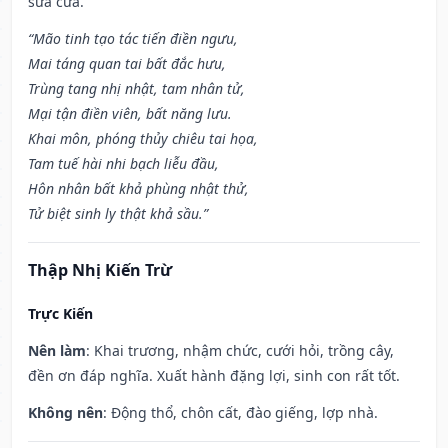
sửa cửa.
“Mão tinh tạo tác tiến điền ngưu,
Mai táng quan tai bất đắc hưu,
Trùng tang nhị nhật, tam nhân tử,
Mại tận điền viên, bất năng lưu.
Khai môn, phóng thủy chiêu tai họa,
Tam tuế hài nhi bạch liễu đầu,
Hôn nhân bất khả phùng nhật thử,
Tử biệt sinh ly thật khả sầu.”
Thập Nhị Kiến Trừ
Trực Kiến
Nên làm
: Khai trương, nhậm chức, cưới hỏi, trồng cây,
đền ơn đáp nghĩa. Xuất hành đặng lợi, sinh con rất tốt.
Không nên
: Động thổ, chôn cất, đào giếng, lợp nhà.