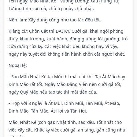
Tên ngày
: Mão Nhật Kê - Vương Lương: Xấu (Hung Tú)
Tướng tinh con gà, chủ trị ngày chủ nhật.
Nên làm
: Xây dựng cũng như tạo tác đều tốt.
Kiêng cữ
: Chôn Cất thì ĐẠI KỴ. Cưới gã, khai ngòi phóng
thủy, khai trương, xuất hành, đóng giường lót giường, trổ
cửa dựng cửa kỵ. Các việc khác đều không hay. Vì vậy,
ngày này tuyệt đối không tiến hành chôn cất người chết.
Ngoại lệ
:
- Sao Mão Nhật Kê tại Mùi thì mất chí khí. Tại Ất Mão hay
Đinh Mão rất tốt. Ngày Mão Đăng Viên nên cưới gả tốt,
ngày Quý Mão nếu tạo tác thì mất tiền của.
- Hợp với 8 ngày là Ất Mùi, Đinh Mùi, Tân Mùi, Ất Mão,
Đinh Mão, Tân Mão, Ất Hợi và Tân Hợi.
Mão: Nhật Kê (con gà): Nhật tinh, sao xấu. Tốt nhất cho
việc xây cất. Khắc kỵ việc cưới gả, an táng, gắn cũng như