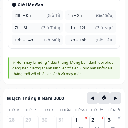
🌑 Giờ Hắc đạo
23h – 0h
(Giờ Tí)
1h – 2h
(Giờ Sửu)
7h – 8h
(Giờ Thìn)
11h – 12h
(Giờ Ngọ)
13h – 14h
(Giờ Mùi)
17h – 18h
(Giờ Dậu)
✨ Hôm nay là mồng 1 đầu tháng. Mong bạn dành đôi phút
dâng nén hương thành kính lên tổ tiên. Chúc bạn khởi đầu
tháng mới với nhiều an lành và may mắn.
Lịch Tháng 9 Năm 2000
THỨ HAI
THỨ BA
THỨ TƯ
THỨ NĂM
THỨ SÁU
THỨ BẢY
CHỦ NHẬT
28
29
30
31
1
2
3
4/8
5/8
6/8