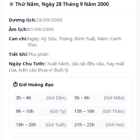
☀️ Thứ Năm, Ngày 28 Tháng 9 Năm 2000
Dương lịch:
28/09/2000
Âm lịch:
01/09/2000
Can chi:
Ngày: Kỷ Sửu, Tháng: Bính Tuất, Năm: Canh
Thìn
Tiết khí:
Thu phân
Ngày Chu Tước:
Xuất hành, cầu tài đều xấu, hay mất
của, kiện cáo thua vì đuối lý
⏱️ Giờ Hoàng đạo
3h – 4h
(Giờ Dần)
5h – 6h
(Giờ Mão)
9h – 10h
(Giờ Tỵ)
15h – 16h
(Giờ Thân)
19h – 20h
(Giờ Tuất)
21h – 22h
(Giờ Hợi)