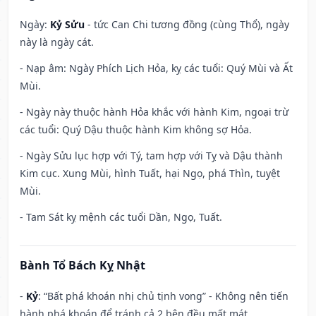
Ngày:
Kỷ Sửu
- tức Can Chi tương đồng (cùng Thổ), ngày
này là ngày cát.
- Nạp âm: Ngày Phích Lịch Hỏa, kỵ các tuổi: Quý Mùi và Ất
Mùi.
- Ngày này thuộc hành Hỏa khắc với hành Kim, ngoại trừ
các tuổi: Quý Dậu thuộc hành Kim không sợ Hỏa.
- Ngày Sửu lục hợp với Tý, tam hợp với Tỵ và Dậu thành
Kim cục. Xung Mùi, hình Tuất, hại Ngọ, phá Thìn, tuyệt
Mùi.
- Tam Sát kỵ mệnh các tuổi Dần, Ngọ, Tuất.
Bành Tổ Bách Kỵ Nhật
-
Kỷ
: “Bất phá khoán nhị chủ tịnh vong” - Không nên tiến
hành phá khoán để tránh cả 2 bên đều mất mát