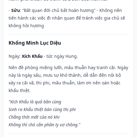
-
Sửu
: “Bất quan đới chủ bất hoàn hương” - Không nên
tiến hành các việc đi nhận quan để tránh việc gia chủ sẽ
không hồi hương
Khổng Minh Lục Diệu
Ngày:
Xích Khẩu
- tức ngày Hung.
Nên đề phòng miệng lưỡi, mâu thuẫn hay tranh cãi. Ngày
này là ngày xấu, mưu sự khó thành, dễ dẫn đến nội bộ
xảy ra cãi vã, thị phi, mâu thuẫn, làm ơn nên oán hoặc
khẩu thiệt.
“Xích Khẩu là quả bần cùng
Sinh ra khẩu thiệt bàn cùng thị phi
Chẳng thời mất của nó khi
Không thì chó cắn phân ly vợ chồng.”