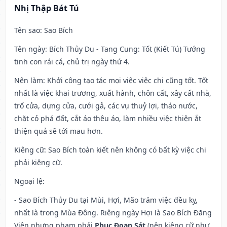
Nhị Thập Bát Tú
Tên sao
: Sao Bích
Tên ngày
: Bích Thủy Du - Tang Cung: Tốt (Kiết Tú) Tướng
tinh con rái cá, chủ trị ngày thứ 4.
Nên làm
: Khởi công tạo tác mọi việc việc chi cũng tốt. Tốt
nhất là việc khai trương, xuất hành, chôn cất, xây cất nhà,
trổ cửa, dựng cửa, cưới gả, các vụ thuỷ lợi, tháo nước,
chặt cỏ phá đất, cắt áo thêu áo, làm nhiều việc thiện ắt
thiện quả sẽ tới mau hơn.
Kiêng cữ
: Sao Bích toàn kiết nên không có bất kỳ việc chi
phải kiêng cữ.
Ngoại lệ
:
- Sao Bích Thủy Du tại Mùi, Hợi, Mão trăm việc đều kỵ,
nhất là trong Mùa Đông. Riêng ngày Hợi là Sao Bích Đăng
Viên nhưng phạm phải
Phục Đoạn Sát
(nên kiêng cữ như