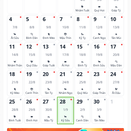
🐕
🐖
🐀
Nhâm Tuất
Quý Hợi
Giáp Tý
4
5
6
7
8
9
10
7/8
8/8
9/8
10/8
11/8
12/8
13/8
🐂
🐅
🐈
🐉
🐍
🐎
🐐
Ất Sửu
Bính Dần
Đinh Mão
Mậu Thìn
Kỷ Tỵ
Canh Ngọ
Tân Mùi
11
12
13
14
15
16
17
14/8
15/8
16/8
17/8
18/8
19/8
20/8
🐒
🐓
🐕
🐖
🐀
🐂
🐅
Nhâm Thân
Quý Dậu
Giáp Tuất
Ất Hợi
Bính Tý
Đinh Sửu
Mậu Dần
18
19
20
21
22
23
24
21/8
22/8
23/8
24/8
25/8
26/8
27/8
🐈
🐉
🐍
🐎
🐐
🐒
🐓
Kỷ Mão
Canh Thìn
Tân Tỵ
Nhâm Ngọ
Quý Mùi
Giáp Thân
Ất Dậu
25
26
27
28
29
30
1
28/8
29/8
30/8
1/9
2/9
3/9
🐕
🐖
🐀
🐂
🐅
🐈
Bính Tuất
Đinh Hợi
Mậu Tý
Kỷ Sửu
Canh Dần
Tân Mão