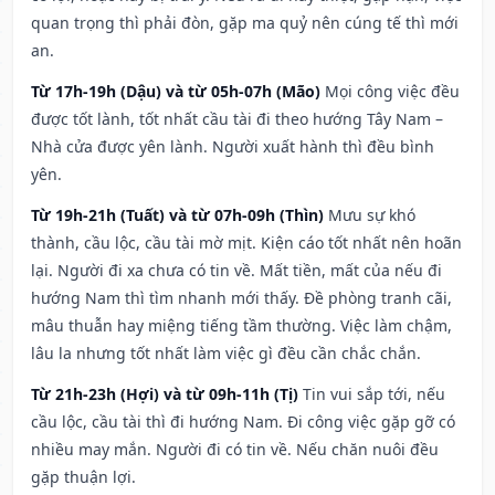
quan trọng thì phải đòn, gặp ma quỷ nên cúng tế thì mới
an.
Từ 17h-19h (Dậu) và từ 05h-07h (Mão)
Mọi công việc đều
được tốt lành, tốt nhất cầu tài đi theo hướng Tây Nam –
Nhà cửa được yên lành. Người xuất hành thì đều bình
yên.
Từ 19h-21h (Tuất) và từ 07h-09h (Thìn)
Mưu sự khó
thành, cầu lộc, cầu tài mờ mịt. Kiện cáo tốt nhất nên hoãn
lại. Người đi xa chưa có tin về. Mất tiền, mất của nếu đi
hướng Nam thì tìm nhanh mới thấy. Đề phòng tranh cãi,
mâu thuẫn hay miệng tiếng tầm thường. Việc làm chậm,
lâu la nhưng tốt nhất làm việc gì đều cần chắc chắn.
Từ 21h-23h (Hợi) và từ 09h-11h (Tị)
Tin vui sắp tới, nếu
cầu lộc, cầu tài thì đi hướng Nam. Đi công việc gặp gỡ có
nhiều may mắn. Người đi có tin về. Nếu chăn nuôi đều
gặp thuận lợi.