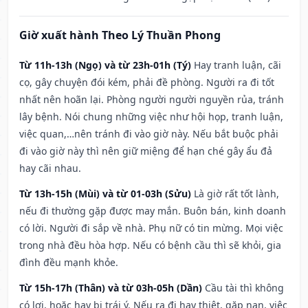
Giờ xuất hành Theo Lý Thuần Phong
Từ 11h-13h (Ngọ) và từ 23h-01h (Tý)
Hay tranh luận, cãi
cọ, gây chuyện đói kém, phải đề phòng. Người ra đi tốt
nhất nên hoãn lại. Phòng người người nguyền rủa, tránh
lây bệnh. Nói chung những việc như hội họp, tranh luận,
việc quan,…nên tránh đi vào giờ này. Nếu bắt buộc phải
đi vào giờ này thì nên giữ miệng để hạn ché gây ẩu đả
hay cãi nhau.
Từ 13h-15h (Mùi) và từ 01-03h (Sửu)
Là giờ rất tốt lành,
nếu đi thường gặp được may mắn. Buôn bán, kinh doanh
có lời. Người đi sắp về nhà. Phụ nữ có tin mừng. Mọi việc
trong nhà đều hòa hợp. Nếu có bệnh cầu thì sẽ khỏi, gia
đình đều mạnh khỏe.
Từ 15h-17h (Thân) và từ 03h-05h (Dần)
Cầu tài thì không
có lợi, hoặc hay bị trái ý. Nếu ra đi hay thiệt, gặp nạn, việc