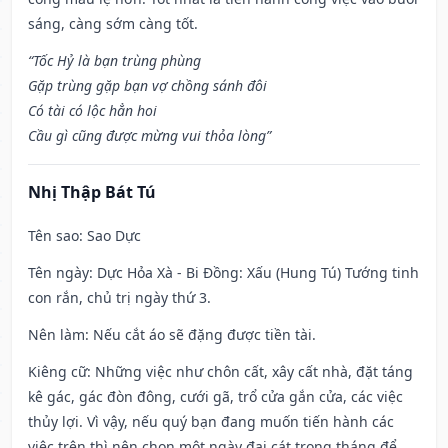
sáng, càng sớm càng tốt.
“Tốc Hỷ là bạn trùng phùng
Gặp trùng gặp bạn vợ chồng sánh đôi
Có tài có lộc hẳn hoi
Cầu gì cũng được mừng vui thỏa lòng”
Nhị Thập Bát Tú
Tên sao
: Sao Dực
Tên ngày
: Dực Hỏa Xà - Bi Đồng: Xấu (Hung Tú) Tướng tinh
con rắn, chủ trị ngày thứ 3.
Nên làm
: Nếu cắt áo sẽ đặng được tiền tài.
Kiêng cữ
: Những việc như chôn cất, xây cất nhà, đặt táng
kê gác, gác đòn đông, cưới gã, trổ cửa gắn cửa, các việc
thủy lợi. Vì vậy, nếu quý bạn đang muốn tiến hành các
việc trên thì nên chọn một ngày đại cát trong tháng để