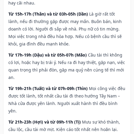
hay cãi nhau.
Từ 15h-17h (Thân) và từ 03h-05h (Dần)
Là giờ rất tốt
lành, nếu đi thường gặp được may mắn. Buôn bán, kinh
doanh có lời. Người đi sắp về nhà. Phụ nữ có tin mừng.
Mọi việc trong nhà đều hòa hợp. Nếu có bệnh cầu thì sẽ
khỏi, gia đình đều mạnh khỏe.
Từ 17h-19h (Dậu) và từ 05h-07h (Mão)
Cầu tài thì không
có lợi, hoặc hay bị trái ý. Nếu ra đi hay thiệt, gặp nạn, việc
quan trọng thì phải đòn, gặp ma quỷ nên cúng tế thì mới
an.
Từ 19h-21h (Tuất) và từ 07h-09h (Thìn)
Mọi công việc đều
được tốt lành, tốt nhất cầu tài đi theo hướng Tây Nam –
Nhà cửa được yên lành. Người xuất hành thì đều bình
yên.
Từ 21h-23h (Hợi) và từ 09h-11h (Tị)
Mưu sự khó thành,
cầu lộc, cầu tài mờ mịt. Kiện cáo tốt nhất nên hoãn lại.