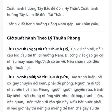
Xuất hành hướng Tây Bắc để đón 'Hỷ Thần'. Xuất hành
hướng Tây Nam để đón 'Tài Thần'.
Tránh xuất hành hướng Đông Nam gặp Hạc Thần (xấu)
Giờ xuất hành Theo Lý Thuần Phong
Từ 11h-13h (Ngọ) và từ 23h-01h (Tý)
Tin vui sắp tới, nếu
cầu lộc, cầu tài thì đi hướng Nam. Đi công việc gặp gỡ có
nhiều may mắn. Người đi có tin về. Nếu chăn nuôi đều
gặp thuận lợi.
Từ 13h-15h (Mùi) và từ 01-03h (Sửu)
Hay tranh luận, cãi
cọ, gây chuyện đói kém, phải đề phòng. Người ra đi tốt
nhất nên hoãn lại. Phòng người người nguyền rủa, tránh
lây bệnh. Nói chung những việc như hội họp, tranh luận,
việc quan,…nên tránh đi vào giờ này. Nếu bắt buộc phải
đi vào giờ này thì nên giữ miệng để hạn ché gây ẩu đả