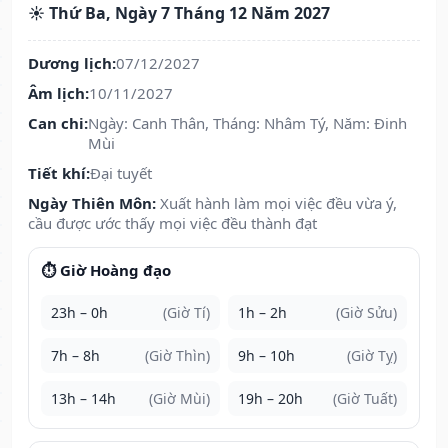
☀️ Thứ Ba, Ngày 7 Tháng 12 Năm 2027
Dương lịch:
07/12/2027
Âm lịch:
10/11/2027
Can chi:
Ngày: Canh Thân, Tháng: Nhâm Tý, Năm: Đinh
Mùi
Tiết khí:
Đại tuyết
Ngày Thiên Môn:
Xuất hành làm mọi việc đều vừa ý,
cầu được ước thấy mọi việc đều thành đạt
⏱️ Giờ Hoàng đạo
23h – 0h
(Giờ Tí)
1h – 2h
(Giờ Sửu)
7h – 8h
(Giờ Thìn)
9h – 10h
(Giờ Tỵ)
13h – 14h
(Giờ Mùi)
19h – 20h
(Giờ Tuất)