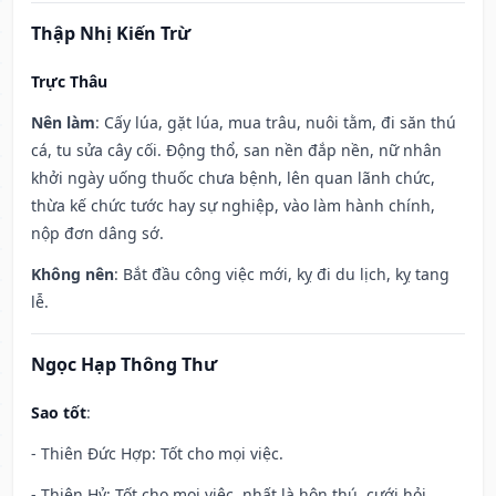
Thập Nhị Kiến Trừ
Trực Thâu
Nên làm
: Cấy lúa, gặt lúa, mua trâu, nuôi tằm, đi săn thú
cá, tu sửa cây cối. Động thổ, san nền đắp nền, nữ nhân
khởi ngày uống thuốc chưa bệnh, lên quan lãnh chức,
thừa kế chức tước hay sự nghiệp, vào làm hành chính,
nộp đơn dâng sớ.
Không nên
: Bắt đầu công việc mới, kỵ đi du lịch, kỵ tang
lễ.
Ngọc Hạp Thông Thư
Sao tốt
:
- Thiên Đức Hợp: Tốt cho mọi việc.
- Thiên Hỷ: Tốt cho mọi việc, nhất là hôn thú, cưới hỏi.