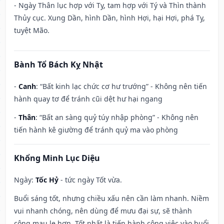
- Ngày Thân lục hợp với Tỵ, tam hợp với Tý và Thìn thành
Thủy cục. Xung Dần, hình Dần, hình Hợi, hại Hợi, phá Tỵ,
tuyệt Mão.
Bành Tổ Bách Kỵ Nhật
-
Canh
: “Bất kinh lạc chức cơ hư trướng” - Không nên tiến
hành quay tơ để tránh cũi dệt hư hại ngang
-
Thân
: “Bất an sàng quỷ túy nhập phòng” - Không nên
tiến hành kê giường để tránh quỷ ma vào phòng
Khổng Minh Lục Diệu
Ngày:
Tốc Hỷ
- tức ngày Tốt vừa.
Buổi sáng tốt, nhưng chiều xấu nên cần làm nhanh. Niềm
vui nhanh chóng, nên dùng để mưu đại sự, sẽ thành
công mau lẹ hơn. Tốt nhất là tiến hành công việc vào buổi