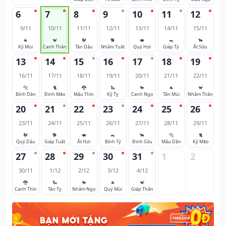
6
7
8
9
10
11
12
9/11
10/11
11/11
12/11
13/11
14/11
15/11
🐐
🐒
🐓
🐕
🐖
🐀
🐂
Kỷ Mùi
Canh Thân
Tân Dậu
Nhâm Tuất
Quý Hợi
Giáp Tý
Ất Sửu
13
14
15
16
17
18
19
16/11
17/11
18/11
19/11
20/11
21/11
22/11
🐅
🐈
🐉
🐍
🐎
🐐
🐒
Bính Dần
Đinh Mão
Mậu Thìn
Kỷ Tỵ
Canh Ngọ
Tân Mùi
Nhâm Thân
20
21
22
23
24
25
26
23/11
24/11
25/11
26/11
27/11
28/11
29/11
🐓
🐕
🐖
🐀
🐂
🐅
🐈
Quý Dậu
Giáp Tuất
Ất Hợi
Bính Tý
Đinh Sửu
Mậu Dần
Kỷ Mão
27
28
29
30
31
1
2
30/11
1/12
2/12
3/12
4/12
🐉
🐍
🐎
🐐
🐒
Canh Thìn
Tân Tỵ
Nhâm Ngọ
Quý Mùi
Giáp Thân