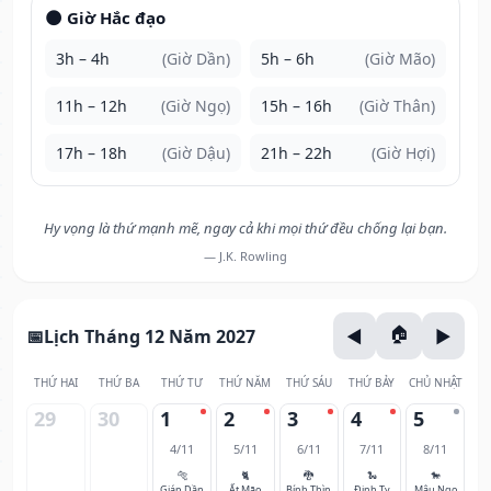
🌑 Giờ Hắc đạo
3h – 4h
(Giờ Dần)
5h – 6h
(Giờ Mão)
11h – 12h
(Giờ Ngọ)
15h – 16h
(Giờ Thân)
17h – 18h
(Giờ Dậu)
21h – 22h
(Giờ Hợi)
Hy vọng là thứ mạnh mẽ, ngay cả khi mọi thứ đều chống lại bạn.
— J.K. Rowling
Lịch Tháng 12 Năm 2027
THỨ HAI
THỨ BA
THỨ TƯ
THỨ NĂM
THỨ SÁU
THỨ BẢY
CHỦ NHẬT
29
30
1
2
3
4
5
4/11
5/11
6/11
7/11
8/11
🐅
🐈
🐉
🐍
🐎
Giáp Dần
Ất Mão
Bính Thìn
Đinh Tỵ
Mậu Ngọ