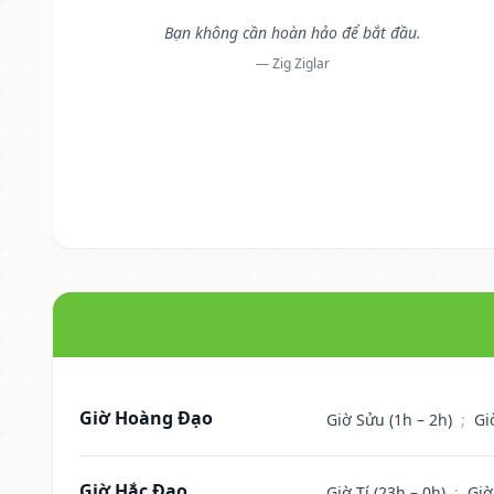
Bạn không cần hoàn hảo để bắt đầu.
— Zig Ziglar
Giờ Hoàng Đạo
Giờ Sửu (1h – 2h)
;
Gi
Giờ Hắc Đạo
Giờ Tí (23h – 0h)
;
Giờ