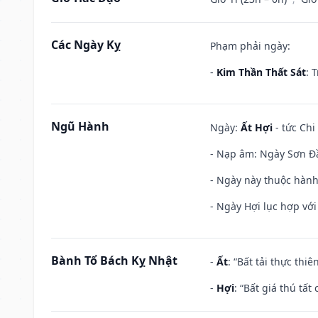
Các Ngày Kỵ
Phạm phải ngày:
-
Kim Thần Thất Sát
: 
Ngũ Hành
Ngày:
Ất Hợi
- tức Chi
- Nạp âm: Ngày Sơn Đầu
- Ngày này thuộc hành
- Ngày Hợi lục hợp vớ
Bành Tổ Bách Kỵ Nhật
-
Ất
: “Bất tải thực th
-
Hợi
: “Bất giá thú tấ