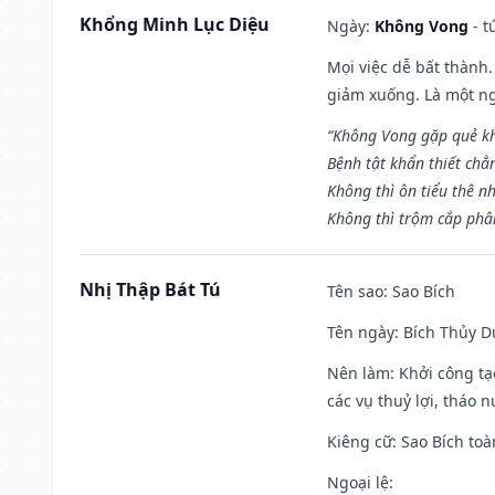
Khổng Minh Lục Diệu
Ngày:
Không Vong
- t
Mọi việc dễ bất thành. 
giảm xuống. Là một ng
“Không Vong gặp quẻ k
Bệnh tật khẩn thiết chẳ
Không thì ôn tiểu thê nh
Không thì trộm cắp phân
Nhị Thập Bát Tú
Tên sao
: Sao Bích
Tên ngày
: Bích Thủy D
Nên làm
: Khởi công tạ
các vụ thuỷ lợi, tháo 
Kiêng cữ
: Sao Bích toà
Ngoại lệ
: