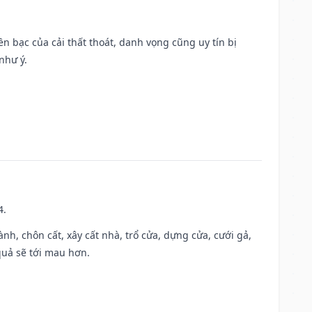
Tiền bạc của cải thất thoát, danh vọng cũng uy tín bị
như ý.
4.
hành, chôn cất, xây cất nhà, trổ cửa, dựng cửa, cưới gả,
 quả sẽ tới mau hơn.