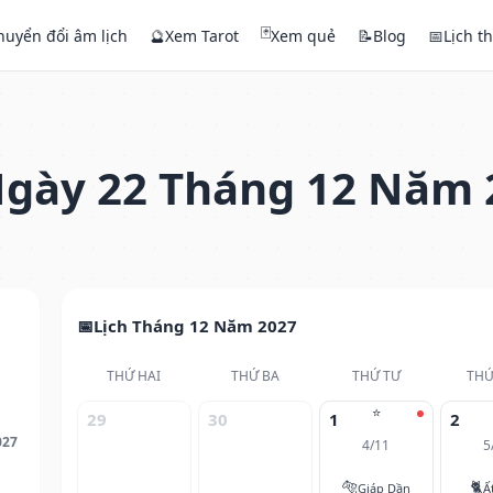
🃏
huyển đổi âm lịch
🔮
Xem Tarot
Xem quẻ
📝
Blog
📅
Lịch t
gày 22 Tháng 12 Năm 
Lịch Tháng 12 Năm 2027
THỨ HAI
THỨ BA
THỨ TƯ
THỨ
⭐
29
30
1
2
027
4/11
5
🐅
🐈
Giáp Dần
Ấ