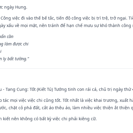
ức ngày Hung.
Công việc đi vào thế bế tắc, tiến độ công việc bị trì trệ, trở ngại. 
ày xấu về mọi mặt, nên tránh để hạn chế mưu sự khó thành công 
hẩn cần
ng làm được chi
i
 ly bất tường.”
u - Tang Cung: Tốt (Kiết Tú) Tướng tinh con rái cá, chủ trị ngày thứ 
o tác mọi việc việc chi cũng tốt. Tốt nhất là việc khai trương, xuất 
nước, chặt cỏ phá đất, cắt áo thêu áo, làm nhiều việc thiện ắt thiện
n kiết nên không có bất kỳ việc chi phải kiêng cữ.