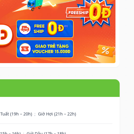
 Tuất (19h – 20h)
;
Giờ Hợi (21h – 22h)
(15h – 16h)
;
Giờ Dậu (17h – 18h)