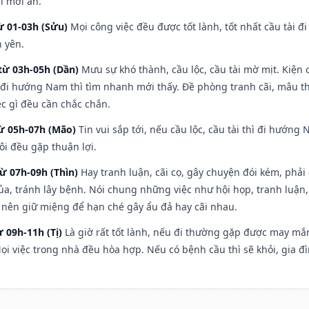
ì mới an.
ừ 01-03h (Sửu)
Mọi công việc đều được tốt lành, tốt nhất cầu tài
h yên.
từ 03h-05h (Dần)
Mưu sự khó thành, cầu lộc, cầu tài mờ mịt. Kiện c
 đi hướng Nam thì tìm nhanh mới thấy. Đề phòng tranh cãi, mâu t
ệc gì đều cần chắc chắn.
từ 05h-07h (Mão)
Tin vui sắp tới, nếu cầu lộc, cầu tài thì đi hướn
ôi đều gặp thuận lợi.
từ 07h-09h (Thìn)
Hay tranh luận, cãi cọ, gây chuyện đói kém, phải
a, tránh lây bệnh. Nói chung những việc như hội họp, tranh luận,
ì nên giữ miệng để hạn ché gây ẩu đả hay cãi nhau.
ừ 09h-11h (Tị)
Là giờ rất tốt lành, nếu đi thường gặp được may mắn
ọi việc trong nhà đều hòa hợp. Nếu có bệnh cầu thì sẽ khỏi, gia 