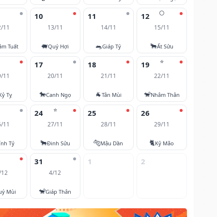
🌕
10
11
12
2/11
13/11
14/11
15/11
🐖
🐀
🐂
âm Tuất
Quý Hợi
Giáp Tý
Ất Sửu
⭐
17
18
19
9/11
20/11
21/11
22/11
🐎
🐐
🐒
Kỷ Tỵ
Canh Ngọ
Tân Mùi
Nhâm Thân
⭐
24
25
26
6/11
27/11
28/11
29/11
🐂
🐅
🐈
ính Tý
Đinh Sửu
Mậu Dần
Kỷ Mão
31
1
2
/12
4/12
🐒
uý Mùi
Giáp Thân