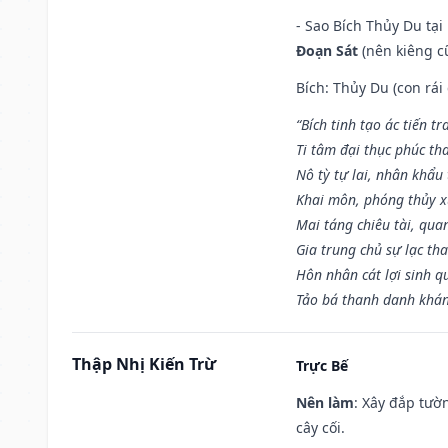
- Sao Bích Thủy Du tạ
Đoạn Sát
(nên kiêng cữ
Bích: Thủy Du (con rái
“Bích tinh tạo ác tiến t
Ti tâm đại thục phúc tha
Nô tỳ tự lai, nhân khẩu 
Khai môn, phóng thủy x
Mai táng chiêu tài, qua
Gia trung chủ sự lạc th
Hôn nhân cát lợi sinh q
Tảo bá thanh danh khán 
Thập Nhị Kiến Trừ
Trực Bế
Nên làm
: Xây đắp tườ
cây cối.