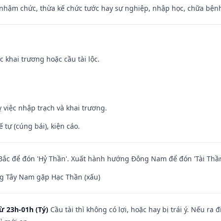
 nhậm chức, thừa kế chức tước hay sự nghiệp, nhập học, chữa bện
c khai trương hoặc cầu tài lộc.
 việc nhập trạch và khai trương.
tế tự (cúng bái), kiện cáo.
ắc để đón 'Hỷ Thần'. Xuất hành hướng Đông Nam để đón 'Tài Thần
g Tây Nam gặp Hạc Thần (xấu)
ừ 23h-01h (Tý)
Cầu tài thì không có lợi, hoặc hay bị trái ý. Nếu ra 