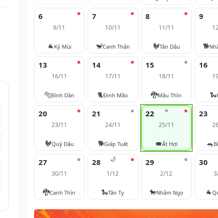
6
7
8
9
9/11
10/11
11/11
1
🐐
🐒
🐓
🐕
Kỷ Mùi
Canh Thân
Tân Dậu
Nh
13
14
15
16
16/11
17/11
18/11
1
🐅
🐈
🐉
🐍
Bính Dần
Đinh Mão
Mậu Thìn
⭐
20
21
22
23
23/11
24/11
25/11
2
🐓
🐕
🐖
🐀
Quý Dậu
Giáp Tuất
Ất Hợi
B
🌙
27
28
29
30
30/11
1/12
2/12
3
🐉
🐍
🐎
🐐
Canh Thìn
Tân Tỵ
Nhâm Ngọ
Q