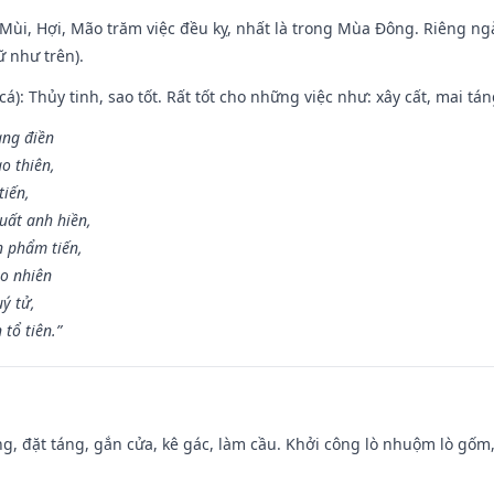
i Mùi, Hợi, Mão trăm việc đều kỵ, nhất là trong Mùa Đông. Riêng 
 như trên).
 cá): Thủy tinh, sao tốt. Rất tốt cho những việc như: xây cất, mai t
rang điền
o thiên,
tiến,
uất anh hiền,
n phẩm tiến,
ao nhiên
uý tử,
tổ tiên.”
ng, đặt táng, gắn cửa, kê gác, làm cầu. Khởi công lò nhuộm lò gốm,