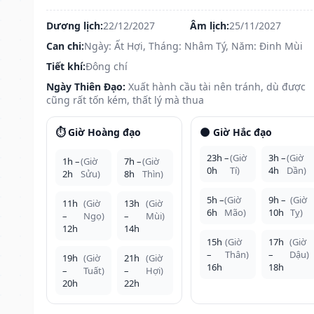
Dương lịch:
22/12/2027
Âm lịch:
25/11/2027
Can chi:
Ngày: Ất Hợi, Tháng: Nhâm Tý, Năm: Đinh Mùi
Tiết khí:
Đông chí
Ngày Thiên Đạo:
Xuất hành cầu tài nên tránh, dù được
cũng rất tốn kém, thất lý mà thua
⏱️ Giờ Hoàng đạo
🌑 Giờ Hắc đạo
23h –
(Giờ
3h –
(Giờ
1h –
(Giờ
7h –
(Giờ
0h
Tí)
4h
Dần)
2h
Sửu)
8h
Thìn)
5h –
(Giờ
9h –
(Giờ
11h
(Giờ
13h
(Giờ
6h
Mão)
10h
Tỵ)
–
Ngọ)
–
Mùi)
12h
14h
15h
(Giờ
17h
(Giờ
–
Thân)
–
Dậu)
19h
(Giờ
21h
(Giờ
16h
18h
–
Tuất)
–
Hợi)
20h
22h