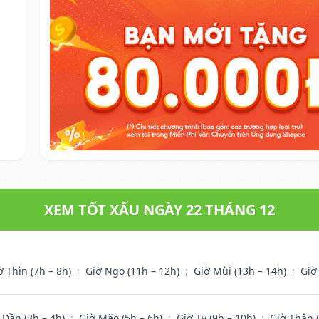
XEM TỐT XẤU NGÀY 22 THÁNG 12
ờ Thìn (7h – 8h)
;
Giờ Ngọ (11h – 12h)
;
Giờ Mùi (13h – 14h)
;
Giờ
 Dần (3h – 4h)
;
Giờ Mão (5h – 6h)
;
Giờ Tỵ (9h – 10h)
;
Giờ Thân 