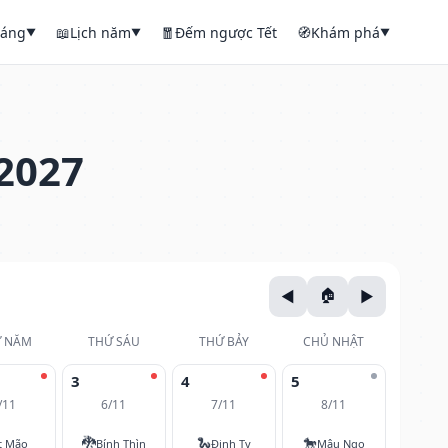
háng
📖
Lịch năm
🧧
Đếm ngược Tết
🧭
Khám phá
▼
▼
▼
2027
 NĂM
THỨ SÁU
THỨ BẢY
CHỦ NHẬT
3
4
5
/11
6/11
7/11
8/11
🐉
🐍
🐎
t Mão
Bính Thìn
Đinh Tỵ
Mậu Ngọ