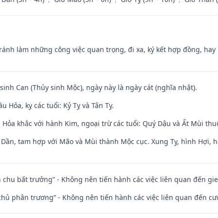
Tránh làm những công việc quan trọng, đi xa, ký kết hợp đồng, hay 
 sinh Can (Thủy sinh Mộc), ngày này là ngày cát (nghĩa nhật).
 Hỏa, kỵ các tuổi: Kỷ Tỵ và Tân Tỵ.
 Hỏa khắc với hành Kim, ngoại trừ các tuổi: Quý Dậu và Ất Mùi th
i Dần, tam hợp với Mão và Mùi thành Mộc cục. Xung Tỵ, hình Hợi, h
iên chu bất trưởng” - Không nên tiến hành các việc liên quan đến g
t chủ phân trương” - Không nên tiến hành các việc liên quan đến cướ