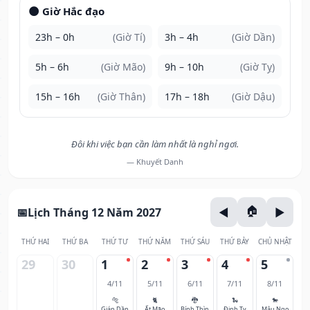
🌑 Giờ Hắc đạo
23h – 0h
(Giờ Tí)
3h – 4h
(Giờ Dần)
5h – 6h
(Giờ Mão)
9h – 10h
(Giờ Tỵ)
15h – 16h
(Giờ Thân)
17h – 18h
(Giờ Dậu)
Đôi khi việc bạn cần làm nhất là nghỉ ngơi.
— Khuyết Danh
Lịch Tháng 12 Năm 2027
THỨ HAI
THỨ BA
THỨ TƯ
THỨ NĂM
THỨ SÁU
THỨ BẢY
CHỦ NHẬT
29
30
1
2
3
4
5
4/11
5/11
6/11
7/11
8/11
🐅
🐈
🐉
🐍
🐎
Giáp Dần
Ất Mão
Bính Thìn
Đinh Tỵ
Mậu Ngọ