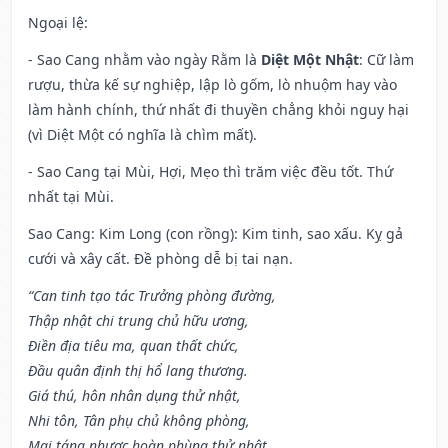
Ngoại lệ
:
- Sao Cang nhằm vào ngày Rằm là
Diệt Một Nhật
: Cữ làm
rượu, thừa kế sự nghiệp, lập lò gốm, lò nhuộm hay vào
làm hành chính, thứ nhất đi thuyền chẳng khỏi nguy hại
(vì Diệt Một có nghĩa là chìm mất).
- Sao Cang tại Mùi, Hợi, Mẹo thì trăm việc đều tốt. Thứ
nhất tại Mùi.
Sao Cang: Kim Long (con rồng): Kim tinh, sao xấu. Kỵ gả
cưới và xây cất. Đề phòng dễ bị tai nạn.
“Can tinh tạo tác Trưởng phòng đường,
Thập nhật chi trung chủ hữu ương,
Điền địa tiêu ma, quan thất chức,
Đầu quân định thị hổ lang thương.
Giá thú, hôn nhân dụng thử nhật,
Nhi tôn, Tân phụ chủ không phòng,
Mai táng nhược hoàn phùng thử nhật,