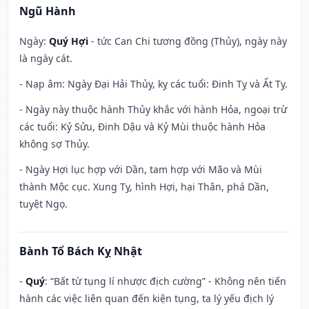
Ngũ Hành
Ngày:
Quý Hợi
- tức Can Chi tương đồng (Thủy), ngày này
là ngày cát.
- Nạp âm: Ngày Đại Hải Thủy, kỵ các tuổi: Đinh Tỵ và Ất Tỵ.
- Ngày này thuộc hành Thủy khắc với hành Hỏa, ngoại trừ
các tuổi: Kỷ Sửu, Đinh Dậu và Kỷ Mùi thuộc hành Hỏa
không sợ Thủy.
- Ngày Hợi lục hợp với Dần, tam hợp với Mão và Mùi
thành Mộc cục. Xung Tỵ, hình Hợi, hại Thân, phá Dần,
tuyệt Ngọ.
Bành Tổ Bách Kỵ Nhật
-
Quý
: “Bất từ tụng lí nhược địch cường” - Không nên tiến
hành các việc liên quan đến kiện tụng, ta lý yếu địch lý