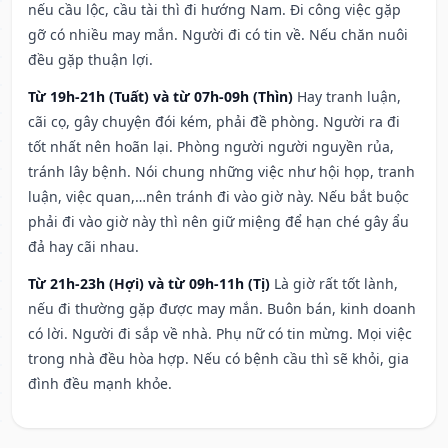
nếu cầu lộc, cầu tài thì đi hướng Nam. Đi công việc gặp
gỡ có nhiều may mắn. Người đi có tin về. Nếu chăn nuôi
đều gặp thuận lợi.
Từ 19h-21h (Tuất) và từ 07h-09h (Thìn)
Hay tranh luận,
cãi cọ, gây chuyện đói kém, phải đề phòng. Người ra đi
tốt nhất nên hoãn lại. Phòng người người nguyền rủa,
tránh lây bệnh. Nói chung những việc như hội họp, tranh
luận, việc quan,…nên tránh đi vào giờ này. Nếu bắt buộc
phải đi vào giờ này thì nên giữ miệng để hạn ché gây ẩu
đả hay cãi nhau.
Từ 21h-23h (Hợi) và từ 09h-11h (Tị)
Là giờ rất tốt lành,
nếu đi thường gặp được may mắn. Buôn bán, kinh doanh
có lời. Người đi sắp về nhà. Phụ nữ có tin mừng. Mọi việc
trong nhà đều hòa hợp. Nếu có bệnh cầu thì sẽ khỏi, gia
đình đều mạnh khỏe.