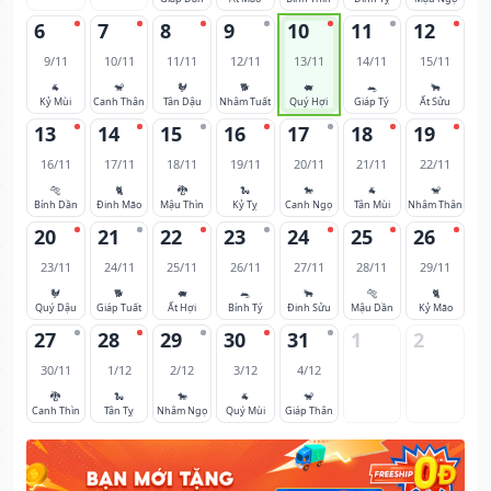
6
7
8
9
10
11
12
9/11
10/11
11/11
12/11
13/11
14/11
15/11
🐐
🐒
🐓
🐕
🐖
🐀
🐂
Kỷ Mùi
Canh Thân
Tân Dậu
Nhâm Tuất
Quý Hợi
Giáp Tý
Ất Sửu
13
14
15
16
17
18
19
16/11
17/11
18/11
19/11
20/11
21/11
22/11
🐅
🐈
🐉
🐍
🐎
🐐
🐒
Bính Dần
Đinh Mão
Mậu Thìn
Kỷ Tỵ
Canh Ngọ
Tân Mùi
Nhâm Thân
20
21
22
23
24
25
26
23/11
24/11
25/11
26/11
27/11
28/11
29/11
🐓
🐕
🐖
🐀
🐂
🐅
🐈
Quý Dậu
Giáp Tuất
Ất Hợi
Bính Tý
Đinh Sửu
Mậu Dần
Kỷ Mão
27
28
29
30
31
1
2
30/11
1/12
2/12
3/12
4/12
🐉
🐍
🐎
🐐
🐒
Canh Thìn
Tân Tỵ
Nhâm Ngọ
Quý Mùi
Giáp Thân