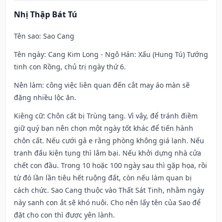
Nhị Thập Bát Tú
Tên sao
: Sao Cang
Tên ngày
: Cang Kim Long - Ngô Hán: Xấu (Hung Tú) Tướng
tinh con Rồng, chủ trị ngày thứ 6.
Nên làm
: công việc liên quan đến cắt may áo màn sẽ
đặng nhiều lộc ăn.
Kiêng cữ
: Chôn cất bị Trùng tang. Vì vậy, để tránh điềm
giữ quý bạn nên chọn một ngày tốt khác để tiến hành
chôn cất. Nếu cưới gả e rằng phòng không giá lạnh. Nếu
tranh đấu kiện tụng thì lâm bại. Nếu khởi dựng nhà cửa
chết con đầu. Trong 10 hoặc 100 ngày sau thì gặp họa, rồi
từ đó lần lần tiêu hết ruộng đất, còn nếu làm quan bị
cách chức. Sao Cang thuộc vào Thất Sát Tinh, nhằm ngày
này sanh con ắt sẽ khó nuôi. Cho nên lấy tên của Sao để
đặt cho con thì được yên lành.