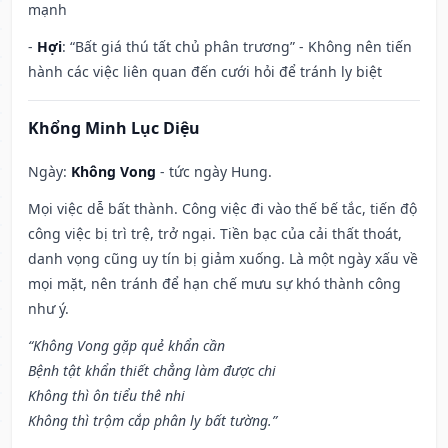
mạnh
-
Hợi
: “Bất giá thú tất chủ phân trương” - Không nên tiến
hành các việc liên quan đến cưới hỏi để tránh ly biệt
Khổng Minh Lục Diệu
Ngày:
Không Vong
- tức ngày Hung.
Mọi việc dễ bất thành. Công việc đi vào thế bế tắc, tiến độ
công việc bị trì trệ, trở ngại. Tiền bạc của cải thất thoát,
danh vọng cũng uy tín bị giảm xuống. Là một ngày xấu về
mọi mặt, nên tránh để hạn chế mưu sự khó thành công
như ý.
“Không Vong gặp quẻ khẩn cần
Bệnh tật khẩn thiết chẳng làm được chi
Không thì ôn tiểu thê nhi
Không thì trộm cắp phân ly bất tường.”