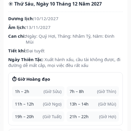
☀️ Thứ Sáu, Ngày 10 Tháng 12 Năm 2027
Dương lịch:
10/12/2027
Âm lịch:
13/11/2027
Can chi:
Ngày: Quý Hợi, Tháng: Nhâm Tý, Năm: Đinh
Mùi
Tiết khí:
Đại tuyết
Ngày Thiên Tặc:
Xuất hành xấu, cầu tài không được, đi
đường dễ mất cắp, mọi việc đều rất xấu
⏱️ Giờ Hoàng đạo
1h – 2h
(Giờ Sửu)
7h – 8h
(Giờ Thìn)
11h – 12h
(Giờ Ngọ)
13h – 14h
(Giờ Mùi)
19h – 20h
(Giờ Tuất)
21h – 22h
(Giờ Hợi)