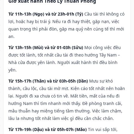
Giờ xuất hành Theo Lý Thuần Phong
Từ 11h-13h (Ngọ) và từ 23h-01h (Tý)
Cầu tài thì không có
lợi, hoặc hay bị trái ý. Nếu ra đi hay thiệt, gặp nạn, việc
quan trọng thì phải đòn, gặp ma quỷ nên cúng tế thì mới
an.
Từ 13h-15h (Mùi) và từ 01-03h (Sửu)
Mọi công việc đều
được tốt lành, tốt nhất cầu tài đi theo hướng Tây Nam –
Nhà cửa được yên lành. Người xuất hành thì đều bình
yên.
Từ 15h-17h (Thân) và từ 03h-05h (Dần)
Mưu sự khó
thành, cầu lộc, cầu tài mờ mịt. Kiện cáo tốt nhất nên hoãn
lại. Người đi xa chưa có tin về. Mất tiền, mất của nếu đi
hướng Nam thì tìm nhanh mới thấy. Đề phòng tranh cãi,
mâu thuẫn hay miệng tiếng tầm thường. Việc làm chậm,
lâu la nhưng tốt nhất làm việc gì đều cần chắc chắn.
Từ 17h-19h (Dậu) và từ 05h-07h (Mão)
Tin vui sắp tới,