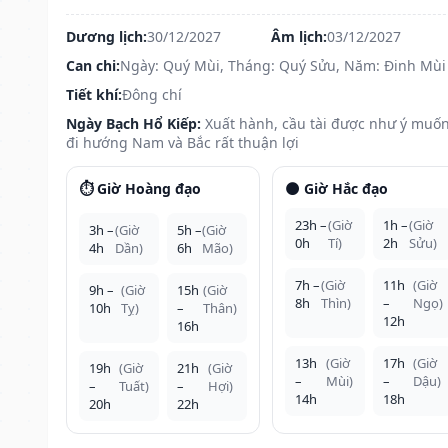
Dương lịch:
30/12/2027
Âm lịch:
03/12/2027
Can chi:
Ngày: Quý Mùi, Tháng: Quý Sửu, Năm: Đinh Mùi
Tiết khí:
Đông chí
Ngày Bạch Hổ Kiếp:
Xuất hành, cầu tài được như ý muốn
đi hướng Nam và Bắc rất thuận lợi
⏱️ Giờ Hoàng đạo
🌑 Giờ Hắc đạo
23h –
(Giờ
1h –
(Giờ
3h –
(Giờ
5h –
(Giờ
0h
Tí)
2h
Sửu)
4h
Dần)
6h
Mão)
7h –
(Giờ
11h
(Giờ
9h –
(Giờ
15h
(Giờ
8h
Thìn)
–
Ngọ)
10h
Tỵ)
–
Thân)
12h
16h
13h
(Giờ
17h
(Giờ
19h
(Giờ
21h
(Giờ
–
Mùi)
–
Dậu)
–
Tuất)
–
Hợi)
14h
18h
20h
22h