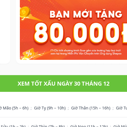
XEM TỐT XẤU NGÀY 30 THÁNG 12
ờ Mão (5h – 6h)
;
Giờ Tỵ (9h – 10h)
;
Giờ Thân (15h – 16h)
;
Giờ T
 Sửu (1h – 2h)
;
Giờ Thìn (7h – 8h)
;
Giờ Ngọ (11h – 12h)
;
Giờ Mù