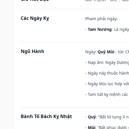
Các Ngày Kỵ
Phạm phải ngày:
-
Tam Nương
: Là ngà
Ngũ Hành
Ngày:
Quý Mùi
- tức C
- Nạp âm: Ngày Dương 
- Ngày này thuộc hành
- Ngày Mùi lục hợp vớ
- Tam Sát kỵ mệnh các 
Bành Tổ Bách Kỵ Nhật
-
Quý
: “Bất từ tụng lí
-
Mùi
: “Bất phục dược