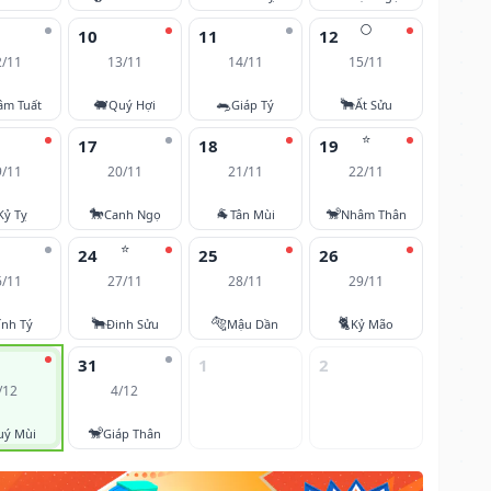
🌕
10
11
12
2/11
13/11
14/11
15/11
🐖
🐀
🐂
âm Tuất
Quý Hợi
Giáp Tý
Ất Sửu
⭐
17
18
19
9/11
20/11
21/11
22/11
🐎
🐐
🐒
Kỷ Tỵ
Canh Ngọ
Tân Mùi
Nhâm Thân
⭐
24
25
26
6/11
27/11
28/11
29/11
🐂
🐅
🐈
ính Tý
Đinh Sửu
Mậu Dần
Kỷ Mão
31
1
2
/12
4/12
🐒
uý Mùi
Giáp Thân