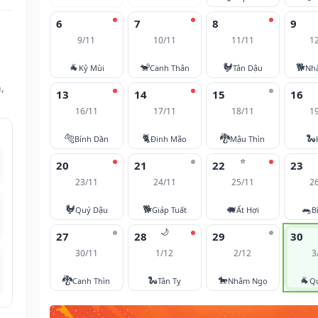
6
7
8
9
9/11
10/11
11/11
1
🐐
🐒
🐓
🐕
Kỷ Mùi
Canh Thân
Tân Dậu
Nh
,
13
14
15
16
16/11
17/11
18/11
1
🐅
🐈
🐉
🐍
Bính Dần
Đinh Mão
Mậu Thìn
⭐
20
21
22
23
23/11
24/11
25/11
2
🐓
🐕
🐖
🐀
Quý Dậu
Giáp Tuất
Ất Hợi
B
🌙
27
28
29
30
30/11
1/12
2/12
3
🐉
🐍
🐎
🐐
Canh Thìn
Tân Tỵ
Nhâm Ngọ
Q