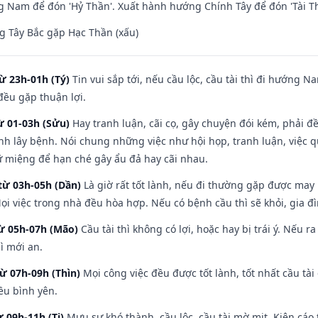
Nam để đón 'Hỷ Thần'. Xuất hành hướng Chính Tây để đón 'Tài Th
 Tây Bắc gặp Hạc Thần (xấu)
ừ 23h-01h (Tý)
Tin vui sắp tới, nếu cầu lộc, cầu tài thì đi hướng 
đều gặp thuận lợi.
ừ 01-03h (Sửu)
Hay tranh luận, cãi cọ, gây chuyện đói kém, phải đ
nh lây bệnh. Nói chung những việc như hội họp, tranh luận, việc q
iữ miệng để hạn ché gây ẩu đả hay cãi nhau.
từ 03h-05h (Dần)
Là giờ rất tốt lành, nếu đi thường gặp được may
ọi việc trong nhà đều hòa hợp. Nếu có bệnh cầu thì sẽ khỏi, gia 
từ 05h-07h (Mão)
Cầu tài thì không có lợi, hoặc hay bị trái ý. Nếu r
ì mới an.
từ 07h-09h (Thìn)
Mọi công việc đều được tốt lành, tốt nhất cầu t
ều bình yên.
ừ 09h-11h (Tị)
Mưu sự khó thành, cầu lộc, cầu tài mờ mịt. Kiện cáo 