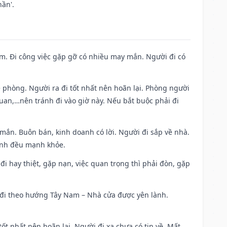
ần'.
Nam. Đi công việc gặp gỡ có nhiều may mắn. Người đi có
ề phòng. Người ra đi tốt nhất nên hoãn lại. Phòng người
uan,…nên tránh đi vào giờ này. Nếu bắt buộc phải đi
 mắn. Buôn bán, kinh doanh có lời. Người đi sắp về nhà.
đình đều mạnh khỏe.
a đi hay thiệt, gặp nạn, việc quan trọng thì phải đòn, gặp
ài đi theo hướng Tây Nam – Nhà cửa được yên lành.
tốt nhất nên hoãn lại. Người đi xa chưa có tin về. Mất