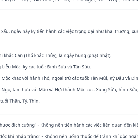
y xấu, ngày này kỵ tiến hành các việc trọng đại như khai trương, xuấ
hi khắc Can (Thổ khắc Thủy), là ngày hung (phạt nhật).
Liễu Mộc, kỵ các tuổi: Đinh Sửu và Tân Sửu.
 Mộc khắc với hành Thổ, ngoại trừ các tuổi: Tân Mùi, Kỷ Dậu và Đ
i Ngọ, tam hợp với Mão và Hợi thành Mộc cục. Xung Sửu, hình Sửu, 
tuổi Thân, Tý, Thìn.
 nhược địch cường” - Không nên tiến hành các việc liên quan đến ki
 độc khí nhập tràng” - Không nên uống thuốc để tránh khí độc ngấ