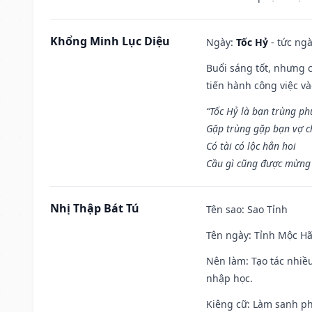
Khổng Minh Lục Diệu
Ngày:
Tốc Hỷ
- tức ngà
Buổi sáng tốt, nhưng 
tiến hành công việc v
“Tốc Hỷ là bạn trùng p
Gặp trùng gặp bạn vợ c
Có tài có lộc hẳn hoi
Cầu gì cũng được mừng 
Nhị Thập Bát Tú
Tên sao
: Sao Tỉnh
Tên ngày
: Tỉnh Mộc Hã
Nên làm
: Tạo tác nhi
nhập học.
Kiêng cữ
: Làm sanh p