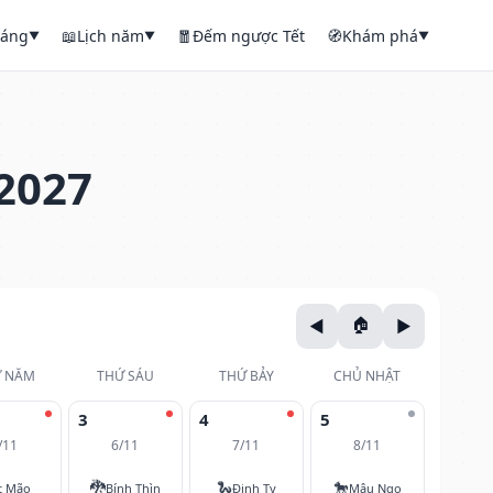
háng
📖
Lịch năm
🧧
Đếm ngược Tết
🧭
Khám phá
▼
▼
▼
2027
 NĂM
THỨ SÁU
THỨ BẢY
CHỦ NHẬT
3
4
5
/11
6/11
7/11
8/11
🐉
🐍
🐎
t Mão
Bính Thìn
Đinh Tỵ
Mậu Ngọ