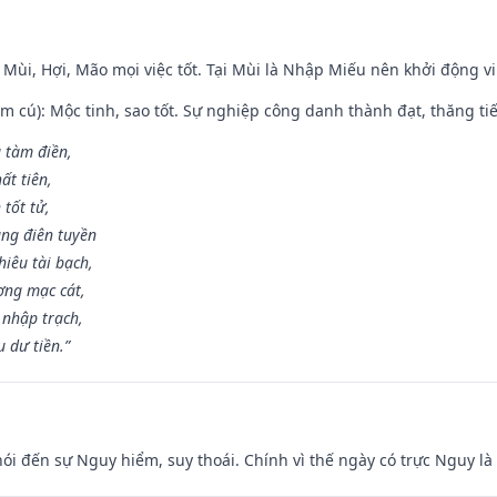
 Mùi, Hợi, Mão mọi việc tốt. Tại Mùi là Nhập Miếu nên khởi động 
m cú): Mộc tinh, sao tốt. Sự nghiệp công danh thành đạt, thăng tiến
g tàm điền,
ất tiên,
 tốt tử,
ng điên tuyền
iêu tài bạch,
ng mạc cát,
 nhập trạch,
 dư tiền.”
nói đến sự Nguy hiểm, suy thoái. Chính vì thế ngày có trực Nguy l