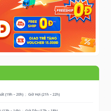
uất (19h – 20h)
;
Giờ Hợi (21h – 22h)
i (13h – 14h)
;
Giờ Dậu (17h – 18h)