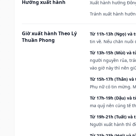
Hướng xuất hành
Xuất hành hướng Đông 
Tránh xuất hành hướng
Giờ xuất hành Theo Lý
Từ 11h-13h (Ngọ) và t
Thuần Phong
tin về. Nếu chăn nuôi 
Từ 13h-15h (Mùi) và t
người nguyền rủa, trá
vào giờ này thì nên g
Từ 15h-17h (Thân) và 
Phụ nữ có tin mừng. M
Từ 17h-19h (Dậu) và 
ma quỷ nên cúng tế th
Từ 19h-21h (Tuất) và 
Người xuất hành thì đ
Từ 21h-23h (Hợi) và t