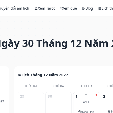
🃏
huyển đổi âm lịch
🔮
Xem Tarot
Xem quẻ
📝
Blog
📅
Lịch t
gày 30 Tháng 12 Năm 
Lịch Tháng 12 Năm 2027
THỨ HAI
THỨ BA
THỨ TƯ
THỨ
⭐
29
30
1
2
027
4/11
5
🐅
🐈
Giáp Dần
Ấ