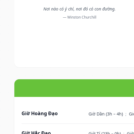
Nơi nào có ý chí, nơi đó có con đường.
— Winston Churchill
Giờ Hoàng Đạo
Giờ Dần (3h – 4h)
;
Gi
Giờ Hắc Đạo
Giờ Tí (23h – 0h)
;
Giờ