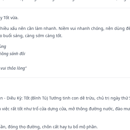
y Tốt vừa.
chiều xấu nên cần làm nhanh. Niềm vui nhanh chóng, nên dùng để 
ào buổi sáng, càng sớm càng tốt.
hùng
hồng sánh đôi
vui thỏa lòng”
n - Diêu Kỳ: Tốt (Bình Tú) Tướng tinh con dê trừu, chủ trị ngày thứ 
ều việc rất tốt như trổ cửa dựng cửa, mở thông đường nước, đào m
hần, đóng thọ đường, chôn cất hay tu bổ mộ phần.