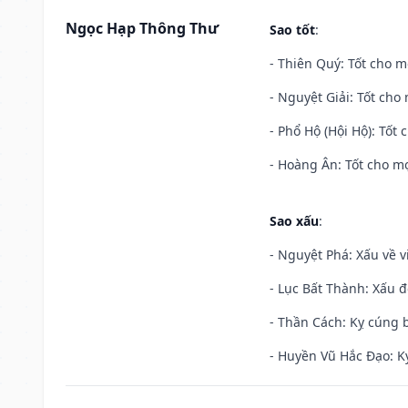
Ngọc Hạp Thông Thư
Sao tốt
:
- Thiên Quý: Tốt cho mọ
- Nguyệt Giải: Tốt cho 
- Phổ Hộ (Hội Hộ): Tốt 
- Hoàng Ân: Tốt cho mọ
Sao xấu
:
- Nguyệt Phá: Xấu về v
- Lục Bất Thành: Xấu đ
- Thần Cách: Kỵ cúng b
- Huyền Vũ Hắc Đạo: Kỵ