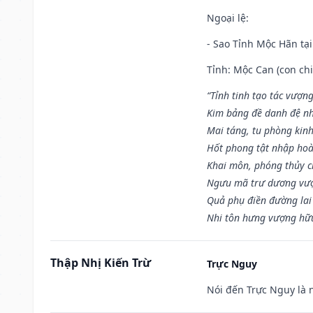
Ngoại lệ
:
- Sao Tỉnh Mộc Hãn tại
Tỉnh: Mộc Can (con chi
“Tỉnh tinh tạo tác vượn
Kim bảng đề danh đệ nh
Mai táng, tu phòng kinh
Hốt phong tật nhập hoà
Khai môn, phóng thủy ch
Ngưu mã trư dương vượ
Quả phụ điền đường lai
Nhi tôn hưng vượng hữu
Thập Nhị Kiến Trừ
Trực Nguy
Nói đến Trực Nguy là 