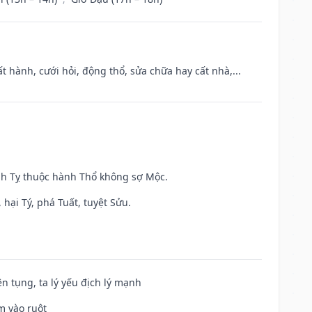
t hành, cưới hỏi, động thổ, sửa chữa hay cất nhà,...
inh Tỵ thuộc hành Thổ không sợ Mộc.
hại Tý, phá Tuất, tuyệt Sửu.
ện tụng, ta lý yếu địch lý mạnh
m vào ruột