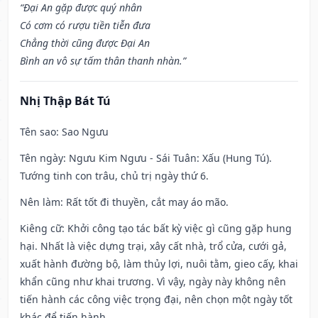
“Đại An gặp được quý nhân
Có cơm có rượu tiền tiễn đưa
Chẳng thời cũng được Đại An
Bình an vô sự tấm thân thanh nhàn.”
Nhị Thập Bát Tú
Tên sao
: Sao Ngưu
Tên ngày
: Ngưu Kim Ngưu - Sái Tuân: Xấu (Hung Tú).
Tướng tinh con trâu, chủ trị ngày thứ 6.
Nên làm
: Rất tốt đi thuyền, cắt may áo mão.
Kiêng cữ
: Khởi công tạo tác bất kỳ việc gì cũng gặp hung
hại. Nhất là việc dựng trại, xây cất nhà, trổ cửa, cưới gả,
xuất hành đường bộ, làm thủy lợi, nuôi tằm, gieo cấy, khai
khẩn cũng như khai trương. Vì vậy, ngày này không nên
tiến hành các công việc trọng đại, nên chọn một ngày tốt
khác để tiến hành.