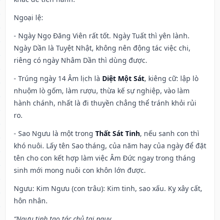
Ngoại lệ
:
- Ngày Ngọ Đăng Viên rất tốt. Ngày Tuất thì yên lành.
Ngày Dần là Tuyệt Nhật, không nên động tác việc chi,
riêng có ngày Nhâm Dần thì dùng được.
- Trúng ngày 14 Âm lịch là
Diệt Một Sát
, kiêng cữ: lập lò
nhuộm lò gốm, làm rượu, thừa kế sự nghiệp, vào làm
hành chánh, nhất là đi thuyền chẳng thể tránh khỏi rủi
ro.
- Sao Ngưu là một trong
Thất Sát Tinh
, nếu sanh con thì
khó nuôi. Lấy tên Sao tháng, của năm hay của ngày để đặt
tên cho con kết hợp làm việc Âm Đức ngay trong tháng
sinh mới mong nuôi con khôn lớn được.
Ngưu: Kim Ngưu (con trâu): Kim tinh, sao xấu. Kỵ xây cất,
hôn nhân.
“Ngưu tinh tạo tác chủ tai nguy,