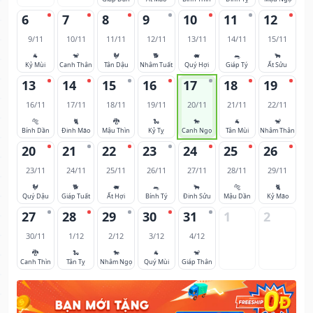
6
7
8
9
10
11
12
9/11
10/11
11/11
12/11
13/11
14/11
15/11
🐐
🐒
🐓
🐕
🐖
🐀
🐂
Kỷ Mùi
Canh Thân
Tân Dậu
Nhâm Tuất
Quý Hợi
Giáp Tý
Ất Sửu
13
14
15
16
17
18
19
16/11
17/11
18/11
19/11
20/11
21/11
22/11
🐅
🐈
🐉
🐍
🐎
🐐
🐒
Bính Dần
Đinh Mão
Mậu Thìn
Kỷ Tỵ
Canh Ngọ
Tân Mùi
Nhâm Thân
20
21
22
23
24
25
26
23/11
24/11
25/11
26/11
27/11
28/11
29/11
🐓
🐕
🐖
🐀
🐂
🐅
🐈
Quý Dậu
Giáp Tuất
Ất Hợi
Bính Tý
Đinh Sửu
Mậu Dần
Kỷ Mão
27
28
29
30
31
1
2
30/11
1/12
2/12
3/12
4/12
🐉
🐍
🐎
🐐
🐒
Canh Thìn
Tân Tỵ
Nhâm Ngọ
Quý Mùi
Giáp Thân