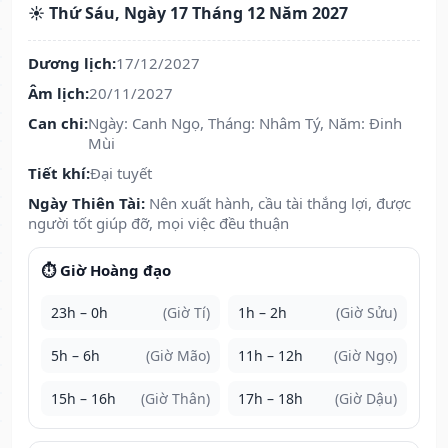
☀️ Thứ Sáu, Ngày 17 Tháng 12 Năm 2027
Dương lịch:
17/12/2027
Âm lịch:
20/11/2027
Can chi:
Ngày: Canh Ngọ, Tháng: Nhâm Tý, Năm: Đinh
Mùi
Tiết khí:
Đại tuyết
Ngày Thiên Tài:
Nên xuất hành, cầu tài thắng lợi, được
người tốt giúp đỡ, mọi việc đều thuận
⏱️ Giờ Hoàng đạo
23h – 0h
(Giờ Tí)
1h – 2h
(Giờ Sửu)
5h – 6h
(Giờ Mão)
11h – 12h
(Giờ Ngọ)
15h – 16h
(Giờ Thân)
17h – 18h
(Giờ Dậu)