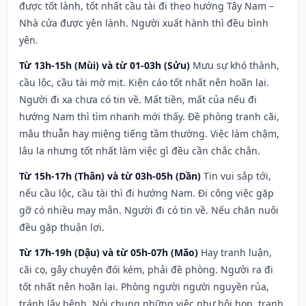
được tốt lành, tốt nhất cầu tài đi theo hướng Tây Nam –
Nhà cửa được yên lành. Người xuất hành thì đều bình
yên.
Từ 13h-15h (Mùi) và từ 01-03h (Sửu)
Mưu sự khó thành,
cầu lộc, cầu tài mờ mịt. Kiện cáo tốt nhất nên hoãn lại.
Người đi xa chưa có tin về. Mất tiền, mất của nếu đi
hướng Nam thì tìm nhanh mới thấy. Đề phòng tranh cãi,
mâu thuẫn hay miệng tiếng tầm thường. Việc làm chậm,
lâu la nhưng tốt nhất làm việc gì đều cần chắc chắn.
Từ 15h-17h (Thân) và từ 03h-05h (Dần)
Tin vui sắp tới,
nếu cầu lộc, cầu tài thì đi hướng Nam. Đi công việc gặp
gỡ có nhiều may mắn. Người đi có tin về. Nếu chăn nuôi
đều gặp thuận lợi.
Từ 17h-19h (Dậu) và từ 05h-07h (Mão)
Hay tranh luận,
cãi cọ, gây chuyện đói kém, phải đề phòng. Người ra đi
tốt nhất nên hoãn lại. Phòng người người nguyền rủa,
tránh lây bệnh. Nói chung những việc như hội họp, tranh