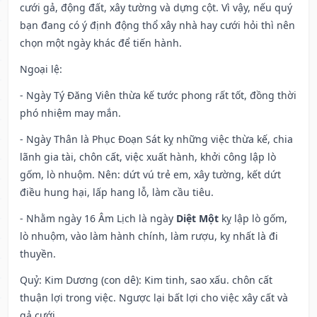
cưới gả, động đất, xây tường và dựng cột. Vì vậy, nếu quý
bạn đang có ý định động thổ xây nhà hay cưới hỏi thì nên
chọn một ngày khác để tiến hành.
Ngoại lệ
:
- Ngày Tý Đăng Viên thừa kế tước phong rất tốt, đồng thời
phó nhiệm may mắn.
- Ngày Thân là Phục Đoạn Sát kỵ những việc thừa kế, chia
lãnh gia tài, chôn cất, việc xuất hành, khởi công lập lò
gốm, lò nhuộm. Nên: dứt vú trẻ em, xây tường, kết dứt
điều hung hại, lấp hang lỗ, làm cầu tiêu.
- Nhằm ngày 16 Âm Lịch là ngày
Diệt Một
kỵ lập lò gốm,
lò nhuộm, vào làm hành chính, làm rượu, kỵ nhất là đi
thuyền.
Quỷ: Kim Dương (con dê): Kim tinh, sao xấu. chôn cất
thuận lợi trong việc. Ngược lại bất lợi cho việc xây cất và
gả cưới.