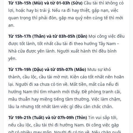
Từ 13h-15h (Mùi) và từ 01-03h (Sửu)
Cầu tài thì không có
lợi, hoặc hay bị trái ý. Nếu ra đi hay thiệt, gặp nạn, việc
quan trọng thì phải đòn, gặp ma quỷ nên cúng tế thì mới
an.
Từ 15h-17h (Thân) và từ 03h-05h (Dần)
Mọi công việc đều
được tốt lành, tốt nhất cầu tài đi theo hướng Tây Nam –
Nhà cửa được yên lành. Người xuất hành thì đều bình
yên.
Từ 17h-19h (Dậu) và từ 05h-07h (Mão)
Mưu sự khó
thành, cầu lộc, cầu tài mờ mịt. Kiện cáo tốt nhất nên hoãn
lại. Người đi xa chưa có tin về. Mất tiền, mất của nếu đi
hướng Nam thì tìm nhanh mới thấy. Đề phòng tranh cãi,
mâu thuẫn hay miệng tiếng tầm thường. Việc làm chậm,
lâu la nhưng tốt nhất làm việc gì đều cần chắc chắn.
Từ 19h-21h (Tuất) và từ 07h-09h (Thìn)
Tin vui sắp tới,
nếu cầu lộc, cầu tài thì đi hướng Nam. Đi công việc gặp
gỡ có nhiều may mắn. Người đi có tin về. Nếu chăn nuôi