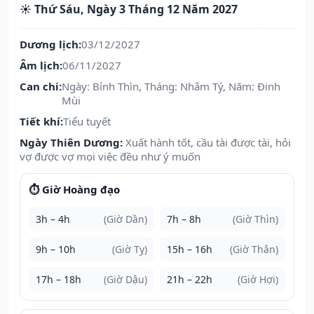
☀️ Thứ Sáu, Ngày 3 Tháng 12 Năm 2027
Dương lịch:
03/12/2027
Âm lịch:
06/11/2027
Can chi:
Ngày: Bính Thìn, Tháng: Nhâm Tý, Năm: Đinh
Mùi
Tiết khí:
Tiểu tuyết
Ngày Thiên Dương:
Xuất hành tốt, cầu tài được tài, hỏi
vợ được vợ mọi việc đều như ý muốn
⏱️ Giờ Hoàng đạo
3h – 4h
(Giờ Dần)
7h – 8h
(Giờ Thìn)
9h – 10h
(Giờ Tỵ)
15h – 16h
(Giờ Thân)
17h – 18h
(Giờ Dậu)
21h – 22h
(Giờ Hợi)