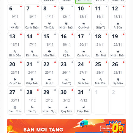
6
7
8
9
10
11
12
9/11
10/11
11/11
12/11
13/11
14/11
15/11
🐐
🐒
🐓
🐕
🐖
🐀
🐂
Kỷ Mùi
Canh Thân
Tân Dậu
Nhâm Tuất
Quý Hợi
Giáp Tý
Ất Sửu
13
14
15
16
17
18
19
16/11
17/11
18/11
19/11
20/11
21/11
22/11
🐅
🐈
🐉
🐍
🐎
🐐
🐒
Bính Dần
Đinh Mão
Mậu Thìn
Kỷ Tỵ
Canh Ngọ
Tân Mùi
Nhâm Thân
20
21
22
23
24
25
26
23/11
24/11
25/11
26/11
27/11
28/11
29/11
🐓
🐕
🐖
🐀
🐂
🐅
🐈
Quý Dậu
Giáp Tuất
Ất Hợi
Bính Tý
Đinh Sửu
Mậu Dần
Kỷ Mão
27
28
29
30
31
1
2
30/11
1/12
2/12
3/12
4/12
🐉
🐍
🐎
🐐
🐒
Canh Thìn
Tân Tỵ
Nhâm Ngọ
Quý Mùi
Giáp Thân