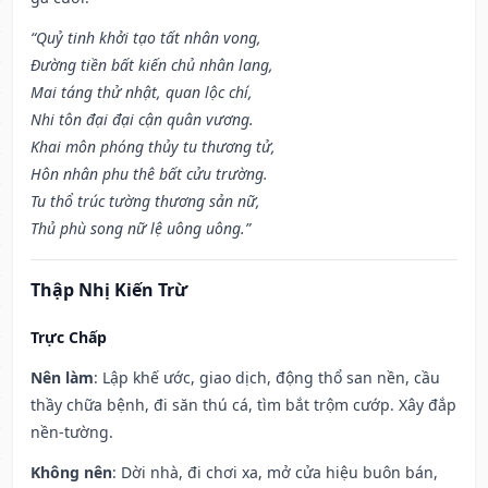
“Quỷ tinh khởi tạo tất nhân vong,
Đường tiền bất kiến chủ nhân lang,
Mai táng thử nhật, quan lộc chí,
Nhi tôn đại đại cận quân vương.
Khai môn phóng thủy tu thương tử,
Hôn nhân phu thê bất cửu trường.
Tu thổ trúc tường thương sản nữ,
Thủ phù song nữ lệ uông uông.”
Thập Nhị Kiến Trừ
Trực Chấp
Nên làm
: Lập khế ước, giao dịch, động thổ san nền, cầu
thầy chữa bệnh, đi săn thú cá, tìm bắt trộm cướp. Xây đắp
nền-tường.
Không nên
: Dời nhà, đi chơi xa, mở cửa hiệu buôn bán,