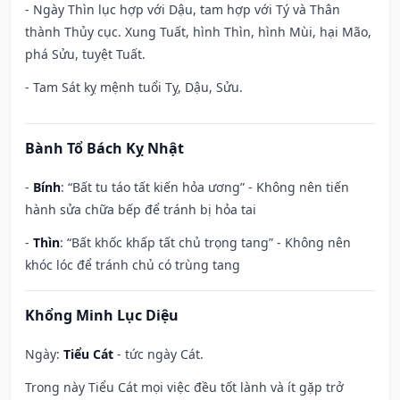
- Ngày Thìn lục hợp với Dậu, tam hợp với Tý và Thân
thành Thủy cục. Xung Tuất, hình Thìn, hình Mùi, hại Mão,
phá Sửu, tuyệt Tuất.
- Tam Sát kỵ mệnh tuổi Tỵ, Dậu, Sửu.
Bành Tổ Bách Kỵ Nhật
-
Bính
: “Bất tu táo tất kiến hỏa ương” - Không nên tiến
hành sửa chữa bếp để tránh bị hỏa tai
-
Thìn
: “Bất khốc khấp tất chủ trọng tang” - Không nên
khóc lóc để tránh chủ có trùng tang
Khổng Minh Lục Diệu
Ngày:
Tiểu Cát
- tức ngày Cát.
Trong này Tiểu Cát mọi việc đều tốt lành và ít gặp trở