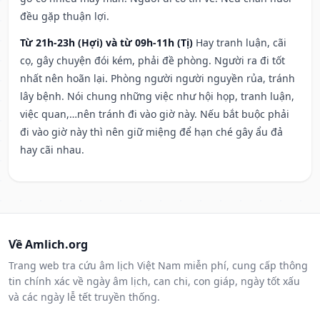
đều gặp thuận lợi.
Từ 21h-23h (Hợi) và từ 09h-11h (Tị)
Hay tranh luận, cãi
cọ, gây chuyện đói kém, phải đề phòng. Người ra đi tốt
nhất nên hoãn lại. Phòng người người nguyền rủa, tránh
lây bệnh. Nói chung những việc như hội họp, tranh luận,
việc quan,…nên tránh đi vào giờ này. Nếu bắt buộc phải
đi vào giờ này thì nên giữ miệng để hạn ché gây ẩu đả
hay cãi nhau.
Về Amlich.org
Trang web tra cứu âm lịch Việt Nam miễn phí, cung cấp thông
tin chính xác về ngày âm lịch, can chi, con giáp, ngày tốt xấu
và các ngày lễ tết truyền thống.