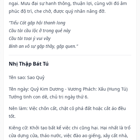
ngại. Mưu đại sự hanh thông, thuận lợi, cùng với đó âm
phúc độ trì, che chở, được quý nhân nâng đỡ.
“Tiểu Cát gặp hội thanh long
Cầu tài cầu lộc ở trong quẻ này
Cầu tài toại ý vui vầy
Bình an vô sự gặp thầy, gặp quen.”
Nhị Thập Bát Tú
Tên sao
: Sao Quỷ
Tên ngày
: Quỷ Kim Dương - Vương Phách: Xấu (Hung Tú)
Tướng tinh con dê, chủ trị ngày thứ 6.
Nên làm
: Việc chôn cất, chặt cỏ phá đất hoặc cắt áo đều
tốt.
Kiêng cữ
: Khởi tạo bất kể việc chi cũng hại. Hại nhất là trổ
cửa dựng cửa, tháo nước, việc đào ao giếng, xây cất nhà,