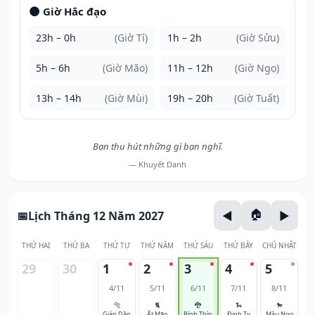
🌑 Giờ Hắc đạo
23h – 0h
(Giờ Tí)
1h – 2h
(Giờ Sửu)
5h – 6h
(Giờ Mão)
11h – 12h
(Giờ Ngọ)
13h – 14h
(Giờ Mùi)
19h – 20h
(Giờ Tuất)
Bạn thu hút những gì bạn nghĩ.
— Khuyết Danh
Lịch Tháng 12 Năm 2027
THỨ HAI
THỨ BA
THỨ TƯ
THỨ NĂM
THỨ SÁU
THỨ BẢY
CHỦ NHẬT
29
30
1
2
3
4
5
4/11
5/11
6/11
7/11
8/11
🐅
🐈
🐉
🐍
🐎
Giáp Dần
Ất Mão
Bính Thìn
Đinh Tỵ
Mậu Ngọ