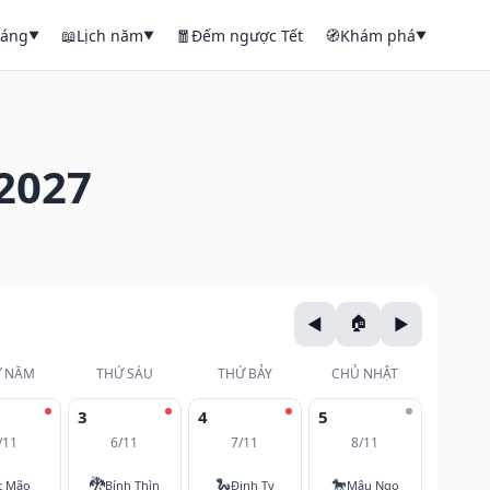
háng
📖
Lịch năm
🧧
Đếm ngược Tết
🧭
Khám phá
▼
▼
▼
2027
 NĂM
THỨ SÁU
THỨ BẢY
CHỦ NHẬT
3
4
5
/11
6/11
7/11
8/11
🐉
🐍
🐎
t Mão
Bính Thìn
Đinh Tỵ
Mậu Ngọ