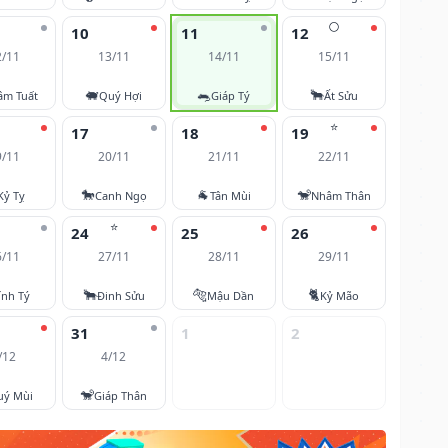
🌕
10
11
12
2/11
13/11
14/11
15/11
🐖
🐀
🐂
âm Tuất
Quý Hợi
Giáp Tý
Ất Sửu
⭐
17
18
19
9/11
20/11
21/11
22/11
🐎
🐐
🐒
Kỷ Tỵ
Canh Ngọ
Tân Mùi
Nhâm Thân
⭐
24
25
26
6/11
27/11
28/11
29/11
🐂
🐅
🐈
ính Tý
Đinh Sửu
Mậu Dần
Kỷ Mão
31
1
2
/12
4/12
🐒
uý Mùi
Giáp Thân