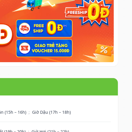
ân (15h – 16h)
;
Giờ Dậu (17h – 18h)
ất (19h – 20h)
;
Giờ Hợi (21h – 22h)