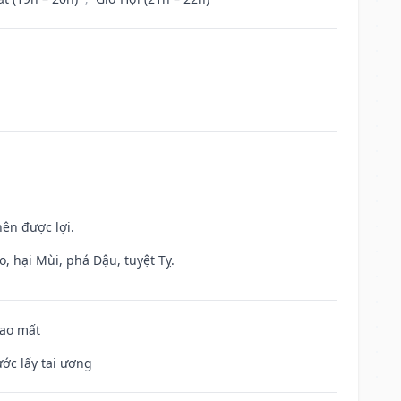
nên được lợi.
, hại Mùi, phá Dậu, tuyệt Tỵ.
hao mất
ước lấy tai ương