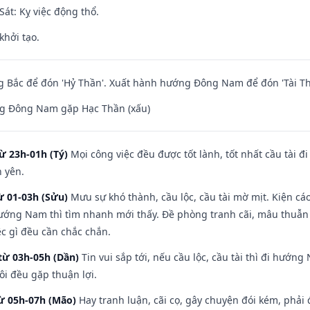
át: Kỵ việc động thổ.
khởi tạo.
 Bắc để đón 'Hỷ Thần'. Xuất hành hướng Đông Nam để đón 'Tài Th
g Đông Nam gặp Hạc Thần (xấu)
ừ 23h-01h (Tý)
Mọi công việc đều được tốt lành, tốt nhất cầu tài
h yên.
ừ 01-03h (Sửu)
Mưu sự khó thành, cầu lộc, cầu tài mờ mịt. Kiện cáo
hướng Nam thì tìm nhanh mới thấy. Đề phòng tranh cãi, mâu thuẫn
ệc gì đều cần chắc chắn.
từ 03h-05h (Dần)
Tin vui sắp tới, nếu cầu lộc, cầu tài thì đi hướ
ôi đều gặp thuận lợi.
từ 05h-07h (Mão)
Hay tranh luận, cãi cọ, gây chuyện đói kém, phải