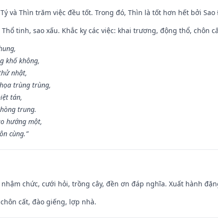
 Tý và Thìn trăm việc đều tốt. Trong đó, Thìn là tốt hơn hết bởi Sao
 Thổ tinh, sao xấu. Khắc kỵ các việc: khai trương, động thổ, chôn c
 hung,
ng khố không,
thử nhật,
họa trùng trùng,
iệt tán,
phòng trung.
ạo hướng một,
tôn cùng.”
 nhậm chức, cưới hỏi, trồng cây, đền ơn đáp nghĩa. Xuất hành đặng 
 chôn cất, đào giếng, lợp nhà.