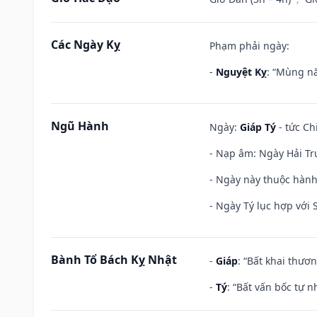
Các Ngày Kỵ
Phạm phải ngày:
-
Nguyệt Kỵ
: “Mùng nă
Ngũ Hành
Ngày:
Giáp Tý
- tức Ch
- Nạp âm: Ngày Hải Tr
- Ngày này thuộc hành 
- Ngày Tý lục hợp với
Bành Tổ Bách Kỵ Nhật
-
Giáp
: “Bất khai thươ
-
Tý
: “Bất vấn bốc tự 