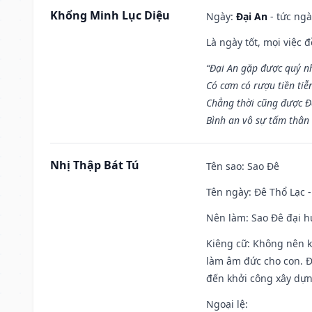
Khổng Minh Lục Diệu
Ngày:
Đại An
- tức ngà
Là ngày tốt, mọi việc
“Đại An gặp được quý n
Có cơm có rượu tiền tiễ
Chẳng thời cũng được Đ
Bình an vô sự tấm thân
Nhị Thập Bát Tú
Tên sao
: Sao Đê
Tên ngày
: Đê Thổ Lạc 
Nên làm
: Sao Đê đại 
Kiêng cữ
: Không nên k
làm âm đức cho con. Đâ
đến khởi công xây dựn
Ngoại lệ
: