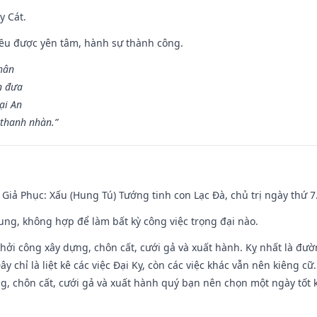
y Cát.
 đều được yên tâm, hành sự thành công.
hân
n đưa
ại An
 thanh nhàn.”
- Giả Phục: Xấu (Hung Tú) Tướng tinh con Lạc Đà, chủ trị ngày thứ 7
hung, không hợp để làm bất kỳ công việc trọng đại nào.
hởi công xây dựng, chôn cất, cưới gả và xuất hành. Kỵ nhất là đư
y chỉ là liệt kê các việc Đại Kỵ, còn các việc khác vẫn nên kiêng cữ
g, chôn cất, cưới gả và xuất hành quý bạn nên chọn một ngày tốt 