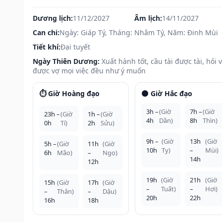
Dương lịch:
11/12/2027
Âm lịch:
14/11/2027
Can chi:
Ngày: Giáp Tý, Tháng: Nhâm Tý, Năm: Đinh Mùi
Tiết khí:
Đại tuyết
Ngày Thiên Dương:
Xuất hành tốt, cầu tài được tài, hỏi 
được vợ mọi việc đều như ý muốn
⏱️ Giờ Hoàng đạo
🌑 Giờ Hắc đạo
3h –
(Giờ
7h –
(Giờ
23h –
(Giờ
1h –
(Giờ
4h
Dần)
8h
Thìn)
0h
Tí)
2h
Sửu)
9h –
(Giờ
13h
(Giờ
5h –
(Giờ
11h
(Giờ
10h
Tỵ)
–
Mùi)
6h
Mão)
–
Ngọ)
14h
12h
19h
(Giờ
21h
(Giờ
15h
(Giờ
17h
(Giờ
–
Tuất)
–
Hợi)
–
Thân)
–
Dậu)
20h
22h
16h
18h