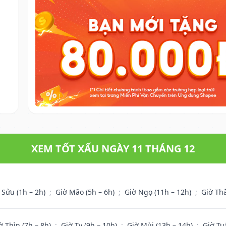
XEM TỐT XẤU NGÀY 11 THÁNG 12
 Sửu (1h – 2h)
;
Giờ Mão (5h – 6h)
;
Giờ Ngọ (11h – 12h)
;
Giờ Th
ờ Thìn (7h – 8h)
;
Giờ Tỵ (9h – 10h)
;
Giờ Mùi (13h – 14h)
;
Giờ Tu