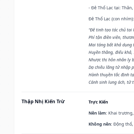
- Đê Thổ Lạc tại: Thân,
Đê Thổ Lạc (con nhím):
“Đê tinh tạo tác chủ tai
Phí tận điền viên, thươ
Mai táng bất khả dụng 
Huyền thằng, điếu khả, 
Nhược thị hôn nhân ly b
Dạ chiêu lãng tử nhập 
Hành thuyền tắc định t
Cánh sinh lung ách, tử 
Thập Nhị Kiến Trừ
Trực Kiến
Nên làm
: Khai trương,
Không nên
: Động thổ,