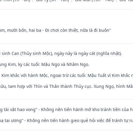
m, mười bốn, hai ba - Đi chơi còn thiệt, nữa là đi buôn”
i sinh Can (Thủy sinh Mộc), ngày này là ngày cát (nghĩa nhật).
ung Kim, kỵ các tuổi: Mậu Ngọ và Nhâm Ngọ.
Kim khắc với hành Mộc, ngoại trừ các tuổi: Mậu Tuất vì Kim khắc 
 Sửu, tam hợp với Thìn và Thân thành Thủy cục. Xung Ngọ, hình Mão
ng tài vật hao vong” - Không nên tiến hành mở kho tránh tiền của 
nhạ tai ương” - Không nên tiến hành gieo quẻ hỏi việc để tránh tự r