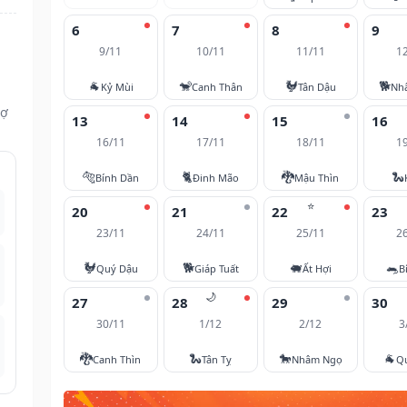
6
7
8
9
9/11
10/11
11/11
1
🐐
🐒
🐓
🐕
Kỷ Mùi
Canh Thân
Tân Dậu
Nh
vợ
13
14
15
16
16/11
17/11
18/11
1
🐅
🐈
🐉
🐍
Bính Dần
Đinh Mão
Mậu Thìn
⭐
20
21
22
23
23/11
24/11
25/11
2
🐓
🐕
🐖
🐀
Quý Dậu
Giáp Tuất
Ất Hợi
B
🌙
27
28
29
30
30/11
1/12
2/12
3
🐉
🐍
🐎
🐐
Canh Thìn
Tân Tỵ
Nhâm Ngọ
Q