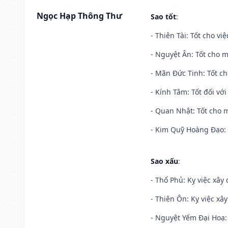
Ngọc Hạp Thông Thư
Sao tốt
:
- Thiên Tài: Tốt cho vi
- Nguyệt Ân: Tốt cho m
- Mãn Đức Tinh: Tốt ch
- Kính Tâm: Tốt đối với 
- Quan Nhật: Tốt cho m
- Kim Quỹ Hoàng Đạo: T
Sao xấu
:
- Thổ Phủ: Kỵ việc xây
- Thiên Ôn: Kỵ việc xâ
- Nguyệt Yếm Đại Hoạ: X