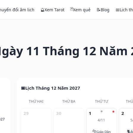
🃏
huyển đổi âm lịch
🔮
Xem Tarot
Xem quẻ
📝
Blog
📅
Lịch t
gày 11 Tháng 12 Năm 
Lịch Tháng 12 Năm 2027
THỨ HAI
THỨ BA
THỨ TƯ
THỨ
⭐
29
30
1
2
027
4/11
5
🐅
🐈
Giáp Dần
Ấ