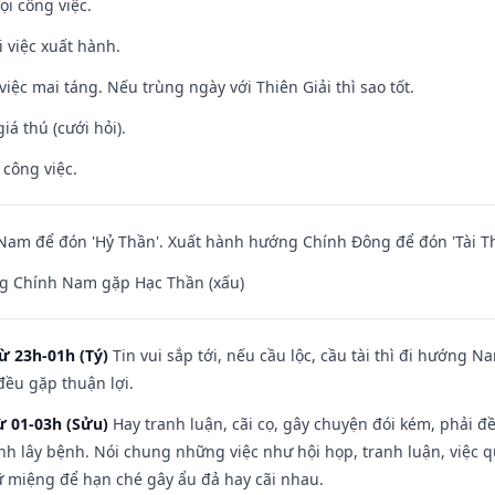
ọi công việc.
i việc xuất hành.
việc mai táng. Nếu trùng ngày với Thiên Giải thì sao tốt.
iá thú (cưới hỏi).
 công việc.
am để đón 'Hỷ Thần'. Xuất hành hướng Chính Đông để đón 'Tài Th
g Chính Nam gặp Hạc Thần (xấu)
ừ 23h-01h (Tý)
Tin vui sắp tới, nếu cầu lộc, cầu tài thì đi hướng 
đều gặp thuận lợi.
ừ 01-03h (Sửu)
Hay tranh luận, cãi cọ, gây chuyện đói kém, phải đ
nh lây bệnh. Nói chung những việc như hội họp, tranh luận, việc q
iữ miệng để hạn ché gây ẩu đả hay cãi nhau.