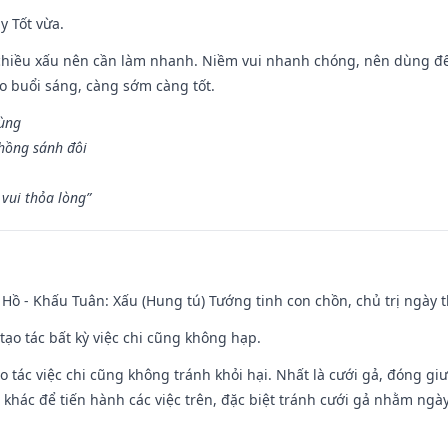
y Tốt vừa.
chiều xấu nên cần làm nhanh. Niềm vui nhanh chóng, nên dùng để 
ào buổi sáng, càng sớm càng tốt.
hùng
hồng sánh đôi
vui thỏa lòng”
Hồ - Khấu Tuân: Xấu (Hung tú) Tướng tinh con chồn, chủ trị ngày t
tạo tác bất kỳ việc chi cũng không hạp.
o tác việc chi cũng không tránh khỏi hại. Nhất là cưới gả, đóng giườ
khác để tiến hành các việc trên, đặc biệt tránh cưới gả nhằm ngày