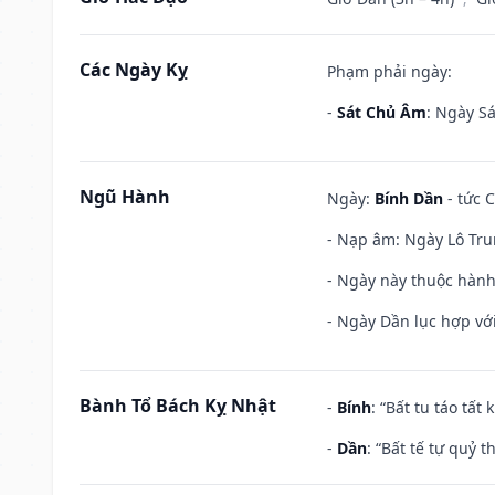
Các Ngày Kỵ
Phạm phải ngày:
-
Sát Chủ Âm
: Ngày Sá
Ngũ Hành
Ngày:
Bính Dần
- tức C
- Nạp âm: Ngày Lô Tru
- Ngày này thuộc hành
- Ngày Dần lục hợp với
Bành Tổ Bách Kỵ Nhật
-
Bính
: “Bất tu táo tấ
-
Dần
: “Bất tế tự quỷ