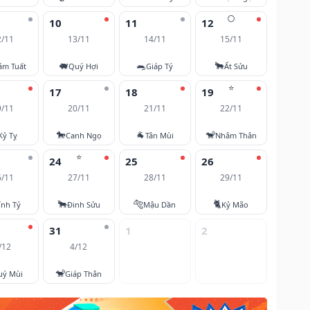
🌕
10
11
12
2/11
13/11
14/11
15/11
🐖
🐀
🐂
âm Tuất
Quý Hợi
Giáp Tý
Ất Sửu
⭐
17
18
19
9/11
20/11
21/11
22/11
🐎
🐐
🐒
Kỷ Tỵ
Canh Ngọ
Tân Mùi
Nhâm Thân
⭐
24
25
26
6/11
27/11
28/11
29/11
🐂
🐅
🐈
ính Tý
Đinh Sửu
Mậu Dần
Kỷ Mão
31
1
2
/12
4/12
🐒
uý Mùi
Giáp Thân