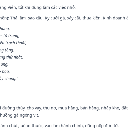
ng Viên, tốt khi dùng làm các việc nhỏ.
ồn): Thái âm, sao xấu. Kỵ cưới gả, xây cất, thưa kiện. Kinh doanh ắ
 hung,
c tù trung,
ền trạch thoái,
ng tòng.
ng thử nhật,
hung.
o họa,
ủy chung.”
đi đường thủy, cho vay, thu nợ, mua hàng, bán hàng, nhập kho, đặt
chuồng gà ngỗng vịt.
 lãnh chức, uống thuốc, vào làm hành chính, dâng nộp đơn từ.