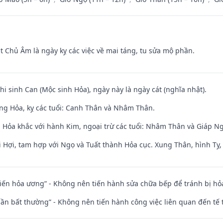
t Chủ Âm là ngày kỵ các việc về mai táng, tu sửa mộ phần.
hi sinh Can (Mộc sinh Hỏa), ngày này là ngày cát (nghĩa nhật).
ng Hỏa, kỵ các tuổi: Canh Thân và Nhâm Thân.
 Hỏa khắc với hành Kim, ngoại trừ các tuổi: Nhâm Thân và Giáp 
 Hợi, tam hợp với Ngọ và Tuất thành Hỏa cục. Xung Thân, hình Tỵ, 
t kiến hỏa ương” - Không nên tiến hành sửa chữa bếp để tránh bị hỏa
 thần bất thường” - Không nên tiến hành công việc liên quan đến t