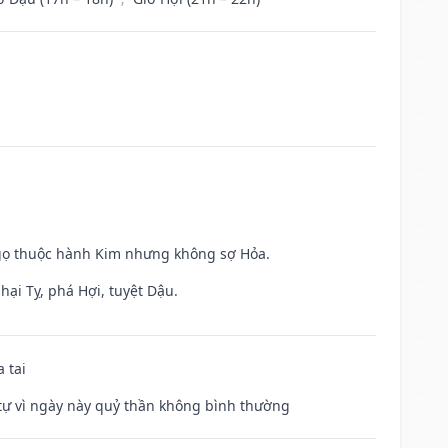
Ngọ thuộc hành Kim nhưng không sợ Hỏa.
hại Tỵ, phá Hợi, tuyệt Dậu.
 tai
ế tự vì ngày này quỷ thần không bình thường