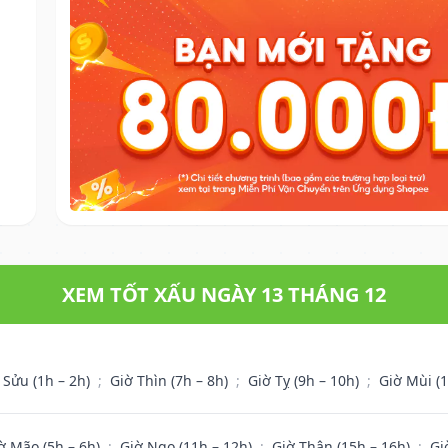
XEM TỐT XẤU NGÀY 13 THÁNG 12
 Sửu (1h – 2h)
;
Giờ Thìn (7h – 8h)
;
Giờ Tỵ (9h – 10h)
;
Giờ Mùi (
ờ Mão (5h – 6h)
;
Giờ Ngọ (11h – 12h)
;
Giờ Thân (15h – 16h)
;
Gi