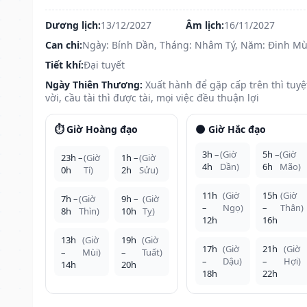
Dương lịch:
13/12/2027
Âm lịch:
16/11/2027
Can chi:
Ngày: Bính Dần, Tháng: Nhâm Tý, Năm: Đinh Mù
Tiết khí:
Đại tuyết
Ngày Thiên Thương:
Xuất hành để gặp cấp trên thì tuyệ
vời, cầu tài thì được tài, mọi việc đều thuận lợi
⏱️ Giờ Hoàng đạo
🌑 Giờ Hắc đạo
3h –
(Giờ
5h –
(Giờ
23h –
(Giờ
1h –
(Giờ
4h
Dần)
6h
Mão)
0h
Tí)
2h
Sửu)
11h
(Giờ
15h
(Giờ
7h –
(Giờ
9h –
(Giờ
–
Ngọ)
–
Thân)
8h
Thìn)
10h
Tỵ)
12h
16h
13h
(Giờ
19h
(Giờ
17h
(Giờ
21h
(Giờ
–
Mùi)
–
Tuất)
–
Dậu)
–
Hợi)
14h
20h
18h
22h