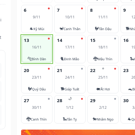
6
7
8
9
9/11
10/11
11/11
1
i
🐐
🐒
🐓
🐕
Kỷ Mùi
Canh Thân
Tân Dậu
Nh
t
13
14
15
16
16/11
17/11
18/11
1
🐅
🐈
🐉
🐍
Bính Dần
Đinh Mão
Mậu Thìn
⭐
20
21
22
23
23/11
24/11
25/11
2
🐓
🐕
🐖
🐀
Quý Dậu
Giáp Tuất
Ất Hợi
B
🌙
27
28
29
30
30/11
1/12
2/12
3
🐉
🐍
🐎
🐐
Canh Thìn
Tân Tỵ
Nhâm Ngọ
Q