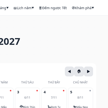
háng
📖
Lịch năm
🧧
Đếm ngược Tết
🧭
Khám phá
▼
▼
▼
2027
 NĂM
THỨ SÁU
THỨ BẢY
CHỦ NHẬT
3
4
5
/11
6/11
7/11
8/11
🐉
🐍
🐎
t Mão
Bính Thìn
Đinh Tỵ
Mậu Ngọ