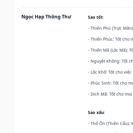
Ngọc Hạp Thông Thư
Sao tốt
:
- Thiên Phú (Trực Mãn)
- Thiên Phúc: Tốt cho m
- Thiên Mã (Lộc Mã): Tố
- Nguyệt Không: Tốt c
- Lộc Khố: Tốt cho việc
- Phúc Sinh: Tốt cho mọ
- Dịch Mã: Tốt cho mọi 
Sao xấu
:
- Thổ Ôn (Thiên Cẩu): K