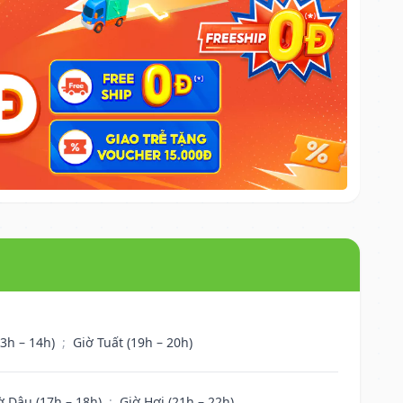
13h – 14h)
;
Giờ Tuất (19h – 20h)
ờ Dậu (17h – 18h)
;
Giờ Hợi (21h – 22h)