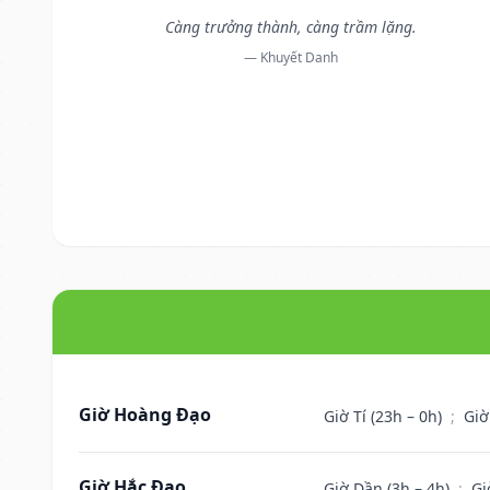
Càng trưởng thành, càng trầm lặng.
— Khuyết Danh
Giờ Hoàng Đạo
Giờ Tí (23h – 0h)
;
Giờ
Giờ Hắc Đạo
Giờ Dần (3h – 4h)
;
Gi