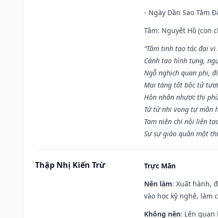
- Ngày Dần Sao Tâm Đă
Tâm: Nguyệt Hồ (con ch
“Tâm tinh tạo tác đại vi
Cánh tao hình tụng, ngụ
Ngỗ nghịch quan phi, đi
Mai táng tốt bộc tử tươ
Hôn nhân nhược thị phù
Tử tử nhi vong tự mãn 
Tam niên chi nội liên tạ
Sự sự giáo quân một th
Thập Nhị Kiến Trừ
Trực Mãn
Nên làm
: Xuất hành, 
vào học kỹ nghệ, làm 
Không nên
: Lên quan