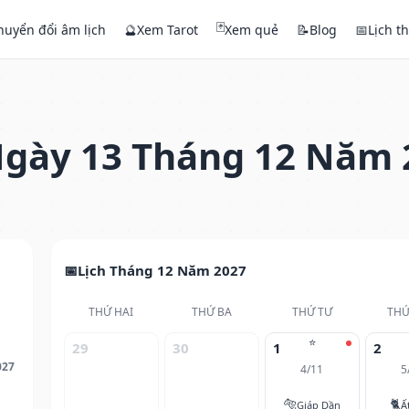
🃏
huyển đổi âm lịch
🔮
Xem Tarot
Xem quẻ
📝
Blog
📅
Lịch t
gày 13 Tháng 12 Năm 
Lịch Tháng 12 Năm 2027
THỨ HAI
THỨ BA
THỨ TƯ
THỨ
⭐
29
30
1
2
027
4/11
5
🐅
🐈
Giáp Dần
Ấ