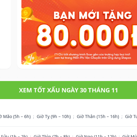
.
XEM TỐT XẤU NGÀY 30 THÁNG 11
ờ Mão (5h – 6h)
;
Giờ Tỵ (9h – 10h)
;
Giờ Thân (15h – 16h)
;
Giờ T
 Sửu (1h – 2h)
;
Giờ Thìn (7h – 8h)
;
Giờ Ngọ (11h – 12h)
;
Giờ Mù