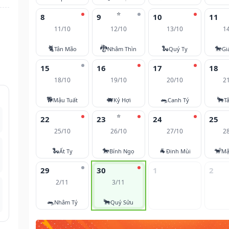
⭐
8
9
10
11
11/10
12/10
13/10
1
🐈
🐉
🐍
🐎
Tân Mão
Nhâm Thìn
Quý Tỵ
Gi
15
16
17
18
18/10
19/10
20/10
2
🐕
🐖
🐀
🐂
Mậu Tuất
Kỷ Hợi
Canh Tý
T
⭐
22
23
24
25
25/10
26/10
27/10
2
🐍
🐎
🐐
🐒
Ất Tỵ
Bính Ngọ
Đinh Mùi
Mậ
29
30
1
2
2/11
3/11
🐀
🐂
Nhâm Tý
Quý Sửu