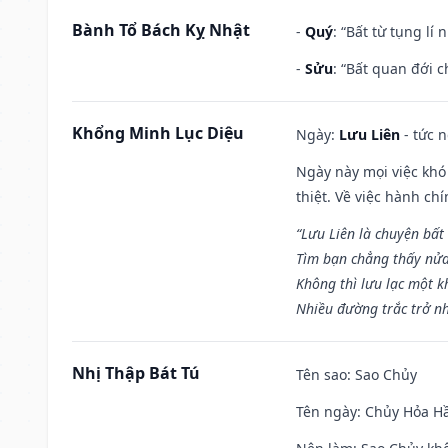
Bành Tổ Bách Kỵ Nhật
-
Quý
: “Bất từ tụng lí
-
Sửu
: “Bất quan đới 
Khổng Minh Lục Diệu
Ngày:
Lưu Liên
- tức 
Ngày này mọi việc khó
thiệt. Về việc hành ch
“Lưu Liên là chuyện bất
Tìm bạn chẳng thấy nử
Không thì lưu lạc một k
Nhiều đường trắc trở nh
Nhị Thập Bát Tú
Tên sao
: Sao Chủy
Tên ngày
: Chủy Hỏa Hầ