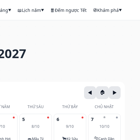
háng
📖
Lịch năm
🧧
Đếm ngược Tết
🧭
Khám phá
▼
▼
▼
2027
 NĂM
THỨ SÁU
THỨ BẢY
CHỦ NHẬT
⭐
5
6
7
/10
8/10
9/10
10/10
🐀
🐂
🐅
nh Hợi
Mậu Tý
Kỷ Sửu
Canh Dần