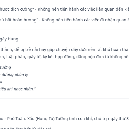
 nhược địch cường” - Không nên tiến hành các việc liên quan đến ki
chủ bất hoàn hương” - Không nên tiến hành các việc đi nhận quan 
ngày Hung.
 thành, dễ bị trễ nải hay gặp chuyện dây dưa nên rất khó hoàn th
ính, luật pháp, giấy tờ, ký kết hợp đồng, dâng nộp đơn từ không nên
 tường
a đường phân ly
hi
iều khi nhọc nhằn.”
u - Phó Tuấn: Xấu (Hung Tú) Tướng tinh con khỉ, chủ trị ngày thứ 3