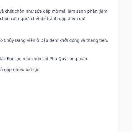
ộc về chết chôn như sửa đắp mồ mả, làm sanh phần (làm
chôn cất người chết để tránh gặp điềm dữ.
 Sao Chủy Đăng Viên ở Dậu đem khởi động và thăng tiến.
 tác Đại Lợi, nếu chôn cất Phú Quý song toàn.
cử gặp nhiều bất lợi.