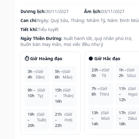
Dương lịch:
30/11/2027
Âm lịch:
03/11/2027
Can chi:
Ngày: Quý Sửu, Tháng: Nhâm Tý, Năm: Đinh Mùi
Tiết khí:
Tiểu tuyết
Ngày Thiên Đường:
Xuất hành tốt, quý nhân phù trợ,
buôn bán may mắn, mọi việc đều như ý
⏱️ Giờ Hoàng đạo
🌑 Giờ Hắc đạo
23h –
(Giờ
1h –
(Giờ
3h –
(Giờ
5h –
(Giờ
0h
Tí)
2h
Sửu)
4h
Dần)
6h
Mão)
7h –
(Giờ
11h
(Giờ
9h –
(Giờ
15h
(Giờ
8h
Thìn)
–
Ngọ)
10h
Tỵ)
–
Thân)
12h
16h
13h
(Giờ
17h
(Giờ
19h
(Giờ
21h
(Giờ
–
Mùi)
–
Dậu)
–
Tuất)
–
Hợi)
14h
18h
20h
22h