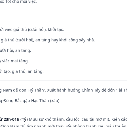
: Tốt cho mọi việc.
i việc giá thú (cưới hỏi), khởi tạo.
 giá thú (cưới hỏi), an táng hay khởi công xây nhà.
ưới hỏi, an táng.
 việc mai táng.
i tạo, giá thú, an táng.
Nam để đón 'Hỷ Thần'. Xuất hành hướng Chính Tây để đón 'Tài Th
g Đông Bắc gặp Hạc Thần (xấu)
ừ 23h-01h (Tý)
Mưu sự khó thành, cầu lộc, cầu tài mờ mịt. Kiện cáo
hướng Nam thì tìm nhanh mới thấy. Đề phòng tranh cãi, mâu thuẫn