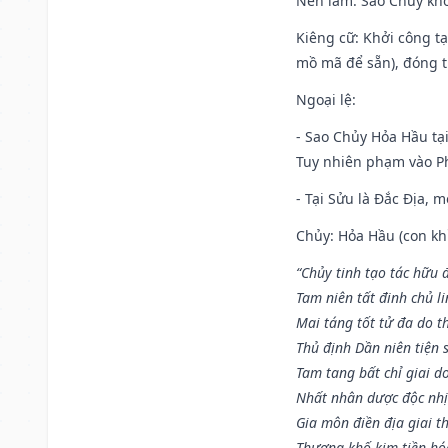
Nên làm
: Sao Chủy khô
Kiêng cữ
: Khởi công t
mồ mã để sẵn), đóng t
Ngoại lệ
:
- Sao Chủy Hỏa Hầu tại
Tuy nhiên phạm vào Ph
- Tại Sửu là Đắc Địa, 
Chủy: Hỏa Hầu (con khỉ
“Chủy tinh tạo tác hữu 
Tam niên tất đinh chủ li
Mai táng tốt tử đa do t
Thủ định Dần niên tiện 
Tam tang bất chỉ giai d
Nhất nhân dược độc nhị
Gia môn điền địa giai t
Thương khố kim tiền hóa