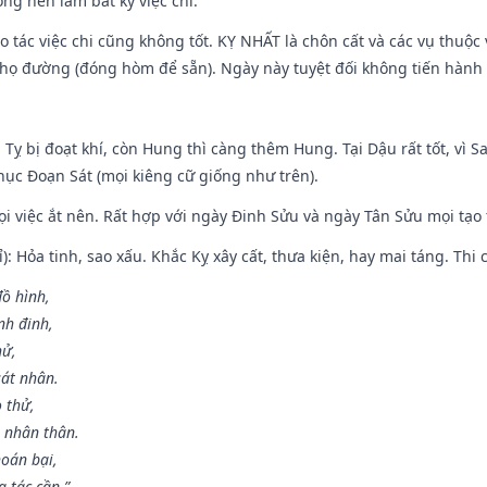
ng nên làm bất kỳ việc chi.
ạo tác việc chi cũng không tốt. KỴ NHẤT là chôn cất và các vụ thu
họ đường (đóng hòm để sẵn). Ngày này tuyệt đối không tiến hành 
 Tỵ bị đoạt khí, còn Hung thì càng thêm Hung. Tại Dậu rất tốt, vì
ục Đoạn Sát (mọi kiêng cữ giống như trên).
mọi việc ắt nên. Rất hợp với ngày Đinh Sửu và ngày Tân Sửu mọi tạo
): Hỏa tinh, sao xấu. Khắc Kỵ xây cất, thưa kiện, hay mai táng. Thi 
đồ hình,
nh đinh,
hử,
sát nhân.
o thử,
 nhân thân.
hoán bại,
 tác cần.”