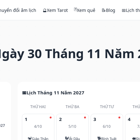
🃏
huyển đổi âm lịch
🔮
Xem Tarot
Xem quẻ
📝
Blog
📅
Lịch t
gày 30 Tháng 11 Năm 
Lịch Tháng 11 Năm 2027
THỨ HAI
THỨ BA
THỨ TƯ
THỨ
1
2
3
4
027
4/10
5/10
6/10
7
🐒
🐓
🐕
🐖
Giáp Thân
Ất Dậu
Bính Tuất
Đi