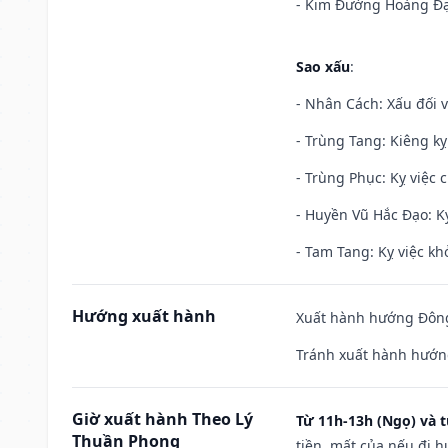
- Kim Đường Hoàng Đạo
Sao xấu
:
- Nhân Cách: Xấu đối vớ
- Trùng Tang: Kiêng kỵ
- Trùng Phục: Kỵ việc c
- Huyền Vũ Hắc Đạo: Kỵ
- Tam Tang: Kỵ việc khở
Hướng xuất hành
Xuất hành hướng Đông 
Tránh xuất hành hướn
Giờ xuất hành Theo Lý
Từ 11h-13h (Ngọ) và t
Thuần Phong
tiền, mất của nếu đi 