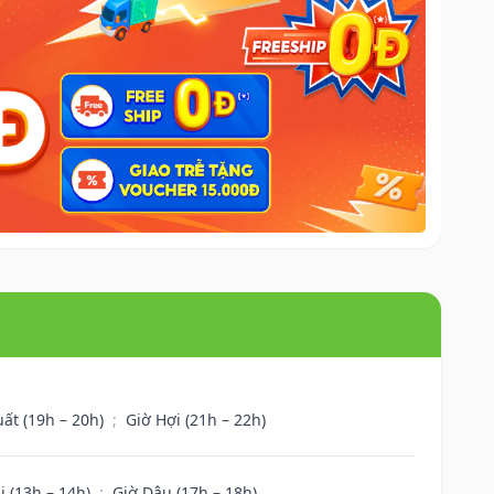
uất (19h – 20h)
;
Giờ Hợi (21h – 22h)
i (13h – 14h)
;
Giờ Dậu (17h – 18h)