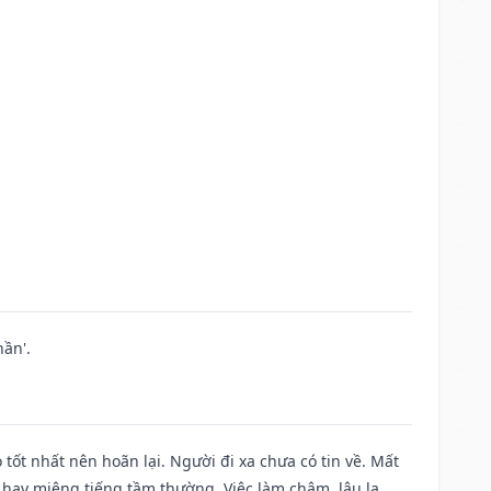
ần'.
 tốt nhất nên hoãn lại. Người đi xa chưa có tin về. Mất
 hay miệng tiếng tầm thường. Việc làm chậm, lâu la