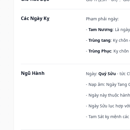
Các Ngày Kỵ
Phạm phải ngày:
-
Tam Nương
: Là ngà
-
Trùng tang
: Kỵ chôn
-
Trùng Phục
: Kỵ chôn
Ngũ Hành
Ngày:
Quý Sửu
- tức C
- Nạp âm: Ngày Tang C
- Ngày này thuộc hành
- Ngày Sửu lục hợp với
- Tam Sát kỵ mệnh các 