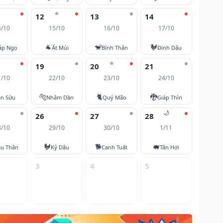
⭐
12
13
14
4/10
15/10
16/10
17/10
🐐
🐒
🐓
áp Ngọ
Ất Mùi
Bính Thân
Đinh Dậu
⭐
19
20
21
1/10
22/10
23/10
24/10
🐅
🐈
🐉
ân Sửu
Nhâm Dần
Quý Mão
Giáp Thìn
🌙
26
27
28
8/10
29/10
30/10
1/11
🐓
🐕
🐖
u Thân
Kỷ Dậu
Canh Tuất
Tân Hợi
3
4
5